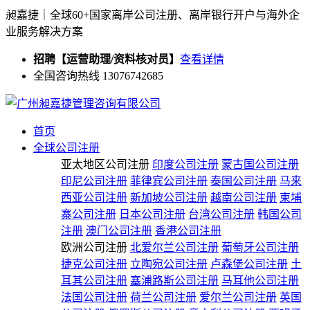
昶嘉捷｜全球60+国家离岸公司注册、离岸银行开户与海外企
业服务解决方案
招聘【运营助理/资料核对员】
查看详情
全国咨询热线 13076742685
首页
全球公司注册
亚太地区公司注册
印度公司注册
蒙古国公司注册
印尼公司注册
菲律宾公司注册
泰国公司注册
马来
西亚公司注册
新加坡公司注册
越南公司注册
柬埔
寨公司注册
日本公司注册
台湾公司注册
韩国公司
注册
澳门公司注册
香港公司注册
欧洲公司注册
北爱尔兰公司注册
葡萄牙公司注册
捷克公司注册
立陶宛公司注册
卢森堡公司注册
土
耳其公司注册
塞浦路斯公司注册
马耳他公司注册
法国公司注册
荷兰公司注册
爱尔兰公司注册
英国