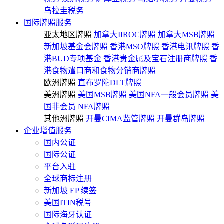
乌拉圭税务
国际牌照服务
亚太地区牌照
加拿大IIROC牌照
加拿大MSB牌照
新加坡基金会牌照
香港MSO牌照
香港电讯牌照
香
港BUD专项基金
香港贵金属及宝石注册商牌照
香
港食物遣口商和食物分销商牌照
欧洲牌照
直布罗陀DLT牌照
美洲牌照
美国MSB牌照
美国NFA一般会员牌照
美
国非会员 NFA牌照
其他洲牌照
开曼CIMA监管牌照
开曼群岛牌照
企业增值服务
国内公证
国际公证
平台入驻
全球商标注册
新加坡 EP 续签
美国ITIN税号
国际海牙认证