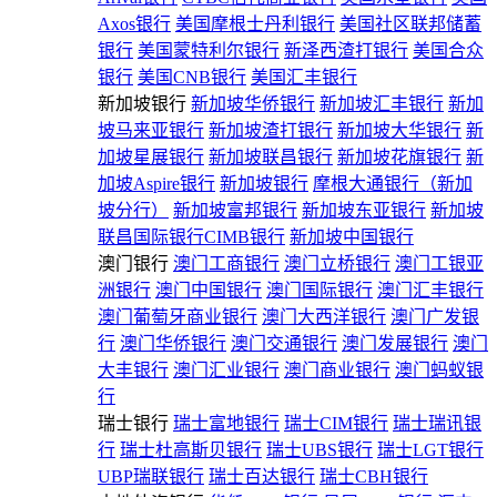
Axos银行
美国摩根士丹利银行
美国社区联邦储蓄
银行
美国蒙特利尔银行
新泽西渣打银行
美国合众
银行
美国CNB银行
美国汇丰银行
新加坡银行
新加坡华侨银行
新加坡汇丰银行
新加
坡马来亚银行
新加坡渣打银行
新加坡大华银行
新
加坡星展银行
新加坡联昌银行
新加坡花旗银行
新
加坡Aspire银行
新加坡银行
摩根大通银行（新加
坡分行）
新加坡富邦银行
新加坡东亚银行
新加坡
联昌国际银行CIMB银行
新加坡中国银行
澳门银行
澳门工商银行
澳门立桥银行
澳门工银亚
洲银行
澳门中国银行
澳门国际银行
澳门汇丰银行
澳门葡萄牙商业银行
澳门大西洋银行
澳门广发银
行
澳门华侨银行
澳门交通银行
澳门发展银行
澳门
大丰银行
澳门汇业银行
澳门商业银行
澳门蚂蚁银
行
瑞士银行
瑞士富地银行
瑞士CIM银行
瑞士瑞讯银
行
瑞士杜高斯贝银行
瑞士UBS银行
瑞士LGT银行
UBP瑞联银行
瑞士百达银行
瑞士CBH银行