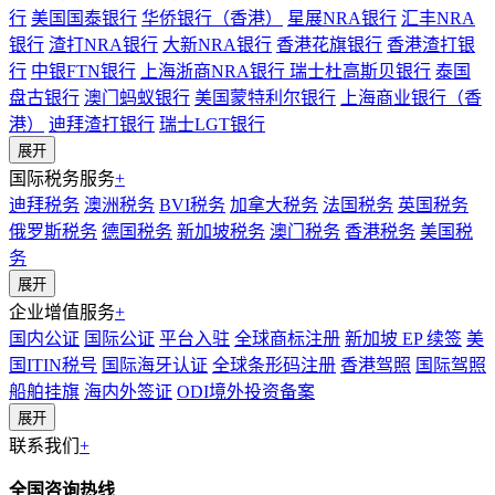
行
美国国泰银行
华侨银行（香港）
星展NRA银行
汇丰NRA
银行
渣打NRA银行
大新NRA银行
香港花旗银行
香港渣打银
行
中银FTN银行
上海浙商NRA银行
瑞士杜高斯贝银行
泰国
盘古银行
澳门蚂蚁银行
美国蒙特利尔银行
上海商业银行（香
港）
迪拜渣打银行
瑞士LGT银行
展开
国际税务服务
+
迪拜税务
澳洲税务
BVI税务
加拿大税务
法国税务
英国税务
俄罗斯税务
德国税务
新加坡税务
澳门税务
香港税务
美国税
务
展开
企业增值服务
+
国内公证
国际公证
平台入驻
全球商标注册
新加坡 EP 续签
美
国ITIN税号
国际海牙认证
全球条形码注册
香港驾照
国际驾照
船舶挂旗
海内外签证
ODI境外投资备案
展开
联系我们
+
全国咨询热线