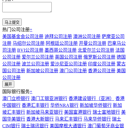
热门公司注册
+
美国基金会公司注册
迪拜公司注册
澳洲公司注册
萨摩亚公司
注册
马绍尔公司注册
阿根廷公司注册
开曼公司注册
巴拿马公
司注册
BVI公司注册
墨西哥公司注册
北爱尔兰公司注册
法国
公司注册
爱尔兰公司注册
英国公司注册
俄罗斯公司注册
德国
公司注册
波兰公司注册
爱沙尼亚公司注册
印度公司注册
蒙古
国公司注册
新加坡公司注册
澳门公司注册
香港公司注册
美国
公司注册
展开
国际银行服务
+
澳门立桥银行
澳门工银亚洲银行
香港建设银行（亚洲）
香港
中国银行
香港汇丰银行
华侨NRA银行
新加坡华侨银行
新加
坡汇丰银行
新加坡马来亚银行
美国富港银行
瑞士富地银行
美
国华美银行
香港大新银行
马来汇丰银行
马来华侨银行
瑞士
CIM银行
瑞士瑞讯银行
美国摩根大通银行
澳门葡萄牙商业银