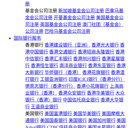
册
基金会公司注册
新加坡基金会公司注册
巴拿马基
金会公司注册
开曼基金会公司注册
美国基金会公
司注册
英国基金会公司注册
澳门社团（基金会）
公司注册
巴哈马基金会公司注册
国际银行服务
香港银行
香港建设银行（亚洲）
香港光大银行
香
港中国银行
香港交通银行
香港招商永隆银行
香港
中信银行
香港汇丰银行
香港创兴银行
香港星展银
行
香港恒生银行
南洋商业银行
香港东亚银行
香港
大新银行
华侨银行（香港）
香港花旗银行
香港渣
打银行
工银亚洲银行
印度ICICI银行（香港分行）
德意志银行（香港分行）
香港小花旗银行
上海商
业银行（香港）
香港众安银行
香港华美银行
大众
银行（香港）银行
中国信托商业银行
香港大华银
行
王道商业银行
美国银行
美国富港银行
美国华美银行
美国摩根大
通银行
美国国泰银行
美国银行
美国加州银行
美国
Arival银行
CTBC信托商业银行
美国水星银行
美国