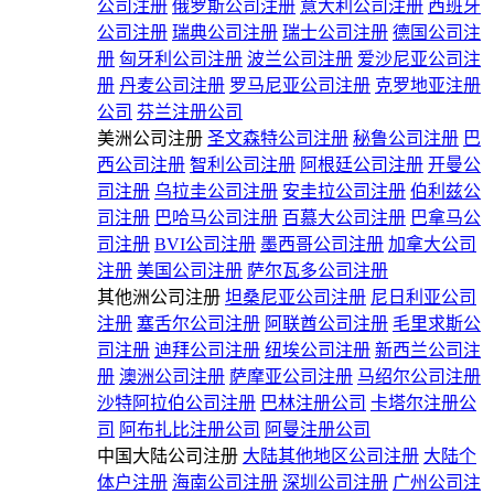
公司注册
俄罗斯公司注册
意大利公司注册
西班牙
公司注册
瑞典公司注册
瑞士公司注册
德国公司注
册
匈牙利公司注册
波兰公司注册
爱沙尼亚公司注
册
丹麦公司注册
罗马尼亚公司注册
克罗地亚注册
公司
芬兰注册公司
美洲公司注册
圣文森特公司注册
秘鲁公司注册
巴
西公司注册
智利公司注册
阿根廷公司注册
开曼公
司注册
乌拉圭公司注册
安圭拉公司注册
伯利兹公
司注册
巴哈马公司注册
百慕大公司注册
巴拿马公
司注册
BVI公司注册
墨西哥公司注册
加拿大公司
注册
美国公司注册
萨尔瓦多公司注册
其他洲公司注册
坦桑尼亚公司注册
尼日利亚公司
注册
塞舌尔公司注册
阿联酋公司注册
毛里求斯公
司注册
迪拜公司注册
纽埃公司注册
新西兰公司注
册
澳洲公司注册
萨摩亚公司注册
马绍尔公司注册
沙特阿拉伯公司注册
巴林注册公司
卡塔尔注册公
司
阿布扎比注册公司
阿曼注册公司
中国大陆公司注册
大陆其他地区公司注册
大陆个
体户注册
海南公司注册
深圳公司注册
广州公司注