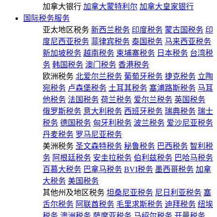
加拿大银行
加拿大蒙特利尔
加拿大皇家银行
国际税务服务
亚太地区税务
新西兰税务
印度税务
蒙古国税务
印
度尼西亚税务
菲律宾税务
泰国税务
马来西亚税务
新加坡税务
越南税务
柬埔寨税务
日本税务
台湾税
务
韩国税务
澳门税务
香港税务
欧洲税务
北爱尔兰税务
葡萄牙税务
捷克税务
立陶
宛税务
卢森堡税务
土耳其税务
塞浦路斯税务
马耳
他税务
法国税务
荷兰税务
爱尔兰税务
英国税务
俄罗斯税务
意大利税务
西班牙税务
瑞典税务
瑞士
税务
德国税务
匈牙利税务
波兰税务
爱沙尼亚税务
丹麦税务
罗马尼亚税务
美洲税务
圣文森特税务
秘鲁税务
巴西税务
智利税
务
阿根廷税务
安圭拉税务
伯利兹税务
巴哈马税务
百慕大税务
巴拿马税务
BVI税务
墨西哥税务
加拿
大税务
美国税务
其他州及地区税务
坦桑尼亚税务
尼日利亚税务
塞
舌尔税务
阿联酋税务
毛里求斯税务
迪拜税务
纽埃
税务
澳洲税务
萨摩亚税务
马绍尔税务
开曼税务