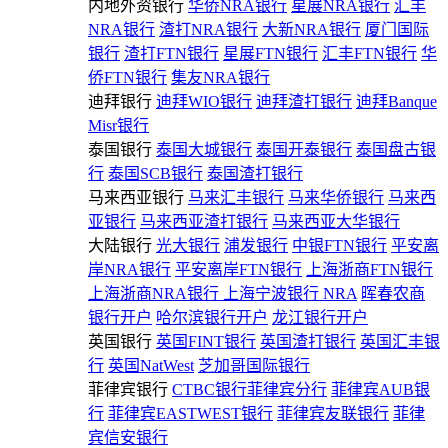
内地外资银行
华侨NRA银行
星展NRA银行
汇丰
NRA银行
渣打NRA银行
大新NRA银行
厦门国际
银行
渣打FTN银行
星展FTN银行
汇丰FTN银行
华
侨FTN银行
集友NRA银行
迪拜银行
迪拜WIO银行
迪拜渣打银行
迪拜Banque
Misr银行
泰国银行
泰国大城银行
泰国开泰银行
泰国盘古银
行
泰国SCB银行
泰国渣打银行
马来西亚银行
马来汇丰银行
马来华侨银行
马来西
亚银行
马来西亚渣打银行
马来西亚大华银行
大陆银行
光大银行
浦发银行
中银FTN银行
平安离
岸NRA银行
平安离岸FTN银行
上海浙商FTN银行
上海浙商NRA银行
上海宁波银行 NRA
晖春农商
银行开户
哈尔滨银行开户
龙江银行开户
英国银行
英国FINT银行
英国渣打银行
英国汇丰银
行
英国NatWest
芝加哥国际银行
菲律宾银行
CTBC银行菲律宾分行
菲律宾AUB银
行
菲律宾EASTWEST银行
菲律宾友联银行
菲律
宾信安银行