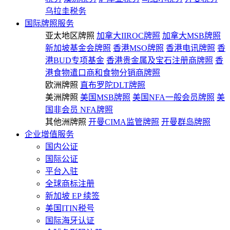
乌拉圭税务
国际牌照服务
亚太地区牌照
加拿大IIROC牌照
加拿大MSB牌照
新加坡基金会牌照
香港MSO牌照
香港电讯牌照
香
港BUD专项基金
香港贵金属及宝石注册商牌照
香
港食物遣口商和食物分销商牌照
欧洲牌照
直布罗陀DLT牌照
美洲牌照
美国MSB牌照
美国NFA一般会员牌照
美
国非会员 NFA牌照
其他洲牌照
开曼CIMA监管牌照
开曼群岛牌照
企业增值服务
国内公证
国际公证
平台入驻
全球商标注册
新加坡 EP 续签
美国ITIN税号
国际海牙认证