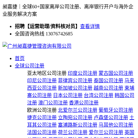
昶嘉捷｜全球60+国家离岸公司注册、离岸银行开户与海外企
业服务解决方案
招聘【运营助理/资料核对员】
查看详情
全国咨询热线 13076742685
首页
全球公司注册
亚太地区公司注册
印度公司注册
蒙古国公司注册
印尼公司注册
菲律宾公司注册
泰国公司注册
马来
西亚公司注册
新加坡公司注册
越南公司注册
柬埔
寨公司注册
日本公司注册
台湾公司注册
韩国公司
注册
澳门公司注册
香港公司注册
欧洲公司注册
北爱尔兰公司注册
葡萄牙公司注册
捷克公司注册
立陶宛公司注册
卢森堡公司注册
土
耳其公司注册
塞浦路斯公司注册
马耳他公司注册
法国公司注册
荷兰公司注册
爱尔兰公司注册
英国