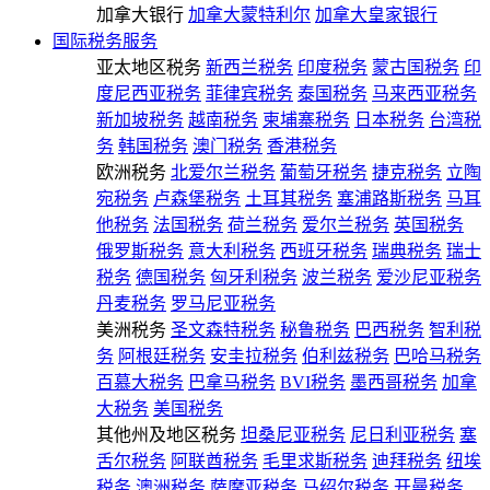
加拿大银行
加拿大蒙特利尔
加拿大皇家银行
国际税务服务
亚太地区税务
新西兰税务
印度税务
蒙古国税务
印
度尼西亚税务
菲律宾税务
泰国税务
马来西亚税务
新加坡税务
越南税务
柬埔寨税务
日本税务
台湾税
务
韩国税务
澳门税务
香港税务
欧洲税务
北爱尔兰税务
葡萄牙税务
捷克税务
立陶
宛税务
卢森堡税务
土耳其税务
塞浦路斯税务
马耳
他税务
法国税务
荷兰税务
爱尔兰税务
英国税务
俄罗斯税务
意大利税务
西班牙税务
瑞典税务
瑞士
税务
德国税务
匈牙利税务
波兰税务
爱沙尼亚税务
丹麦税务
罗马尼亚税务
美洲税务
圣文森特税务
秘鲁税务
巴西税务
智利税
务
阿根廷税务
安圭拉税务
伯利兹税务
巴哈马税务
百慕大税务
巴拿马税务
BVI税务
墨西哥税务
加拿
大税务
美国税务
其他州及地区税务
坦桑尼亚税务
尼日利亚税务
塞
舌尔税务
阿联酋税务
毛里求斯税务
迪拜税务
纽埃
税务
澳洲税务
萨摩亚税务
马绍尔税务
开曼税务