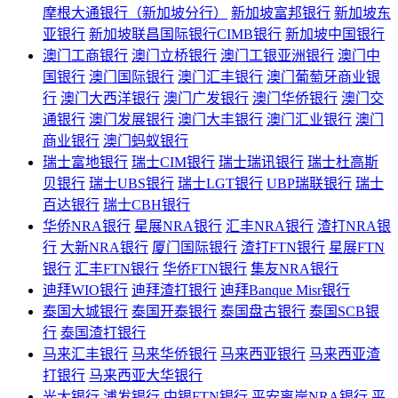
摩根大通银行（新加坡分行）
新加坡富邦银行
新加坡东
亚银行
新加坡联昌国际银行CIMB银行
新加坡中国银行
澳门工商银行
澳门立桥银行
澳门工银亚洲银行
澳门中
国银行
澳门国际银行
澳门汇丰银行
澳门葡萄牙商业银
行
澳门大西洋银行
澳门广发银行
澳门华侨银行
澳门交
通银行
澳门发展银行
澳门大丰银行
澳门汇业银行
澳门
商业银行
澳门蚂蚁银行
瑞士富地银行
瑞士CIM银行
瑞士瑞讯银行
瑞士杜高斯
贝银行
瑞士UBS银行
瑞士LGT银行
UBP瑞联银行
瑞士
百达银行
瑞士CBH银行
华侨NRA银行
星展NRA银行
汇丰NRA银行
渣打NRA银
行
大新NRA银行
厦门国际银行
渣打FTN银行
星展FTN
银行
汇丰FTN银行
华侨FTN银行
集友NRA银行
迪拜WIO银行
迪拜渣打银行
迪拜Banque Misr银行
泰国大城银行
泰国开泰银行
泰国盘古银行
泰国SCB银
行
泰国渣打银行
马来汇丰银行
马来华侨银行
马来西亚银行
马来西亚渣
打银行
马来西亚大华银行
光大银行
浦发银行
中银FTN银行
平安离岸NRA银行
平