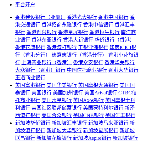
平台开户
香港建设银行（亚洲）
香港光大银行
香港中国银行
香
港交通银行
香港招商永隆银行
香港中信银行
香港汇丰
银行
香港创兴银行
香港星展银行
香港恒生银行
南洋商
业银行
香港东亚银行
香港大新银行
华侨银行（香港）
香港花旗银行
香港渣打银行
工银亚洲银行
印度ICICI银
行（香港分行）
德意志银行（香港分行）
香港小花旗银
行
上海商业银行（香港）
香港众安银行
香港华美银行
大众银行（香港）银行
中国信托商业银行
香港大华银行
王道商业银行
美国富港银行
美国华美银行
美国摩根大通银行
美国国
泰银行
美国银行
美国加州银行
美国Arival银行
CTBC信
托商业银行
美国水星银行
美国Axos银行
美国摩根士丹
利银行
美国社区联邦储蓄银行
美国蒙特利尔银行
新泽
西渣打银行
美国合众银行
美国CNB银行
美国汇丰银行
新加坡华侨银行
新加坡汇丰银行
新加坡马来亚银行
新
加坡渣打银行
新加坡大华银行
新加坡星展银行
新加坡
联昌银行
新加坡花旗银行
新加坡Aspire银行
新加坡银行