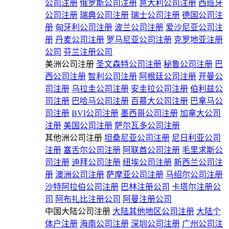
公司注册
俄罗斯公司注册
意大利公司注册
西班牙
公司注册
瑞典公司注册
瑞士公司注册
德国公司注
册
匈牙利公司注册
波兰公司注册
爱沙尼亚公司注
册
丹麦公司注册
罗马尼亚公司注册
克罗地亚注册
公司
芬兰注册公司
美洲公司注册
圣文森特公司注册
秘鲁公司注册
巴
西公司注册
智利公司注册
阿根廷公司注册
开曼公
司注册
乌拉圭公司注册
安圭拉公司注册
伯利兹公
司注册
巴哈马公司注册
百慕大公司注册
巴拿马公
司注册
BVI公司注册
墨西哥公司注册
加拿大公司
注册
美国公司注册
萨尔瓦多公司注册
其他洲公司注册
坦桑尼亚公司注册
尼日利亚公司
注册
塞舌尔公司注册
阿联酋公司注册
毛里求斯公
司注册
迪拜公司注册
纽埃公司注册
新西兰公司注
册
澳洲公司注册
萨摩亚公司注册
马绍尔公司注册
沙特阿拉伯公司注册
巴林注册公司
卡塔尔注册公
司
阿布扎比注册公司
阿曼注册公司
中国大陆公司注册
大陆其他地区公司注册
大陆个
体户注册
海南公司注册
深圳公司注册
广州公司注