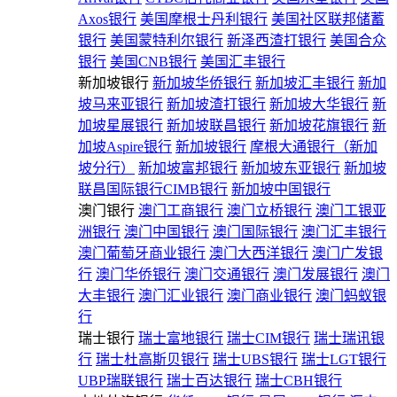
Axos银行
美国摩根士丹利银行
美国社区联邦储蓄
银行
美国蒙特利尔银行
新泽西渣打银行
美国合众
银行
美国CNB银行
美国汇丰银行
新加坡银行
新加坡华侨银行
新加坡汇丰银行
新加
坡马来亚银行
新加坡渣打银行
新加坡大华银行
新
加坡星展银行
新加坡联昌银行
新加坡花旗银行
新
加坡Aspire银行
新加坡银行
摩根大通银行（新加
坡分行）
新加坡富邦银行
新加坡东亚银行
新加坡
联昌国际银行CIMB银行
新加坡中国银行
澳门银行
澳门工商银行
澳门立桥银行
澳门工银亚
洲银行
澳门中国银行
澳门国际银行
澳门汇丰银行
澳门葡萄牙商业银行
澳门大西洋银行
澳门广发银
行
澳门华侨银行
澳门交通银行
澳门发展银行
澳门
大丰银行
澳门汇业银行
澳门商业银行
澳门蚂蚁银
行
瑞士银行
瑞士富地银行
瑞士CIM银行
瑞士瑞讯银
行
瑞士杜高斯贝银行
瑞士UBS银行
瑞士LGT银行
UBP瑞联银行
瑞士百达银行
瑞士CBH银行