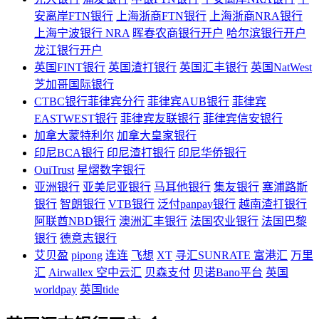
安离岸FTN银行
上海浙商FTN银行
上海浙商NRA银行
上海宁波银行 NRA
晖春农商银行开户
哈尔滨银行开户
龙江银行开户
英国FINT银行
英国渣打银行
英国汇丰银行
英国NatWest
芝加哥国际银行
CTBC银行菲律宾分行
菲律宾AUB银行
菲律宾
EASTWEST银行
菲律宾友联银行
菲律宾信安银行
加拿大蒙特利尔
加拿大皇家银行
印尼BCA银行
印尼渣打银行
印尼华侨银行
OuiTrust
星熠数字银行
亚洲银行
亚美尼亚银行
马耳他银行
集友银行
塞浦路斯
银行
智朗银行
VTB银行
泛付panpay银行
越南渣打银行
阿联酋NBD银行
澳洲汇丰银行
法国农业银行
法国巴黎
银行
德意志银行
艾贝盈
pipong
连连
飞想
XT
寻汇SUNRATE
富港汇
万里
汇
Airwallex 空中云汇
贝森支付
贝诺Bano平台
英国
worldpay
英国tide