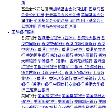
册
基金会公司注册
新加坡基金会公司注册
巴拿马基
金会公司注册
开曼基金会公司注册
美国基金会公
司注册
英国基金会公司注册
澳门社团（基金会）
公司注册
巴哈马基金会公司注册
国际银行服务
香港银行
香港建设银行（亚洲）
香港光大银行
香
港中国银行
香港交通银行
香港招商永隆银行
香港
中信银行
香港汇丰银行
香港创兴银行
香港星展银
行
香港恒生银行
南洋商业银行
香港东亚银行
香港
大新银行
华侨银行（香港）
香港花旗银行
香港渣
打银行
工银亚洲银行
印度ICICI银行（香港分行）
德意志银行（香港分行）
香港小花旗银行
上海商
业银行（香港）
香港众安银行
香港华美银行
大众
银行（香港）银行
中国信托商业银行
香港大华银
行
王道商业银行
美国银行
美国富港银行
美国华美银行
美国摩根大
通银行
美国国泰银行
美国银行
美国加州银行
美国
Arival银行
CTBC信托商业银行
美国水星银行
美国