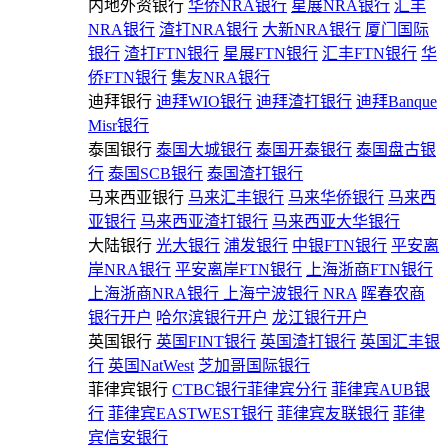
内地外资银行
华侨NRA银行
星展NRA银行
汇丰
NRA银行
渣打NRA银行
大新NRA银行
厦门国际
银行
渣打FTN银行
星展FTN银行
汇丰FTN银行
华
侨FTN银行
集友NRA银行
迪拜银行
迪拜WIO银行
迪拜渣打银行
迪拜Banque
Misr银行
泰国银行
泰国大城银行
泰国开泰银行
泰国盘古银
行
泰国SCB银行
泰国渣打银行
马来西亚银行
马来汇丰银行
马来华侨银行
马来西
亚银行
马来西亚渣打银行
马来西亚大华银行
大陆银行
光大银行
浦发银行
中银FTN银行
平安离
岸NRA银行
平安离岸FTN银行
上海浙商FTN银行
上海浙商NRA银行
上海宁波银行 NRA
晖春农商
银行开户
哈尔滨银行开户
龙江银行开户
英国银行
英国FINT银行
英国渣打银行
英国汇丰银
行
英国NatWest
芝加哥国际银行
菲律宾银行
CTBC银行菲律宾分行
菲律宾AUB银
行
菲律宾EASTWEST银行
菲律宾友联银行
菲律
宾信安银行