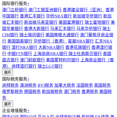
国际银行服务
+
澳门立桥银行
澳门工银亚洲银行
香港建设银行（亚洲）
香港
中国银行
香港汇丰银行
华侨NRA银行
新加坡华侨银行
新加
坡汇丰银行
新加坡马来亚银行
美国富港银行
瑞士富地银行
美
国华美银行
香港大新银行
马来汇丰银行
马来华侨银行
瑞士
CIM银行
瑞士瑞讯银行
美国摩根大通银行
澳门葡萄牙商业银
行
美国国泰银行
华侨银行（香港）
星展NRA银行
汇丰NRA
银行
渣打NRA银行
大新NRA银行
香港花旗银行
香港渣打银
行
中银FTN银行
上海浙商NRA银行
瑞士杜高斯贝银行
泰国
盘古银行
澳门蚂蚁银行
美国蒙特利尔银行
上海商业银行（香
港）
迪拜渣打银行
瑞士LGT银行
展开
国际税务服务
+
迪拜税务
澳洲税务
BVI税务
加拿大税务
法国税务
英国税务
俄罗斯税务
德国税务
新加坡税务
澳门税务
香港税务
美国税
务
展开
企业增值服务
+
国内公证
国际公证
平台入驻
全球商标注册
新加坡 EP 续签
美