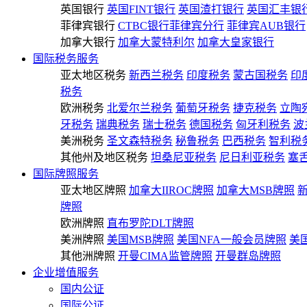
英国银行
英国FINT银行
英国渣打银行
英国汇丰银
菲律宾银行
CTBC银行菲律宾分行
菲律宾AUB银行
加拿大银行
加拿大蒙特利尔
加拿大皇家银行
国际税务服务
亚太地区税务
新西兰税务
印度税务
蒙古国税务
印
税务
欧洲税务
北爱尔兰税务
葡萄牙税务
捷克税务
立陶
牙税务
瑞典税务
瑞士税务
德国税务
匈牙利税务
波
美洲税务
圣文森特税务
秘鲁税务
巴西税务
智利税
其他州及地区税务
坦桑尼亚税务
尼日利亚税务
塞
国际牌照服务
亚太地区牌照
加拿大IIROC牌照
加拿大MSB牌照
牌照
欧洲牌照
直布罗陀DLT牌照
美洲牌照
美国MSB牌照
美国NFA一般会员牌照
美
其他洲牌照
开曼CIMA监管牌照
开曼群岛牌照
企业增值服务
国内公证
国际公证