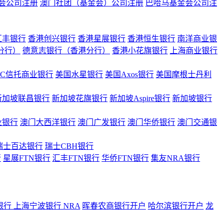
会公司注册
澳门社团（基金会）公司注册
巴哈马基金会公司注
汇丰银行
香港创兴银行
香港星展银行
香港恒生银行
南洋商业银
港分行）
德意志银行（香港分行）
香港小花旗银行
上海商业银行
BC信托商业银行
美国水星银行
美国Axos银行
美国摩根士丹利
新加坡联昌银行
新加坡花旗银行
新加坡Aspire银行
新加坡银行
业银行
澳门大西洋银行
澳门广发银行
澳门华侨银行
澳门交通银
瑞士百达银行
瑞士CBH银行
行
星展FTN银行
汇丰FTN银行
华侨FTN银行
集友NRA银行
银行
上海宁波银行 NRA
晖春农商银行开户
哈尔滨银行开户
龙