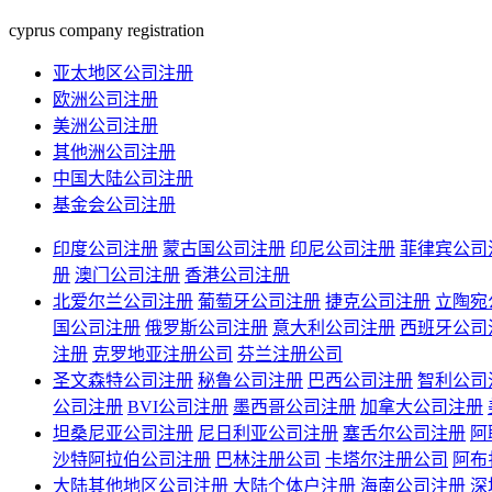
cyprus company registration
亚太地区公司注册
欧洲公司注册
美洲公司注册
其他洲公司注册
中国大陆公司注册
基金会公司注册
印度公司注册
蒙古国公司注册
印尼公司注册
菲律宾公司
册
澳门公司注册
香港公司注册
北爱尔兰公司注册
葡萄牙公司注册
捷克公司注册
立陶宛
国公司注册
俄罗斯公司注册
意大利公司注册
西班牙公司
注册
克罗地亚注册公司
芬兰注册公司
圣文森特公司注册
秘鲁公司注册
巴西公司注册
智利公司
公司注册
BVI公司注册
墨西哥公司注册
加拿大公司注册
坦桑尼亚公司注册
尼日利亚公司注册
塞舌尔公司注册
阿
沙特阿拉伯公司注册
巴林注册公司
卡塔尔注册公司
阿布
大陆其他地区公司注册
大陆个体户注册
海南公司注册
深