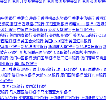
会公司注册
开曼基金会公司注册
美国基金会公司注册
英国基金
港中国银行
香港交通银行
香港招商永隆银行
香港中信银行
香港
香港花旗银行
香港渣打银行
工银亚洲银行
印度ICICI银行（香
香港）银行
中国信托商业银行
香港大华银行
王道商业银行
通银行
美国国泰银行
美国银行
美国加州银行
美国Arival银行
CT
泽西渣打银行
美国合众银行
美国CNB银行
美国汇丰银行
坡马来亚银行
新加坡渣打银行
新加坡大华银行
新加坡星展银行
坡东亚银行
新加坡联昌国际银行CIMB银行
新加坡中国银行
洲银行
澳门中国银行
澳门国际银行
澳门汇丰银行
澳门葡萄牙商
商业银行
澳门蚂蚁银行
行
瑞士杜高斯贝银行
瑞士UBS银行
瑞士LGT银行
UBP瑞联银行
RA银行
渣打NRA银行
大新NRA银行
厦门国际银行
渣打FTN银
Misr银行
行
泰国SCB银行
泰国渣打银行
亚银行
马来西亚渣打银行
马来西亚大华银行
岸NRA银行
平安离岸FTN银行
上海浙商FTN银行
上海浙商NRA