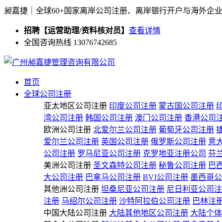
昶嘉捷｜全球60+国家离岸公司注册、离岸银行开户与海外企
招聘【运营助理/资料核对员】
查看详情
全国咨询热线 13076742685
首页
全球公司注册
亚太地区公司注册
印度公司注册
蒙古国公司注册
湾公司注册
韩国公司注册
澳门公司注册
香港公司
欧洲公司注册
北爱尔兰公司注册
葡萄牙公司注册
爱尔兰公司注册
英国公司注册
俄罗斯公司注册
意
公司注册
罗马尼亚公司注册
克罗地亚注册公司
芬
美洲公司注册
圣文森特公司注册
秘鲁公司注册
巴
大公司注册
巴拿马公司注册
BVI公司注册
墨西哥公
其他洲公司注册
坦桑尼亚公司注册
尼日利亚公司注
注册
马绍尔公司注册
沙特阿拉伯公司注册
巴林注
中国大陆公司注册
大陆其他地区公司注册
大陆个体