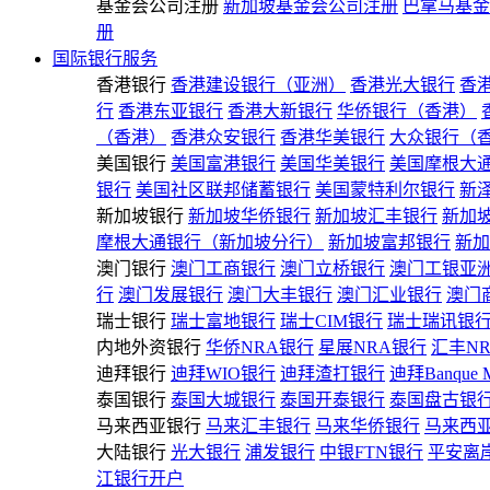
基金会公司注册
新加坡基金会公司注册
巴拿马基金
册
国际银行服务
香港银行
香港建设银行（亚洲）
香港光大银行
香
行
香港东亚银行
香港大新银行
华侨银行（香港）
（香港）
香港众安银行
香港华美银行
大众银行（
美国银行
美国富港银行
美国华美银行
美国摩根大
银行
美国社区联邦储蓄银行
美国蒙特利尔银行
新
新加坡银行
新加坡华侨银行
新加坡汇丰银行
新加
摩根大通银行（新加坡分行）
新加坡富邦银行
新加
澳门银行
澳门工商银行
澳门立桥银行
澳门工银亚
行
澳门发展银行
澳门大丰银行
澳门汇业银行
澳门
瑞士银行
瑞士富地银行
瑞士CIM银行
瑞士瑞讯银
内地外资银行
华侨NRA银行
星展NRA银行
汇丰N
迪拜银行
迪拜WIO银行
迪拜渣打银行
迪拜Banque 
泰国银行
泰国大城银行
泰国开泰银行
泰国盘古银
马来西亚银行
马来汇丰银行
马来华侨银行
马来西
大陆银行
光大银行
浦发银行
中银FTN银行
平安离
江银行开户