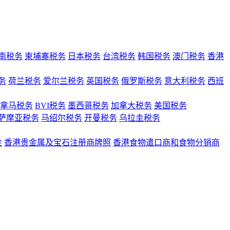
南税务
柬埔寨税务
日本税务
台湾税务
韩国税务
澳门税务
香港
务
荷兰税务
爱尔兰税务
英国税务
俄罗斯税务
意大利税务
西班
拿马税务
BVI税务
墨西哥税务
加拿大税务
美国税务
萨摩亚税务
马绍尔税务
开曼税务
乌拉圭税务
金
香港贵金属及宝石注册商牌照
香港食物遣口商和食物分销商