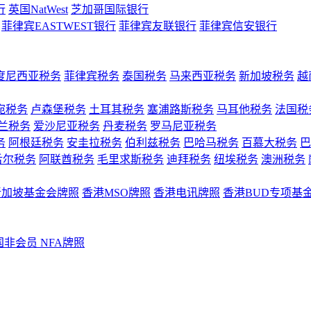
行
英国NatWest
芝加哥国际银行
菲律宾EASTWEST银行
菲律宾友联银行
菲律宾信安银行
度尼西亚税务
菲律宾税务
泰国税务
马来西亚税务
新加坡税务
越
宛税务
卢森堡税务
土耳其税务
塞浦路斯税务
马耳他税务
法国税
兰税务
爱沙尼亚税务
丹麦税务
罗马尼亚税务
务
阿根廷税务
安圭拉税务
伯利兹税务
巴哈马税务
百慕大税务
巴
舌尔税务
阿联酋税务
毛里求斯税务
迪拜税务
纽埃税务
澳洲税务
新加坡基金会牌照
香港MSO牌照
香港电讯牌照
香港BUD专项基
国非会员 NFA牌照