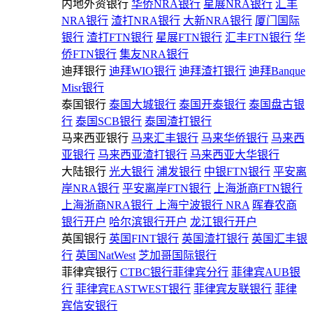
内地外资银行
华侨NRA银行
星展NRA银行
汇丰
NRA银行
渣打NRA银行
大新NRA银行
厦门国际
银行
渣打FTN银行
星展FTN银行
汇丰FTN银行
华
侨FTN银行
集友NRA银行
迪拜银行
迪拜WIO银行
迪拜渣打银行
迪拜Banque
Misr银行
泰国银行
泰国大城银行
泰国开泰银行
泰国盘古银
行
泰国SCB银行
泰国渣打银行
马来西亚银行
马来汇丰银行
马来华侨银行
马来西
亚银行
马来西亚渣打银行
马来西亚大华银行
大陆银行
光大银行
浦发银行
中银FTN银行
平安离
岸NRA银行
平安离岸FTN银行
上海浙商FTN银行
上海浙商NRA银行
上海宁波银行 NRA
晖春农商
银行开户
哈尔滨银行开户
龙江银行开户
英国银行
英国FINT银行
英国渣打银行
英国汇丰银
行
英国NatWest
芝加哥国际银行
菲律宾银行
CTBC银行菲律宾分行
菲律宾AUB银
行
菲律宾EASTWEST银行
菲律宾友联银行
菲律
宾信安银行