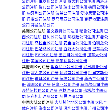
公司注册
俄罗斯公司注册
意大利公司注册
西班牙
公司注册
瑞典公司注册
瑞士公司注册
德国公司注
册
匈牙利公司注册
波兰公司注册
爱沙尼亚公司注
册
丹麦公司注册
罗马尼亚公司注册
克罗地亚注册
公司
芬兰注册公司
美洲公司注册
圣文森特公司注册
秘鲁公司注册
巴
西公司注册
智利公司注册
阿根廷公司注册
开曼公
司注册
乌拉圭公司注册
安圭拉公司注册
伯利兹公
司注册
巴哈马公司注册
百慕大公司注册
巴拿马公
司注册
BVI公司注册
墨西哥公司注册
加拿大公司
注册
美国公司注册
萨尔瓦多公司注册
其他洲公司注册
坦桑尼亚公司注册
尼日利亚公司
注册
塞舌尔公司注册
阿联酋公司注册
毛里求斯公
司注册
迪拜公司注册
纽埃公司注册
新西兰公司注
册
澳洲公司注册
萨摩亚公司注册
马绍尔公司注册
沙特阿拉伯公司注册
巴林注册公司
卡塔尔注册公
司
阿布扎比注册公司
阿曼注册公司
中国大陆公司注册
大陆其他地区公司注册
大陆个
体户注册
海南公司注册
深圳公司注册
广州公司注