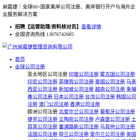
昶嘉捷｜全球60+国家离岸公司注册、离岸银行开户与海外企
业服务解决方案
招聘【运营助理/资料核对员】
查看详情
全国咨询热线 13076742685
首页
全球公司注册
亚太地区公司注册
印度公司注册
蒙古国公司注册
印尼公司注册
菲律宾公司注册
泰国公司注册
马来
西亚公司注册
新加坡公司注册
越南公司注册
柬埔
寨公司注册
日本公司注册
台湾公司注册
韩国公司
注册
澳门公司注册
香港公司注册
欧洲公司注册
北爱尔兰公司注册
葡萄牙公司注册
捷克公司注册
立陶宛公司注册
卢森堡公司注册
土
耳其公司注册
塞浦路斯公司注册
马耳他公司注册
法国公司注册
荷兰公司注册
爱尔兰公司注册
英国