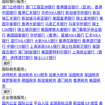
国际银行服务
+
澳门立桥银行
澳门工银亚洲银行
香港建设银行（亚洲）
香港
中国银行
香港汇丰银行
华侨NRA银行
新加坡华侨银行
新加
坡汇丰银行
新加坡马来亚银行
美国富港银行
瑞士富地银行
美
国华美银行
香港大新银行
马来汇丰银行
马来华侨银行
瑞士
CIM银行
瑞士瑞讯银行
美国摩根大通银行
澳门葡萄牙商业银
行
美国国泰银行
华侨银行（香港）
星展NRA银行
汇丰NRA
银行
渣打NRA银行
大新NRA银行
香港花旗银行
香港渣打银
行
中银FTN银行
上海浙商NRA银行
瑞士杜高斯贝银行
泰国
盘古银行
澳门蚂蚁银行
美国蒙特利尔银行
上海商业银行（香
港）
迪拜渣打银行
瑞士LGT银行
展开
国际税务服务
+
迪拜税务
澳洲税务
BVI税务
加拿大税务
法国税务
英国税务
俄罗斯税务
德国税务
新加坡税务
澳门税务
香港税务
美国税
务
展开
企业增值服务
+
国内公证
国际公证
平台入驻
全球商标注册
新加坡 EP 续签
美