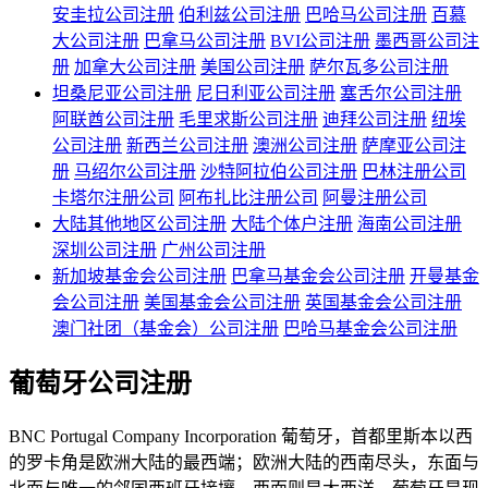
安圭拉公司注册
伯利兹公司注册
巴哈马公司注册
百慕
大公司注册
巴拿马公司注册
BVI公司注册
墨西哥公司注
册
加拿大公司注册
美国公司注册
萨尔瓦多公司注册
坦桑尼亚公司注册
尼日利亚公司注册
塞舌尔公司注册
阿联酋公司注册
毛里求斯公司注册
迪拜公司注册
纽埃
公司注册
新西兰公司注册
澳洲公司注册
萨摩亚公司注
册
马绍尔公司注册
沙特阿拉伯公司注册
巴林注册公司
卡塔尔注册公司
阿布扎比注册公司
阿曼注册公司
大陆其他地区公司注册
大陆个体户注册
海南公司注册
深圳公司注册
广州公司注册
新加坡基金会公司注册
巴拿马基金会公司注册
开曼基金
会公司注册
美国基金会公司注册
英国基金会公司注册
澳门社团（基金会）公司注册
巴哈马基金会公司注册
葡萄牙公司注册
BNC Portugal Company Incorporation 葡萄牙，首都里斯本以西
的罗卡角是欧洲大陆的最西端；欧洲大陆的西南尽头，东面与