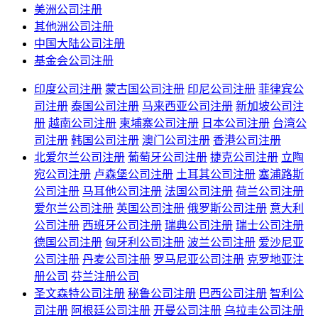
美洲公司注册
其他洲公司注册
中国大陆公司注册
基金会公司注册
印度公司注册
蒙古国公司注册
印尼公司注册
菲律宾公
司注册
泰国公司注册
马来西亚公司注册
新加坡公司注
册
越南公司注册
柬埔寨公司注册
日本公司注册
台湾公
司注册
韩国公司注册
澳门公司注册
香港公司注册
北爱尔兰公司注册
葡萄牙公司注册
捷克公司注册
立陶
宛公司注册
卢森堡公司注册
土耳其公司注册
塞浦路斯
公司注册
马耳他公司注册
法国公司注册
荷兰公司注册
爱尔兰公司注册
英国公司注册
俄罗斯公司注册
意大利
公司注册
西班牙公司注册
瑞典公司注册
瑞士公司注册
德国公司注册
匈牙利公司注册
波兰公司注册
爱沙尼亚
公司注册
丹麦公司注册
罗马尼亚公司注册
克罗地亚注
册公司
芬兰注册公司
圣文森特公司注册
秘鲁公司注册
巴西公司注册
智利公
司注册
阿根廷公司注册
开曼公司注册
乌拉圭公司注册