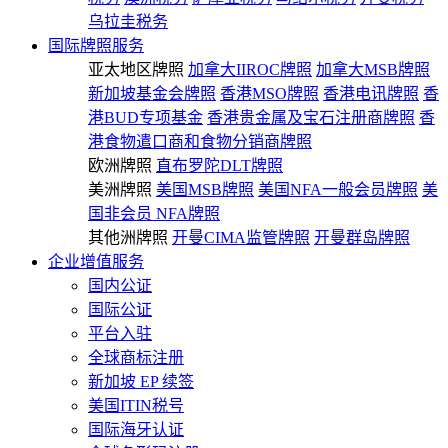
乌拉圭税务
国际牌照服务
亚太地区牌照
加拿大IIROC牌照
加拿大MSB牌照
新加坡基金会牌照
香港MSO牌照
香港电讯牌照
香
港BUD专项基金
香港贵金属及宝石注册商牌照
香
港食物遣口商和食物分销商牌照
欧洲牌照
直布罗陀DLT牌照
美洲牌照
美国MSB牌照
美国NFA一般会员牌照
美
国非会员 NFA牌照
其他洲牌照
开曼CIMA监管牌照
开曼群岛牌照
企业增值服务
国内公证
国际公证
平台入驻
全球商标注册
新加坡 EP 续签
美国ITIN税号
国际海牙认证