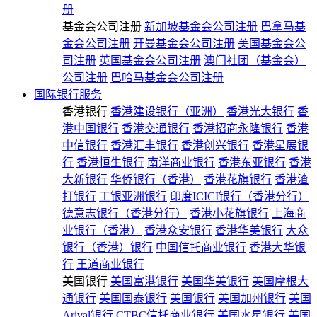
册
基金会公司注册
新加坡基金会公司注册
巴拿马基
金会公司注册
开曼基金会公司注册
美国基金会公
司注册
英国基金会公司注册
澳门社团（基金会）
公司注册
巴哈马基金会公司注册
国际银行服务
香港银行
香港建设银行（亚洲）
香港光大银行
香
港中国银行
香港交通银行
香港招商永隆银行
香港
中信银行
香港汇丰银行
香港创兴银行
香港星展银
行
香港恒生银行
南洋商业银行
香港东亚银行
香港
大新银行
华侨银行（香港）
香港花旗银行
香港渣
打银行
工银亚洲银行
印度ICICI银行（香港分行）
德意志银行（香港分行）
香港小花旗银行
上海商
业银行（香港）
香港众安银行
香港华美银行
大众
银行（香港）银行
中国信托商业银行
香港大华银
行
王道商业银行
美国银行
美国富港银行
美国华美银行
美国摩根大
通银行
美国国泰银行
美国银行
美国加州银行
美国
Arival银行
CTBC信托商业银行
美国水星银行
美国