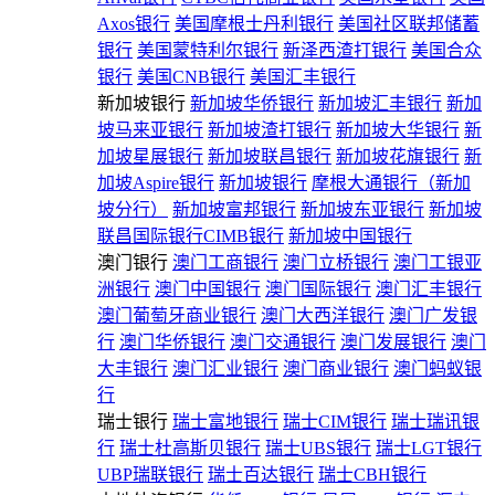
Axos银行
美国摩根士丹利银行
美国社区联邦储蓄
银行
美国蒙特利尔银行
新泽西渣打银行
美国合众
银行
美国CNB银行
美国汇丰银行
新加坡银行
新加坡华侨银行
新加坡汇丰银行
新加
坡马来亚银行
新加坡渣打银行
新加坡大华银行
新
加坡星展银行
新加坡联昌银行
新加坡花旗银行
新
加坡Aspire银行
新加坡银行
摩根大通银行（新加
坡分行）
新加坡富邦银行
新加坡东亚银行
新加坡
联昌国际银行CIMB银行
新加坡中国银行
澳门银行
澳门工商银行
澳门立桥银行
澳门工银亚
洲银行
澳门中国银行
澳门国际银行
澳门汇丰银行
澳门葡萄牙商业银行
澳门大西洋银行
澳门广发银
行
澳门华侨银行
澳门交通银行
澳门发展银行
澳门
大丰银行
澳门汇业银行
澳门商业银行
澳门蚂蚁银
行
瑞士银行
瑞士富地银行
瑞士CIM银行
瑞士瑞讯银
行
瑞士杜高斯贝银行
瑞士UBS银行
瑞士LGT银行
UBP瑞联银行
瑞士百达银行
瑞士CBH银行