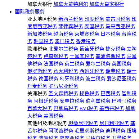
加拿大银行
加拿大蒙特利尔
加拿大皇家银行
国际税务服务
亚太地区税务
新西兰税务
印度税务
蒙古国税务
印
度尼西亚税务
菲律宾税务
泰国税务
马来西亚税务
新加坡税务
越南税务
柬埔寨税务
日本税务
台湾税
务
韩国税务
澳门税务
香港税务
欧洲税务
北爱尔兰税务
葡萄牙税务
捷克税务
立陶
宛税务
卢森堡税务
土耳其税务
塞浦路斯税务
马耳
他税务
法国税务
荷兰税务
爱尔兰税务
英国税务
俄罗斯税务
意大利税务
西班牙税务
瑞典税务
瑞士
税务
德国税务
匈牙利税务
波兰税务
爱沙尼亚税务
丹麦税务
罗马尼亚税务
美洲税务
圣文森特税务
秘鲁税务
巴西税务
智利税
务
阿根廷税务
安圭拉税务
伯利兹税务
巴哈马税务
百慕大税务
巴拿马税务
BVI税务
墨西哥税务
加拿
大税务
美国税务
其他州及地区税务
坦桑尼亚税务
尼日利亚税务
塞
舌尔税务
阿联酋税务
毛里求斯税务
迪拜税务
纽埃
税务
澳洲税务
萨摩亚税务
马绍尔税务
开曼税务