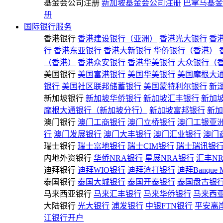
基金会公司注册
新加坡基金会公司注册
巴拿马基金
册
国际银行服务
香港银行
香港建设银行（亚洲）
香港光大银行
香
行
香港东亚银行
香港大新银行
华侨银行（香港）
（香港）
香港众安银行
香港华美银行
大众银行（
美国银行
美国富港银行
美国华美银行
美国摩根大
银行
美国社区联邦储蓄银行
美国蒙特利尔银行
新
新加坡银行
新加坡华侨银行
新加坡汇丰银行
新加
摩根大通银行（新加坡分行）
新加坡富邦银行
新加
澳门银行
澳门工商银行
澳门立桥银行
澳门工银亚
行
澳门发展银行
澳门大丰银行
澳门汇业银行
澳门
瑞士银行
瑞士富地银行
瑞士CIM银行
瑞士瑞讯银
内地外资银行
华侨NRA银行
星展NRA银行
汇丰N
迪拜银行
迪拜WIO银行
迪拜渣打银行
迪拜Banque 
泰国银行
泰国大城银行
泰国开泰银行
泰国盘古银
马来西亚银行
马来汇丰银行
马来华侨银行
马来西
大陆银行
光大银行
浦发银行
中银FTN银行
平安离
江银行开户