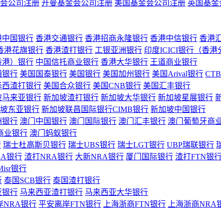
会公司注册
开曼基金会公司注册
美国基金会公司注册
英国基金
港中国银行
香港交通银行
香港招商永隆银行
香港中信银行
香港
香港花旗银行
香港渣打银行
工银亚洲银行
印度ICICI银行（香
香港）银行
中国信托商业银行
香港大华银行
王道商业银行
通银行
美国国泰银行
美国银行
美国加州银行
美国Arival银行
CT
泽西渣打银行
美国合众银行
美国CNB银行
美国汇丰银行
坡马来亚银行
新加坡渣打银行
新加坡大华银行
新加坡星展银行
坡东亚银行
新加坡联昌国际银行CIMB银行
新加坡中国银行
洲银行
澳门中国银行
澳门国际银行
澳门汇丰银行
澳门葡萄牙商
商业银行
澳门蚂蚁银行
行
瑞士杜高斯贝银行
瑞士UBS银行
瑞士LGT银行
UBP瑞联银行
RA银行
渣打NRA银行
大新NRA银行
厦门国际银行
渣打FTN银
Misr银行
行
泰国SCB银行
泰国渣打银行
亚银行
马来西亚渣打银行
马来西亚大华银行
岸NRA银行
平安离岸FTN银行
上海浙商FTN银行
上海浙商NRA