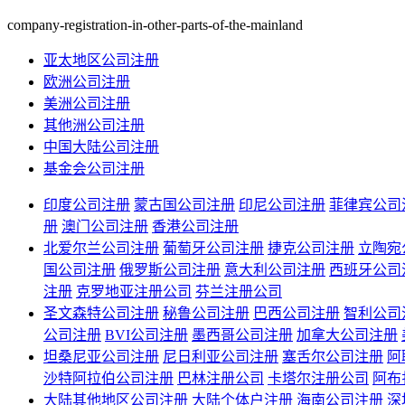
company-registration-in-other-parts-of-the-mainland
亚太地区公司注册
欧洲公司注册
美洲公司注册
其他洲公司注册
中国大陆公司注册
基金会公司注册
印度公司注册
蒙古国公司注册
印尼公司注册
菲律宾公司
册
澳门公司注册
香港公司注册
北爱尔兰公司注册
葡萄牙公司注册
捷克公司注册
立陶宛
国公司注册
俄罗斯公司注册
意大利公司注册
西班牙公司
注册
克罗地亚注册公司
芬兰注册公司
圣文森特公司注册
秘鲁公司注册
巴西公司注册
智利公司
公司注册
BVI公司注册
墨西哥公司注册
加拿大公司注册
坦桑尼亚公司注册
尼日利亚公司注册
塞舌尔公司注册
阿
沙特阿拉伯公司注册
巴林注册公司
卡塔尔注册公司
阿布
大陆其他地区公司注册
大陆个体户注册
海南公司注册
深