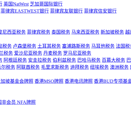
行
英国NatWest
芝加哥国际银行
菲律宾EASTWEST银行
菲律宾友联银行
菲律宾信安银行
度尼西亚税务
菲律宾税务
泰国税务
马来西亚税务
新加坡税务
越
宛税务
卢森堡税务
土耳其税务
塞浦路斯税务
马耳他税务
法国税
兰税务
爱沙尼亚税务
丹麦税务
罗马尼亚税务
务
阿根廷税务
安圭拉税务
伯利兹税务
巴哈马税务
百慕大税务
巴
舌尔税务
阿联酋税务
毛里求斯税务
迪拜税务
纽埃税务
澳洲税务
新加坡基金会牌照
香港MSO牌照
香港电讯牌照
香港BUD专项基
国非会员 NFA牌照