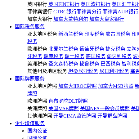
英国银行
英国FINT银行
英国渣打银行
英国汇丰银
菲律宾银行
CTBC银行菲律宾分行
菲律宾AUB银行
加拿大银行
加拿大蒙特利尔
加拿大皇家银行
国际税务服务
亚太地区税务
新西兰税务
印度税务
蒙古国税务
印
税务
欧洲税务
北爱尔兰税务
葡萄牙税务
捷克税务
立陶
牙税务
瑞典税务
瑞士税务
德国税务
匈牙利税务
波
美洲税务
圣文森特税务
秘鲁税务
巴西税务
智利税
其他州及地区税务
坦桑尼亚税务
尼日利亚税务
塞
国际牌照服务
亚太地区牌照
加拿大IIROC牌照
加拿大MSB牌照
牌照
欧洲牌照
直布罗陀DLT牌照
美洲牌照
美国MSB牌照
美国NFA一般会员牌照
美
其他洲牌照
开曼CIMA监管牌照
开曼群岛牌照
企业增值服务
国内公证
国际公证