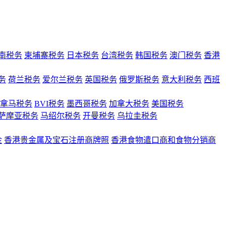
南税务
柬埔寨税务
日本税务
台湾税务
韩国税务
澳门税务
香港
务
荷兰税务
爱尔兰税务
英国税务
俄罗斯税务
意大利税务
西班
拿马税务
BVI税务
墨西哥税务
加拿大税务
美国税务
萨摩亚税务
马绍尔税务
开曼税务
乌拉圭税务
金
香港贵金属及宝石注册商牌照
香港食物遣口商和食物分销商