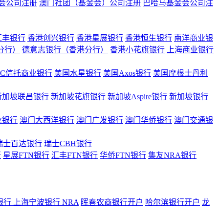
会公司注册
澳门社团（基金会）公司注册
巴哈马基金会公司注
汇丰银行
香港创兴银行
香港星展银行
香港恒生银行
南洋商业银
港分行）
德意志银行（香港分行）
香港小花旗银行
上海商业银行
BC信托商业银行
美国水星银行
美国Axos银行
美国摩根士丹利
新加坡联昌银行
新加坡花旗银行
新加坡Aspire银行
新加坡银行
业银行
澳门大西洋银行
澳门广发银行
澳门华侨银行
澳门交通银
瑞士百达银行
瑞士CBH银行
行
星展FTN银行
汇丰FTN银行
华侨FTN银行
集友NRA银行
银行
上海宁波银行 NRA
晖春农商银行开户
哈尔滨银行开户
龙