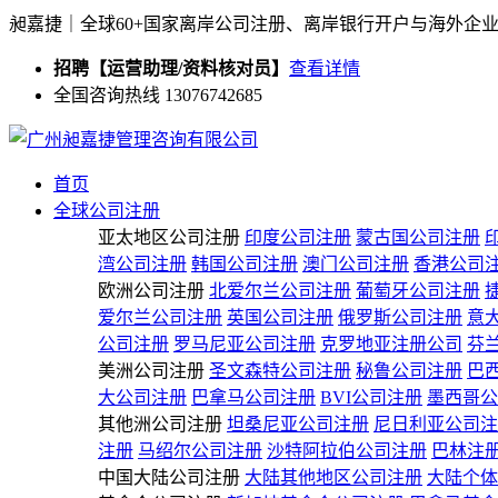
昶嘉捷｜全球60+国家离岸公司注册、离岸银行开户与海外企
招聘【运营助理/资料核对员】
查看详情
全国咨询热线 13076742685
首页
全球公司注册
亚太地区公司注册
印度公司注册
蒙古国公司注册
湾公司注册
韩国公司注册
澳门公司注册
香港公司
欧洲公司注册
北爱尔兰公司注册
葡萄牙公司注册
爱尔兰公司注册
英国公司注册
俄罗斯公司注册
意
公司注册
罗马尼亚公司注册
克罗地亚注册公司
芬
美洲公司注册
圣文森特公司注册
秘鲁公司注册
巴
大公司注册
巴拿马公司注册
BVI公司注册
墨西哥公
其他洲公司注册
坦桑尼亚公司注册
尼日利亚公司注
注册
马绍尔公司注册
沙特阿拉伯公司注册
巴林注
中国大陆公司注册
大陆其他地区公司注册
大陆个体