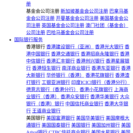
册
基金会公司注册
新加坡基金会公司注册
巴拿马基
金会公司注册
开曼基金会公司注册
美国基金会公
司注册
英国基金会公司注册
澳门社团（基金会）
公司注册
巴哈马基金会公司注册
国际银行服务
香港银行
香港建设银行（亚洲）
香港光大银行
香
港中国银行
香港交通银行
香港招商永隆银行
香港
中信银行
香港汇丰银行
香港创兴银行
香港星展银
行
香港恒生银行
南洋商业银行
香港东亚银行
香港
大新银行
华侨银行（香港）
香港花旗银行
香港渣
打银行
工银亚洲银行
印度ICICI银行（香港分行）
德意志银行（香港分行）
香港小花旗银行
上海商
业银行（香港）
香港众安银行
香港华美银行
大众
银行（香港）银行
中国信托商业银行
香港大华银
行
王道商业银行
美国银行
美国富港银行
美国华美银行
美国摩根大
通银行
美国国泰银行
美国银行
美国加州银行
美国
Arival银行
CTBC信托商业银行
美国水星银行
美国