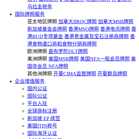
乌拉圭税务
国际牌照服务
亚太地区牌照
加拿大IIROC牌照
加拿大MSB牌照
新加坡基金会牌照
香港MSO牌照
香港电讯牌照
香
港BUD专项基金
香港贵金属及宝石注册商牌照
香
港食物遣口商和食物分销商牌照
欧洲牌照
直布罗陀DLT牌照
美洲牌照
美国MSB牌照
美国NFA一般会员牌照
美
国非会员 NFA牌照
其他洲牌照
开曼CIMA监管牌照
开曼群岛牌照
企业增值服务
国内公证
国际公证
平台入驻
全球商标注册
新加坡 EP 续签
美国ITIN税号
国际海牙认证