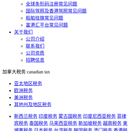
全球条形码注册常见问题
国际驾照及香港驾照常见问题
船舶挂旗常见问题
富港汇平台常见问题
关于我们
公司介绍
联系我们
公司资质
招聘信息
加拿大税务
canadian tax
亚太地区税务
欧洲税务
美洲税务
其他州及地区税务
新西兰税务
印度税务
蒙古国税务
印度尼西亚税务
菲律
宾税务
泰国税务
马来西亚税务
新加坡税务
越南税务
柬
埔寨税务
日本税务
台湾税务
韩国税务
澳门税务
香港税