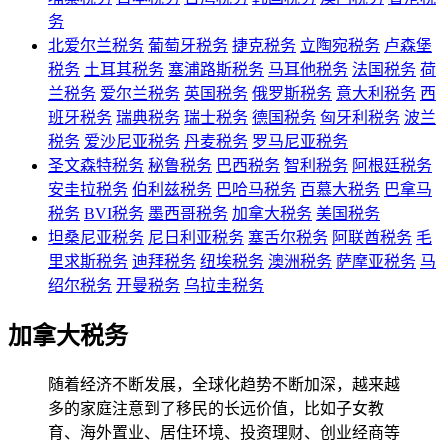
务
北爱尔兰税务
葡萄牙税务
捷克税务
立陶宛税务
卢森堡
税务
土耳其税务
塞浦路斯税务
马耳他税务
法国税务
荷
兰税务
爱尔兰税务
英国税务
俄罗斯税务
意大利税务
西
班牙税务
瑞典税务
瑞士税务
德国税务
匈牙利税务
波兰
税务
爱沙尼亚税务
丹麦税务
罗马尼亚税务
圣文森特税务
秘鲁税务
巴西税务
智利税务
阿根廷税务
安圭拉税务
伯利兹税务
巴哈马税务
百慕大税务
巴拿马
税务
BVI税务
墨西哥税务
加拿大税务
美国税务
坦桑尼亚税务
尼日利亚税务
塞舌尔税务
阿联酋税务
毛
里求斯税务
迪拜税务
纽埃税务
澳洲税务
萨摩亚税务
马
绍尔税务
开曼税务
乌拉圭税务
加拿大税务
随着经济不断发展，全球化趋势不断加深，越来越
多的家庭注意到了移民的长远价值，比如子女教
育、海外置业、居住环境、投资理财、创业经商等