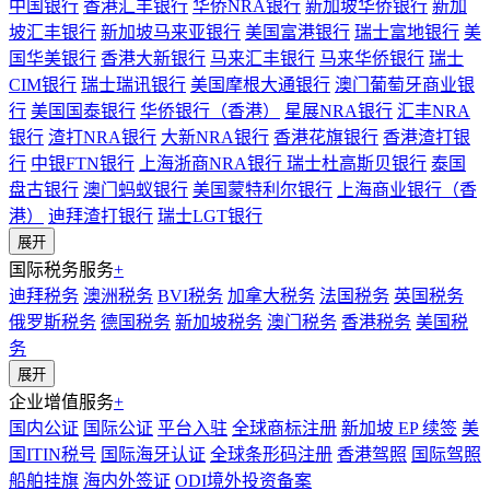
中国银行
香港汇丰银行
华侨NRA银行
新加坡华侨银行
新加
坡汇丰银行
新加坡马来亚银行
美国富港银行
瑞士富地银行
美
国华美银行
香港大新银行
马来汇丰银行
马来华侨银行
瑞士
CIM银行
瑞士瑞讯银行
美国摩根大通银行
澳门葡萄牙商业银
行
美国国泰银行
华侨银行（香港）
星展NRA银行
汇丰NRA
银行
渣打NRA银行
大新NRA银行
香港花旗银行
香港渣打银
行
中银FTN银行
上海浙商NRA银行
瑞士杜高斯贝银行
泰国
盘古银行
澳门蚂蚁银行
美国蒙特利尔银行
上海商业银行（香
港）
迪拜渣打银行
瑞士LGT银行
展开
国际税务服务
+
迪拜税务
澳洲税务
BVI税务
加拿大税务
法国税务
英国税务
俄罗斯税务
德国税务
新加坡税务
澳门税务
香港税务
美国税
务
展开
企业增值服务
+
国内公证
国际公证
平台入驻
全球商标注册
新加坡 EP 续签
美
国ITIN税号
国际海牙认证
全球条形码注册
香港驾照
国际驾照
船舶挂旗
海内外签证
ODI境外投资备案