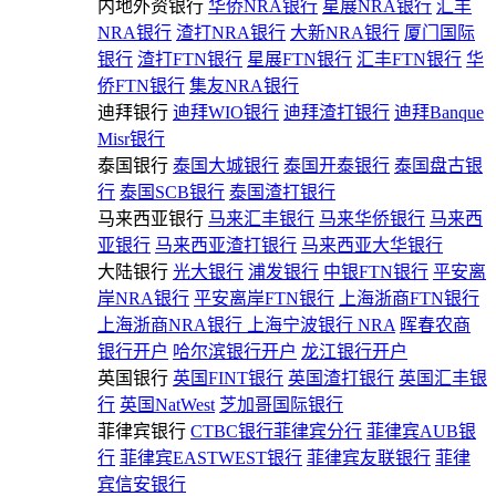
内地外资银行
华侨NRA银行
星展NRA银行
汇丰
NRA银行
渣打NRA银行
大新NRA银行
厦门国际
银行
渣打FTN银行
星展FTN银行
汇丰FTN银行
华
侨FTN银行
集友NRA银行
迪拜银行
迪拜WIO银行
迪拜渣打银行
迪拜Banque
Misr银行
泰国银行
泰国大城银行
泰国开泰银行
泰国盘古银
行
泰国SCB银行
泰国渣打银行
马来西亚银行
马来汇丰银行
马来华侨银行
马来西
亚银行
马来西亚渣打银行
马来西亚大华银行
大陆银行
光大银行
浦发银行
中银FTN银行
平安离
岸NRA银行
平安离岸FTN银行
上海浙商FTN银行
上海浙商NRA银行
上海宁波银行 NRA
晖春农商
银行开户
哈尔滨银行开户
龙江银行开户
英国银行
英国FINT银行
英国渣打银行
英国汇丰银
行
英国NatWest
芝加哥国际银行
菲律宾银行
CTBC银行菲律宾分行
菲律宾AUB银
行
菲律宾EASTWEST银行
菲律宾友联银行
菲律
宾信安银行