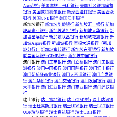
Axos银行
美国摩根士丹利银行
美国社区联邦储蓄
银行
美国蒙特利尔银行
新泽西渣打银行
美国合众
银行
美国CNB银行
美国汇丰银行
新加坡银行
新加坡华侨银行
新加坡汇丰银行
新加
坡马来亚银行
新加坡渣打银行
新加坡大华银行
新
加坡星展银行
新加坡联昌银行
新加坡花旗银行
新
加坡Aspire银行
新加坡银行
摩根大通银行（新加
坡分行）
新加坡富邦银行
新加坡东亚银行
新加坡
联昌国际银行CIMB银行
新加坡中国银行
澳门银行
澳门工商银行
澳门立桥银行
澳门工银亚
洲银行
澳门中国银行
澳门国际银行
澳门汇丰银行
澳门葡萄牙商业银行
澳门大西洋银行
澳门广发银
行
澳门华侨银行
澳门交通银行
澳门发展银行
澳门
大丰银行
澳门汇业银行
澳门商业银行
澳门蚂蚁银
行
瑞士银行
瑞士富地银行
瑞士CIM银行
瑞士瑞讯银
行
瑞士杜高斯贝银行
瑞士UBS银行
瑞士LGT银行
UBP瑞联银行
瑞士百达银行
瑞士CBH银行