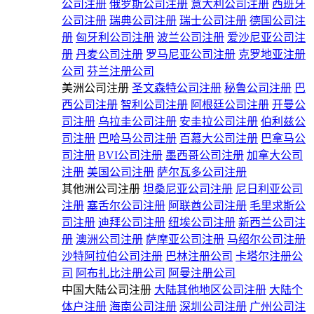
公司注册
俄罗斯公司注册
意大利公司注册
西班牙
公司注册
瑞典公司注册
瑞士公司注册
德国公司注
册
匈牙利公司注册
波兰公司注册
爱沙尼亚公司注
册
丹麦公司注册
罗马尼亚公司注册
克罗地亚注册
公司
芬兰注册公司
美洲公司注册
圣文森特公司注册
秘鲁公司注册
巴
西公司注册
智利公司注册
阿根廷公司注册
开曼公
司注册
乌拉圭公司注册
安圭拉公司注册
伯利兹公
司注册
巴哈马公司注册
百慕大公司注册
巴拿马公
司注册
BVI公司注册
墨西哥公司注册
加拿大公司
注册
美国公司注册
萨尔瓦多公司注册
其他洲公司注册
坦桑尼亚公司注册
尼日利亚公司
注册
塞舌尔公司注册
阿联酋公司注册
毛里求斯公
司注册
迪拜公司注册
纽埃公司注册
新西兰公司注
册
澳洲公司注册
萨摩亚公司注册
马绍尔公司注册
沙特阿拉伯公司注册
巴林注册公司
卡塔尔注册公
司
阿布扎比注册公司
阿曼注册公司
中国大陆公司注册
大陆其他地区公司注册
大陆个
体户注册
海南公司注册
深圳公司注册
广州公司注