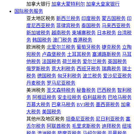
加拿大银行
加拿大蒙特利尔
加拿大皇家银行
国际税务服务
亚太地区税务
新西兰税务
印度税务
蒙古国税务
印
度尼西亚税务
菲律宾税务
泰国税务
马来西亚税务
新加坡税务
越南税务
柬埔寨税务
日本税务
台湾税
务
韩国税务
澳门税务
香港税务
欧洲税务
北爱尔兰税务
葡萄牙税务
捷克税务
立陶
宛税务
卢森堡税务
土耳其税务
塞浦路斯税务
马耳
他税务
法国税务
荷兰税务
爱尔兰税务
英国税务
俄罗斯税务
意大利税务
西班牙税务
瑞典税务
瑞士
税务
德国税务
匈牙利税务
波兰税务
爱沙尼亚税务
丹麦税务
罗马尼亚税务
美洲税务
圣文森特税务
秘鲁税务
巴西税务
智利税
务
阿根廷税务
安圭拉税务
伯利兹税务
巴哈马税务
百慕大税务
巴拿马税务
BVI税务
墨西哥税务
加拿
大税务
美国税务
其他州及地区税务
坦桑尼亚税务
尼日利亚税务
塞
舌尔税务
阿联酋税务
毛里求斯税务
迪拜税务
纽埃
税务
澳洲税务
萨摩亚税务
马绍尔税务
开曼税务