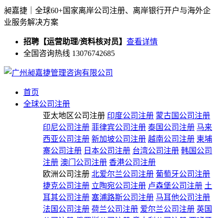
昶嘉捷｜全球60+国家离岸公司注册、离岸银行开户与海外企
业服务解决方案
招聘【运营助理/资料核对员】
查看详情
全国咨询热线 13076742685
首页
全球公司注册
亚太地区公司注册
印度公司注册
蒙古国公司注册
印尼公司注册
菲律宾公司注册
泰国公司注册
马来
西亚公司注册
新加坡公司注册
越南公司注册
柬埔
寨公司注册
日本公司注册
台湾公司注册
韩国公司
注册
澳门公司注册
香港公司注册
欧洲公司注册
北爱尔兰公司注册
葡萄牙公司注册
捷克公司注册
立陶宛公司注册
卢森堡公司注册
土
耳其公司注册
塞浦路斯公司注册
马耳他公司注册
法国公司注册
荷兰公司注册
爱尔兰公司注册
英国