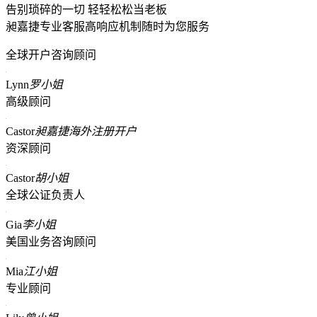
告别琐碎的一切 轻轻松松当老板
昶嘉捷专业客服高响应机制随时为您服务
全球开户咨询顾问
Lynn
罗小姐
高级顾问
Castor
昶嘉捷海外注册开户
资深顾问
Castor
胡小姐
全球公证负责人
Gia
李小姐
美国业务咨询顾问
Mia
江小姐
专业顾问