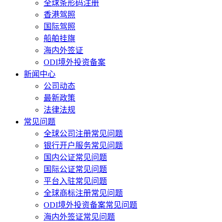
全球条形码注册
香港驾照
国际驾照
船舶挂旗
海内外签证
ODI境外投资备案
新闻中心
公司动态
最新政策
法律法规
常见问题
全球公司注册常见问题
银行开户服务常见问题
国内公证常见问题
国际公证常见问题
平台入驻常见问题
全球商标注册常见问题
ODI境外投资备案常见问题
海内外签证常见问题