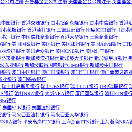
会公司注册
开曼基金会公司注册
美国基金会公司注册
英国基金
港中国银行
香港交通银行
香港招商永隆银行
香港中信银行
香港
香港花旗银行
香港渣打银行
工银亚洲银行
印度ICICI银行（香
香港）银行
中国信托商业银行
香港大华银行
王道商业银行
通银行
美国国泰银行
美国银行
美国加州银行
美国Arival银行
CT
泽西渣打银行
美国合众银行
美国CNB银行
美国汇丰银行
坡马来亚银行
新加坡渣打银行
新加坡大华银行
新加坡星展银行
坡东亚银行
新加坡联昌国际银行CIMB银行
新加坡中国银行
洲银行
澳门中国银行
澳门国际银行
澳门汇丰银行
澳门葡萄牙商
商业银行
澳门蚂蚁银行
行
瑞士杜高斯贝银行
瑞士UBS银行
瑞士LGT银行
UBP瑞联银行
RA银行
渣打NRA银行
大新NRA银行
厦门国际银行
渣打FTN银
Misr银行
行
泰国SCB银行
泰国渣打银行
亚银行
马来西亚渣打银行
马来西亚大华银行
岸NRA银行
平安离岸FTN银行
上海浙商FTN银行
上海浙商NRA