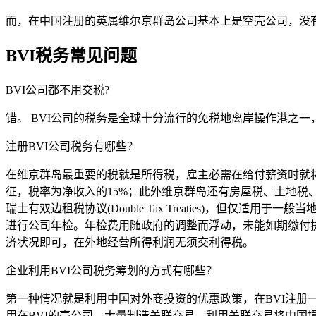
而，在中国注册的英属维尔京群岛公司基本上是空壳公司，没
BVI税务常见问题
BVI公司都不用交税?
错。 BVI公司的税务是全球十分流行的免税地离岸操作港之
注册BVI公司税务有哪些？
在维京群岛最重要的税就是所得税，雇主必需在给付薪资时就将
征，税率为净收入的15%；此外维京群岛还有房屋税、土地
瑞士有双边租税协议(Double Tax Treaties)，但仅适用
进行公司年检。年检费用随政府的调整而浮动，未能如期缴付
济状况即可，在外地经营所得利润无须交利得税。
企业利用BVI公司税务筹划的方式有哪些？
第一种情况就是利用中国对外商投资的优惠政策，在BVI注
用在BVI的壳公司，大量制造关联交易，利用关联交易将中国