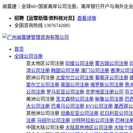
昶嘉捷｜全球60+国家离岸公司注册、离岸银行开户与海外企
招聘【运营助理/资料核对员】
查看详情
全国咨询热线 13076742685
首页
全球公司注册
亚太地区公司注册
印度公司注册
蒙古国公司注册
湾公司注册
韩国公司注册
澳门公司注册
香港公司
欧洲公司注册
北爱尔兰公司注册
葡萄牙公司注册
爱尔兰公司注册
英国公司注册
俄罗斯公司注册
意
公司注册
罗马尼亚公司注册
克罗地亚注册公司
芬
美洲公司注册
圣文森特公司注册
秘鲁公司注册
巴
大公司注册
巴拿马公司注册
BVI公司注册
墨西哥公
其他洲公司注册
坦桑尼亚公司注册
尼日利亚公司注
注册
马绍尔公司注册
沙特阿拉伯公司注册
巴林注
中国大陆公司注册
大陆其他地区公司注册
大陆个体