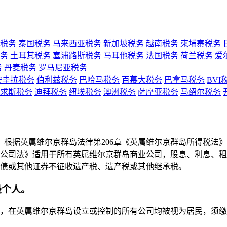
税务
泰国税务
马来西亚税务
新加坡税务
越南税务
柬埔寨税务
务
土耳其税务
塞浦路斯税务
马耳他税务
法国税务
荷兰税务
爱
务
丹麦税务
罗马尼亚税务
安圭拉税务
伯利兹税务
巴哈马税务
百慕大税务
巴拿马税务
BVI
求斯税务
迪拜税务
纽埃税务
澳洲税务
萨摩亚税务
马绍尔税务
。根据英属维尔京群岛法律第206章《英属维尔京群岛所得税法
商业公司法》适用于所有英属维尔京群岛商业公司，股息、利息、
债或其他证券不征收遗产税、遗产税或其他继承税。
是个人。
》，在英属维尔京群岛设立或控制的所有公司均被视为居民，须