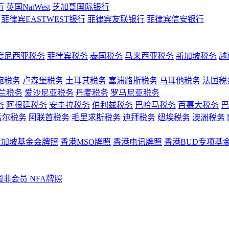
行
英国NatWest
芝加哥国际银行
菲律宾EASTWEST银行
菲律宾友联银行
菲律宾信安银行
度尼西亚税务
菲律宾税务
泰国税务
马来西亚税务
新加坡税务
越
宛税务
卢森堡税务
土耳其税务
塞浦路斯税务
马耳他税务
法国税
兰税务
爱沙尼亚税务
丹麦税务
罗马尼亚税务
务
阿根廷税务
安圭拉税务
伯利兹税务
巴哈马税务
百慕大税务
巴
舌尔税务
阿联酋税务
毛里求斯税务
迪拜税务
纽埃税务
澳洲税务
新加坡基金会牌照
香港MSO牌照
香港电讯牌照
香港BUD专项基
国非会员 NFA牌照