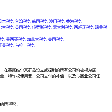
日本税务
台湾税务
韩国税务
澳门税务
香港税务
尔兰税务
英国税务
俄罗斯税务
意大利税务
西班牙税务
瑞典税
税务
墨西哥税务
加拿大税务
美国税务
开曼税务
乌拉圭税务
》，在英属维尔京群岛设立或控制的所有公司均被视为居
租金、特许权使用费、公司支付的补偿，以及与商业公司任
缴纳所得税；