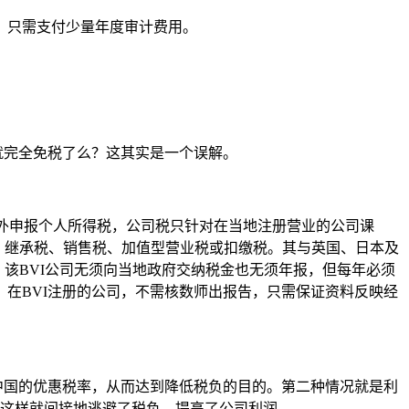
，只需支付少量年度审计费用。
就完全免税了么？这其实是一个误解。
额外申报个人所得税，公司税只针对在当地注册营业的公司课
、继承税、销售税、加值型营业税或扣缴税。其与英国、日本及
注册离岸公司，该BVI公司无须向当地政府交纳税金也无须年报，但每年必须
在BVI注册的公司，不需核数师出报告，只需保证资料反映经
中国的优惠税率，从而达到降低税负的目的。第二种情况就是利
，这样就间接地逃避了税负、提高了公司利润。