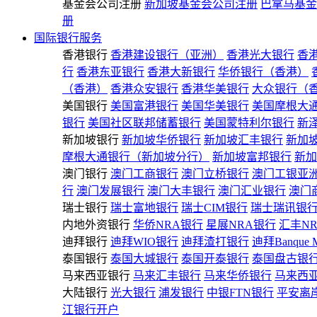
基金会公司注册
新加坡基金会公司注册
巴拿马基金
册
国际银行服务
香港银行
香港建设银行（亚洲）
香港光大银行
香
行
香港东亚银行
香港大新银行
华侨银行（香港）
（香港）
香港众安银行
香港华美银行
大众银行（
美国银行
美国富港银行
美国华美银行
美国摩根大
银行
美国社区联邦储蓄银行
美国蒙特利尔银行
新
新加坡银行
新加坡华侨银行
新加坡汇丰银行
新加
摩根大通银行（新加坡分行）
新加坡富邦银行
新加
澳门银行
澳门工商银行
澳门立桥银行
澳门工银亚
行
澳门发展银行
澳门大丰银行
澳门汇业银行
澳门
瑞士银行
瑞士富地银行
瑞士CIM银行
瑞士瑞讯银
内地外资银行
华侨NRA银行
星展NRA银行
汇丰N
迪拜银行
迪拜WIO银行
迪拜渣打银行
迪拜Banque 
泰国银行
泰国大城银行
泰国开泰银行
泰国盘古银
马来西亚银行
马来汇丰银行
马来华侨银行
马来西
大陆银行
光大银行
浦发银行
中银FTN银行
平安离
江银行开户