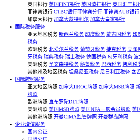
英国银行
英国FINT银行
英国渣打银行
英国汇丰银
菲律宾银行
CTBC银行菲律宾分行
菲律宾AUB银行
加拿大银行
加拿大蒙特利尔
加拿大皇家银行
国际税务服务
亚太地区税务
新西兰税务
印度税务
蒙古国税务
印
税务
欧洲税务
北爱尔兰税务
葡萄牙税务
捷克税务
立陶
牙税务
瑞典税务
瑞士税务
德国税务
匈牙利税务
波
美洲税务
圣文森特税务
秘鲁税务
巴西税务
智利税
其他州及地区税务
坦桑尼亚税务
尼日利亚税务
塞
国际牌照服务
亚太地区牌照
加拿大IIROC牌照
加拿大MSB牌照
牌照
欧洲牌照
直布罗陀DLT牌照
美洲牌照
美国MSB牌照
美国NFA一般会员牌照
美
其他洲牌照
开曼CIMA监管牌照
开曼群岛牌照
企业增值服务
国内公证
国际公证