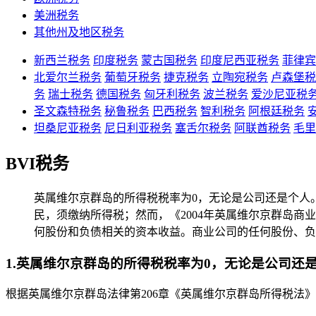
美洲税务
其他州及地区税务
新西兰税务
印度税务
蒙古国税务
印度尼西亚税务
菲律宾
北爱尔兰税务
葡萄牙税务
捷克税务
立陶宛税务
卢森堡税
务
瑞士税务
德国税务
匈牙利税务
波兰税务
爱沙尼亚税
圣文森特税务
秘鲁税务
巴西税务
智利税务
阿根廷税务
坦桑尼亚税务
尼日利亚税务
塞舌尔税务
阿联酋税务
毛里
BVI税务
英属维尔京群岛的所得税税率为0，无论是公司还是个人
民，须缴纳所得税；然而，《2004年英属维尔京群岛
何股份和负债相关的资本收益。商业公司的任何股份、负
1.英属维尔京群岛的所得税税率为0，无论是公司还
根据英属维尔京群岛法律第206章《英属维尔京群岛所得税法