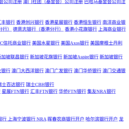
会公司注册
澳门社团（基金会）公司注册
巴哈马基金会公司注
汇丰银行
香港创兴银行
香港星展银行
香港恒生银行
南洋商业银
港分行）
德意志银行（香港分行）
香港小花旗银行
上海商业银行
BC信托商业银行
美国水星银行
美国Axos银行
美国摩根士丹利
新加坡联昌银行
新加坡花旗银行
新加坡Aspire银行
新加坡银行
业银行
澳门大西洋银行
澳门广发银行
澳门华侨银行
澳门交通银
瑞士百达银行
瑞士CBH银行
行
星展FTN银行
汇丰FTN银行
华侨FTN银行
集友NRA银行
银行
上海宁波银行 NRA
晖春农商银行开户
哈尔滨银行开户
龙