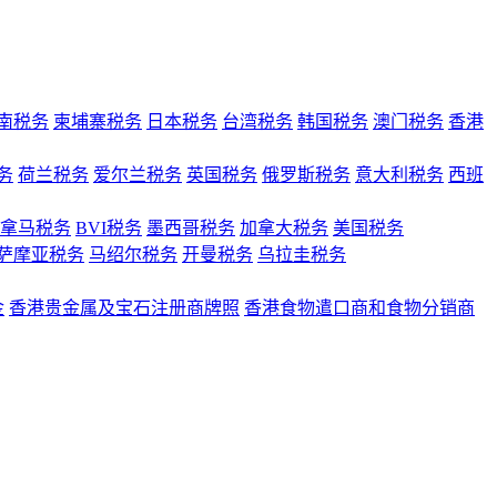
南税务
柬埔寨税务
日本税务
台湾税务
韩国税务
澳门税务
香港
务
荷兰税务
爱尔兰税务
英国税务
俄罗斯税务
意大利税务
西班
拿马税务
BVI税务
墨西哥税务
加拿大税务
美国税务
萨摩亚税务
马绍尔税务
开曼税务
乌拉圭税务
金
香港贵金属及宝石注册商牌照
香港食物遣口商和食物分销商