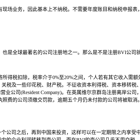
有现场业务，因此基本上不纳税。不需要年度账目和纳税申报表
一，也是全球最著名的公司注册地之一。那么是不是注册BVI公司
所得税扣除，税率介于0%至20%之间，个人若有其它收入需
税、关税及一些印花税、财产税。不征收资本利得税、资本移转税
于一般当地营业公司(Resident Company)。在英属维尔京群岛
执照费的公司须缴交罚款，逾期五个月仍未付款的公司将被取消。
册一个公司之后，再到中国来投资，这样可以在一定期限之内享受
境内的企业利润转移到壳公司，而在BVI的壳公司几乎不用交税