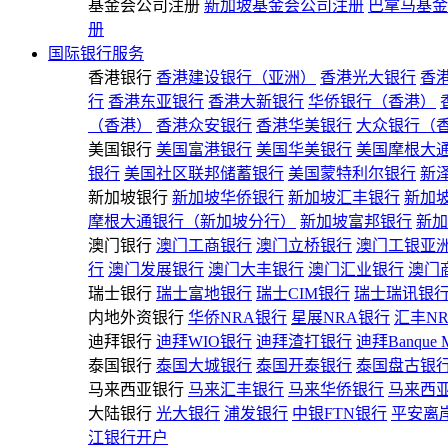
基金会公司注册
新加坡基金会公司注册
巴拿马基金
册
国际银行服务
香港银行
香港建设银行（亚洲）
香港光大银行
香
行
香港东亚银行
香港大新银行
华侨银行（香港）
（香港）
香港众安银行
香港华美银行
大众银行（
美国银行
美国富港银行
美国华美银行
美国摩根大
银行
美国社区联邦储蓄银行
美国蒙特利尔银行
新
新加坡银行
新加坡华侨银行
新加坡汇丰银行
新加
摩根大通银行（新加坡分行）
新加坡富邦银行
新加
澳门银行
澳门工商银行
澳门立桥银行
澳门工银亚
行
澳门发展银行
澳门大丰银行
澳门汇业银行
澳门
瑞士银行
瑞士富地银行
瑞士CIM银行
瑞士瑞讯银
内地外资银行
华侨NRA银行
星展NRA银行
汇丰N
迪拜银行
迪拜WIO银行
迪拜渣打银行
迪拜Banque 
泰国银行
泰国大城银行
泰国开泰银行
泰国盘古银
马来西亚银行
马来汇丰银行
马来华侨银行
马来西
大陆银行
光大银行
浦发银行
中银FTN银行
平安离
江银行开户