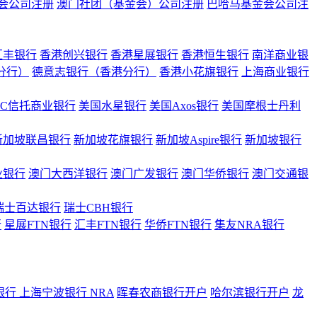
会公司注册
澳门社团（基金会）公司注册
巴哈马基金会公司注
汇丰银行
香港创兴银行
香港星展银行
香港恒生银行
南洋商业银
港分行）
德意志银行（香港分行）
香港小花旗银行
上海商业银行
BC信托商业银行
美国水星银行
美国Axos银行
美国摩根士丹利
新加坡联昌银行
新加坡花旗银行
新加坡Aspire银行
新加坡银行
业银行
澳门大西洋银行
澳门广发银行
澳门华侨银行
澳门交通银
瑞士百达银行
瑞士CBH银行
行
星展FTN银行
汇丰FTN银行
华侨FTN银行
集友NRA银行
银行
上海宁波银行 NRA
晖春农商银行开户
哈尔滨银行开户
龙