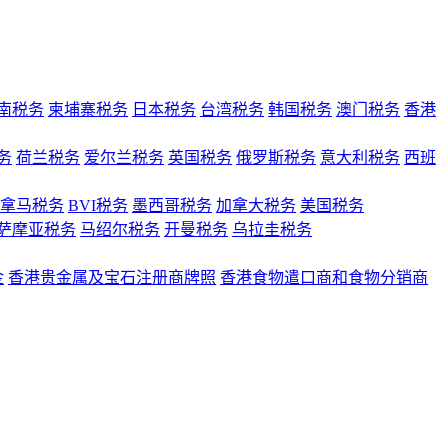
南税务
柬埔寨税务
日本税务
台湾税务
韩国税务
澳门税务
香港
务
荷兰税务
爱尔兰税务
英国税务
俄罗斯税务
意大利税务
西班
拿马税务
BVI税务
墨西哥税务
加拿大税务
美国税务
萨摩亚税务
马绍尔税务
开曼税务
乌拉圭税务
金
香港贵金属及宝石注册商牌照
香港食物遣口商和食物分销商