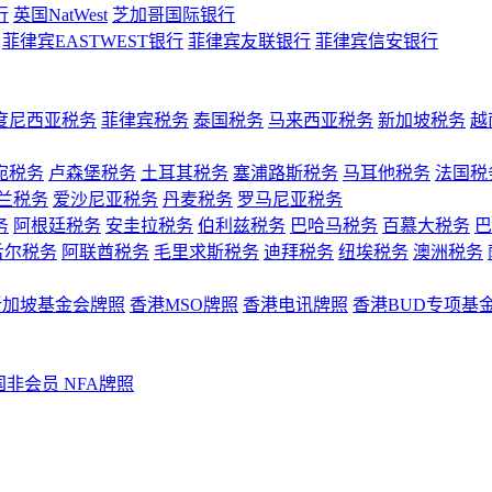
行
英国NatWest
芝加哥国际银行
菲律宾EASTWEST银行
菲律宾友联银行
菲律宾信安银行
度尼西亚税务
菲律宾税务
泰国税务
马来西亚税务
新加坡税务
越
宛税务
卢森堡税务
土耳其税务
塞浦路斯税务
马耳他税务
法国税
兰税务
爱沙尼亚税务
丹麦税务
罗马尼亚税务
务
阿根廷税务
安圭拉税务
伯利兹税务
巴哈马税务
百慕大税务
巴
舌尔税务
阿联酋税务
毛里求斯税务
迪拜税务
纽埃税务
澳洲税务
新加坡基金会牌照
香港MSO牌照
香港电讯牌照
香港BUD专项基
国非会员 NFA牌照