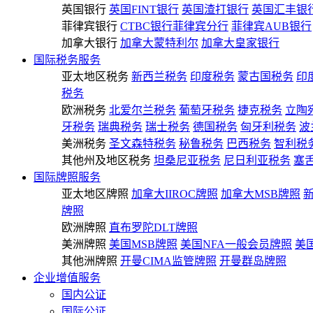
英国银行
英国FINT银行
英国渣打银行
英国汇丰银
菲律宾银行
CTBC银行菲律宾分行
菲律宾AUB银行
加拿大银行
加拿大蒙特利尔
加拿大皇家银行
国际税务服务
亚太地区税务
新西兰税务
印度税务
蒙古国税务
印
税务
欧洲税务
北爱尔兰税务
葡萄牙税务
捷克税务
立陶
牙税务
瑞典税务
瑞士税务
德国税务
匈牙利税务
波
美洲税务
圣文森特税务
秘鲁税务
巴西税务
智利税
其他州及地区税务
坦桑尼亚税务
尼日利亚税务
塞
国际牌照服务
亚太地区牌照
加拿大IIROC牌照
加拿大MSB牌照
牌照
欧洲牌照
直布罗陀DLT牌照
美洲牌照
美国MSB牌照
美国NFA一般会员牌照
美
其他洲牌照
开曼CIMA监管牌照
开曼群岛牌照
企业增值服务
国内公证
国际公证