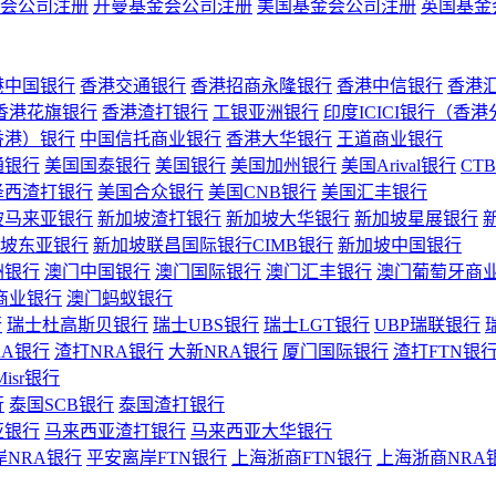
会公司注册
开曼基金会公司注册
美国基金会公司注册
英国基金
港中国银行
香港交通银行
香港招商永隆银行
香港中信银行
香港
香港花旗银行
香港渣打银行
工银亚洲银行
印度ICICI银行（香
香港）银行
中国信托商业银行
香港大华银行
王道商业银行
通银行
美国国泰银行
美国银行
美国加州银行
美国Arival银行
CT
泽西渣打银行
美国合众银行
美国CNB银行
美国汇丰银行
坡马来亚银行
新加坡渣打银行
新加坡大华银行
新加坡星展银行
坡东亚银行
新加坡联昌国际银行CIMB银行
新加坡中国银行
洲银行
澳门中国银行
澳门国际银行
澳门汇丰银行
澳门葡萄牙商
商业银行
澳门蚂蚁银行
行
瑞士杜高斯贝银行
瑞士UBS银行
瑞士LGT银行
UBP瑞联银行
RA银行
渣打NRA银行
大新NRA银行
厦门国际银行
渣打FTN银
Misr银行
行
泰国SCB银行
泰国渣打银行
亚银行
马来西亚渣打银行
马来西亚大华银行
岸NRA银行
平安离岸FTN银行
上海浙商FTN银行
上海浙商NRA