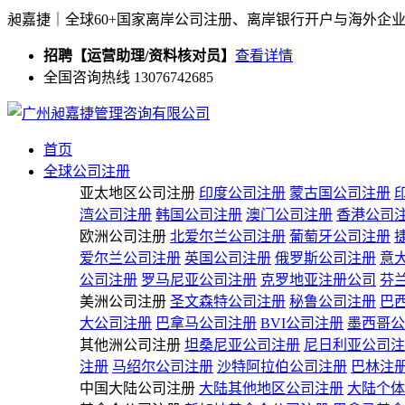
昶嘉捷｜全球60+国家离岸公司注册、离岸银行开户与海外企
招聘【运营助理/资料核对员】
查看详情
全国咨询热线 13076742685
首页
全球公司注册
亚太地区公司注册
印度公司注册
蒙古国公司注册
湾公司注册
韩国公司注册
澳门公司注册
香港公司
欧洲公司注册
北爱尔兰公司注册
葡萄牙公司注册
爱尔兰公司注册
英国公司注册
俄罗斯公司注册
意
公司注册
罗马尼亚公司注册
克罗地亚注册公司
芬
美洲公司注册
圣文森特公司注册
秘鲁公司注册
巴
大公司注册
巴拿马公司注册
BVI公司注册
墨西哥公
其他洲公司注册
坦桑尼亚公司注册
尼日利亚公司注
注册
马绍尔公司注册
沙特阿拉伯公司注册
巴林注
中国大陆公司注册
大陆其他地区公司注册
大陆个体