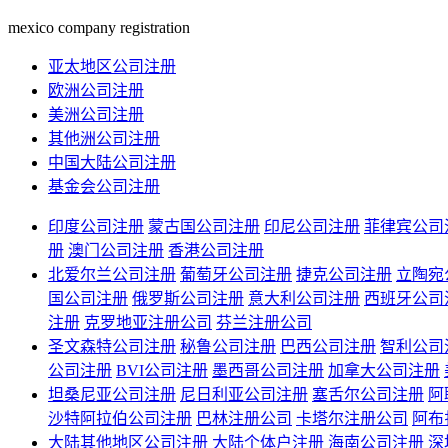
mexico company registration
亚太地区公司注册
欧洲公司注册
美洲公司注册
其他洲公司注册
中国大陆公司注册
基金会公司注册
印度公司注册
蒙古国公司注册
印尼公司注册
菲律宾公司
册
澳门公司注册
香港公司注册
北爱尔兰公司注册
葡萄牙公司注册
捷克公司注册
立陶宛
国公司注册
俄罗斯公司注册
意大利公司注册
西班牙公司
注册
克罗地亚注册公司
芬兰注册公司
圣文森特公司注册
秘鲁公司注册
巴西公司注册
智利公司
公司注册
BVI公司注册
墨西哥公司注册
加拿大公司注册
坦桑尼亚公司注册
尼日利亚公司注册
塞舌尔公司注册
阿
沙特阿拉伯公司注册
巴林注册公司
卡塔尔注册公司
阿布
大陆其他地区公司注册
大陆个体户注册
海南公司注册
深