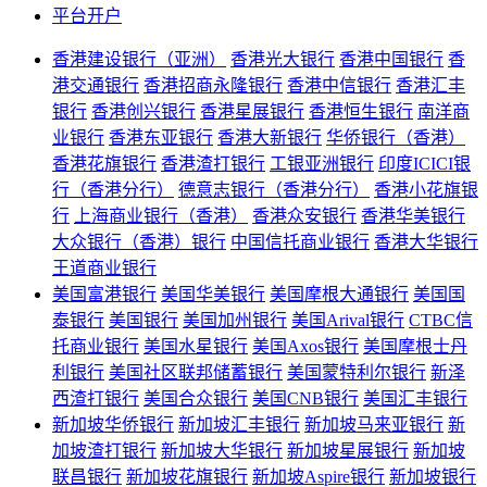
平台开户
香港建设银行（亚洲）
香港光大银行
香港中国银行
香
港交通银行
香港招商永隆银行
香港中信银行
香港汇丰
银行
香港创兴银行
香港星展银行
香港恒生银行
南洋商
业银行
香港东亚银行
香港大新银行
华侨银行（香港）
香港花旗银行
香港渣打银行
工银亚洲银行
印度ICICI银
行（香港分行）
德意志银行（香港分行）
香港小花旗银
行
上海商业银行（香港）
香港众安银行
香港华美银行
大众银行（香港）银行
中国信托商业银行
香港大华银行
王道商业银行
美国富港银行
美国华美银行
美国摩根大通银行
美国国
泰银行
美国银行
美国加州银行
美国Arival银行
CTBC信
托商业银行
美国水星银行
美国Axos银行
美国摩根士丹
利银行
美国社区联邦储蓄银行
美国蒙特利尔银行
新泽
西渣打银行
美国合众银行
美国CNB银行
美国汇丰银行
新加坡华侨银行
新加坡汇丰银行
新加坡马来亚银行
新
加坡渣打银行
新加坡大华银行
新加坡星展银行
新加坡
联昌银行
新加坡花旗银行
新加坡Aspire银行
新加坡银行