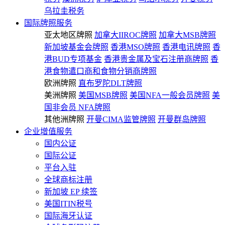
乌拉圭税务
国际牌照服务
亚太地区牌照
加拿大IIROC牌照
加拿大MSB牌照
新加坡基金会牌照
香港MSO牌照
香港电讯牌照
香
港BUD专项基金
香港贵金属及宝石注册商牌照
香
港食物遣口商和食物分销商牌照
欧洲牌照
直布罗陀DLT牌照
美洲牌照
美国MSB牌照
美国NFA一般会员牌照
美
国非会员 NFA牌照
其他洲牌照
开曼CIMA监管牌照
开曼群岛牌照
企业增值服务
国内公证
国际公证
平台入驻
全球商标注册
新加坡 EP 续签
美国ITIN税号
国际海牙认证