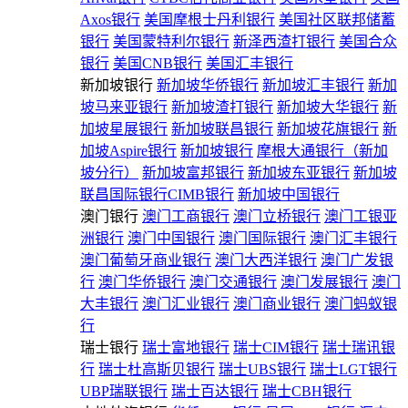
Axos银行
美国摩根士丹利银行
美国社区联邦储蓄
银行
美国蒙特利尔银行
新泽西渣打银行
美国合众
银行
美国CNB银行
美国汇丰银行
新加坡银行
新加坡华侨银行
新加坡汇丰银行
新加
坡马来亚银行
新加坡渣打银行
新加坡大华银行
新
加坡星展银行
新加坡联昌银行
新加坡花旗银行
新
加坡Aspire银行
新加坡银行
摩根大通银行（新加
坡分行）
新加坡富邦银行
新加坡东亚银行
新加坡
联昌国际银行CIMB银行
新加坡中国银行
澳门银行
澳门工商银行
澳门立桥银行
澳门工银亚
洲银行
澳门中国银行
澳门国际银行
澳门汇丰银行
澳门葡萄牙商业银行
澳门大西洋银行
澳门广发银
行
澳门华侨银行
澳门交通银行
澳门发展银行
澳门
大丰银行
澳门汇业银行
澳门商业银行
澳门蚂蚁银
行
瑞士银行
瑞士富地银行
瑞士CIM银行
瑞士瑞讯银
行
瑞士杜高斯贝银行
瑞士UBS银行
瑞士LGT银行
UBP瑞联银行
瑞士百达银行
瑞士CBH银行