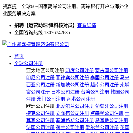
昶嘉捷｜全球60+国家离岸公司注册、离岸银行开户与海外企
业服务解决方案
招聘【运营助理/资料核对员】
查看详情
全国咨询热线 13076742685
首页
全球公司注册
亚太地区公司注册
印度公司注册
蒙古国公司注册
印尼公司注册
菲律宾公司注册
泰国公司注册
马来
西亚公司注册
新加坡公司注册
越南公司注册
柬埔
寨公司注册
日本公司注册
台湾公司注册
韩国公司
注册
澳门公司注册
香港公司注册
欧洲公司注册
北爱尔兰公司注册
葡萄牙公司注册
捷克公司注册
立陶宛公司注册
卢森堡公司注册
土
耳其公司注册
塞浦路斯公司注册
马耳他公司注册
法国公司注册
荷兰公司注册
爱尔兰公司注册
英国