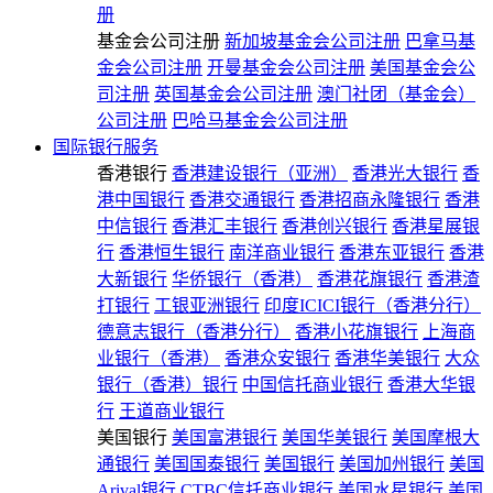
册
基金会公司注册
新加坡基金会公司注册
巴拿马基
金会公司注册
开曼基金会公司注册
美国基金会公
司注册
英国基金会公司注册
澳门社团（基金会）
公司注册
巴哈马基金会公司注册
国际银行服务
香港银行
香港建设银行（亚洲）
香港光大银行
香
港中国银行
香港交通银行
香港招商永隆银行
香港
中信银行
香港汇丰银行
香港创兴银行
香港星展银
行
香港恒生银行
南洋商业银行
香港东亚银行
香港
大新银行
华侨银行（香港）
香港花旗银行
香港渣
打银行
工银亚洲银行
印度ICICI银行（香港分行）
德意志银行（香港分行）
香港小花旗银行
上海商
业银行（香港）
香港众安银行
香港华美银行
大众
银行（香港）银行
中国信托商业银行
香港大华银
行
王道商业银行
美国银行
美国富港银行
美国华美银行
美国摩根大
通银行
美国国泰银行
美国银行
美国加州银行
美国
Arival银行
CTBC信托商业银行
美国水星银行
美国