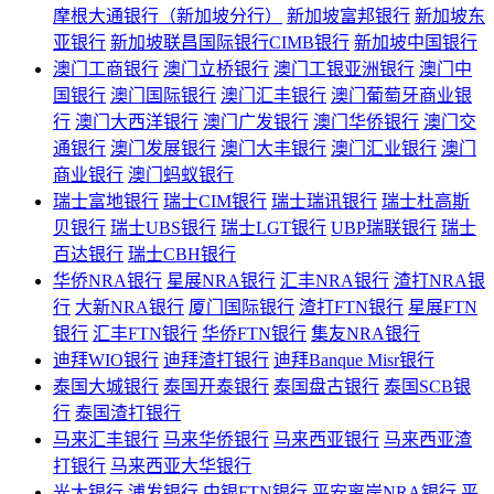
摩根大通银行（新加坡分行）
新加坡富邦银行
新加坡东
亚银行
新加坡联昌国际银行CIMB银行
新加坡中国银行
澳门工商银行
澳门立桥银行
澳门工银亚洲银行
澳门中
国银行
澳门国际银行
澳门汇丰银行
澳门葡萄牙商业银
行
澳门大西洋银行
澳门广发银行
澳门华侨银行
澳门交
通银行
澳门发展银行
澳门大丰银行
澳门汇业银行
澳门
商业银行
澳门蚂蚁银行
瑞士富地银行
瑞士CIM银行
瑞士瑞讯银行
瑞士杜高斯
贝银行
瑞士UBS银行
瑞士LGT银行
UBP瑞联银行
瑞士
百达银行
瑞士CBH银行
华侨NRA银行
星展NRA银行
汇丰NRA银行
渣打NRA银
行
大新NRA银行
厦门国际银行
渣打FTN银行
星展FTN
银行
汇丰FTN银行
华侨FTN银行
集友NRA银行
迪拜WIO银行
迪拜渣打银行
迪拜Banque Misr银行
泰国大城银行
泰国开泰银行
泰国盘古银行
泰国SCB银
行
泰国渣打银行
马来汇丰银行
马来华侨银行
马来西亚银行
马来西亚渣
打银行
马来西亚大华银行
光大银行
浦发银行
中银FTN银行
平安离岸NRA银行
平