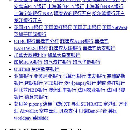
安离岸FTN银行
上海浙商FTN银行
上海浙商NRA银行
上海宁波银行 NRA
晖春农商银行开户
哈尔滨银行开户
龙江银行开户
英国FINT银行
英国渣打银行
英国汇丰银行
英国NatWest
芝加哥国际银行
CTBC银行菲律宾分行
菲律宾AUB银行
菲律宾
EASTWEST银行
菲律宾友联银行
菲律宾信安银行
加拿大蒙特利尔
加拿大皇家银行
印尼BCA银行
印尼渣打银行
印尼华侨银行
OuiTrust
星熠数字银行
亚洲银行
亚美尼亚银行
马耳他银行
集友银行
塞浦路斯
银行
智朗银行
VTB银行
泛付panpay银行
越南渣打银行
阿联酋NBD银行
澳洲汇丰银行
法国农业银行
法国巴黎
银行
德意志银行
艾贝盈
pipong
连连
飞想
XT
寻汇SUNRATE
富港汇
万里
汇
Airwallex 空中云汇
贝森支付
贝诺Bano平台
英国
worldpay
英国tide