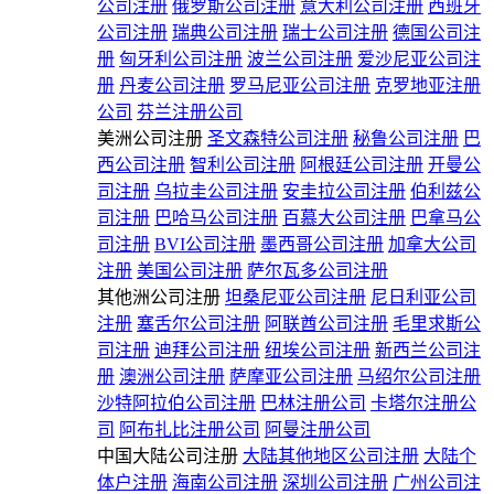
公司注册
俄罗斯公司注册
意大利公司注册
西班牙
公司注册
瑞典公司注册
瑞士公司注册
德国公司注
册
匈牙利公司注册
波兰公司注册
爱沙尼亚公司注
册
丹麦公司注册
罗马尼亚公司注册
克罗地亚注册
公司
芬兰注册公司
美洲公司注册
圣文森特公司注册
秘鲁公司注册
巴
西公司注册
智利公司注册
阿根廷公司注册
开曼公
司注册
乌拉圭公司注册
安圭拉公司注册
伯利兹公
司注册
巴哈马公司注册
百慕大公司注册
巴拿马公
司注册
BVI公司注册
墨西哥公司注册
加拿大公司
注册
美国公司注册
萨尔瓦多公司注册
其他洲公司注册
坦桑尼亚公司注册
尼日利亚公司
注册
塞舌尔公司注册
阿联酋公司注册
毛里求斯公
司注册
迪拜公司注册
纽埃公司注册
新西兰公司注
册
澳洲公司注册
萨摩亚公司注册
马绍尔公司注册
沙特阿拉伯公司注册
巴林注册公司
卡塔尔注册公
司
阿布扎比注册公司
阿曼注册公司
中国大陆公司注册
大陆其他地区公司注册
大陆个
体户注册
海南公司注册
深圳公司注册
广州公司注