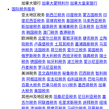
加拿大银行
加拿大蒙特利尔
加拿大皇家银行
国际税务服务
亚太地区税务
新西兰税务
印度税务
蒙古国税务
印
度尼西亚税务
菲律宾税务
泰国税务
马来西亚税务
新加坡税务
越南税务
柬埔寨税务
日本税务
台湾税
务
韩国税务
澳门税务
香港税务
欧洲税务
北爱尔兰税务
葡萄牙税务
捷克税务
立陶
宛税务
卢森堡税务
土耳其税务
塞浦路斯税务
马耳
他税务
法国税务
荷兰税务
爱尔兰税务
英国税务
俄罗斯税务
意大利税务
西班牙税务
瑞典税务
瑞士
税务
德国税务
匈牙利税务
波兰税务
爱沙尼亚税务
丹麦税务
罗马尼亚税务
美洲税务
圣文森特税务
秘鲁税务
巴西税务
智利税
务
阿根廷税务
安圭拉税务
伯利兹税务
巴哈马税务
百慕大税务
巴拿马税务
BVI税务
墨西哥税务
加拿
大税务
美国税务
其他州及地区税务
坦桑尼亚税务
尼日利亚税务
塞
舌尔税务
阿联酋税务
毛里求斯税务
迪拜税务
纽埃
税务
澳洲税务
萨摩亚税务
马绍尔税务
开曼税务