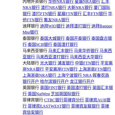
内地外资银行
华侨NRA银行
星展NRA银行
汇丰
NRA银行
渣打NRA银行
大新NRA银行
厦门国际
银行
渣打FTN银行
星展FTN银行
汇丰FTN银行
华
侨FTN银行
集友NRA银行
迪拜银行
迪拜WIO银行
迪拜渣打银行
迪拜Banque
Misr银行
泰国银行
泰国大城银行
泰国开泰银行
泰国盘古银
行
泰国SCB银行
泰国渣打银行
马来西亚银行
马来汇丰银行
马来华侨银行
马来西
亚银行
马来西亚渣打银行
马来西亚大华银行
大陆银行
光大银行
浦发银行
中银FTN银行
平安离
岸NRA银行
平安离岸FTN银行
上海浙商FTN银行
上海浙商NRA银行
上海宁波银行 NRA
晖春农商
银行开户
哈尔滨银行开户
龙江银行开户
英国银行
英国FINT银行
英国渣打银行
英国汇丰银
行
英国NatWest
芝加哥国际银行
菲律宾银行
CTBC银行菲律宾分行
菲律宾AUB银
行
菲律宾EASTWEST银行
菲律宾友联银行
菲律
宾信安银行