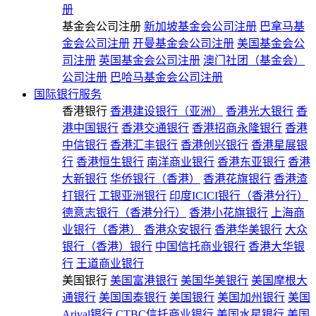
册
基金会公司注册
新加坡基金会公司注册
巴拿马基
金会公司注册
开曼基金会公司注册
美国基金会公
司注册
英国基金会公司注册
澳门社团（基金会）
公司注册
巴哈马基金会公司注册
国际银行服务
香港银行
香港建设银行（亚洲）
香港光大银行
香
港中国银行
香港交通银行
香港招商永隆银行
香港
中信银行
香港汇丰银行
香港创兴银行
香港星展银
行
香港恒生银行
南洋商业银行
香港东亚银行
香港
大新银行
华侨银行（香港）
香港花旗银行
香港渣
打银行
工银亚洲银行
印度ICICI银行（香港分行）
德意志银行（香港分行）
香港小花旗银行
上海商
业银行（香港）
香港众安银行
香港华美银行
大众
银行（香港）银行
中国信托商业银行
香港大华银
行
王道商业银行
美国银行
美国富港银行
美国华美银行
美国摩根大
通银行
美国国泰银行
美国银行
美国加州银行
美国
Arival银行
CTBC信托商业银行
美国水星银行
美国