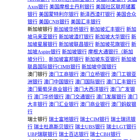
Axos银行
美国摩根士丹利银行
美国社区联邦储蓄
银行
美国蒙特利尔银行
新泽西渣打银行
美国合众
银行
美国CNB银行
美国汇丰银行
新加坡银行
新加坡华侨银行
新加坡汇丰银行
新加
坡马来亚银行
新加坡渣打银行
新加坡大华银行
新
加坡星展银行
新加坡联昌银行
新加坡花旗银行
新
加坡Aspire银行
新加坡银行
摩根大通银行（新加
坡分行）
新加坡富邦银行
新加坡东亚银行
新加坡
联昌国际银行CIMB银行
新加坡中国银行
澳门银行
澳门工商银行
澳门立桥银行
澳门工银亚
洲银行
澳门中国银行
澳门国际银行
澳门汇丰银行
澳门葡萄牙商业银行
澳门大西洋银行
澳门广发银
行
澳门华侨银行
澳门交通银行
澳门发展银行
澳门
大丰银行
澳门汇业银行
澳门商业银行
澳门蚂蚁银
行
瑞士银行
瑞士富地银行
瑞士CIM银行
瑞士瑞讯银
行
瑞士杜高斯贝银行
瑞士UBS银行
瑞士LGT银行
UBP瑞联银行
瑞士百达银行
瑞士CBH银行