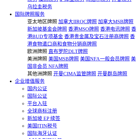
乌拉圭税务
国际牌照服务
亚太地区牌照
加拿大IIROC牌照
加拿大MSB牌照
新加坡基金会牌照
香港MSO牌照
香港电讯牌照
香
港BUD专项基金
香港贵金属及宝石注册商牌照
香
港食物遣口商和食物分销商牌照
欧洲牌照
直布罗陀DLT牌照
美洲牌照
美国MSB牌照
美国NFA一般会员牌照
美
国非会员 NFA牌照
其他洲牌照
开曼CIMA监管牌照
开曼群岛牌照
企业增值服务
国内公证
国际公证
平台入驻
全球商标注册
新加坡 EP 续签
美国ITIN税号
国际海牙认证