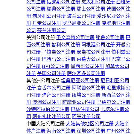
公司注册
俄罗斯公司注册
意大利公司注册
西班牙
公司注册
瑞典公司注册
瑞士公司注册
德国公司注
册
匈牙利公司注册
波兰公司注册
爱沙尼亚公司注
册
丹麦公司注册
罗马尼亚公司注册
克罗地亚注册
公司
芬兰注册公司
美洲公司注册
圣文森特公司注册
秘鲁公司注册
巴
西公司注册
智利公司注册
阿根廷公司注册
开曼公
司注册
乌拉圭公司注册
安圭拉公司注册
伯利兹公
司注册
巴哈马公司注册
百慕大公司注册
巴拿马公
司注册
BVI公司注册
墨西哥公司注册
加拿大公司
注册
美国公司注册
萨尔瓦多公司注册
其他洲公司注册
坦桑尼亚公司注册
尼日利亚公司
注册
塞舌尔公司注册
阿联酋公司注册
毛里求斯公
司注册
迪拜公司注册
纽埃公司注册
新西兰公司注
册
澳洲公司注册
萨摩亚公司注册
马绍尔公司注册
沙特阿拉伯公司注册
巴林注册公司
卡塔尔注册公
司
阿布扎比注册公司
阿曼注册公司
中国大陆公司注册
大陆其他地区公司注册
大陆个
体户注册
海南公司注册
深圳公司注册
广州公司注