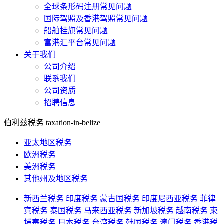
全球条形码注册常见问题
国际驾照及香港驾照常见问题
船舶挂旗常见问题
富港汇平台常见问题
关于我们
公司介绍
联系我们
公司资质
招聘信息
伯利兹税务
taxation-in-belize
亚太地区税务
欧洲税务
美洲税务
其他州及地区税务
新西兰税务
印度税务
蒙古国税务
印度尼西亚税务
菲律
宾税务
泰国税务
马来西亚税务
新加坡税务
越南税务
柬
埔寨税务
日本税务
台湾税务
韩国税务
澳门税务
香港税