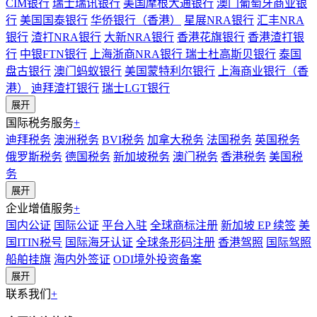
CIM银行
瑞士瑞讯银行
美国摩根大通银行
澳门葡萄牙商业银
行
美国国泰银行
华侨银行（香港）
星展NRA银行
汇丰NRA
银行
渣打NRA银行
大新NRA银行
香港花旗银行
香港渣打银
行
中银FTN银行
上海浙商NRA银行
瑞士杜高斯贝银行
泰国
盘古银行
澳门蚂蚁银行
美国蒙特利尔银行
上海商业银行（香
港）
迪拜渣打银行
瑞士LGT银行
展开
国际税务服务
+
迪拜税务
澳洲税务
BVI税务
加拿大税务
法国税务
英国税务
俄罗斯税务
德国税务
新加坡税务
澳门税务
香港税务
美国税
务
展开
企业增值服务
+
国内公证
国际公证
平台入驻
全球商标注册
新加坡 EP 续签
美
国ITIN税号
国际海牙认证
全球条形码注册
香港驾照
国际驾照
船舶挂旗
海内外签证
ODI境外投资备案
展开
联系我们
+