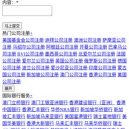
内容：
*
热门公司注册
+
美国基金会公司注册
迪拜公司注册
澳洲公司注册
萨摩亚公司
注册
马绍尔公司注册
阿根廷公司注册
开曼公司注册
巴拿马公
司注册
BVI公司注册
墨西哥公司注册
北爱尔兰公司注册
法国
公司注册
爱尔兰公司注册
英国公司注册
俄罗斯公司注册
德国
公司注册
波兰公司注册
爱沙尼亚公司注册
印度公司注册
蒙古
国公司注册
新加坡公司注册
澳门公司注册
香港公司注册
美国
公司注册
展开
国际银行服务
+
澳门立桥银行
澳门工银亚洲银行
香港建设银行（亚洲）
香港
中国银行
香港汇丰银行
华侨NRA银行
新加坡华侨银行
新加
坡汇丰银行
新加坡马来亚银行
美国富港银行
瑞士富地银行
美
国华美银行
香港大新银行
马来汇丰银行
马来华侨银行
瑞士