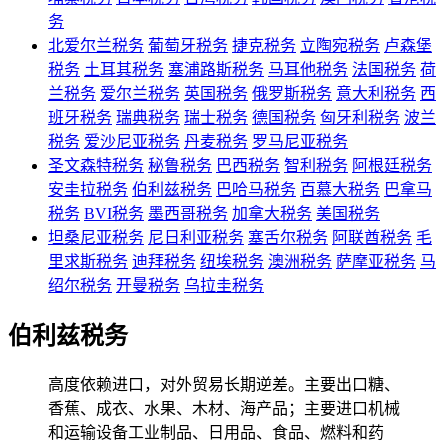
务
北爱尔兰税务
葡萄牙税务
捷克税务
立陶宛税务
卢森堡
税务
土耳其税务
塞浦路斯税务
马耳他税务
法国税务
荷
兰税务
爱尔兰税务
英国税务
俄罗斯税务
意大利税务
西
班牙税务
瑞典税务
瑞士税务
德国税务
匈牙利税务
波兰
税务
爱沙尼亚税务
丹麦税务
罗马尼亚税务
圣文森特税务
秘鲁税务
巴西税务
智利税务
阿根廷税务
安圭拉税务
伯利兹税务
巴哈马税务
百慕大税务
巴拿马
税务
BVI税务
墨西哥税务
加拿大税务
美国税务
坦桑尼亚税务
尼日利亚税务
塞舌尔税务
阿联酋税务
毛
里求斯税务
迪拜税务
纽埃税务
澳洲税务
萨摩亚税务
马
绍尔税务
开曼税务
乌拉圭税务
伯利兹税务
高度依赖进口，对外贸易长期逆差。主要出口糖、
香蕉、成衣、水果、木材、海产品；主要进口机械
和运输设备工业制品、日用品、食品、燃料和药