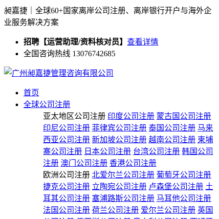
昶嘉捷｜全球60+国家离岸公司注册、离岸银行开户与海外企
业服务解决方案
招聘【运营助理/资料核对员】
查看详情
全国咨询热线 13076742685
首页
全球公司注册
亚太地区公司注册
印度公司注册
蒙古国公司注册
印尼公司注册
菲律宾公司注册
泰国公司注册
马来
西亚公司注册
新加坡公司注册
越南公司注册
柬埔
寨公司注册
日本公司注册
台湾公司注册
韩国公司
注册
澳门公司注册
香港公司注册
欧洲公司注册
北爱尔兰公司注册
葡萄牙公司注册
捷克公司注册
立陶宛公司注册
卢森堡公司注册
土
耳其公司注册
塞浦路斯公司注册
马耳他公司注册
法国公司注册
荷兰公司注册
爱尔兰公司注册
英国