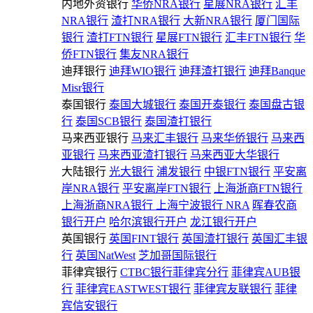
内地外资银行
华侨NRA银行
星展NRA银行
汇丰
NRA银行
渣打NRA银行
大新NRA银行
厦门国际
银行
渣打FTN银行
星展FTN银行
汇丰FTN银行
华
侨FTN银行
集友NRA银行
迪拜银行
迪拜WIO银行
迪拜渣打银行
迪拜Banque
Misr银行
泰国银行
泰国大城银行
泰国开泰银行
泰国盘古银
行
泰国SCB银行
泰国渣打银行
马来西亚银行
马来汇丰银行
马来华侨银行
马来西
亚银行
马来西亚渣打银行
马来西亚大华银行
大陆银行
光大银行
浦发银行
中银FTN银行
平安离
岸NRA银行
平安离岸FTN银行
上海浙商FTN银行
上海浙商NRA银行
上海宁波银行 NRA
晖春农商
银行开户
哈尔滨银行开户
龙江银行开户
英国银行
英国FINT银行
英国渣打银行
英国汇丰银
行
英国NatWest
芝加哥国际银行
菲律宾银行
CTBC银行菲律宾分行
菲律宾AUB银
行
菲律宾EASTWEST银行
菲律宾友联银行
菲律
宾信安银行