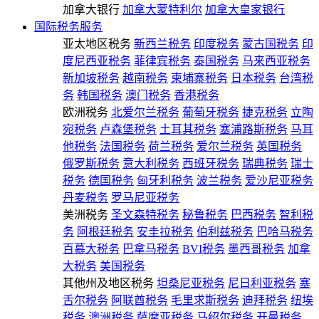
加拿大银行
加拿大蒙特利尔
加拿大皇家银行
国际税务服务
亚太地区税务
新西兰税务
印度税务
蒙古国税务
印
度尼西亚税务
菲律宾税务
泰国税务
马来西亚税务
新加坡税务
越南税务
柬埔寨税务
日本税务
台湾税
务
韩国税务
澳门税务
香港税务
欧洲税务
北爱尔兰税务
葡萄牙税务
捷克税务
立陶
宛税务
卢森堡税务
土耳其税务
塞浦路斯税务
马耳
他税务
法国税务
荷兰税务
爱尔兰税务
英国税务
俄罗斯税务
意大利税务
西班牙税务
瑞典税务
瑞士
税务
德国税务
匈牙利税务
波兰税务
爱沙尼亚税务
丹麦税务
罗马尼亚税务
美洲税务
圣文森特税务
秘鲁税务
巴西税务
智利税
务
阿根廷税务
安圭拉税务
伯利兹税务
巴哈马税务
百慕大税务
巴拿马税务
BVI税务
墨西哥税务
加拿
大税务
美国税务
其他州及地区税务
坦桑尼亚税务
尼日利亚税务
塞
舌尔税务
阿联酋税务
毛里求斯税务
迪拜税务
纽埃
税务
澳洲税务
萨摩亚税务
马绍尔税务
开曼税务