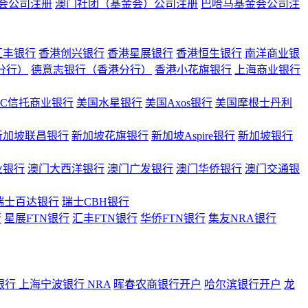
会公司注册
澳门社团（基金会）公司注册
巴哈马基金会公司注
汇丰银行
香港创兴银行
香港星展银行
香港恒生银行
南洋商业银
港分行）
德意志银行（香港分行）
香港小花旗银行
上海商业银行
BC信托商业银行
美国水星银行
美国Axos银行
美国摩根士丹利
新加坡联昌银行
新加坡花旗银行
新加坡Aspire银行
新加坡银行
业银行
澳门大西洋银行
澳门广发银行
澳门华侨银行
澳门交通银
瑞士百达银行
瑞士CBH银行
行
星展FTN银行
汇丰FTN银行
华侨FTN银行
集友NRA银行
银行
上海宁波银行 NRA
晖春农商银行开户
哈尔滨银行开户
龙