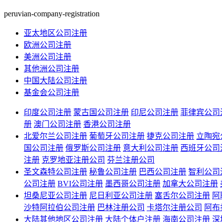
peruvian-company-registration
亚太地区公司注册
欧洲公司注册
美洲公司注册
其他洲公司注册
中国大陆公司注册
基金会公司注册
印度公司注册
蒙古国公司注册
印尼公司注册
菲律宾公司
册
澳门公司注册
香港公司注册
北爱尔兰公司注册
葡萄牙公司注册
捷克公司注册
立陶宛
国公司注册
俄罗斯公司注册
意大利公司注册
西班牙公司
注册
克罗地亚注册公司
芬兰注册公司
圣文森特公司注册
秘鲁公司注册
巴西公司注册
智利公司
公司注册
BVI公司注册
墨西哥公司注册
加拿大公司注册
坦桑尼亚公司注册
尼日利亚公司注册
塞舌尔公司注册
阿
沙特阿拉伯公司注册
巴林注册公司
卡塔尔注册公司
阿布
大陆其他地区公司注册
大陆个体户注册
海南公司注册
深