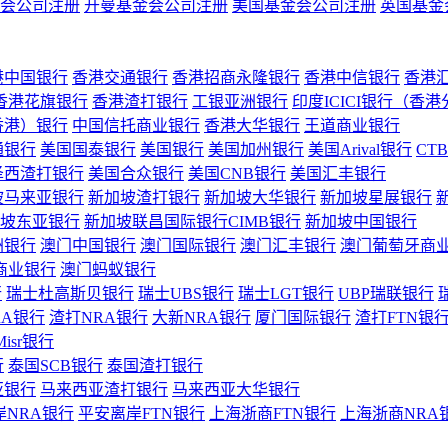
会公司注册
开曼基金会公司注册
美国基金会公司注册
英国基金
港中国银行
香港交通银行
香港招商永隆银行
香港中信银行
香港
香港花旗银行
香港渣打银行
工银亚洲银行
印度ICICI银行（香
香港）银行
中国信托商业银行
香港大华银行
王道商业银行
通银行
美国国泰银行
美国银行
美国加州银行
美国Arival银行
CT
泽西渣打银行
美国合众银行
美国CNB银行
美国汇丰银行
坡马来亚银行
新加坡渣打银行
新加坡大华银行
新加坡星展银行
坡东亚银行
新加坡联昌国际银行CIMB银行
新加坡中国银行
洲银行
澳门中国银行
澳门国际银行
澳门汇丰银行
澳门葡萄牙商
商业银行
澳门蚂蚁银行
行
瑞士杜高斯贝银行
瑞士UBS银行
瑞士LGT银行
UBP瑞联银行
RA银行
渣打NRA银行
大新NRA银行
厦门国际银行
渣打FTN银
Misr银行
行
泰国SCB银行
泰国渣打银行
亚银行
马来西亚渣打银行
马来西亚大华银行
岸NRA银行
平安离岸FTN银行
上海浙商FTN银行
上海浙商NRA