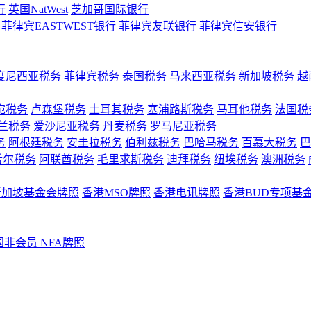
行
英国NatWest
芝加哥国际银行
菲律宾EASTWEST银行
菲律宾友联银行
菲律宾信安银行
度尼西亚税务
菲律宾税务
泰国税务
马来西亚税务
新加坡税务
越
宛税务
卢森堡税务
土耳其税务
塞浦路斯税务
马耳他税务
法国税
兰税务
爱沙尼亚税务
丹麦税务
罗马尼亚税务
务
阿根廷税务
安圭拉税务
伯利兹税务
巴哈马税务
百慕大税务
巴
舌尔税务
阿联酋税务
毛里求斯税务
迪拜税务
纽埃税务
澳洲税务
新加坡基金会牌照
香港MSO牌照
香港电讯牌照
香港BUD专项基
国非会员 NFA牌照