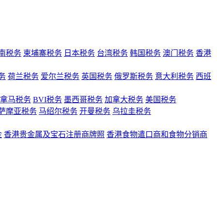
南税务
柬埔寨税务
日本税务
台湾税务
韩国税务
澳门税务
香港
务
荷兰税务
爱尔兰税务
英国税务
俄罗斯税务
意大利税务
西班
拿马税务
BVI税务
墨西哥税务
加拿大税务
美国税务
萨摩亚税务
马绍尔税务
开曼税务
乌拉圭税务
金
香港贵金属及宝石注册商牌照
香港食物遣口商和食物分销商