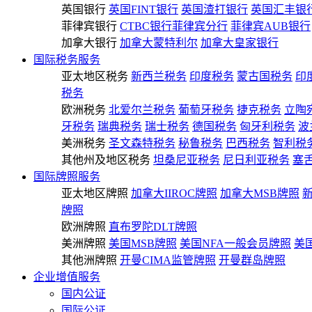
英国银行
英国FINT银行
英国渣打银行
英国汇丰银
菲律宾银行
CTBC银行菲律宾分行
菲律宾AUB银行
加拿大银行
加拿大蒙特利尔
加拿大皇家银行
国际税务服务
亚太地区税务
新西兰税务
印度税务
蒙古国税务
印
税务
欧洲税务
北爱尔兰税务
葡萄牙税务
捷克税务
立陶
牙税务
瑞典税务
瑞士税务
德国税务
匈牙利税务
波
美洲税务
圣文森特税务
秘鲁税务
巴西税务
智利税
其他州及地区税务
坦桑尼亚税务
尼日利亚税务
塞
国际牌照服务
亚太地区牌照
加拿大IIROC牌照
加拿大MSB牌照
牌照
欧洲牌照
直布罗陀DLT牌照
美洲牌照
美国MSB牌照
美国NFA一般会员牌照
美
其他洲牌照
开曼CIMA监管牌照
开曼群岛牌照
企业增值服务
国内公证
国际公证