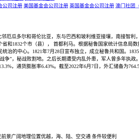
会公司注册
美国基金会公司注册
英国基金会公司注册
澳门社团
，北邻厄瓜多尔和哥伦比亚，东与巴西和玻利维亚接壤，南接智利
省和1832个市（县）， 首都利马。根据秘鲁国家统计信息局数据，2
统治的中心。1821年7月28日宣布独立，成立秘鲁共和国。183
平洋战争”，秘战败割地。之后长期遭受内乱外患，军人曾多年执政。
13.3%，通货膨胀率6.43%。截至2022年6月7日，外汇储备为
发前景广阔地理位置优越，海、陆、空交通 条件较便利