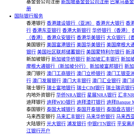
基金会公司注册
新加坡基金会公司注册
巴拿马基金
册
国际银行服务
香港银行
香港建设银行（亚洲）
香港光大银行
香
行
香港东亚银行
香港大新银行
华侨银行（香港）
（香港）
香港众安银行
香港华美银行
大众银行（
美国银行
美国富港银行
美国华美银行
美国摩根大
银行
美国社区联邦储蓄银行
美国蒙特利尔银行
新
新加坡银行
新加坡华侨银行
新加坡汇丰银行
新加
摩根大通银行（新加坡分行）
新加坡富邦银行
新加
澳门银行
澳门工商银行
澳门立桥银行
澳门工银亚
行
澳门发展银行
澳门大丰银行
澳门汇业银行
澳门
瑞士银行
瑞士富地银行
瑞士CIM银行
瑞士瑞讯银
内地外资银行
华侨NRA银行
星展NRA银行
汇丰N
迪拜银行
迪拜WIO银行
迪拜渣打银行
迪拜Banque 
泰国银行
泰国大城银行
泰国开泰银行
泰国盘古银
马来西亚银行
马来汇丰银行
马来华侨银行
马来西
大陆银行
光大银行
浦发银行
中银FTN银行
平安离
江银行开户