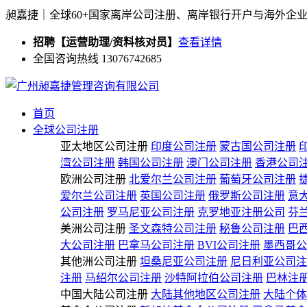
昶嘉捷｜全球60+国家离岸公司注册、离岸银行开户与海外企
招聘【运营助理/资料核对员】
查看详情
全国咨询热线 13076742685
首页
全球公司注册
亚太地区公司注册
印度公司注册
蒙古国公司注册
湾公司注册
韩国公司注册
澳门公司注册
香港公司
欧洲公司注册
北爱尔兰公司注册
葡萄牙公司注册
爱尔兰公司注册
英国公司注册
俄罗斯公司注册
意
公司注册
罗马尼亚公司注册
克罗地亚注册公司
芬
美洲公司注册
圣文森特公司注册
秘鲁公司注册
巴
大公司注册
巴拿马公司注册
BVI公司注册
墨西哥公
其他洲公司注册
坦桑尼亚公司注册
尼日利亚公司注
注册
马绍尔公司注册
沙特阿拉伯公司注册
巴林注
中国大陆公司注册
大陆其他地区公司注册
大陆个体