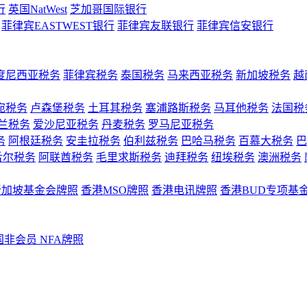
行
英国NatWest
芝加哥国际银行
菲律宾EASTWEST银行
菲律宾友联银行
菲律宾信安银行
度尼西亚税务
菲律宾税务
泰国税务
马来西亚税务
新加坡税务
越
宛税务
卢森堡税务
土耳其税务
塞浦路斯税务
马耳他税务
法国税
兰税务
爱沙尼亚税务
丹麦税务
罗马尼亚税务
务
阿根廷税务
安圭拉税务
伯利兹税务
巴哈马税务
百慕大税务
巴
舌尔税务
阿联酋税务
毛里求斯税务
迪拜税务
纽埃税务
澳洲税务
新加坡基金会牌照
香港MSO牌照
香港电讯牌照
香港BUD专项基
国非会员 NFA牌照