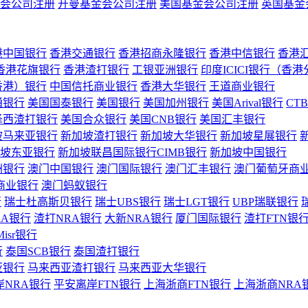
会公司注册
开曼基金会公司注册
美国基金会公司注册
英国基金
港中国银行
香港交通银行
香港招商永隆银行
香港中信银行
香港
香港花旗银行
香港渣打银行
工银亚洲银行
印度ICICI银行（香
香港）银行
中国信托商业银行
香港大华银行
王道商业银行
通银行
美国国泰银行
美国银行
美国加州银行
美国Arival银行
CT
泽西渣打银行
美国合众银行
美国CNB银行
美国汇丰银行
坡马来亚银行
新加坡渣打银行
新加坡大华银行
新加坡星展银行
坡东亚银行
新加坡联昌国际银行CIMB银行
新加坡中国银行
洲银行
澳门中国银行
澳门国际银行
澳门汇丰银行
澳门葡萄牙商
商业银行
澳门蚂蚁银行
行
瑞士杜高斯贝银行
瑞士UBS银行
瑞士LGT银行
UBP瑞联银行
RA银行
渣打NRA银行
大新NRA银行
厦门国际银行
渣打FTN银
Misr银行
行
泰国SCB银行
泰国渣打银行
亚银行
马来西亚渣打银行
马来西亚大华银行
岸NRA银行
平安离岸FTN银行
上海浙商FTN银行
上海浙商NRA