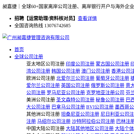
昶嘉捷｜全球60+国家离岸公司注册、离岸银行开户与海外企
招聘【运营助理/资料核对员】
查看详情
全国咨询热线 13076742685
首页
全球公司注册
亚太地区公司注册
印度公司注册
蒙古国公司注册
湾公司注册
韩国公司注册
澳门公司注册
香港公司
欧洲公司注册
北爱尔兰公司注册
葡萄牙公司注册
爱尔兰公司注册
英国公司注册
俄罗斯公司注册
意
公司注册
罗马尼亚公司注册
克罗地亚注册公司
芬
美洲公司注册
圣文森特公司注册
秘鲁公司注册
巴
大公司注册
巴拿马公司注册
BVI公司注册
墨西哥公
其他洲公司注册
坦桑尼亚公司注册
尼日利亚公司注
注册
马绍尔公司注册
沙特阿拉伯公司注册
巴林注
中国大陆公司注册
大陆其他地区公司注册
大陆个体