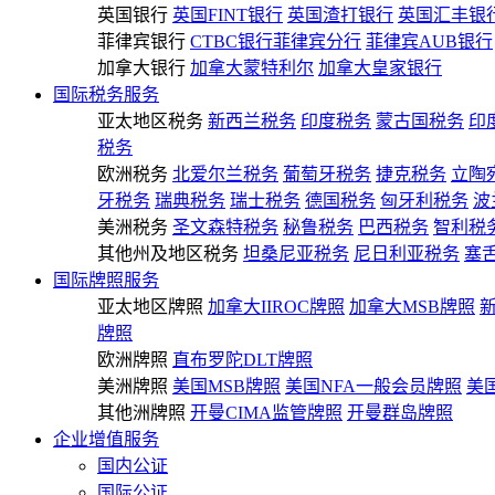
英国银行
英国FINT银行
英国渣打银行
英国汇丰银
菲律宾银行
CTBC银行菲律宾分行
菲律宾AUB银行
加拿大银行
加拿大蒙特利尔
加拿大皇家银行
国际税务服务
亚太地区税务
新西兰税务
印度税务
蒙古国税务
印
税务
欧洲税务
北爱尔兰税务
葡萄牙税务
捷克税务
立陶
牙税务
瑞典税务
瑞士税务
德国税务
匈牙利税务
波
美洲税务
圣文森特税务
秘鲁税务
巴西税务
智利税
其他州及地区税务
坦桑尼亚税务
尼日利亚税务
塞
国际牌照服务
亚太地区牌照
加拿大IIROC牌照
加拿大MSB牌照
牌照
欧洲牌照
直布罗陀DLT牌照
美洲牌照
美国MSB牌照
美国NFA一般会员牌照
美
其他洲牌照
开曼CIMA监管牌照
开曼群岛牌照
企业增值服务
国内公证
国际公证