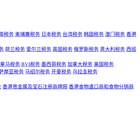
南税务
柬埔寨税务
日本税务
台湾税务
韩国税务
澳门税务
香港
务
荷兰税务
爱尔兰税务
英国税务
俄罗斯税务
意大利税务
西班
拿马税务
BVI税务
墨西哥税务
加拿大税务
美国税务
萨摩亚税务
马绍尔税务
开曼税务
乌拉圭税务
金
香港贵金属及宝石注册商牌照
香港食物遣口商和食物分销商