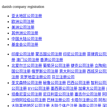
danish company registration
亚太地区公司注册
欧洲公司注册
美洲公司注册
其他洲公司注册
中国大陆公司注册
基金会公司注册
印度公司注册
蒙古国公司注册
印尼公司注册
菲律宾公司
册
澳门公司注册
香港公司注册
北爱尔兰公司注册
葡萄牙公司注册
捷克公司注册
立陶宛
国公司注册
俄罗斯公司注册
意大利公司注册
西班牙公司
注册
克罗地亚注册公司
芬兰注册公司
圣文森特公司注册
秘鲁公司注册
巴西公司注册
智利公司
公司注册
BVI公司注册
墨西哥公司注册
加拿大公司注册
坦桑尼亚公司注册
尼日利亚公司注册
塞舌尔公司注册
阿
沙特阿拉伯公司注册
巴林注册公司
卡塔尔注册公司
阿布
大陆其他地区公司注册
大陆个体户注册
海南公司注册
深