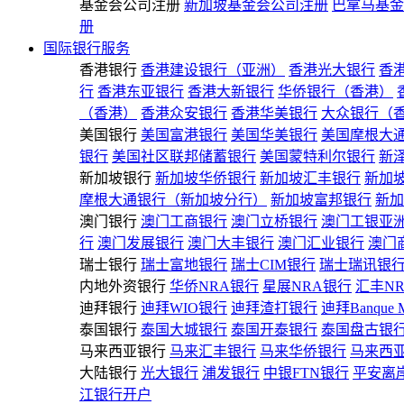
基金会公司注册
新加坡基金会公司注册
巴拿马基金
册
国际银行服务
香港银行
香港建设银行（亚洲）
香港光大银行
香
行
香港东亚银行
香港大新银行
华侨银行（香港）
（香港）
香港众安银行
香港华美银行
大众银行（
美国银行
美国富港银行
美国华美银行
美国摩根大
银行
美国社区联邦储蓄银行
美国蒙特利尔银行
新
新加坡银行
新加坡华侨银行
新加坡汇丰银行
新加
摩根大通银行（新加坡分行）
新加坡富邦银行
新加
澳门银行
澳门工商银行
澳门立桥银行
澳门工银亚
行
澳门发展银行
澳门大丰银行
澳门汇业银行
澳门
瑞士银行
瑞士富地银行
瑞士CIM银行
瑞士瑞讯银
内地外资银行
华侨NRA银行
星展NRA银行
汇丰N
迪拜银行
迪拜WIO银行
迪拜渣打银行
迪拜Banque 
泰国银行
泰国大城银行
泰国开泰银行
泰国盘古银
马来西亚银行
马来汇丰银行
马来华侨银行
马来西
大陆银行
光大银行
浦发银行
中银FTN银行
平安离
江银行开户