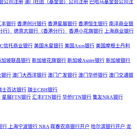
会公司注册
澳门社团（基金会）公司注册
巴哈马基金会公司注
汇丰银行
香港创兴银行
香港星展银行
香港恒生银行
南洋商业银
港分行）
德意志银行（香港分行）
香港小花旗银行
上海商业银行
BC信托商业银行
美国水星银行
美国Axos银行
美国摩根士丹利
新加坡联昌银行
新加坡花旗银行
新加坡Aspire银行
新加坡银行
业银行
澳门大西洋银行
澳门广发银行
澳门华侨银行
澳门交通银
瑞士百达银行
瑞士CBH银行
行
星展FTN银行
汇丰FTN银行
华侨FTN银行
集友NRA银行
银行
上海宁波银行 NRA
晖春农商银行开户
哈尔滨银行开户
龙