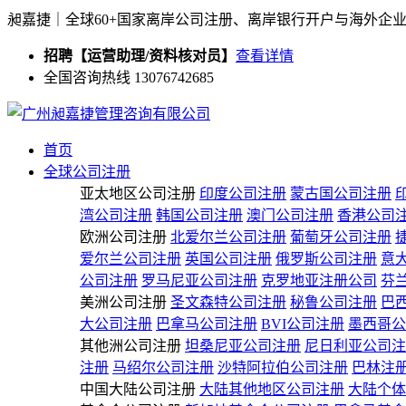
昶嘉捷｜全球60+国家离岸公司注册、离岸银行开户与海外企
招聘【运营助理/资料核对员】
查看详情
全国咨询热线 13076742685
首页
全球公司注册
亚太地区公司注册
印度公司注册
蒙古国公司注册
湾公司注册
韩国公司注册
澳门公司注册
香港公司
欧洲公司注册
北爱尔兰公司注册
葡萄牙公司注册
爱尔兰公司注册
英国公司注册
俄罗斯公司注册
意
公司注册
罗马尼亚公司注册
克罗地亚注册公司
芬
美洲公司注册
圣文森特公司注册
秘鲁公司注册
巴
大公司注册
巴拿马公司注册
BVI公司注册
墨西哥公
其他洲公司注册
坦桑尼亚公司注册
尼日利亚公司注
注册
马绍尔公司注册
沙特阿拉伯公司注册
巴林注
中国大陆公司注册
大陆其他地区公司注册
大陆个体