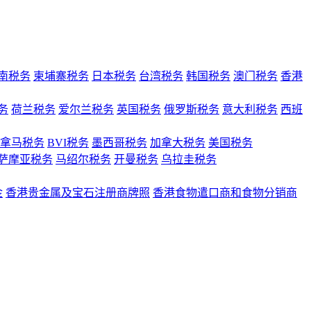
南税务
柬埔寨税务
日本税务
台湾税务
韩国税务
澳门税务
香港
务
荷兰税务
爱尔兰税务
英国税务
俄罗斯税务
意大利税务
西班
拿马税务
BVI税务
墨西哥税务
加拿大税务
美国税务
萨摩亚税务
马绍尔税务
开曼税务
乌拉圭税务
金
香港贵金属及宝石注册商牌照
香港食物遣口商和食物分销商