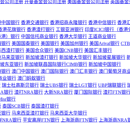
会公司注册
开曼基金会公司注册
美国基金会公司注册
英国基金
港中国银行
香港交通银行
香港招商永隆银行
香港中信银行
香港
香港花旗银行
香港渣打银行
工银亚洲银行
印度ICICI银行（香
香港）银行
中国信托商业银行
香港大华银行
王道商业银行
通银行
美国国泰银行
美国银行
美国加州银行
美国Arival银行
CT
泽西渣打银行
美国合众银行
美国CNB银行
美国汇丰银行
坡马来亚银行
新加坡渣打银行
新加坡大华银行
新加坡星展银行
坡东亚银行
新加坡联昌国际银行CIMB银行
新加坡中国银行
洲银行
澳门中国银行
澳门国际银行
澳门汇丰银行
澳门葡萄牙商
商业银行
澳门蚂蚁银行
行
瑞士杜高斯贝银行
瑞士UBS银行
瑞士LGT银行
UBP瑞联银行
RA银行
渣打NRA银行
大新NRA银行
厦门国际银行
渣打FTN银
Misr银行
行
泰国SCB银行
泰国渣打银行
亚银行
马来西亚渣打银行
马来西亚大华银行
岸NRA银行
平安离岸FTN银行
上海浙商FTN银行
上海浙商NRA