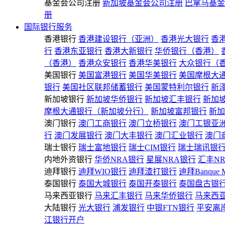
基金会公司注册
新加坡基金会公司注册
巴拿马基金
册
国际银行服务
香港银行
香港建设银行（亚洲）
香港光大银行
香
行
香港东亚银行
香港大新银行
华侨银行（香港）
（香港）
香港众安银行
香港华美银行
大众银行（
美国银行
美国富港银行
美国华美银行
美国摩根大
银行
美国社区联邦储蓄银行
美国蒙特利尔银行
新
新加坡银行
新加坡华侨银行
新加坡汇丰银行
新加
摩根大通银行（新加坡分行）
新加坡富邦银行
新加
澳门银行
澳门工商银行
澳门立桥银行
澳门工银亚
行
澳门发展银行
澳门大丰银行
澳门汇业银行
澳门
瑞士银行
瑞士富地银行
瑞士CIM银行
瑞士瑞讯银
内地外资银行
华侨NRA银行
星展NRA银行
汇丰N
迪拜银行
迪拜WIO银行
迪拜渣打银行
迪拜Banque 
泰国银行
泰国大城银行
泰国开泰银行
泰国盘古银
马来西亚银行
马来汇丰银行
马来华侨银行
马来西
大陆银行
光大银行
浦发银行
中银FTN银行
平安离
江银行开户