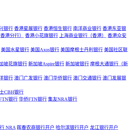
兴银行
香港星展银行
香港恒生银行
南洋商业银行
香港东亚银
（香港分行）
香港小花旗银行
上海商业银行（香港）
香港众安
美国水星银行
美国Axos银行
美国摩根士丹利银行
美国社区联
加坡花旗银行
新加坡Aspire银行
新加坡银行
摩根大通银行（新
洋银行
澳门广发银行
澳门华侨银行
澳门交通银行
澳门发展银
士CBH银行
FTN银行
华侨FTN银行
集友NRA银行
 NRA
晖春农商银行开户
哈尔滨银行开户
龙江银行开户