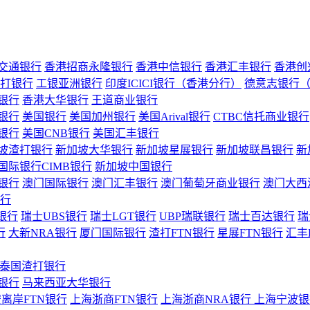
交通银行
香港招商永隆银行
香港中信银行
香港汇丰银行
香港创
打银行
工银亚洲银行
印度ICICI银行（香港分行）
德意志银行
银行
香港大华银行
王道商业银行
银行
美国银行
美国加州银行
美国Arival银行
CTBC信托商业银行
银行
美国CNB银行
美国汇丰银行
坡渣打银行
新加坡大华银行
新加坡星展银行
新加坡联昌银行
新
国际银行CIMB银行
新加坡中国银行
银行
澳门国际银行
澳门汇丰银行
澳门葡萄牙商业银行
澳门大西
行
银行
瑞士UBS银行
瑞士LGT银行
UBP瑞联银行
瑞士百达银行
瑞
行
大新NRA银行
厦门国际银行
渣打FTN银行
星展FTN银行
汇丰
泰国渣打银行
银行
马来西亚大华银行
离岸FTN银行
上海浙商FTN银行
上海浙商NRA银行
上海宁波银行