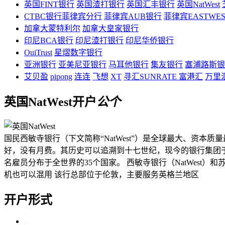
英国FINT银行
英国渣打银行
英国汇丰银行
英国NatWest
CTBC银行菲律宾分行
菲律宾AUB银行
菲律宾EASTWE
加拿大蒙特利尔
加拿大皇家银行
印尼BCA银行
印尼渣打银行
印尼华侨银行
OuiTrust
星熠数字银行
亚洲银行
亚美尼亚银行
马耳他银行
集友银行
塞浦路斯银
艾贝盈
pipong
连连
飞想
XT
寻汇SUNRATE
富港汇
万里
英国NatWest开户
公
个
国民西敏寺银行（下文简称“NatWest”）是全球最大、资
好，没有月费。其历史可以追溯到十七世纪，现今的银行集团于19
名雇员分布于全世界的35个国家。 西敏寺银行（NatWest）和苏格兰
机也可以混用 该行总部位于伦敦，主要服务英格兰地区
开户形式