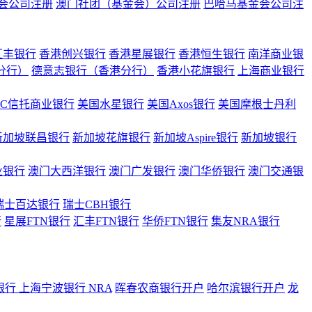
会公司注册
澳门社团（基金会）公司注册
巴哈马基金会公司注
汇丰银行
香港创兴银行
香港星展银行
香港恒生银行
南洋商业银
港分行）
德意志银行（香港分行）
香港小花旗银行
上海商业银行
BC信托商业银行
美国水星银行
美国Axos银行
美国摩根士丹利
新加坡联昌银行
新加坡花旗银行
新加坡Aspire银行
新加坡银行
业银行
澳门大西洋银行
澳门广发银行
澳门华侨银行
澳门交通银
瑞士百达银行
瑞士CBH银行
行
星展FTN银行
汇丰FTN银行
华侨FTN银行
集友NRA银行
银行
上海宁波银行 NRA
晖春农商银行开户
哈尔滨银行开户
龙