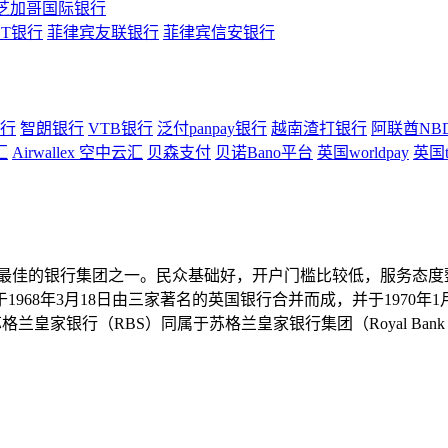
芝加哥国际银行
ST银行
菲律宾友联银行
菲律宾信安银行
行
智朗银行
VTB银行
泛付panpay银行
越南渣打银行
阿联酋NB
汇
Airwallex 空中云汇
贝森支付
贝诺Bano平台
英国worldpay
英国t
本质量最佳的银行集团之一。民众基础好，开户门槛比较低，服务态
68年3月18日由三家著名的英国银行合并而成，并于1970年1月
皇家银行（RBS）同属于苏格兰皇家银行集团（Royal Bank of