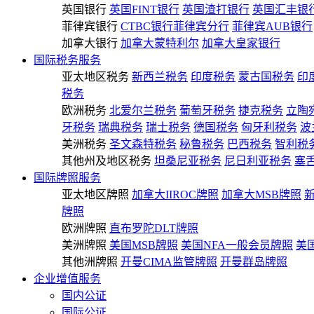
英国银行
英国FINT银行
英国渣打银行
英国汇丰银
菲律宾银行
CTBC银行菲律宾分行
菲律宾AUB银行
加拿大银行
加拿大蒙特利尔
加拿大皇家银行
国际税务服务
亚太地区税务
新西兰税务
印度税务
蒙古国税务
印
税务
欧洲税务
北爱尔兰税务
葡萄牙税务
捷克税务
立陶
牙税务
瑞典税务
瑞士税务
德国税务
匈牙利税务
波
美洲税务
圣文森特税务
秘鲁税务
巴西税务
智利税
其他州及地区税务
坦桑尼亚税务
尼日利亚税务
塞
国际牌照服务
亚太地区牌照
加拿大IIROC牌照
加拿大MSB牌照
牌照
欧洲牌照
直布罗陀DLT牌照
美洲牌照
美国MSB牌照
美国NFA一般会员牌照
美
其他洲牌照
开曼CIMA监管牌照
开曼群岛牌照
企业增值服务
国内公证
国际公证