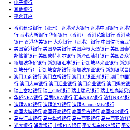
电子银行
其他银行
平台开户
香港建设银行（亚洲）
香港光大银行
香港中国银行
香港
行
香港大新银行
华侨银行（香港）
香港花旗银行
香港渣
银行
香港华美银行
大众银行（香港）银行
中国信托商业
美国富港银行
美国华美银行
美国摩根大通银行
美国国泰
邦储蓄银行
美国蒙特利尔银行
新泽西渣打银行
美国合众
新加坡华侨银行
新加坡汇丰银行
新加坡马来亚银行
新加
加坡分行）
新加坡富邦银行
新加坡东亚银行
新加坡联昌
澳门工商银行
澳门立桥银行
澳门工银亚洲银行
澳门中国
行
澳门大丰银行
澳门汇业银行
澳门商业银行
澳门蚂蚁银
瑞士富地银行
瑞士CIM银行
瑞士瑞讯银行
瑞士杜高斯贝
华侨NRA银行
星展NRA银行
汇丰NRA银行
渣打NRA银
迪拜WIO银行
迪拜渣打银行
迪拜Banque Misr银行
泰国大城银行
泰国开泰银行
泰国盘古银行
泰国SCB银行
马来汇丰银行
马来华侨银行
马来西亚银行
马来西亚渣打
光大银行
浦发银行
中银FTN银行
平安离岸NRA银行
平安