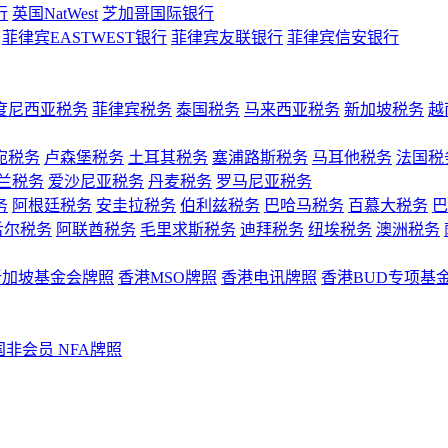
行
英国NatWest
芝加哥国际银行
菲律宾EASTWEST银行
菲律宾友联银行
菲律宾信安银行
度尼西亚税务
菲律宾税务
泰国税务
马来西亚税务
新加坡税务
越
宛税务
卢森堡税务
土耳其税务
塞浦路斯税务
马耳他税务
法国税
兰税务
爱沙尼亚税务
丹麦税务
罗马尼亚税务
务
阿根廷税务
安圭拉税务
伯利兹税务
巴哈马税务
百慕大税务
巴
舌尔税务
阿联酋税务
毛里求斯税务
迪拜税务
纽埃税务
澳洲税务
新加坡基金会牌照
香港MSO牌照
香港电讯牌照
香港BUD专项基
国非会员 NFA牌照