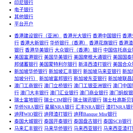
印尼银行
电子银行
其他银行
平台开户
香港建设银行（亚洲）
香港光大银行
香港中国银行
香港
行
香港大新银行
华侨银行（香港）
香港花旗银行
香港渣
银行
香港华美银行
大众银行（香港）银行
中国信托商业
美国富港银行
美国华美银行
美国摩根大通银行
美国国泰
邦储蓄银行
美国蒙特利尔银行
新泽西渣打银行
美国合众
新加坡华侨银行
新加坡汇丰银行
新加坡马来亚银行
新加
加坡分行）
新加坡富邦银行
新加坡东亚银行
新加坡联昌
澳门工商银行
澳门立桥银行
澳门工银亚洲银行
澳门中国
行
澳门大丰银行
澳门汇业银行
澳门商业银行
澳门蚂蚁银
瑞士富地银行
瑞士CIM银行
瑞士瑞讯银行
瑞士杜高斯贝
华侨NRA银行
星展NRA银行
汇丰NRA银行
渣打NRA银
迪拜WIO银行
迪拜渣打银行
迪拜Banque Misr银行
泰国大城银行
泰国开泰银行
泰国盘古银行
泰国SCB银行
马来汇丰银行
马来华侨银行
马来西亚银行
马来西亚渣打