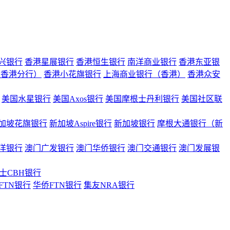
兴银行
香港星展银行
香港恒生银行
南洋商业银行
香港东亚银
（香港分行）
香港小花旗银行
上海商业银行（香港）
香港众安
美国水星银行
美国Axos银行
美国摩根士丹利银行
美国社区联
加坡花旗银行
新加坡Aspire银行
新加坡银行
摩根大通银行（新
洋银行
澳门广发银行
澳门华侨银行
澳门交通银行
澳门发展银
士CBH银行
FTN银行
华侨FTN银行
集友NRA银行