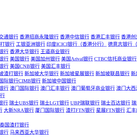
交通银行
香港招商永隆银行
香港中信银行
香港汇丰银行
香港创
打银行
工银亚洲银行
印度ICICI银行（香港分行）
德意志银行
银行
香港大华银行
王道商业银行
银行
美国银行
美国加州银行
美国Arival银行
CTBC信托商业银行
银行
美国CNB银行
美国汇丰银行
坡渣打银行
新加坡大华银行
新加坡星展银行
新加坡联昌银行
新
国际银行CIMB银行
新加坡中国银行
银行
澳门国际银行
澳门汇丰银行
澳门葡萄牙商业银行
澳门大西
行
银行
瑞士UBS银行
瑞士LGT银行
UBP瑞联银行
瑞士百达银行
瑞
行
大新NRA银行
厦门国际银行
渣打FTN银行
星展FTN银行
汇丰
泰国渣打银行
银行
马来西亚大华银行