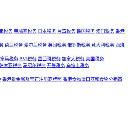
南税务
柬埔寨税务
日本税务
台湾税务
韩国税务
澳门税务
香港
务
荷兰税务
爱尔兰税务
英国税务
俄罗斯税务
意大利税务
西班
拿马税务
BVI税务
墨西哥税务
加拿大税务
美国税务
萨摩亚税务
马绍尔税务
开曼税务
乌拉圭税务
金
香港贵金属及宝石注册商牌照
香港食物遣口商和食物分销商