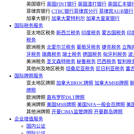
英国银行
英国FINT银行
英国渣打银行
英国汇丰银
菲律宾银行
CTBC银行菲律宾分行
菲律宾AUB银行
加拿大银行
加拿大蒙特利尔
加拿大皇家银行
国际税务服务
亚太地区税务
新西兰税务
印度税务
蒙古国税务
印
税务
欧洲税务
北爱尔兰税务
葡萄牙税务
捷克税务
立陶
牙税务
瑞典税务
瑞士税务
德国税务
匈牙利税务
波
美洲税务
圣文森特税务
秘鲁税务
巴西税务
智利税
其他州及地区税务
坦桑尼亚税务
尼日利亚税务
塞
国际牌照服务
亚太地区牌照
加拿大IIROC牌照
加拿大MSB牌照
牌照
欧洲牌照
直布罗陀DLT牌照
美洲牌照
美国MSB牌照
美国NFA一般会员牌照
美
其他洲牌照
开曼CIMA监管牌照
开曼群岛牌照
企业增值服务
国内公证
国际公证