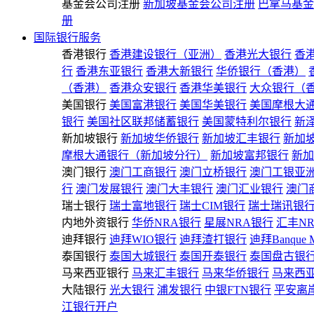
基金会公司注册
新加坡基金会公司注册
巴拿马基金
册
国际银行服务
香港银行
香港建设银行（亚洲）
香港光大银行
香
行
香港东亚银行
香港大新银行
华侨银行（香港）
（香港）
香港众安银行
香港华美银行
大众银行（
美国银行
美国富港银行
美国华美银行
美国摩根大
银行
美国社区联邦储蓄银行
美国蒙特利尔银行
新
新加坡银行
新加坡华侨银行
新加坡汇丰银行
新加
摩根大通银行（新加坡分行）
新加坡富邦银行
新加
澳门银行
澳门工商银行
澳门立桥银行
澳门工银亚
行
澳门发展银行
澳门大丰银行
澳门汇业银行
澳门
瑞士银行
瑞士富地银行
瑞士CIM银行
瑞士瑞讯银
内地外资银行
华侨NRA银行
星展NRA银行
汇丰N
迪拜银行
迪拜WIO银行
迪拜渣打银行
迪拜Banque 
泰国银行
泰国大城银行
泰国开泰银行
泰国盘古银
马来西亚银行
马来汇丰银行
马来华侨银行
马来西
大陆银行
光大银行
浦发银行
中银FTN银行
平安离
江银行开户