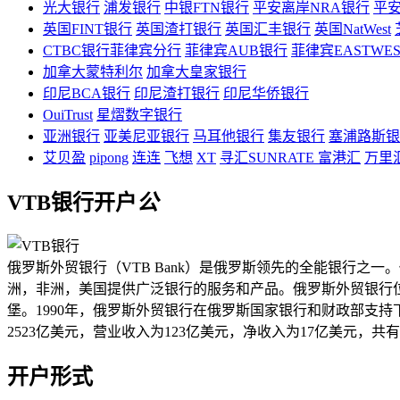
光大银行
浦发银行
中银FTN银行
平安离岸NRA银行
平安
英国FINT银行
英国渣打银行
英国汇丰银行
英国NatWest
CTBC银行菲律宾分行
菲律宾AUB银行
菲律宾EASTWE
加拿大蒙特利尔
加拿大皇家银行
印尼BCA银行
印尼渣打银行
印尼华侨银行
OuiTrust
星熠数字银行
亚洲银行
亚美尼亚银行
马耳他银行
集友银行
塞浦路斯银
艾贝盈
pipong
连连
飞想
XT
寻汇SUNRATE
富港汇
万里
VTB银行开户
公
俄罗斯外贸银行（VTB Bank）是俄罗斯领先的全能银行之
洲，非洲，美国提供广泛银行的服务和产品。俄罗斯外贸银行位于
堡。1990年，俄罗斯外贸银行在俄罗斯国家银行和财政部支
2523亿美元，营业收入为123亿美元，净收入为17亿美元，共有9
开户形式