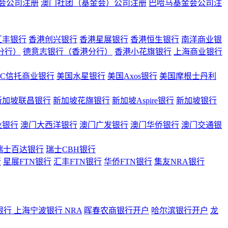
会公司注册
澳门社团（基金会）公司注册
巴哈马基金会公司注
汇丰银行
香港创兴银行
香港星展银行
香港恒生银行
南洋商业银
港分行）
德意志银行（香港分行）
香港小花旗银行
上海商业银行
BC信托商业银行
美国水星银行
美国Axos银行
美国摩根士丹利
新加坡联昌银行
新加坡花旗银行
新加坡Aspire银行
新加坡银行
业银行
澳门大西洋银行
澳门广发银行
澳门华侨银行
澳门交通银
瑞士百达银行
瑞士CBH银行
行
星展FTN银行
汇丰FTN银行
华侨FTN银行
集友NRA银行
银行
上海宁波银行 NRA
晖春农商银行开户
哈尔滨银行开户
龙