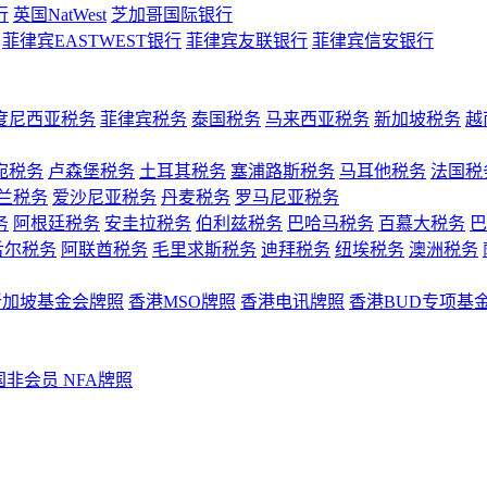
行
英国NatWest
芝加哥国际银行
菲律宾EASTWEST银行
菲律宾友联银行
菲律宾信安银行
度尼西亚税务
菲律宾税务
泰国税务
马来西亚税务
新加坡税务
越
宛税务
卢森堡税务
土耳其税务
塞浦路斯税务
马耳他税务
法国税
兰税务
爱沙尼亚税务
丹麦税务
罗马尼亚税务
务
阿根廷税务
安圭拉税务
伯利兹税务
巴哈马税务
百慕大税务
巴
舌尔税务
阿联酋税务
毛里求斯税务
迪拜税务
纽埃税务
澳洲税务
新加坡基金会牌照
香港MSO牌照
香港电讯牌照
香港BUD专项基
国非会员 NFA牌照