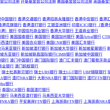
会公司注册
开曼基金会公司注册
美国基金会公司注册
英国基金
港中国银行
香港交通银行
香港招商永隆银行
香港中信银行
香港
香港花旗银行
香港渣打银行
工银亚洲银行
印度ICICI银行（香
香港）银行
中国信托商业银行
香港大华银行
王道商业银行
通银行
美国国泰银行
美国银行
美国加州银行
美国Arival银行
CT
泽西渣打银行
美国合众银行
美国CNB银行
美国汇丰银行
坡马来亚银行
新加坡渣打银行
新加坡大华银行
新加坡星展银行
坡东亚银行
新加坡联昌国际银行CIMB银行
新加坡中国银行
洲银行
澳门中国银行
澳门国际银行
澳门汇丰银行
澳门葡萄牙商
商业银行
澳门蚂蚁银行
行
瑞士杜高斯贝银行
瑞士UBS银行
瑞士LGT银行
UBP瑞联银行
RA银行
渣打NRA银行
大新NRA银行
厦门国际银行
渣打FTN银
Misr银行
行
泰国SCB银行
泰国渣打银行
亚银行
马来西亚渣打银行
马来西亚大华银行
岸NRA银行
平安离岸FTN银行
上海浙商FTN银行
上海浙商NRA