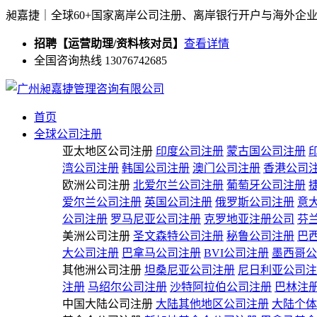
昶嘉捷｜全球60+国家离岸公司注册、离岸银行开户与海外企
招聘【运营助理/资料核对员】
查看详情
全国咨询热线 13076742685
首页
全球公司注册
亚太地区公司注册
印度公司注册
蒙古国公司注册
湾公司注册
韩国公司注册
澳门公司注册
香港公司
欧洲公司注册
北爱尔兰公司注册
葡萄牙公司注册
爱尔兰公司注册
英国公司注册
俄罗斯公司注册
意
公司注册
罗马尼亚公司注册
克罗地亚注册公司
芬
美洲公司注册
圣文森特公司注册
秘鲁公司注册
巴
大公司注册
巴拿马公司注册
BVI公司注册
墨西哥公
其他洲公司注册
坦桑尼亚公司注册
尼日利亚公司注
注册
马绍尔公司注册
沙特阿拉伯公司注册
巴林注
中国大陆公司注册
大陆其他地区公司注册
大陆个体