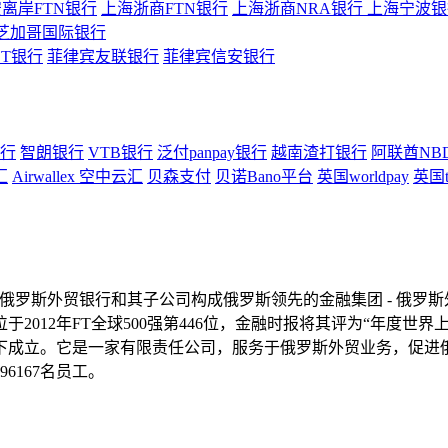
离岸FTN银行
上海浙商FTN银行
上海浙商NRA银行
上海宁波银行
芝加哥国际银行
ST银行
菲律宾友联银行
菲律宾信安银行
行
智朗银行
VTB银行
泛付panpay银行
越南渣打银行
阿联酋NB
汇
Airwallex 空中云汇
贝森支付
贝诺Bano平台
英国worldpay
英国t
一。俄罗斯外贸银行和其子公司构成俄罗斯领先的金融集团 - 俄
2012年FT全球500强第446位，金融时报将其评为“年度世
持下成立。它是一家有限责任公司，服务于俄罗斯外贸业务，促进俄
6167名员工。