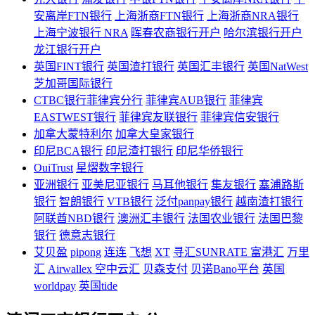
安离岸FTN银行
上海浙商FTN银行
上海浙商NRA银行
上海宁波银行 NRA
晖春农商银行开户
哈尔滨银行开户
龙江银行开户
英国FINT银行
英国渣打银行
英国汇丰银行
英国NatWest
芝加哥国际银行
CTBC银行菲律宾分行
菲律宾AUB银行
菲律宾
EASTWEST银行
菲律宾友联银行
菲律宾信安银行
加拿大蒙特利尔
加拿大皇家银行
印尼BCA银行
印尼渣打银行
印尼华侨银行
OuiTrust
星熠数字银行
亚洲银行
亚美尼亚银行
马耳他银行
集友银行
塞浦路斯
银行
智朗银行
VTB银行
泛付panpay银行
越南渣打银行
阿联酋NBD银行
澳洲汇丰银行
法国农业银行
法国巴黎
银行
德意志银行
艾贝盈
pipong
连连
飞想
XT
寻汇SUNRATE
富港汇
万里
汇
Airwallex 空中云汇
贝森支付
贝诺Bano平台
英国
worldpay
英国tide