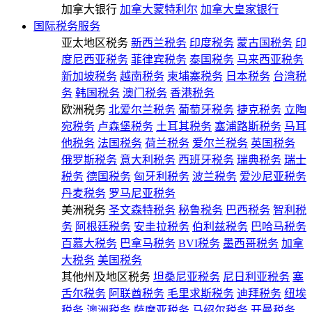
加拿大银行
加拿大蒙特利尔
加拿大皇家银行
国际税务服务
亚太地区税务
新西兰税务
印度税务
蒙古国税务
印
度尼西亚税务
菲律宾税务
泰国税务
马来西亚税务
新加坡税务
越南税务
柬埔寨税务
日本税务
台湾税
务
韩国税务
澳门税务
香港税务
欧洲税务
北爱尔兰税务
葡萄牙税务
捷克税务
立陶
宛税务
卢森堡税务
土耳其税务
塞浦路斯税务
马耳
他税务
法国税务
荷兰税务
爱尔兰税务
英国税务
俄罗斯税务
意大利税务
西班牙税务
瑞典税务
瑞士
税务
德国税务
匈牙利税务
波兰税务
爱沙尼亚税务
丹麦税务
罗马尼亚税务
美洲税务
圣文森特税务
秘鲁税务
巴西税务
智利税
务
阿根廷税务
安圭拉税务
伯利兹税务
巴哈马税务
百慕大税务
巴拿马税务
BVI税务
墨西哥税务
加拿
大税务
美国税务
其他州及地区税务
坦桑尼亚税务
尼日利亚税务
塞
舌尔税务
阿联酋税务
毛里求斯税务
迪拜税务
纽埃
税务
澳洲税务
萨摩亚税务
马绍尔税务
开曼税务