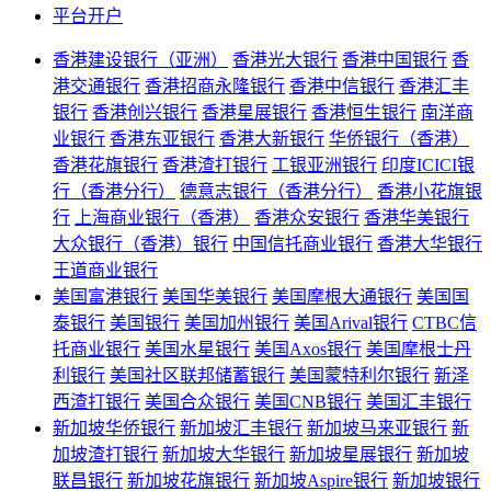
平台开户
香港建设银行（亚洲）
香港光大银行
香港中国银行
香
港交通银行
香港招商永隆银行
香港中信银行
香港汇丰
银行
香港创兴银行
香港星展银行
香港恒生银行
南洋商
业银行
香港东亚银行
香港大新银行
华侨银行（香港）
香港花旗银行
香港渣打银行
工银亚洲银行
印度ICICI银
行（香港分行）
德意志银行（香港分行）
香港小花旗银
行
上海商业银行（香港）
香港众安银行
香港华美银行
大众银行（香港）银行
中国信托商业银行
香港大华银行
王道商业银行
美国富港银行
美国华美银行
美国摩根大通银行
美国国
泰银行
美国银行
美国加州银行
美国Arival银行
CTBC信
托商业银行
美国水星银行
美国Axos银行
美国摩根士丹
利银行
美国社区联邦储蓄银行
美国蒙特利尔银行
新泽
西渣打银行
美国合众银行
美国CNB银行
美国汇丰银行
新加坡华侨银行
新加坡汇丰银行
新加坡马来亚银行
新
加坡渣打银行
新加坡大华银行
新加坡星展银行
新加坡
联昌银行
新加坡花旗银行
新加坡Aspire银行
新加坡银行