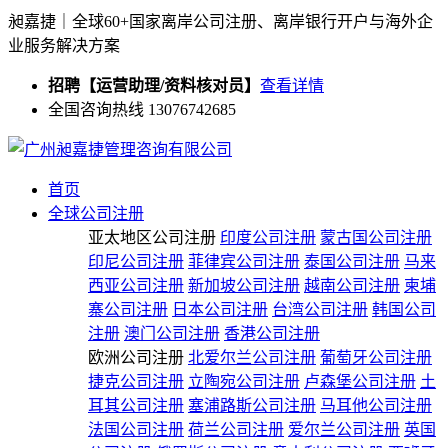
昶嘉捷｜全球60+国家离岸公司注册、离岸银行开户与海外企
业服务解决方案
招聘【运营助理/资料核对员】
查看详情
全国咨询热线 13076742685
首页
全球公司注册
亚太地区公司注册
印度公司注册
蒙古国公司注册
印尼公司注册
菲律宾公司注册
泰国公司注册
马来
西亚公司注册
新加坡公司注册
越南公司注册
柬埔
寨公司注册
日本公司注册
台湾公司注册
韩国公司
注册
澳门公司注册
香港公司注册
欧洲公司注册
北爱尔兰公司注册
葡萄牙公司注册
捷克公司注册
立陶宛公司注册
卢森堡公司注册
土
耳其公司注册
塞浦路斯公司注册
马耳他公司注册
法国公司注册
荷兰公司注册
爱尔兰公司注册
英国