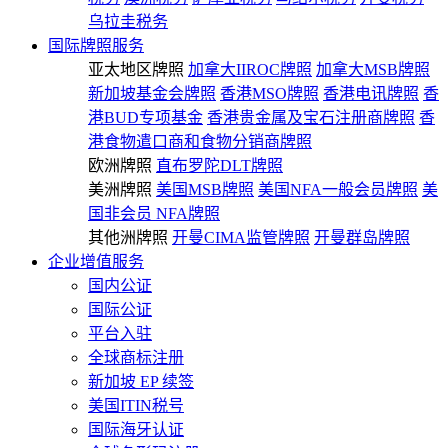
乌拉圭税务
国际牌照服务
亚太地区牌照
加拿大IIROC牌照
加拿大MSB牌照
新加坡基金会牌照
香港MSO牌照
香港电讯牌照
香
港BUD专项基金
香港贵金属及宝石注册商牌照
香
港食物遣口商和食物分销商牌照
欧洲牌照
直布罗陀DLT牌照
美洲牌照
美国MSB牌照
美国NFA一般会员牌照
美
国非会员 NFA牌照
其他洲牌照
开曼CIMA监管牌照
开曼群岛牌照
企业增值服务
国内公证
国际公证
平台入驻
全球商标注册
新加坡 EP 续签
美国ITIN税号
国际海牙认证