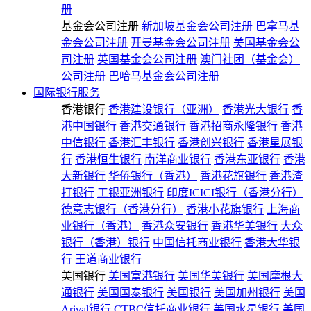
册
基金会公司注册
新加坡基金会公司注册
巴拿马基
金会公司注册
开曼基金会公司注册
美国基金会公
司注册
英国基金会公司注册
澳门社团（基金会）
公司注册
巴哈马基金会公司注册
国际银行服务
香港银行
香港建设银行（亚洲）
香港光大银行
香
港中国银行
香港交通银行
香港招商永隆银行
香港
中信银行
香港汇丰银行
香港创兴银行
香港星展银
行
香港恒生银行
南洋商业银行
香港东亚银行
香港
大新银行
华侨银行（香港）
香港花旗银行
香港渣
打银行
工银亚洲银行
印度ICICI银行（香港分行）
德意志银行（香港分行）
香港小花旗银行
上海商
业银行（香港）
香港众安银行
香港华美银行
大众
银行（香港）银行
中国信托商业银行
香港大华银
行
王道商业银行
美国银行
美国富港银行
美国华美银行
美国摩根大
通银行
美国国泰银行
美国银行
美国加州银行
美国
Arival银行
CTBC信托商业银行
美国水星银行
美国