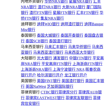
内地外资银行
华侨NRA银行
星展NRA银行
汇丰
NRA银行
渣打NRA银行
大新NRA银行
厦门国际
银行
渣打FTN银行
星展FTN银行
汇丰FTN银行
华
侨FTN银行
集友NRA银行
迪拜银行
迪拜WIO银行
迪拜渣打银行
迪拜Banque
Misr银行
泰国银行
泰国大城银行
泰国开泰银行
泰国盘古银
行
泰国SCB银行
泰国渣打银行
马来西亚银行
马来汇丰银行
马来华侨银行
马来西
亚银行
马来西亚渣打银行
马来西亚大华银行
大陆银行
光大银行
浦发银行
中银FTN银行
平安离
岸NRA银行
平安离岸FTN银行
上海浙商FTN银行
上海浙商NRA银行
上海宁波银行 NRA
晖春农商
银行开户
哈尔滨银行开户
龙江银行开户
英国银行
英国FINT银行
英国渣打银行
英国汇丰银
行
英国NatWest
芝加哥国际银行
菲律宾银行
CTBC银行菲律宾分行
菲律宾AUB银
行
菲律宾EASTWEST银行
菲律宾友联银行
菲律
宾信安银行