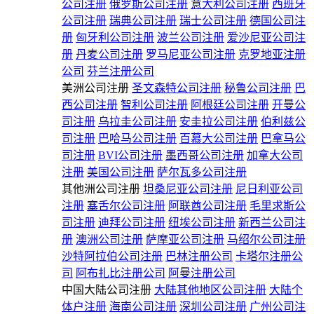
公司注册
俄罗斯公司注册
意大利公司注册
西班牙
公司注册
瑞典公司注册
瑞士公司注册
德国公司注
册
匈牙利公司注册
波兰公司注册
爱沙尼亚公司注
册
丹麦公司注册
罗马尼亚公司注册
克罗地亚注册
公司
芬兰注册公司
美洲公司注册
圣文森特公司注册
秘鲁公司注册
巴
西公司注册
智利公司注册
阿根廷公司注册
开曼公
司注册
乌拉圭公司注册
安圭拉公司注册
伯利兹公
司注册
巴哈马公司注册
百慕大公司注册
巴拿马公
司注册
BVI公司注册
墨西哥公司注册
加拿大公司
注册
美国公司注册
萨尔瓦多公司注册
其他洲公司注册
坦桑尼亚公司注册
尼日利亚公司
注册
塞舌尔公司注册
阿联酋公司注册
毛里求斯公
司注册
迪拜公司注册
纽埃公司注册
新西兰公司注
册
澳洲公司注册
萨摩亚公司注册
马绍尔公司注册
沙特阿拉伯公司注册
巴林注册公司
卡塔尔注册公
司
阿布扎比注册公司
阿曼注册公司
中国大陆公司注册
大陆其他地区公司注册
大陆个
体户注册
海南公司注册
深圳公司注册
广州公司注