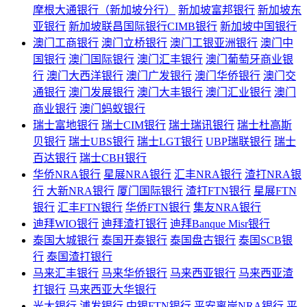
摩根大通银行（新加坡分行）
新加坡富邦银行
新加坡东
亚银行
新加坡联昌国际银行CIMB银行
新加坡中国银行
澳门工商银行
澳门立桥银行
澳门工银亚洲银行
澳门中
国银行
澳门国际银行
澳门汇丰银行
澳门葡萄牙商业银
行
澳门大西洋银行
澳门广发银行
澳门华侨银行
澳门交
通银行
澳门发展银行
澳门大丰银行
澳门汇业银行
澳门
商业银行
澳门蚂蚁银行
瑞士富地银行
瑞士CIM银行
瑞士瑞讯银行
瑞士杜高斯
贝银行
瑞士UBS银行
瑞士LGT银行
UBP瑞联银行
瑞士
百达银行
瑞士CBH银行
华侨NRA银行
星展NRA银行
汇丰NRA银行
渣打NRA银
行
大新NRA银行
厦门国际银行
渣打FTN银行
星展FTN
银行
汇丰FTN银行
华侨FTN银行
集友NRA银行
迪拜WIO银行
迪拜渣打银行
迪拜Banque Misr银行
泰国大城银行
泰国开泰银行
泰国盘古银行
泰国SCB银
行
泰国渣打银行
马来汇丰银行
马来华侨银行
马来西亚银行
马来西亚渣
打银行
马来西亚大华银行
光大银行
浦发银行
中银FTN银行
平安离岸NRA银行
平