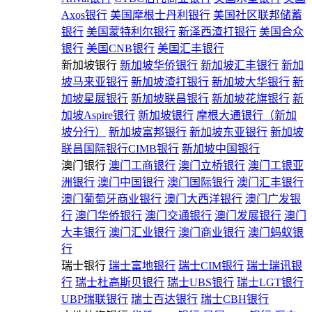
Axos银行
美国摩根士丹利银行
美国社区联邦储蓄
银行
美国蒙特利尔银行
新泽西渣打银行
美国合众
银行
美国CNB银行
美国汇丰银行
新加坡银行
新加坡华侨银行
新加坡汇丰银行
新加
坡马来亚银行
新加坡渣打银行
新加坡大华银行
新
加坡星展银行
新加坡联昌银行
新加坡花旗银行
新
加坡Aspire银行
新加坡银行
摩根大通银行（新加
坡分行）
新加坡富邦银行
新加坡东亚银行
新加坡
联昌国际银行CIMB银行
新加坡中国银行
澳门银行
澳门工商银行
澳门立桥银行
澳门工银亚
洲银行
澳门中国银行
澳门国际银行
澳门汇丰银行
澳门葡萄牙商业银行
澳门大西洋银行
澳门广发银
行
澳门华侨银行
澳门交通银行
澳门发展银行
澳门
大丰银行
澳门汇业银行
澳门商业银行
澳门蚂蚁银
行
瑞士银行
瑞士富地银行
瑞士CIM银行
瑞士瑞讯银
行
瑞士杜高斯贝银行
瑞士UBS银行
瑞士LGT银行
UBP瑞联银行
瑞士百达银行
瑞士CBH银行