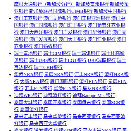
摩根大通银行（新加坡分行）
新加坡富邦银行
新加坡东
亚银行
新加坡联昌国际银行CIMB银行
新加坡中国银行
澳门工商银行
澳门立桥银行
澳门工银亚洲银行
澳门中
国银行
澳门国际银行
澳门汇丰银行
澳门葡萄牙商业银
行
澳门大西洋银行
澳门广发银行
澳门华侨银行
澳门交
通银行
澳门发展银行
澳门大丰银行
澳门汇业银行
澳门
商业银行
澳门蚂蚁银行
瑞士富地银行
瑞士CIM银行
瑞士瑞讯银行
瑞士杜高斯
贝银行
瑞士UBS银行
瑞士LGT银行
UBP瑞联银行
瑞士
百达银行
瑞士CBH银行
华侨NRA银行
星展NRA银行
汇丰NRA银行
渣打NRA银
行
大新NRA银行
厦门国际银行
渣打FTN银行
星展FTN
银行
汇丰FTN银行
华侨FTN银行
集友NRA银行
迪拜WIO银行
迪拜渣打银行
迪拜Banque Misr银行
泰国大城银行
泰国开泰银行
泰国盘古银行
泰国SCB银
行
泰国渣打银行
马来汇丰银行
马来华侨银行
马来西亚银行
马来西亚渣
打银行
马来西亚大华银行
光大银行
浦发银行
中银FTN银行
平安离岸NRA银行
平