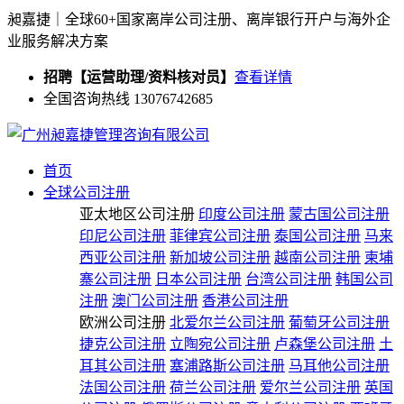
昶嘉捷｜全球60+国家离岸公司注册、离岸银行开户与海外企
业服务解决方案
招聘【运营助理/资料核对员】
查看详情
全国咨询热线 13076742685
首页
全球公司注册
亚太地区公司注册
印度公司注册
蒙古国公司注册
印尼公司注册
菲律宾公司注册
泰国公司注册
马来
西亚公司注册
新加坡公司注册
越南公司注册
柬埔
寨公司注册
日本公司注册
台湾公司注册
韩国公司
注册
澳门公司注册
香港公司注册
欧洲公司注册
北爱尔兰公司注册
葡萄牙公司注册
捷克公司注册
立陶宛公司注册
卢森堡公司注册
土
耳其公司注册
塞浦路斯公司注册
马耳他公司注册
法国公司注册
荷兰公司注册
爱尔兰公司注册
英国