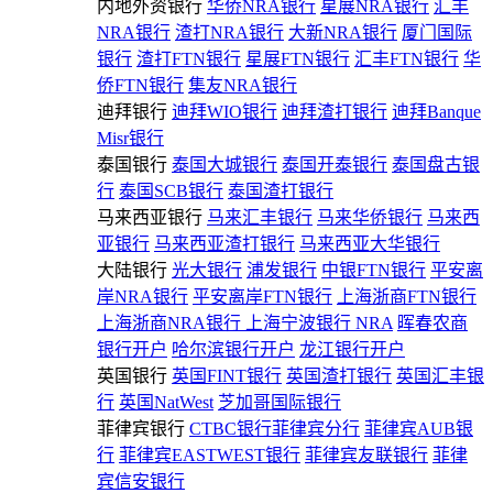
内地外资银行
华侨NRA银行
星展NRA银行
汇丰
NRA银行
渣打NRA银行
大新NRA银行
厦门国际
银行
渣打FTN银行
星展FTN银行
汇丰FTN银行
华
侨FTN银行
集友NRA银行
迪拜银行
迪拜WIO银行
迪拜渣打银行
迪拜Banque
Misr银行
泰国银行
泰国大城银行
泰国开泰银行
泰国盘古银
行
泰国SCB银行
泰国渣打银行
马来西亚银行
马来汇丰银行
马来华侨银行
马来西
亚银行
马来西亚渣打银行
马来西亚大华银行
大陆银行
光大银行
浦发银行
中银FTN银行
平安离
岸NRA银行
平安离岸FTN银行
上海浙商FTN银行
上海浙商NRA银行
上海宁波银行 NRA
晖春农商
银行开户
哈尔滨银行开户
龙江银行开户
英国银行
英国FINT银行
英国渣打银行
英国汇丰银
行
英国NatWest
芝加哥国际银行
菲律宾银行
CTBC银行菲律宾分行
菲律宾AUB银
行
菲律宾EASTWEST银行
菲律宾友联银行
菲律
宾信安银行