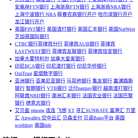
安离岸FTN银行
上海浙商FTN银行
上海浙商NRA银行
上海宁波银行 NRA
晖春农商银行开户
哈尔滨银行开户
龙江银行开户
英国FINT银行
英国渣打银行
英国汇丰银行
英国NatWest
芝加哥国际银行
CTBC银行菲律宾分行
菲律宾AUB银行
菲律宾
EASTWEST银行
菲律宾友联银行
菲律宾信安银行
加拿大蒙特利尔
加拿大皇家银行
印尼BCA银行
印尼渣打银行
印尼华侨银行
OuiTrust
星熠数字银行
亚洲银行
亚美尼亚银行
马耳他银行
集友银行
塞浦路斯
银行
智朗银行
VTB银行
泛付panpay银行
越南渣打银行
阿联酋NBD银行
澳洲汇丰银行
法国农业银行
法国巴黎
银行
德意志银行
艾贝盈
pipong
连连
飞想
XT
寻汇SUNRATE
富港汇
万里
汇
Airwallex 空中云汇
贝森支付
贝诺Bano平台
英国
worldpay
英国tide