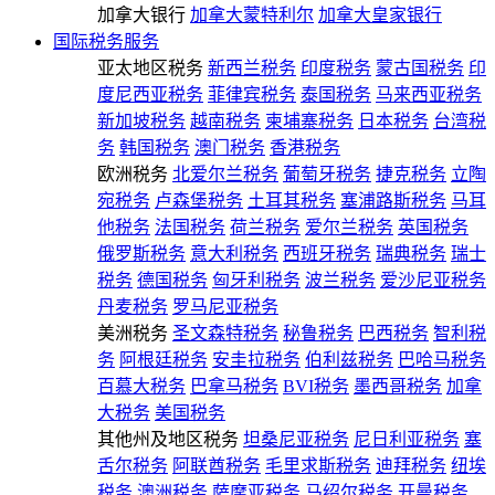
加拿大银行
加拿大蒙特利尔
加拿大皇家银行
国际税务服务
亚太地区税务
新西兰税务
印度税务
蒙古国税务
印
度尼西亚税务
菲律宾税务
泰国税务
马来西亚税务
新加坡税务
越南税务
柬埔寨税务
日本税务
台湾税
务
韩国税务
澳门税务
香港税务
欧洲税务
北爱尔兰税务
葡萄牙税务
捷克税务
立陶
宛税务
卢森堡税务
土耳其税务
塞浦路斯税务
马耳
他税务
法国税务
荷兰税务
爱尔兰税务
英国税务
俄罗斯税务
意大利税务
西班牙税务
瑞典税务
瑞士
税务
德国税务
匈牙利税务
波兰税务
爱沙尼亚税务
丹麦税务
罗马尼亚税务
美洲税务
圣文森特税务
秘鲁税务
巴西税务
智利税
务
阿根廷税务
安圭拉税务
伯利兹税务
巴哈马税务
百慕大税务
巴拿马税务
BVI税务
墨西哥税务
加拿
大税务
美国税务
其他州及地区税务
坦桑尼亚税务
尼日利亚税务
塞
舌尔税务
阿联酋税务
毛里求斯税务
迪拜税务
纽埃
税务
澳洲税务
萨摩亚税务
马绍尔税务
开曼税务