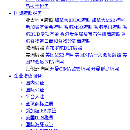
乌拉圭税务
国际牌照服务
亚太地区牌照
加拿大IIROC牌照
加拿大MSB牌照
新加坡基金会牌照
香港MSO牌照
香港电讯牌照
香
港BUD专项基金
香港贵金属及宝石注册商牌照
香
港食物遣口商和食物分销商牌照
欧洲牌照
直布罗陀DLT牌照
美洲牌照
美国MSB牌照
美国NFA一般会员牌照
美
国非会员 NFA牌照
其他洲牌照
开曼CIMA监管牌照
开曼群岛牌照
企业增值服务
国内公证
国际公证
平台入驻
全球商标注册
新加坡 EP 续签
美国ITIN税号
国际海牙认证