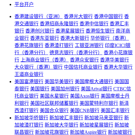
平台开户
香港建设银行（亚洲）
香港光大银行
香港中国银行
香
港交通银行
香港招商永隆银行
香港中信银行
香港汇丰
银行
香港创兴银行
香港星展银行
香港恒生银行
南洋商
业银行
香港东亚银行
香港大新银行
华侨银行（香港）
香港花旗银行
香港渣打银行
工银亚洲银行
印度ICICI银
行（香港分行）
德意志银行（香港分行）
香港小花旗银
行
上海商业银行（香港）
香港众安银行
香港华美银行
大众银行（香港）银行
中国信托商业银行
香港大华银行
王道商业银行
美国富港银行
美国华美银行
美国摩根大通银行
美国国
泰银行
美国银行
美国加州银行
美国Arival银行
CTBC信
托商业银行
美国水星银行
美国Axos银行
美国摩根士丹
利银行
美国社区联邦储蓄银行
美国蒙特利尔银行
新泽
西渣打银行
美国合众银行
美国CNB银行
美国汇丰银行
新加坡华侨银行
新加坡汇丰银行
新加坡马来亚银行
新
加坡渣打银行
新加坡大华银行
新加坡星展银行
新加坡
联昌银行
新加坡花旗银行
新加坡Aspire银行
新加坡银行