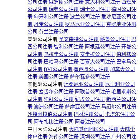
公司注册
俄罗斯公司注册
意大利公司注册
西班牙
公司注册
瑞典公司注册
瑞士公司注册
德国公司注
册
匈牙利公司注册
波兰公司注册
爱沙尼亚公司注
册
丹麦公司注册
罗马尼亚公司注册
克罗地亚注册
公司
芬兰注册公司
美洲公司注册
圣文森特公司注册
秘鲁公司注册
巴
西公司注册
智利公司注册
阿根廷公司注册
开曼公
司注册
乌拉圭公司注册
安圭拉公司注册
伯利兹公
司注册
巴哈马公司注册
百慕大公司注册
巴拿马公
司注册
BVI公司注册
墨西哥公司注册
加拿大公司
注册
美国公司注册
萨尔瓦多公司注册
其他洲公司注册
坦桑尼亚公司注册
尼日利亚公司
注册
塞舌尔公司注册
阿联酋公司注册
毛里求斯公
司注册
迪拜公司注册
纽埃公司注册
新西兰公司注
册
澳洲公司注册
萨摩亚公司注册
马绍尔公司注册
沙特阿拉伯公司注册
巴林注册公司
卡塔尔注册公
司
阿布扎比注册公司
阿曼注册公司
中国大陆公司注册
大陆其他地区公司注册
大陆个
体户注册
海南公司注册
深圳公司注册
广州公司注