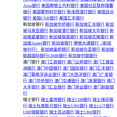
Axos银行
美国摩根士丹利银行
美国社区联邦储蓄
银行
美国蒙特利尔银行
新泽西渣打银行
美国合众
银行
美国CNB银行
美国汇丰银行
新加坡银行
新加坡华侨银行
新加坡汇丰银行
新加
坡马来亚银行
新加坡渣打银行
新加坡大华银行
新
加坡星展银行
新加坡联昌银行
新加坡花旗银行
新
加坡Aspire银行
新加坡银行
摩根大通银行（新加
坡分行）
新加坡富邦银行
新加坡东亚银行
新加坡
联昌国际银行CIMB银行
新加坡中国银行
澳门银行
澳门工商银行
澳门立桥银行
澳门工银亚
洲银行
澳门中国银行
澳门国际银行
澳门汇丰银行
澳门葡萄牙商业银行
澳门大西洋银行
澳门广发银
行
澳门华侨银行
澳门交通银行
澳门发展银行
澳门
大丰银行
澳门汇业银行
澳门商业银行
澳门蚂蚁银
行
瑞士银行
瑞士富地银行
瑞士CIM银行
瑞士瑞讯银
行
瑞士杜高斯贝银行
瑞士UBS银行
瑞士LGT银行
UBP瑞联银行
瑞士百达银行
瑞士CBH银行