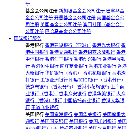
册
基金会公司注册
新加坡基金会公司注册
巴拿马基
金会公司注册
开曼基金会公司注册
美国基金会公
司注册
英国基金会公司注册
澳门社团（基金会）
公司注册
巴哈马基金会公司注册
国际银行服务
香港银行
香港建设银行（亚洲）
香港光大银行
香
港中国银行
香港交通银行
香港招商永隆银行
香港
中信银行
香港汇丰银行
香港创兴银行
香港星展银
行
香港恒生银行
南洋商业银行
香港东亚银行
香港
大新银行
华侨银行（香港）
香港花旗银行
香港渣
打银行
工银亚洲银行
印度ICICI银行（香港分行）
德意志银行（香港分行）
香港小花旗银行
上海商
业银行（香港）
香港众安银行
香港华美银行
大众
银行（香港）银行
中国信托商业银行
香港大华银
行
王道商业银行
美国银行
美国富港银行
美国华美银行
美国摩根大
通银行
美国国泰银行
美国银行
美国加州银行
美国
Arival银行
CTBC信托商业银行
美国水星银行
美国