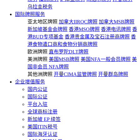
乌拉圭税务
国际牌照服务
亚太地区牌照
加拿大IIROC牌照
加拿大MSB牌照
新加坡基金会牌照
香港MSO牌照
香港电讯牌照
香
港BUD专项基金
香港贵金属及宝石注册商牌照
香
港食物遣口商和食物分销商牌照
欧洲牌照
直布罗陀DLT牌照
美洲牌照
美国MSB牌照
美国NFA一般会员牌照
美
国非会员 NFA牌照
其他洲牌照
开曼CIMA监管牌照
开曼群岛牌照
企业增值服务
国内公证
国际公证
平台入驻
全球商标注册
新加坡 EP 续签
美国ITIN税号
国际海牙认证