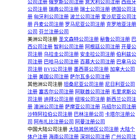
公司注册
俄罗斯公司注册
意大利公司注册
西班牙
公司注册
瑞典公司注册
瑞士公司注册
德国公司注
册
匈牙利公司注册
波兰公司注册
爱沙尼亚公司注
册
丹麦公司注册
罗马尼亚公司注册
克罗地亚注册
公司
芬兰注册公司
美洲公司注册
圣文森特公司注册
秘鲁公司注册
巴
西公司注册
智利公司注册
阿根廷公司注册
开曼公
司注册
乌拉圭公司注册
安圭拉公司注册
伯利兹公
司注册
巴哈马公司注册
百慕大公司注册
巴拿马公
司注册
BVI公司注册
墨西哥公司注册
加拿大公司
注册
美国公司注册
萨尔瓦多公司注册
其他洲公司注册
坦桑尼亚公司注册
尼日利亚公司
注册
塞舌尔公司注册
阿联酋公司注册
毛里求斯公
司注册
迪拜公司注册
纽埃公司注册
新西兰公司注
册
澳洲公司注册
萨摩亚公司注册
马绍尔公司注册
沙特阿拉伯公司注册
巴林注册公司
卡塔尔注册公
司
阿布扎比注册公司
阿曼注册公司
中国大陆公司注册
大陆其他地区公司注册
大陆个
体户注册
海南公司注册
深圳公司注册
广州公司注