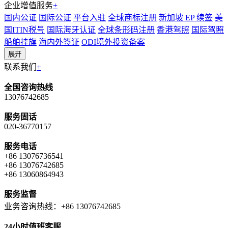
企业增值服务
+
国内公证
国际公证
平台入驻
全球商标注册
新加坡 EP 续签
美
国ITIN税号
国际海牙认证
全球条形码注册
香港驾照
国际驾照
船舶挂旗
海内外签证
ODI境外投资备案
展开
联系我们
+
全国咨询热线
13076742685
服务固话
020-36770157
服务电话
+86 13076736541
+86 13076742685
+86 13060864943
服务监督
业务咨询热线：+86 13076742685
24小时值班客服