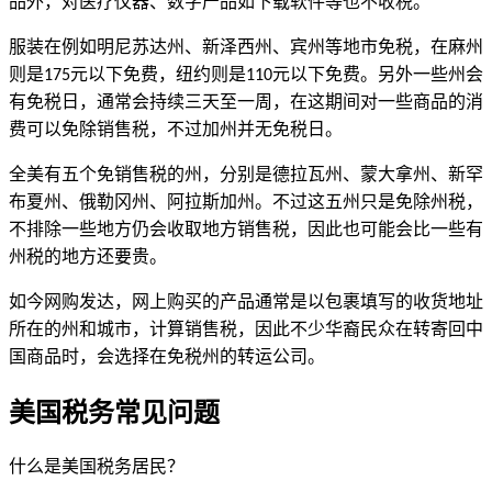
品外，对医疗仪器、数字产品如下载软件等也不收税。
服装在例如明尼苏达州、新泽西州、宾州等地市免税，在麻州
则是
元以下免费，纽约则是
元以下免费。另外一些州会
175
110
有免税日，通常会持续三天至一周，在这期间对一些商品的消
费可以免除销售税，不过加州并无免税日。
全美有五个免销售税的州，分别是德拉瓦州、蒙大拿州、新罕
布夏州、俄勒冈州、阿拉斯加州。不过这五州只是免除州税，
不排除一些地方仍会收取地方销售税，因此也可能会比一些有
州税的地方还要贵。
如今网购发达，网上购买的产品通常是以包裹填写的收货地址
所在的州和城市，计算销售税，因此不少华裔民众在转寄回中
国商品时，会选择在免税州的转运公司。
美国税务常见问题
什么是美国税务居民？