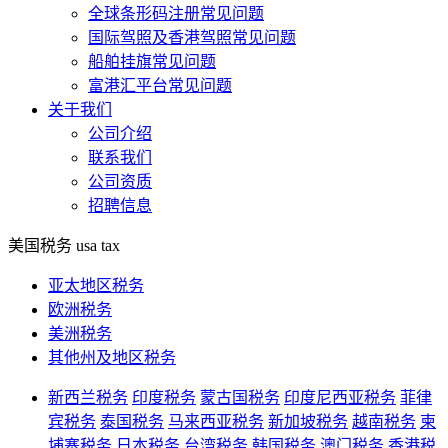
全球条形码注册常见问题
国际驾照及香港驾照常见问题
船舶挂旗常见问题
富港汇平台常见问题
关于我们
公司介绍
联系我们
公司资质
招聘信息
美国税务
usa tax
亚太地区税务
欧洲税务
美洲税务
其他州及地区税务
新西兰税务
印度税务
蒙古国税务
印度尼西亚税务
菲律
宾税务
泰国税务
马来西亚税务
新加坡税务
越南税务
柬
埔寨税务
日本税务
台湾税务
韩国税务
澳门税务
香港税