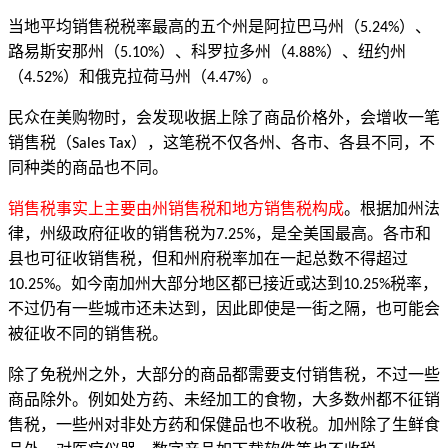
当地平均销售税税率最高的五个州是阿拉巴马州（
）、
5.24%
路易斯安那州（
）、科罗拉多州（
）、纽约州
5.10%
4.88%
（
）和俄克拉荷马州（
）。
4.52%
4.47%
民众在美购物时，会发现收据上除了商品价格外，会增收一笔
销售税（
），这笔税不仅各州、各市、各县不同，不
Sales Tax
同种类的商品也不同。
销售税事实上主要由州销售税和地方销售税构成
。根据加州法
律，州级政府征收的销售税为
，是全美国最高。各市和
7.25%
县也可征收销售税，但和州府税率加在一起总数不得超过
。如今南加州大部分地区都已接近或达到
税率，
10.25%
10.25%
不过仍有一些城市还未达到，因此即使是一街之隔，也可能会
被征收不同的销售税。
除了免税州之外，大部分的商品都需要支付销售税，不过一些
商品除外。例如处方药、未经加工的食物，大多数州都不征销
售税，一些州对非处方药和保健品也不收税。加州除了生鲜食