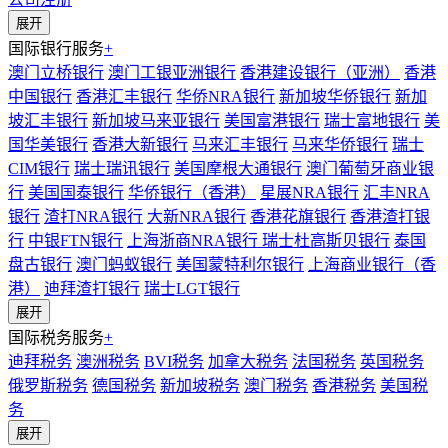
展开
国际银行服务
+
澳门立桥银行
澳门工银亚洲银行
香港建设银行（亚洲）
香港
中国银行
香港汇丰银行
华侨NRA银行
新加坡华侨银行
新加
坡汇丰银行
新加坡马来亚银行
美国富港银行
瑞士富地银行
美
国华美银行
香港大新银行
马来汇丰银行
马来华侨银行
瑞士
CIM银行
瑞士瑞讯银行
美国摩根大通银行
澳门葡萄牙商业银
行
美国国泰银行
华侨银行（香港）
星展NRA银行
汇丰NRA
银行
渣打NRA银行
大新NRA银行
香港花旗银行
香港渣打银
行
中银FTN银行
上海浙商NRA银行
瑞士杜高斯贝银行
泰国
盘古银行
澳门蚂蚁银行
美国蒙特利尔银行
上海商业银行（香
港）
迪拜渣打银行
瑞士LGT银行
展开
国际税务服务
+
迪拜税务
澳洲税务
BVI税务
加拿大税务
法国税务
英国税务
俄罗斯税务
德国税务
新加坡税务
澳门税务
香港税务
美国税
务
展开