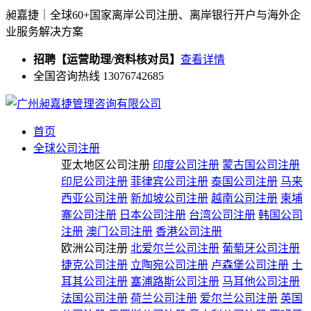
昶嘉捷｜全球60+国家离岸公司注册、离岸银行开户与海外企
业服务解决方案
招聘【运营助理/资料核对员】
查看详情
全国咨询热线 13076742685
首页
全球公司注册
亚太地区公司注册
印度公司注册
蒙古国公司注册
印尼公司注册
菲律宾公司注册
泰国公司注册
马来
西亚公司注册
新加坡公司注册
越南公司注册
柬埔
寨公司注册
日本公司注册
台湾公司注册
韩国公司
注册
澳门公司注册
香港公司注册
欧洲公司注册
北爱尔兰公司注册
葡萄牙公司注册
捷克公司注册
立陶宛公司注册
卢森堡公司注册
土
耳其公司注册
塞浦路斯公司注册
马耳他公司注册
法国公司注册
荷兰公司注册
爱尔兰公司注册
英国