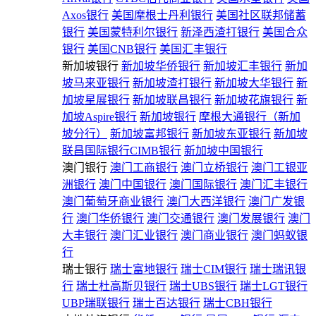
Axos银行
美国摩根士丹利银行
美国社区联邦储蓄
银行
美国蒙特利尔银行
新泽西渣打银行
美国合众
银行
美国CNB银行
美国汇丰银行
新加坡银行
新加坡华侨银行
新加坡汇丰银行
新加
坡马来亚银行
新加坡渣打银行
新加坡大华银行
新
加坡星展银行
新加坡联昌银行
新加坡花旗银行
新
加坡Aspire银行
新加坡银行
摩根大通银行（新加
坡分行）
新加坡富邦银行
新加坡东亚银行
新加坡
联昌国际银行CIMB银行
新加坡中国银行
澳门银行
澳门工商银行
澳门立桥银行
澳门工银亚
洲银行
澳门中国银行
澳门国际银行
澳门汇丰银行
澳门葡萄牙商业银行
澳门大西洋银行
澳门广发银
行
澳门华侨银行
澳门交通银行
澳门发展银行
澳门
大丰银行
澳门汇业银行
澳门商业银行
澳门蚂蚁银
行
瑞士银行
瑞士富地银行
瑞士CIM银行
瑞士瑞讯银
行
瑞士杜高斯贝银行
瑞士UBS银行
瑞士LGT银行
UBP瑞联银行
瑞士百达银行
瑞士CBH银行