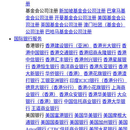
册
基金会公司注册
新加坡基金会公司注册
巴拿马基
金会公司注册
开曼基金会公司注册
美国基金会公
司注册
英国基金会公司注册
澳门社团（基金会）
公司注册
巴哈马基金会公司注册
国际银行服务
香港银行
香港建设银行（亚洲）
香港光大银行
香
港中国银行
香港交通银行
香港招商永隆银行
香港
中信银行
香港汇丰银行
香港创兴银行
香港星展银
行
香港恒生银行
南洋商业银行
香港东亚银行
香港
大新银行
华侨银行（香港）
香港花旗银行
香港渣
打银行
工银亚洲银行
印度ICICI银行（香港分行）
德意志银行（香港分行）
香港小花旗银行
上海商
业银行（香港）
香港众安银行
香港华美银行
大众
银行（香港）银行
中国信托商业银行
香港大华银
行
王道商业银行
美国银行
美国富港银行
美国华美银行
美国摩根大
通银行
美国国泰银行
美国银行
美国加州银行
美国
Arival银行
CTBC信托商业银行
美国水星银行
美国