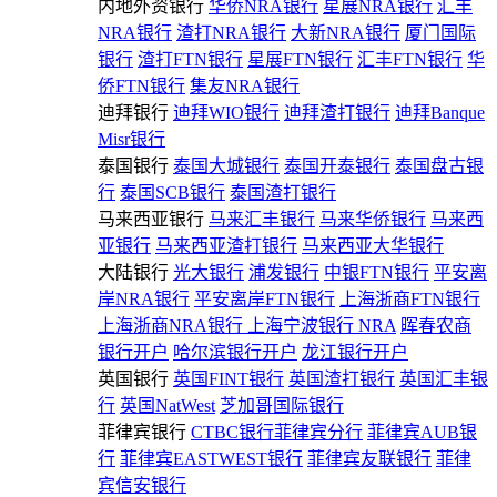
内地外资银行
华侨NRA银行
星展NRA银行
汇丰
NRA银行
渣打NRA银行
大新NRA银行
厦门国际
银行
渣打FTN银行
星展FTN银行
汇丰FTN银行
华
侨FTN银行
集友NRA银行
迪拜银行
迪拜WIO银行
迪拜渣打银行
迪拜Banque
Misr银行
泰国银行
泰国大城银行
泰国开泰银行
泰国盘古银
行
泰国SCB银行
泰国渣打银行
马来西亚银行
马来汇丰银行
马来华侨银行
马来西
亚银行
马来西亚渣打银行
马来西亚大华银行
大陆银行
光大银行
浦发银行
中银FTN银行
平安离
岸NRA银行
平安离岸FTN银行
上海浙商FTN银行
上海浙商NRA银行
上海宁波银行 NRA
晖春农商
银行开户
哈尔滨银行开户
龙江银行开户
英国银行
英国FINT银行
英国渣打银行
英国汇丰银
行
英国NatWest
芝加哥国际银行
菲律宾银行
CTBC银行菲律宾分行
菲律宾AUB银
行
菲律宾EASTWEST银行
菲律宾友联银行
菲律
宾信安银行