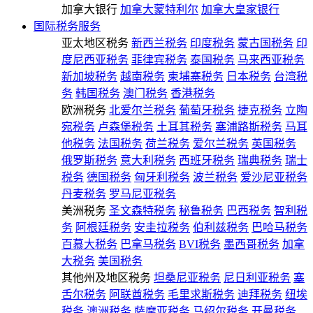
加拿大银行
加拿大蒙特利尔
加拿大皇家银行
国际税务服务
亚太地区税务
新西兰税务
印度税务
蒙古国税务
印
度尼西亚税务
菲律宾税务
泰国税务
马来西亚税务
新加坡税务
越南税务
柬埔寨税务
日本税务
台湾税
务
韩国税务
澳门税务
香港税务
欧洲税务
北爱尔兰税务
葡萄牙税务
捷克税务
立陶
宛税务
卢森堡税务
土耳其税务
塞浦路斯税务
马耳
他税务
法国税务
荷兰税务
爱尔兰税务
英国税务
俄罗斯税务
意大利税务
西班牙税务
瑞典税务
瑞士
税务
德国税务
匈牙利税务
波兰税务
爱沙尼亚税务
丹麦税务
罗马尼亚税务
美洲税务
圣文森特税务
秘鲁税务
巴西税务
智利税
务
阿根廷税务
安圭拉税务
伯利兹税务
巴哈马税务
百慕大税务
巴拿马税务
BVI税务
墨西哥税务
加拿
大税务
美国税务
其他州及地区税务
坦桑尼亚税务
尼日利亚税务
塞
舌尔税务
阿联酋税务
毛里求斯税务
迪拜税务
纽埃
税务
澳洲税务
萨摩亚税务
马绍尔税务
开曼税务