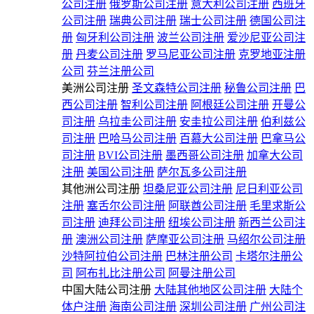
公司注册
俄罗斯公司注册
意大利公司注册
西班牙
公司注册
瑞典公司注册
瑞士公司注册
德国公司注
册
匈牙利公司注册
波兰公司注册
爱沙尼亚公司注
册
丹麦公司注册
罗马尼亚公司注册
克罗地亚注册
公司
芬兰注册公司
美洲公司注册
圣文森特公司注册
秘鲁公司注册
巴
西公司注册
智利公司注册
阿根廷公司注册
开曼公
司注册
乌拉圭公司注册
安圭拉公司注册
伯利兹公
司注册
巴哈马公司注册
百慕大公司注册
巴拿马公
司注册
BVI公司注册
墨西哥公司注册
加拿大公司
注册
美国公司注册
萨尔瓦多公司注册
其他洲公司注册
坦桑尼亚公司注册
尼日利亚公司
注册
塞舌尔公司注册
阿联酋公司注册
毛里求斯公
司注册
迪拜公司注册
纽埃公司注册
新西兰公司注
册
澳洲公司注册
萨摩亚公司注册
马绍尔公司注册
沙特阿拉伯公司注册
巴林注册公司
卡塔尔注册公
司
阿布扎比注册公司
阿曼注册公司
中国大陆公司注册
大陆其他地区公司注册
大陆个
体户注册
海南公司注册
深圳公司注册
广州公司注