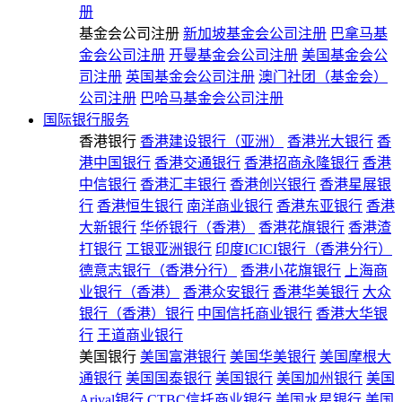
册
基金会公司注册
新加坡基金会公司注册
巴拿马基
金会公司注册
开曼基金会公司注册
美国基金会公
司注册
英国基金会公司注册
澳门社团（基金会）
公司注册
巴哈马基金会公司注册
国际银行服务
香港银行
香港建设银行（亚洲）
香港光大银行
香
港中国银行
香港交通银行
香港招商永隆银行
香港
中信银行
香港汇丰银行
香港创兴银行
香港星展银
行
香港恒生银行
南洋商业银行
香港东亚银行
香港
大新银行
华侨银行（香港）
香港花旗银行
香港渣
打银行
工银亚洲银行
印度ICICI银行（香港分行）
德意志银行（香港分行）
香港小花旗银行
上海商
业银行（香港）
香港众安银行
香港华美银行
大众
银行（香港）银行
中国信托商业银行
香港大华银
行
王道商业银行
美国银行
美国富港银行
美国华美银行
美国摩根大
通银行
美国国泰银行
美国银行
美国加州银行
美国
Arival银行
CTBC信托商业银行
美国水星银行
美国