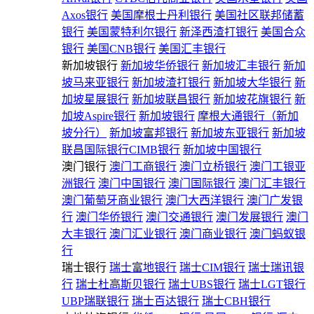
Axos银行
美国摩根士丹利银行
美国社区联邦储蓄
银行
美国蒙特利尔银行
新泽西渣打银行
美国合众
银行
美国CNB银行
美国汇丰银行
新加坡银行
新加坡华侨银行
新加坡汇丰银行
新加
坡马来亚银行
新加坡渣打银行
新加坡大华银行
新
加坡星展银行
新加坡联昌银行
新加坡花旗银行
新
加坡Aspire银行
新加坡银行
摩根大通银行（新加
坡分行）
新加坡富邦银行
新加坡东亚银行
新加坡
联昌国际银行CIMB银行
新加坡中国银行
澳门银行
澳门工商银行
澳门立桥银行
澳门工银亚
洲银行
澳门中国银行
澳门国际银行
澳门汇丰银行
澳门葡萄牙商业银行
澳门大西洋银行
澳门广发银
行
澳门华侨银行
澳门交通银行
澳门发展银行
澳门
大丰银行
澳门汇业银行
澳门商业银行
澳门蚂蚁银
行
瑞士银行
瑞士富地银行
瑞士CIM银行
瑞士瑞讯银
行
瑞士杜高斯贝银行
瑞士UBS银行
瑞士LGT银行
UBP瑞联银行
瑞士百达银行
瑞士CBH银行