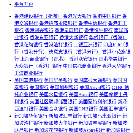
平台开户
香港建设银行（亚洲）
香港光大银行
香港中国银行
香
港交通银行
香港招商永隆银行
香港中信银行
香港汇丰
银行
香港创兴银行
香港星展银行
香港恒生银行
南洋商
业银行
香港东亚银行
香港大新银行
华侨银行（香港）
香港花旗银行
香港渣打银行
工银亚洲银行
印度ICICI银
行（香港分行）
德意志银行（香港分行）
香港小花旗银
行
上海商业银行（香港）
香港众安银行
香港华美银行
大众银行（香港）银行
中国信托商业银行
香港大华银行
王道商业银行
美国富港银行
美国华美银行
美国摩根大通银行
美国国
泰银行
美国银行
美国加州银行
美国Arival银行
CTBC信
托商业银行
美国水星银行
美国Axos银行
美国摩根士丹
利银行
美国社区联邦储蓄银行
美国蒙特利尔银行
新泽
西渣打银行
美国合众银行
美国CNB银行
美国汇丰银行
新加坡华侨银行
新加坡汇丰银行
新加坡马来亚银行
新
加坡渣打银行
新加坡大华银行
新加坡星展银行
新加坡
联昌银行
新加坡花旗银行
新加坡Aspire银行
新加坡银行