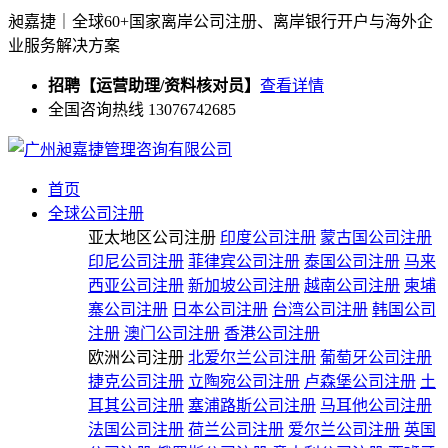
昶嘉捷｜全球60+国家离岸公司注册、离岸银行开户与海外企
业服务解决方案
招聘【运营助理/资料核对员】
查看详情
全国咨询热线 13076742685
首页
全球公司注册
亚太地区公司注册
印度公司注册
蒙古国公司注册
印尼公司注册
菲律宾公司注册
泰国公司注册
马来
西亚公司注册
新加坡公司注册
越南公司注册
柬埔
寨公司注册
日本公司注册
台湾公司注册
韩国公司
注册
澳门公司注册
香港公司注册
欧洲公司注册
北爱尔兰公司注册
葡萄牙公司注册
捷克公司注册
立陶宛公司注册
卢森堡公司注册
土
耳其公司注册
塞浦路斯公司注册
马耳他公司注册
法国公司注册
荷兰公司注册
爱尔兰公司注册
英国