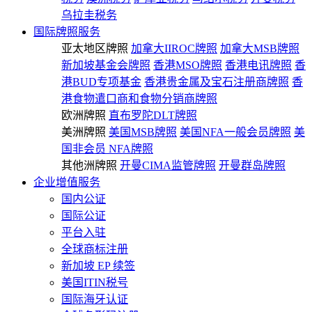
乌拉圭税务
国际牌照服务
亚太地区牌照
加拿大IIROC牌照
加拿大MSB牌照
新加坡基金会牌照
香港MSO牌照
香港电讯牌照
香
港BUD专项基金
香港贵金属及宝石注册商牌照
香
港食物遣口商和食物分销商牌照
欧洲牌照
直布罗陀DLT牌照
美洲牌照
美国MSB牌照
美国NFA一般会员牌照
美
国非会员 NFA牌照
其他洲牌照
开曼CIMA监管牌照
开曼群岛牌照
企业增值服务
国内公证
国际公证
平台入驻
全球商标注册
新加坡 EP 续签
美国ITIN税号
国际海牙认证