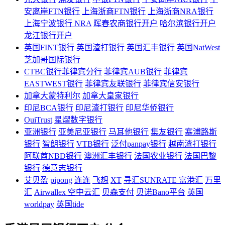
安离岸FTN银行
上海浙商FTN银行
上海浙商NRA银行
上海宁波银行 NRA
晖春农商银行开户
哈尔滨银行开户
龙江银行开户
英国FINT银行
英国渣打银行
英国汇丰银行
英国NatWest
芝加哥国际银行
CTBC银行菲律宾分行
菲律宾AUB银行
菲律宾
EASTWEST银行
菲律宾友联银行
菲律宾信安银行
加拿大蒙特利尔
加拿大皇家银行
印尼BCA银行
印尼渣打银行
印尼华侨银行
OuiTrust
星熠数字银行
亚洲银行
亚美尼亚银行
马耳他银行
集友银行
塞浦路斯
银行
智朗银行
VTB银行
泛付panpay银行
越南渣打银行
阿联酋NBD银行
澳洲汇丰银行
法国农业银行
法国巴黎
银行
德意志银行
艾贝盈
pipong
连连
飞想
XT
寻汇SUNRATE
富港汇
万里
汇
Airwallex 空中云汇
贝森支付
贝诺Bano平台
英国
worldpay
英国tide