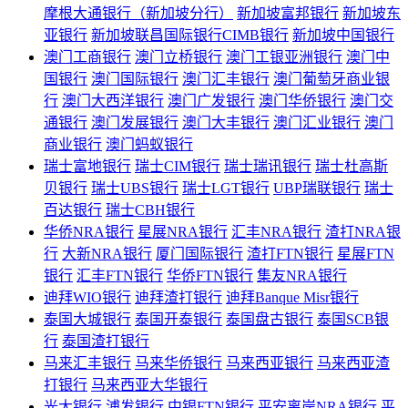
摩根大通银行（新加坡分行）
新加坡富邦银行
新加坡东
亚银行
新加坡联昌国际银行CIMB银行
新加坡中国银行
澳门工商银行
澳门立桥银行
澳门工银亚洲银行
澳门中
国银行
澳门国际银行
澳门汇丰银行
澳门葡萄牙商业银
行
澳门大西洋银行
澳门广发银行
澳门华侨银行
澳门交
通银行
澳门发展银行
澳门大丰银行
澳门汇业银行
澳门
商业银行
澳门蚂蚁银行
瑞士富地银行
瑞士CIM银行
瑞士瑞讯银行
瑞士杜高斯
贝银行
瑞士UBS银行
瑞士LGT银行
UBP瑞联银行
瑞士
百达银行
瑞士CBH银行
华侨NRA银行
星展NRA银行
汇丰NRA银行
渣打NRA银
行
大新NRA银行
厦门国际银行
渣打FTN银行
星展FTN
银行
汇丰FTN银行
华侨FTN银行
集友NRA银行
迪拜WIO银行
迪拜渣打银行
迪拜Banque Misr银行
泰国大城银行
泰国开泰银行
泰国盘古银行
泰国SCB银
行
泰国渣打银行
马来汇丰银行
马来华侨银行
马来西亚银行
马来西亚渣
打银行
马来西亚大华银行
光大银行
浦发银行
中银FTN银行
平安离岸NRA银行
平