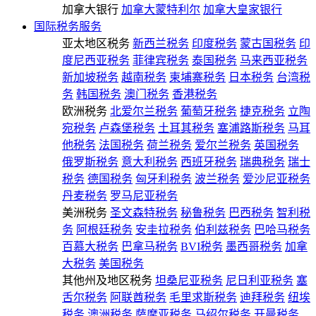
加拿大银行
加拿大蒙特利尔
加拿大皇家银行
国际税务服务
亚太地区税务
新西兰税务
印度税务
蒙古国税务
印
度尼西亚税务
菲律宾税务
泰国税务
马来西亚税务
新加坡税务
越南税务
柬埔寨税务
日本税务
台湾税
务
韩国税务
澳门税务
香港税务
欧洲税务
北爱尔兰税务
葡萄牙税务
捷克税务
立陶
宛税务
卢森堡税务
土耳其税务
塞浦路斯税务
马耳
他税务
法国税务
荷兰税务
爱尔兰税务
英国税务
俄罗斯税务
意大利税务
西班牙税务
瑞典税务
瑞士
税务
德国税务
匈牙利税务
波兰税务
爱沙尼亚税务
丹麦税务
罗马尼亚税务
美洲税务
圣文森特税务
秘鲁税务
巴西税务
智利税
务
阿根廷税务
安圭拉税务
伯利兹税务
巴哈马税务
百慕大税务
巴拿马税务
BVI税务
墨西哥税务
加拿
大税务
美国税务
其他州及地区税务
坦桑尼亚税务
尼日利亚税务
塞
舌尔税务
阿联酋税务
毛里求斯税务
迪拜税务
纽埃
税务
澳洲税务
萨摩亚税务
马绍尔税务
开曼税务