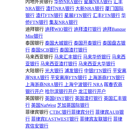
内地外资银行
华侨NRA银行
星展NRA银行
汇丰
NRA银行
渣打NRA银行
大新NRA银行
厦门国际
银行
渣打FTN银行
星展FTN银行
汇丰FTN银行
华
侨FTN银行
集友NRA银行
迪拜银行
迪拜WIO银行
迪拜渣打银行
迪拜Banque
Misr银行
泰国银行
泰国大城银行
泰国开泰银行
泰国盘古银
行
泰国SCB银行
泰国渣打银行
马来西亚银行
马来汇丰银行
马来华侨银行
马来西
亚银行
马来西亚渣打银行
马来西亚大华银行
大陆银行
光大银行
浦发银行
中银FTN银行
平安离
岸NRA银行
平安离岸FTN银行
上海浙商FTN银行
上海浙商NRA银行
上海宁波银行 NRA
晖春农商
银行开户
哈尔滨银行开户
龙江银行开户
英国银行
英国FINT银行
英国渣打银行
英国汇丰银
行
英国NatWest
芝加哥国际银行
菲律宾银行
CTBC银行菲律宾分行
菲律宾AUB银
行
菲律宾EASTWEST银行
菲律宾友联银行
菲律
宾信安银行