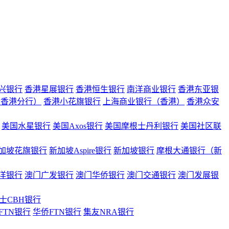
兴银行
香港星展银行
香港恒生银行
南洋商业银行
香港东亚银
（香港分行）
香港小花旗银行
上海商业银行（香港）
香港众安
美国水星银行
美国Axos银行
美国摩根士丹利银行
美国社区联
加坡花旗银行
新加坡Aspire银行
新加坡银行
摩根大通银行（新
洋银行
澳门广发银行
澳门华侨银行
澳门交通银行
澳门发展银
士CBH银行
FTN银行
华侨FTN银行
集友NRA银行