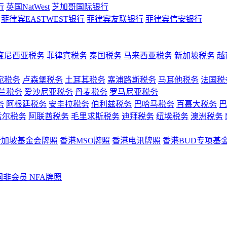
行
英国NatWest
芝加哥国际银行
菲律宾EASTWEST银行
菲律宾友联银行
菲律宾信安银行
度尼西亚税务
菲律宾税务
泰国税务
马来西亚税务
新加坡税务
越
宛税务
卢森堡税务
土耳其税务
塞浦路斯税务
马耳他税务
法国税
兰税务
爱沙尼亚税务
丹麦税务
罗马尼亚税务
务
阿根廷税务
安圭拉税务
伯利兹税务
巴哈马税务
百慕大税务
巴
舌尔税务
阿联酋税务
毛里求斯税务
迪拜税务
纽埃税务
澳洲税务
新加坡基金会牌照
香港MSO牌照
香港电讯牌照
香港BUD专项基
国非会员 NFA牌照