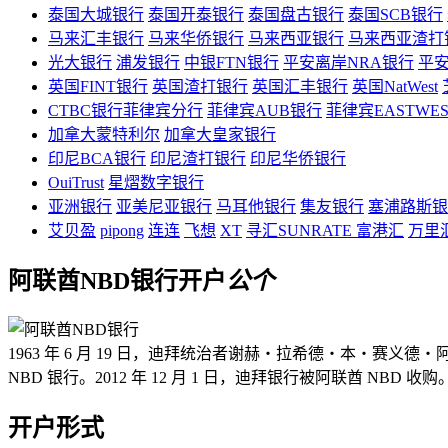
泰国大城银行
泰国开泰银行
泰国盘古银行
泰国SCB银行
马来汇丰银行
马来华侨银行
马来西亚银行
马来西亚渣打
光大银行
浦发银行
中银FTN银行
平安离岸NRA银行
平安
英国FINT银行
英国渣打银行
英国汇丰银行
英国NatWest
CTBC银行菲律宾分行
菲律宾AUB银行
菲律宾EASTWE
加拿大蒙特利尔
加拿大皇家银行
印尼BCA银行
印尼渣打银行
印尼华侨银行
OuiTrust
星熠数字银行
亚洲银行
亚美尼亚银行
马耳他银行
集友银行
塞浦路斯银
艾贝盈
pipong
连连
飞想
XT
寻汇SUNRATE
富港汇
万里
阿联酋NBD银行开户
公
个
1963 年 6 月 19 日，迪拜统治者谢赫・拉希德・本・赛义
NBD 银行。2012 年 12 月 1 日，迪拜银行被阿联酋 N
开户形式