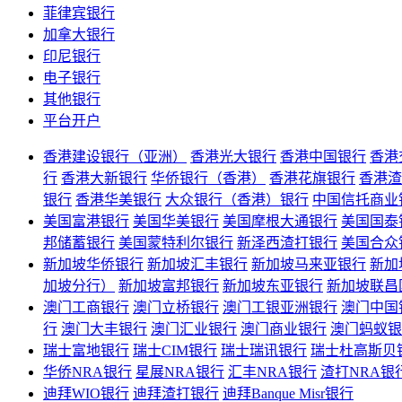
菲律宾银行
加拿大银行
印尼银行
电子银行
其他银行
平台开户
香港建设银行（亚洲）
香港光大银行
香港中国银行
香港
行
香港大新银行
华侨银行（香港）
香港花旗银行
香港渣
银行
香港华美银行
大众银行（香港）银行
中国信托商业
美国富港银行
美国华美银行
美国摩根大通银行
美国国泰
邦储蓄银行
美国蒙特利尔银行
新泽西渣打银行
美国合众
新加坡华侨银行
新加坡汇丰银行
新加坡马来亚银行
新加
加坡分行）
新加坡富邦银行
新加坡东亚银行
新加坡联昌
澳门工商银行
澳门立桥银行
澳门工银亚洲银行
澳门中国
行
澳门大丰银行
澳门汇业银行
澳门商业银行
澳门蚂蚁银
瑞士富地银行
瑞士CIM银行
瑞士瑞讯银行
瑞士杜高斯贝
华侨NRA银行
星展NRA银行
汇丰NRA银行
渣打NRA银
迪拜WIO银行
迪拜渣打银行
迪拜Banque Misr银行