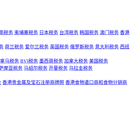
南税务
柬埔寨税务
日本税务
台湾税务
韩国税务
澳门税务
香港
务
荷兰税务
爱尔兰税务
英国税务
俄罗斯税务
意大利税务
西班
拿马税务
BVI税务
墨西哥税务
加拿大税务
美国税务
萨摩亚税务
马绍尔税务
开曼税务
乌拉圭税务
金
香港贵金属及宝石注册商牌照
香港食物遣口商和食物分销商