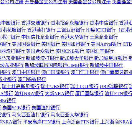
会公司注册
开曼基金会公司注册
美国基金会公司注册
英国基金
港中国银行
香港交通银行
香港招商永隆银行
香港中信银行
香港
香港花旗银行
香港渣打银行
工银亚洲银行
印度ICICI银行（香
香港）银行
中国信托商业银行
香港大华银行
王道商业银行
通银行
美国国泰银行
美国银行
美国加州银行
美国Arival银行
CT
泽西渣打银行
美国合众银行
美国CNB银行
美国汇丰银行
坡马来亚银行
新加坡渣打银行
新加坡大华银行
新加坡星展银行
坡东亚银行
新加坡联昌国际银行CIMB银行
新加坡中国银行
洲银行
澳门中国银行
澳门国际银行
澳门汇丰银行
澳门葡萄牙商
商业银行
澳门蚂蚁银行
行
瑞士杜高斯贝银行
瑞士UBS银行
瑞士LGT银行
UBP瑞联银行
RA银行
渣打NRA银行
大新NRA银行
厦门国际银行
渣打FTN银
Misr银行
行
泰国SCB银行
泰国渣打银行
亚银行
马来西亚渣打银行
马来西亚大华银行
岸NRA银行
平安离岸FTN银行
上海浙商FTN银行
上海浙商NRA