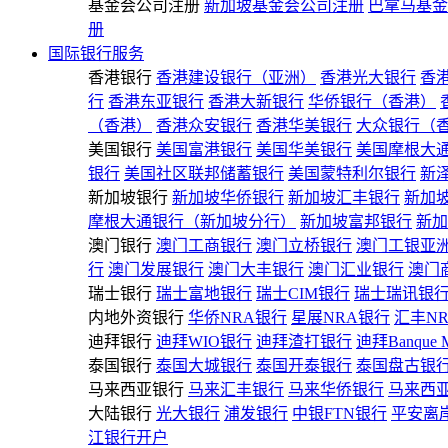
基金会公司注册
新加坡基金会公司注册
巴拿马基金
册
国际银行服务
香港银行
香港建设银行（亚洲）
香港光大银行
香
行
香港东亚银行
香港大新银行
华侨银行（香港）
（香港）
香港众安银行
香港华美银行
大众银行（
美国银行
美国富港银行
美国华美银行
美国摩根大
银行
美国社区联邦储蓄银行
美国蒙特利尔银行
新
新加坡银行
新加坡华侨银行
新加坡汇丰银行
新加
摩根大通银行（新加坡分行）
新加坡富邦银行
新加
澳门银行
澳门工商银行
澳门立桥银行
澳门工银亚
行
澳门发展银行
澳门大丰银行
澳门汇业银行
澳门
瑞士银行
瑞士富地银行
瑞士CIM银行
瑞士瑞讯银
内地外资银行
华侨NRA银行
星展NRA银行
汇丰N
迪拜银行
迪拜WIO银行
迪拜渣打银行
迪拜Banque 
泰国银行
泰国大城银行
泰国开泰银行
泰国盘古银
马来西亚银行
马来汇丰银行
马来华侨银行
马来西
大陆银行
光大银行
浦发银行
中银FTN银行
平安离
江银行开户