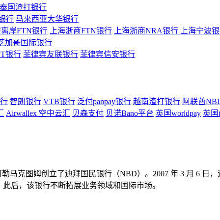
泰国渣打银行
银行
马来西亚大华银行
离岸FTN银行
上海浙商FTN银行
上海浙商NRA银行
上海宁波银行
芝加哥国际银行
ST银行
菲律宾友联银行
菲律宾信安银行
行
智朗银行
VTB银行
泛付panpay银行
越南渣打银行
阿联酋NB
汇
Airwallex 空中云汇
贝森支付
贝诺Bano平台
英国worldpay
英国t
德・阿勒马克图姆创立了迪拜国民银行（NBD）。2007 年 3 月 
BD 收购。此后，该银行不断拓展业务领域和国际市场。