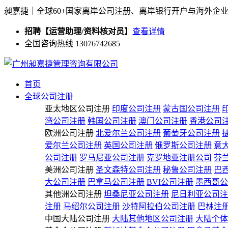
昶嘉捷｜全球60+国家离岸公司注册、离岸银行开户与海外企
招聘【运营助理/资料核对员】
查看详情
全国咨询热线 13076742685
首页
全球公司注册
亚太地区公司注册
印度公司注册
蒙古国公司注册
湾公司注册
韩国公司注册
澳门公司注册
香港公司
欧洲公司注册
北爱尔兰公司注册
葡萄牙公司注册
爱尔兰公司注册
英国公司注册
俄罗斯公司注册
意
公司注册
罗马尼亚公司注册
克罗地亚注册公司
芬
美洲公司注册
圣文森特公司注册
秘鲁公司注册
巴
大公司注册
巴拿马公司注册
BVI公司注册
墨西哥公
其他洲公司注册
坦桑尼亚公司注册
尼日利亚公司注
注册
马绍尔公司注册
沙特阿拉伯公司注册
巴林注
中国大陆公司注册
大陆其他地区公司注册
大陆个体