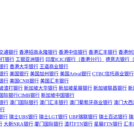
交通银行
香港招商永隆银行
香港中信银行
香港汇丰银行
香港创
打银行
工银亚洲银行
印度ICICI银行（香港分行）
德意志银行
银行
香港大华银行
王道商业银行
银行
美国银行
美国加州银行
美国Arival银行
CTBC信托商业银行
银行
美国CNB银行
美国汇丰银行
坡渣打银行
新加坡大华银行
新加坡星展银行
新加坡联昌银行
新
国际银行CIMB银行
新加坡中国银行
银行
澳门国际银行
澳门汇丰银行
澳门葡萄牙商业银行
澳门大西
行
银行
瑞士UBS银行
瑞士LGT银行
UBP瑞联银行
瑞士百达银行
瑞
行
大新NRA银行
厦门国际银行
渣打FTN银行
星展FTN银行
汇丰