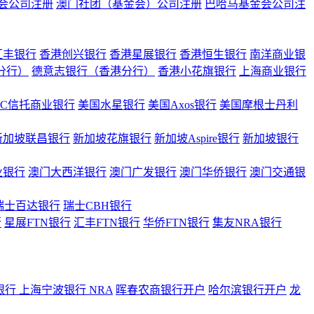
会公司注册
澳门社团（基金会）公司注册
巴哈马基金会公司注
汇丰银行
香港创兴银行
香港星展银行
香港恒生银行
南洋商业银
港分行）
德意志银行（香港分行）
香港小花旗银行
上海商业银行
BC信托商业银行
美国水星银行
美国Axos银行
美国摩根士丹利
新加坡联昌银行
新加坡花旗银行
新加坡Aspire银行
新加坡银行
业银行
澳门大西洋银行
澳门广发银行
澳门华侨银行
澳门交通银
瑞士百达银行
瑞士CBH银行
行
星展FTN银行
汇丰FTN银行
华侨FTN银行
集友NRA银行
银行
上海宁波银行 NRA
晖春农商银行开户
哈尔滨银行开户
龙