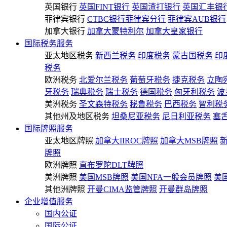
英国银行
英国FINT银行
英国渣打银行
英国汇丰银
菲律宾银行
CTBC银行菲律宾分行
菲律宾AUB银行
加拿大银行
加拿大蒙特利尔
加拿大皇家银行
国际税务服务
亚太地区税务
新西兰税务
印度税务
蒙古国税务
印
税务
欧洲税务
北爱尔兰税务
葡萄牙税务
捷克税务
立陶
牙税务
瑞典税务
瑞士税务
德国税务
匈牙利税务
波
美洲税务
圣文森特税务
秘鲁税务
巴西税务
智利税
其他州及地区税务
坦桑尼亚税务
尼日利亚税务
塞
国际牌照服务
亚太地区牌照
加拿大IIROC牌照
加拿大MSB牌照
牌照
欧洲牌照
直布罗陀DLT牌照
美洲牌照
美国MSB牌照
美国NFA一般会员牌照
美
其他洲牌照
开曼CIMA监管牌照
开曼群岛牌照
企业增值服务
国内公证
国际公证