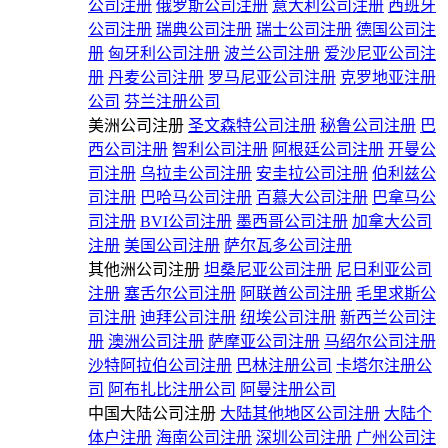
公司注册
俄罗斯公司注册
意大利公司注册
西班牙
公司注册
瑞典公司注册
瑞士公司注册
德国公司注
册
匈牙利公司注册
波兰公司注册
爱沙尼亚公司注
册
丹麦公司注册
罗马尼亚公司注册
克罗地亚注册
公司
芬兰注册公司
美洲公司注册
圣文森特公司注册
秘鲁公司注册
巴
西公司注册
智利公司注册
阿根廷公司注册
开曼公
司注册
乌拉圭公司注册
安圭拉公司注册
伯利兹公
司注册
巴哈马公司注册
百慕大公司注册
巴拿马公
司注册
BVI公司注册
墨西哥公司注册
加拿大公司
注册
美国公司注册
萨尔瓦多公司注册
其他洲公司注册
坦桑尼亚公司注册
尼日利亚公司
注册
塞舌尔公司注册
阿联酋公司注册
毛里求斯公
司注册
迪拜公司注册
纽埃公司注册
新西兰公司注
册
澳洲公司注册
萨摩亚公司注册
马绍尔公司注册
沙特阿拉伯公司注册
巴林注册公司
卡塔尔注册公
司
阿布扎比注册公司
阿曼注册公司
中国大陆公司注册
大陆其他地区公司注册
大陆个
体户注册
海南公司注册
深圳公司注册
广州公司注