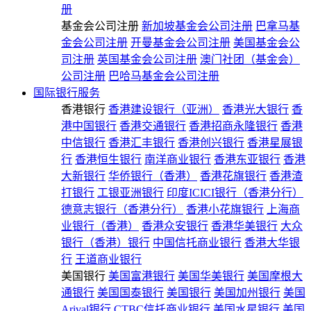
册
基金会公司注册
新加坡基金会公司注册
巴拿马基
金会公司注册
开曼基金会公司注册
美国基金会公
司注册
英国基金会公司注册
澳门社团（基金会）
公司注册
巴哈马基金会公司注册
国际银行服务
香港银行
香港建设银行（亚洲）
香港光大银行
香
港中国银行
香港交通银行
香港招商永隆银行
香港
中信银行
香港汇丰银行
香港创兴银行
香港星展银
行
香港恒生银行
南洋商业银行
香港东亚银行
香港
大新银行
华侨银行（香港）
香港花旗银行
香港渣
打银行
工银亚洲银行
印度ICICI银行（香港分行）
德意志银行（香港分行）
香港小花旗银行
上海商
业银行（香港）
香港众安银行
香港华美银行
大众
银行（香港）银行
中国信托商业银行
香港大华银
行
王道商业银行
美国银行
美国富港银行
美国华美银行
美国摩根大
通银行
美国国泰银行
美国银行
美国加州银行
美国
Arival银行
CTBC信托商业银行
美国水星银行
美国