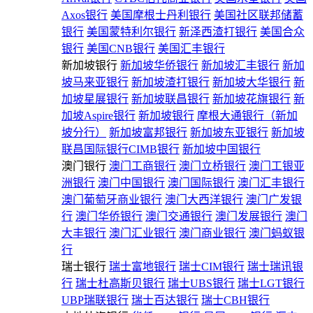
Axos银行
美国摩根士丹利银行
美国社区联邦储蓄
银行
美国蒙特利尔银行
新泽西渣打银行
美国合众
银行
美国CNB银行
美国汇丰银行
新加坡银行
新加坡华侨银行
新加坡汇丰银行
新加
坡马来亚银行
新加坡渣打银行
新加坡大华银行
新
加坡星展银行
新加坡联昌银行
新加坡花旗银行
新
加坡Aspire银行
新加坡银行
摩根大通银行（新加
坡分行）
新加坡富邦银行
新加坡东亚银行
新加坡
联昌国际银行CIMB银行
新加坡中国银行
澳门银行
澳门工商银行
澳门立桥银行
澳门工银亚
洲银行
澳门中国银行
澳门国际银行
澳门汇丰银行
澳门葡萄牙商业银行
澳门大西洋银行
澳门广发银
行
澳门华侨银行
澳门交通银行
澳门发展银行
澳门
大丰银行
澳门汇业银行
澳门商业银行
澳门蚂蚁银
行
瑞士银行
瑞士富地银行
瑞士CIM银行
瑞士瑞讯银
行
瑞士杜高斯贝银行
瑞士UBS银行
瑞士LGT银行
UBP瑞联银行
瑞士百达银行
瑞士CBH银行