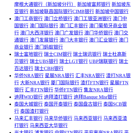
摩根大通银行（新加坡分行）
新加坡富邦银行
新加坡东
亚银行
新加坡联昌国际银行CIMB银行
新加坡中国银行
澳门工商银行
澳门立桥银行
澳门工银亚洲银行
澳门中
国银行
澳门国际银行
澳门汇丰银行
澳门葡萄牙商业银
行
澳门大西洋银行
澳门广发银行
澳门华侨银行
澳门交
通银行
澳门发展银行
澳门大丰银行
澳门汇业银行
澳门
商业银行
澳门蚂蚁银行
瑞士富地银行
瑞士CIM银行
瑞士瑞讯银行
瑞士杜高斯
贝银行
瑞士UBS银行
瑞士LGT银行
UBP瑞联银行
瑞士
百达银行
瑞士CBH银行
华侨NRA银行
星展NRA银行
汇丰NRA银行
渣打NRA银
行
大新NRA银行
厦门国际银行
渣打FTN银行
星展FTN
银行
汇丰FTN银行
华侨FTN银行
集友NRA银行
迪拜WIO银行
迪拜渣打银行
迪拜Banque Misr银行
泰国大城银行
泰国开泰银行
泰国盘古银行
泰国SCB银
行
泰国渣打银行
马来汇丰银行
马来华侨银行
马来西亚银行
马来西亚渣
打银行
马来西亚大华银行
光大银行
浦发银行
中银FTN银行
平安离岸NRA银行
平