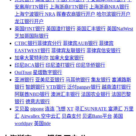
安离岸FTN银行
上海浙商FTN银行
上海浙商NRA银行
上海宁波银行 NRA
晖春农商银行开户
哈尔滨银行开户
龙江银行开户
英国FINT银行
英国渣打银行
英国汇丰银行
英国NatWest
芝加哥国际银行
CTBC银行菲律宾分行
菲律宾AUB银行
菲律宾
EASTWEST银行
菲律宾友联银行
菲律宾信安银行
加拿大蒙特利尔
加拿大皇家银行
印尼BCA银行
印尼渣打银行
印尼华侨银行
OuiTrust
星熠数字银行
亚洲银行
亚美尼亚银行
马耳他银行
集友银行
塞浦路斯
银行
智朗银行
VTB银行
泛付panpay银行
越南渣打银行
阿联酋NBD银行
澳洲汇丰银行
法国农业银行
法国巴黎
银行
德意志银行
艾贝盈
pipong
连连
飞想
XT
寻汇SUNRATE
富港汇
万里
汇
Airwallex 空中云汇
贝森支付
贝诺Bano平台
英国
worldpay
英国tide