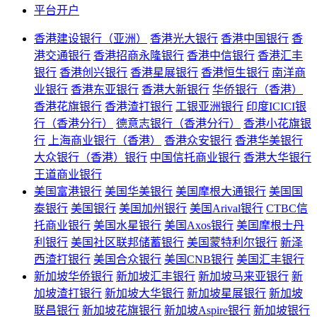
平台开户
香港建设银行（亚洲）
香港光大银行
香港中国银行
香
港交通银行
香港招商永隆银行
香港中信银行
香港汇丰
银行
香港创兴银行
香港星展银行
香港恒生银行
南洋商
业银行
香港东亚银行
香港大新银行
华侨银行（香港）
香港花旗银行
香港渣打银行
工银亚洲银行
印度ICICI银
行（香港分行）
德意志银行（香港分行）
香港小花旗银
行
上海商业银行（香港）
香港众安银行
香港华美银行
大众银行（香港）银行
中国信托商业银行
香港大华银行
王道商业银行
美国富港银行
美国华美银行
美国摩根大通银行
美国国
泰银行
美国银行
美国加州银行
美国Arival银行
CTBC信
托商业银行
美国水星银行
美国Axos银行
美国摩根士丹
利银行
美国社区联邦储蓄银行
美国蒙特利尔银行
新泽
西渣打银行
美国合众银行
美国CNB银行
美国汇丰银行
新加坡华侨银行
新加坡汇丰银行
新加坡马来亚银行
新
加坡渣打银行
新加坡大华银行
新加坡星展银行
新加坡
联昌银行
新加坡花旗银行
新加坡Aspire银行
新加坡银行