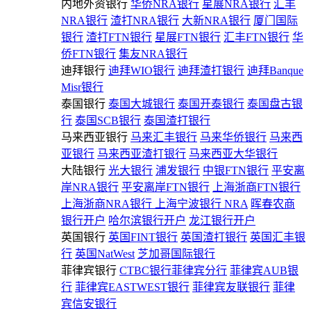
内地外资银行
华侨NRA银行
星展NRA银行
汇丰
NRA银行
渣打NRA银行
大新NRA银行
厦门国际
银行
渣打FTN银行
星展FTN银行
汇丰FTN银行
华
侨FTN银行
集友NRA银行
迪拜银行
迪拜WIO银行
迪拜渣打银行
迪拜Banque
Misr银行
泰国银行
泰国大城银行
泰国开泰银行
泰国盘古银
行
泰国SCB银行
泰国渣打银行
马来西亚银行
马来汇丰银行
马来华侨银行
马来西
亚银行
马来西亚渣打银行
马来西亚大华银行
大陆银行
光大银行
浦发银行
中银FTN银行
平安离
岸NRA银行
平安离岸FTN银行
上海浙商FTN银行
上海浙商NRA银行
上海宁波银行 NRA
晖春农商
银行开户
哈尔滨银行开户
龙江银行开户
英国银行
英国FINT银行
英国渣打银行
英国汇丰银
行
英国NatWest
芝加哥国际银行
菲律宾银行
CTBC银行菲律宾分行
菲律宾AUB银
行
菲律宾EASTWEST银行
菲律宾友联银行
菲律
宾信安银行