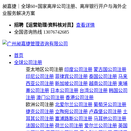
昶嘉捷｜全球60+国家离岸公司注册、离岸银行开户与海外企
业服务解决方案
招聘【运营助理/资料核对员】
查看详情
全国咨询热线 13076742685
首页
全球公司注册
亚太地区公司注册
印度公司注册
蒙古国公司注册
印尼公司注册
菲律宾公司注册
泰国公司注册
马来
西亚公司注册
新加坡公司注册
越南公司注册
柬埔
寨公司注册
日本公司注册
台湾公司注册
韩国公司
注册
澳门公司注册
香港公司注册
欧洲公司注册
北爱尔兰公司注册
葡萄牙公司注册
捷克公司注册
立陶宛公司注册
卢森堡公司注册
土
耳其公司注册
塞浦路斯公司注册
马耳他公司注册
法国公司注册
荷兰公司注册
爱尔兰公司注册
英国