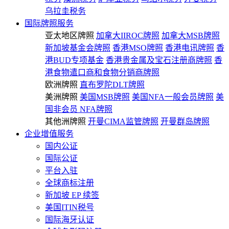
乌拉圭税务
国际牌照服务
亚太地区牌照
加拿大IIROC牌照
加拿大MSB牌照
新加坡基金会牌照
香港MSO牌照
香港电讯牌照
香
港BUD专项基金
香港贵金属及宝石注册商牌照
香
港食物遣口商和食物分销商牌照
欧洲牌照
直布罗陀DLT牌照
美洲牌照
美国MSB牌照
美国NFA一般会员牌照
美
国非会员 NFA牌照
其他洲牌照
开曼CIMA监管牌照
开曼群岛牌照
企业增值服务
国内公证
国际公证
平台入驻
全球商标注册
新加坡 EP 续签
美国ITIN税号
国际海牙认证