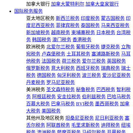
加拿大银行
加拿大蒙特利尔
加拿大皇家银行
国际税务服务
亚太地区税务
新西兰税务
印度税务
蒙古国税务
印
度尼西亚税务
菲律宾税务
泰国税务
马来西亚税务
新加坡税务
越南税务
柬埔寨税务
日本税务
台湾税
务
韩国税务
澳门税务
香港税务
欧洲税务
北爱尔兰税务
葡萄牙税务
捷克税务
立陶
宛税务
卢森堡税务
土耳其税务
塞浦路斯税务
马耳
他税务
法国税务
荷兰税务
爱尔兰税务
英国税务
俄罗斯税务
意大利税务
西班牙税务
瑞典税务
瑞士
税务
德国税务
匈牙利税务
波兰税务
爱沙尼亚税务
丹麦税务
罗马尼亚税务
美洲税务
圣文森特税务
秘鲁税务
巴西税务
智利税
务
阿根廷税务
安圭拉税务
伯利兹税务
巴哈马税务
百慕大税务
巴拿马税务
BVI税务
墨西哥税务
加拿
大税务
美国税务
其他州及地区税务
坦桑尼亚税务
尼日利亚税务
塞
舌尔税务
阿联酋税务
毛里求斯税务
迪拜税务
纽埃
税务
澳洲税务
萨摩亚税务
马绍尔税务
开曼税务