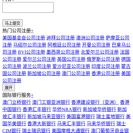
热门公司注册
+
美国基金会公司注册
迪拜公司注册
澳洲公司注册
萨摩亚公司
注册
马绍尔公司注册
阿根廷公司注册
开曼公司注册
巴拿马公
司注册
BVI公司注册
墨西哥公司注册
北爱尔兰公司注册
法国
公司注册
爱尔兰公司注册
英国公司注册
俄罗斯公司注册
德国
公司注册
波兰公司注册
爱沙尼亚公司注册
印度公司注册
蒙古
国公司注册
新加坡公司注册
澳门公司注册
香港公司注册
美国
公司注册
展开
国际银行服务
+
澳门立桥银行
澳门工银亚洲银行
香港建设银行（亚洲）
香港
中国银行
香港汇丰银行
华侨NRA银行
新加坡华侨银行
新加
坡汇丰银行
新加坡马来亚银行
美国富港银行
瑞士富地银行
美
国华美银行
香港大新银行
马来汇丰银行
马来华侨银行
瑞士
CIM银行
瑞士瑞讯银行
美国摩根大通银行
澳门葡萄牙商业银