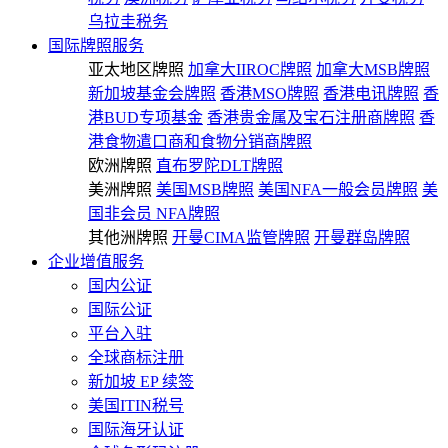
乌拉圭税务
国际牌照服务
亚太地区牌照
加拿大IIROC牌照
加拿大MSB牌照
新加坡基金会牌照
香港MSO牌照
香港电讯牌照
香
港BUD专项基金
香港贵金属及宝石注册商牌照
香
港食物遣口商和食物分销商牌照
欧洲牌照
直布罗陀DLT牌照
美洲牌照
美国MSB牌照
美国NFA一般会员牌照
美
国非会员 NFA牌照
其他洲牌照
开曼CIMA监管牌照
开曼群岛牌照
企业增值服务
国内公证
国际公证
平台入驻
全球商标注册
新加坡 EP 续签
美国ITIN税号
国际海牙认证