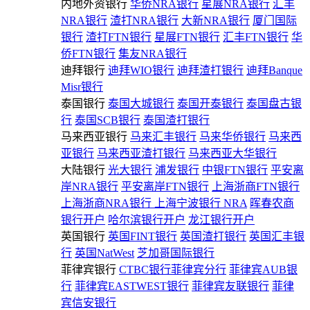
内地外资银行
华侨NRA银行
星展NRA银行
汇丰
NRA银行
渣打NRA银行
大新NRA银行
厦门国际
银行
渣打FTN银行
星展FTN银行
汇丰FTN银行
华
侨FTN银行
集友NRA银行
迪拜银行
迪拜WIO银行
迪拜渣打银行
迪拜Banque
Misr银行
泰国银行
泰国大城银行
泰国开泰银行
泰国盘古银
行
泰国SCB银行
泰国渣打银行
马来西亚银行
马来汇丰银行
马来华侨银行
马来西
亚银行
马来西亚渣打银行
马来西亚大华银行
大陆银行
光大银行
浦发银行
中银FTN银行
平安离
岸NRA银行
平安离岸FTN银行
上海浙商FTN银行
上海浙商NRA银行
上海宁波银行 NRA
晖春农商
银行开户
哈尔滨银行开户
龙江银行开户
英国银行
英国FINT银行
英国渣打银行
英国汇丰银
行
英国NatWest
芝加哥国际银行
菲律宾银行
CTBC银行菲律宾分行
菲律宾AUB银
行
菲律宾EASTWEST银行
菲律宾友联银行
菲律
宾信安银行