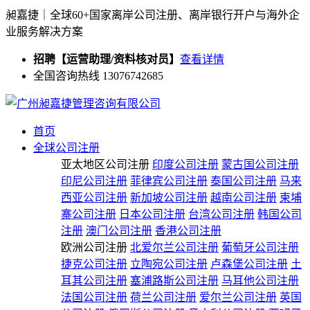
昶嘉捷｜全球60+国家离岸公司注册、离岸银行开户与海外企
业服务解决方案
招聘【运营助理/资料核对员】
查看详情
全国咨询热线 13076742685
首页
全球公司注册
亚太地区公司注册
印度公司注册
蒙古国公司注册
印尼公司注册
菲律宾公司注册
泰国公司注册
马来
西亚公司注册
新加坡公司注册
越南公司注册
柬埔
寨公司注册
日本公司注册
台湾公司注册
韩国公司
注册
澳门公司注册
香港公司注册
欧洲公司注册
北爱尔兰公司注册
葡萄牙公司注册
捷克公司注册
立陶宛公司注册
卢森堡公司注册
土
耳其公司注册
塞浦路斯公司注册
马耳他公司注册
法国公司注册
荷兰公司注册
爱尔兰公司注册
英国