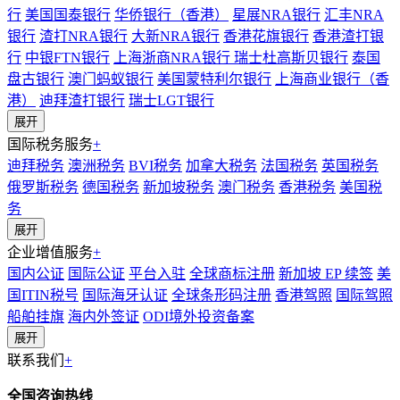
行
美国国泰银行
华侨银行（香港）
星展NRA银行
汇丰NRA
银行
渣打NRA银行
大新NRA银行
香港花旗银行
香港渣打银
行
中银FTN银行
上海浙商NRA银行
瑞士杜高斯贝银行
泰国
盘古银行
澳门蚂蚁银行
美国蒙特利尔银行
上海商业银行（香
港）
迪拜渣打银行
瑞士LGT银行
展开
国际税务服务
+
迪拜税务
澳洲税务
BVI税务
加拿大税务
法国税务
英国税务
俄罗斯税务
德国税务
新加坡税务
澳门税务
香港税务
美国税
务
展开
企业增值服务
+
国内公证
国际公证
平台入驻
全球商标注册
新加坡 EP 续签
美
国ITIN税号
国际海牙认证
全球条形码注册
香港驾照
国际驾照
船舶挂旗
海内外签证
ODI境外投资备案
展开
联系我们
+
全国咨询热线