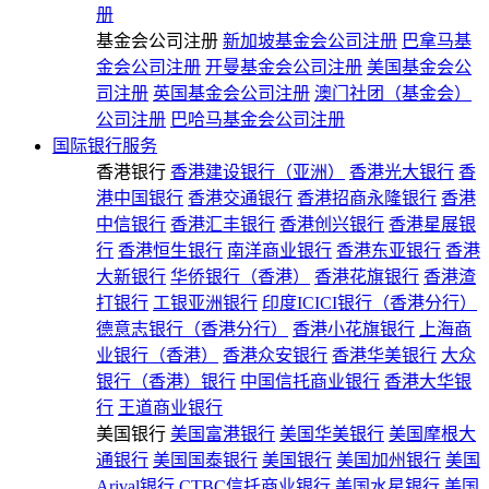
册
基金会公司注册
新加坡基金会公司注册
巴拿马基
金会公司注册
开曼基金会公司注册
美国基金会公
司注册
英国基金会公司注册
澳门社团（基金会）
公司注册
巴哈马基金会公司注册
国际银行服务
香港银行
香港建设银行（亚洲）
香港光大银行
香
港中国银行
香港交通银行
香港招商永隆银行
香港
中信银行
香港汇丰银行
香港创兴银行
香港星展银
行
香港恒生银行
南洋商业银行
香港东亚银行
香港
大新银行
华侨银行（香港）
香港花旗银行
香港渣
打银行
工银亚洲银行
印度ICICI银行（香港分行）
德意志银行（香港分行）
香港小花旗银行
上海商
业银行（香港）
香港众安银行
香港华美银行
大众
银行（香港）银行
中国信托商业银行
香港大华银
行
王道商业银行
美国银行
美国富港银行
美国华美银行
美国摩根大
通银行
美国国泰银行
美国银行
美国加州银行
美国
Arival银行
CTBC信托商业银行
美国水星银行
美国