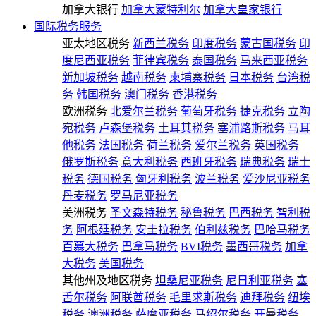
加拿大银行
加拿大蒙特利尔
加拿大皇家银行
国际税务服务
亚太地区税务
新西兰税务
印度税务
蒙古国税务
印
度尼西亚税务
菲律宾税务
泰国税务
马来西亚税务
新加坡税务
越南税务
柬埔寨税务
日本税务
台湾税
务
韩国税务
澳门税务
香港税务
欧洲税务
北爱尔兰税务
葡萄牙税务
捷克税务
立陶
宛税务
卢森堡税务
土耳其税务
塞浦路斯税务
马耳
他税务
法国税务
荷兰税务
爱尔兰税务
英国税务
俄罗斯税务
意大利税务
西班牙税务
瑞典税务
瑞士
税务
德国税务
匈牙利税务
波兰税务
爱沙尼亚税务
丹麦税务
罗马尼亚税务
美洲税务
圣文森特税务
秘鲁税务
巴西税务
智利税
务
阿根廷税务
安圭拉税务
伯利兹税务
巴哈马税务
百慕大税务
巴拿马税务
BVI税务
墨西哥税务
加拿
大税务
美国税务
其他州及地区税务
坦桑尼亚税务
尼日利亚税务
塞
舌尔税务
阿联酋税务
毛里求斯税务
迪拜税务
纽埃
税务
澳洲税务
萨摩亚税务
马绍尔税务
开曼税务