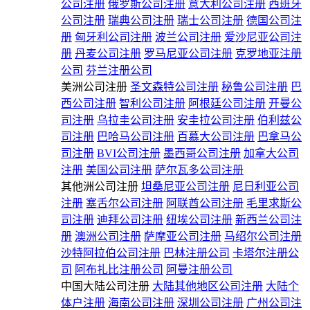
公司注册
俄罗斯公司注册
意大利公司注册
西班牙
公司注册
瑞典公司注册
瑞士公司注册
德国公司注
册
匈牙利公司注册
波兰公司注册
爱沙尼亚公司注
册
丹麦公司注册
罗马尼亚公司注册
克罗地亚注册
公司
芬兰注册公司
美洲公司注册
圣文森特公司注册
秘鲁公司注册
巴
西公司注册
智利公司注册
阿根廷公司注册
开曼公
司注册
乌拉圭公司注册
安圭拉公司注册
伯利兹公
司注册
巴哈马公司注册
百慕大公司注册
巴拿马公
司注册
BVI公司注册
墨西哥公司注册
加拿大公司
注册
美国公司注册
萨尔瓦多公司注册
其他洲公司注册
坦桑尼亚公司注册
尼日利亚公司
注册
塞舌尔公司注册
阿联酋公司注册
毛里求斯公
司注册
迪拜公司注册
纽埃公司注册
新西兰公司注
册
澳洲公司注册
萨摩亚公司注册
马绍尔公司注册
沙特阿拉伯公司注册
巴林注册公司
卡塔尔注册公
司
阿布扎比注册公司
阿曼注册公司
中国大陆公司注册
大陆其他地区公司注册
大陆个
体户注册
海南公司注册
深圳公司注册
广州公司注