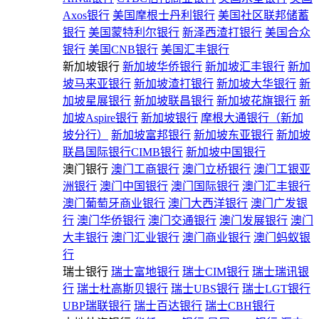
Axos银行
美国摩根士丹利银行
美国社区联邦储蓄
银行
美国蒙特利尔银行
新泽西渣打银行
美国合众
银行
美国CNB银行
美国汇丰银行
新加坡银行
新加坡华侨银行
新加坡汇丰银行
新加
坡马来亚银行
新加坡渣打银行
新加坡大华银行
新
加坡星展银行
新加坡联昌银行
新加坡花旗银行
新
加坡Aspire银行
新加坡银行
摩根大通银行（新加
坡分行）
新加坡富邦银行
新加坡东亚银行
新加坡
联昌国际银行CIMB银行
新加坡中国银行
澳门银行
澳门工商银行
澳门立桥银行
澳门工银亚
洲银行
澳门中国银行
澳门国际银行
澳门汇丰银行
澳门葡萄牙商业银行
澳门大西洋银行
澳门广发银
行
澳门华侨银行
澳门交通银行
澳门发展银行
澳门
大丰银行
澳门汇业银行
澳门商业银行
澳门蚂蚁银
行
瑞士银行
瑞士富地银行
瑞士CIM银行
瑞士瑞讯银
行
瑞士杜高斯贝银行
瑞士UBS银行
瑞士LGT银行
UBP瑞联银行
瑞士百达银行
瑞士CBH银行