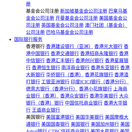
册
基金会公司注册
新加坡基金会公司注册
巴拿马基
金会公司注册
开曼基金会公司注册
美国基金会公
司注册
英国基金会公司注册
澳门社团（基金会）
公司注册
巴哈马基金会公司注册
国际银行服务
香港银行
香港建设银行（亚洲）
香港光大银行
香
港中国银行
香港交通银行
香港招商永隆银行
香港
中信银行
香港汇丰银行
香港创兴银行
香港星展银
行
香港恒生银行
南洋商业银行
香港东亚银行
香港
大新银行
华侨银行（香港）
香港花旗银行
香港渣
打银行
工银亚洲银行
印度ICICI银行（香港分行）
德意志银行（香港分行）
香港小花旗银行
上海商
业银行（香港）
香港众安银行
香港华美银行
大众
银行（香港）银行
中国信托商业银行
香港大华银
行
王道商业银行
美国银行
美国富港银行
美国华美银行
美国摩根大
通银行
美国国泰银行
美国银行
美国加州银行
美国
Arival银行
CTBC信托商业银行
美国水星银行
美国