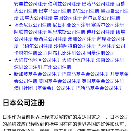
安圭拉公司注册
伯利兹公司注册
巴哈马公司注册
百慕
大公司注册
巴拿马公司注册
BVI公司注册
墨西哥公司注
册
加拿大公司注册
美国公司注册
萨尔瓦多公司注册
坦桑尼亚公司注册
尼日利亚公司注册
塞舌尔公司注册
阿联酋公司注册
毛里求斯公司注册
迪拜公司注册
纽埃
公司注册
新西兰公司注册
澳洲公司注册
萨摩亚公司注
册
马绍尔公司注册
沙特阿拉伯公司注册
巴林注册公司
卡塔尔注册公司
阿布扎比注册公司
阿曼注册公司
大陆其他地区公司注册
大陆个体户注册
海南公司注册
深圳公司注册
广州公司注册
新加坡基金会公司注册
巴拿马基金会公司注册
开曼基金
会公司注册
美国基金会公司注册
英国基金会公司注册
澳门社团（基金会）公司注册
巴哈马基金会公司注册
日本公司注册
日本作为目前世界上经济发展较好的发达国家之一，日本公司
的品牌效应已经收到包括中国在内的世界各国的好评和认可，