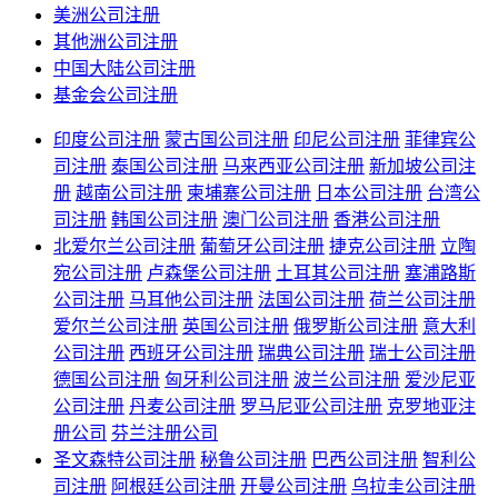
美洲公司注册
其他洲公司注册
中国大陆公司注册
基金会公司注册
印度公司注册
蒙古国公司注册
印尼公司注册
菲律宾公
司注册
泰国公司注册
马来西亚公司注册
新加坡公司注
册
越南公司注册
柬埔寨公司注册
日本公司注册
台湾公
司注册
韩国公司注册
澳门公司注册
香港公司注册
北爱尔兰公司注册
葡萄牙公司注册
捷克公司注册
立陶
宛公司注册
卢森堡公司注册
土耳其公司注册
塞浦路斯
公司注册
马耳他公司注册
法国公司注册
荷兰公司注册
爱尔兰公司注册
英国公司注册
俄罗斯公司注册
意大利
公司注册
西班牙公司注册
瑞典公司注册
瑞士公司注册
德国公司注册
匈牙利公司注册
波兰公司注册
爱沙尼亚
公司注册
丹麦公司注册
罗马尼亚公司注册
克罗地亚注
册公司
芬兰注册公司
圣文森特公司注册
秘鲁公司注册
巴西公司注册
智利公
司注册
阿根廷公司注册
开曼公司注册
乌拉圭公司注册