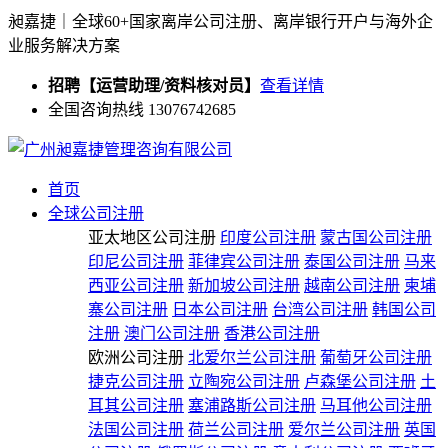
昶嘉捷｜全球60+国家离岸公司注册、离岸银行开户与海外企
业服务解决方案
招聘【运营助理/资料核对员】
查看详情
全国咨询热线 13076742685
首页
全球公司注册
亚太地区公司注册
印度公司注册
蒙古国公司注册
印尼公司注册
菲律宾公司注册
泰国公司注册
马来
西亚公司注册
新加坡公司注册
越南公司注册
柬埔
寨公司注册
日本公司注册
台湾公司注册
韩国公司
注册
澳门公司注册
香港公司注册
欧洲公司注册
北爱尔兰公司注册
葡萄牙公司注册
捷克公司注册
立陶宛公司注册
卢森堡公司注册
土
耳其公司注册
塞浦路斯公司注册
马耳他公司注册
法国公司注册
荷兰公司注册
爱尔兰公司注册
英国