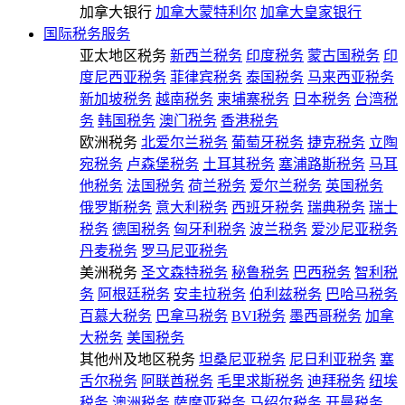
加拿大银行
加拿大蒙特利尔
加拿大皇家银行
国际税务服务
亚太地区税务
新西兰税务
印度税务
蒙古国税务
印
度尼西亚税务
菲律宾税务
泰国税务
马来西亚税务
新加坡税务
越南税务
柬埔寨税务
日本税务
台湾税
务
韩国税务
澳门税务
香港税务
欧洲税务
北爱尔兰税务
葡萄牙税务
捷克税务
立陶
宛税务
卢森堡税务
土耳其税务
塞浦路斯税务
马耳
他税务
法国税务
荷兰税务
爱尔兰税务
英国税务
俄罗斯税务
意大利税务
西班牙税务
瑞典税务
瑞士
税务
德国税务
匈牙利税务
波兰税务
爱沙尼亚税务
丹麦税务
罗马尼亚税务
美洲税务
圣文森特税务
秘鲁税务
巴西税务
智利税
务
阿根廷税务
安圭拉税务
伯利兹税务
巴哈马税务
百慕大税务
巴拿马税务
BVI税务
墨西哥税务
加拿
大税务
美国税务
其他州及地区税务
坦桑尼亚税务
尼日利亚税务
塞
舌尔税务
阿联酋税务
毛里求斯税务
迪拜税务
纽埃
税务
澳洲税务
萨摩亚税务
马绍尔税务
开曼税务