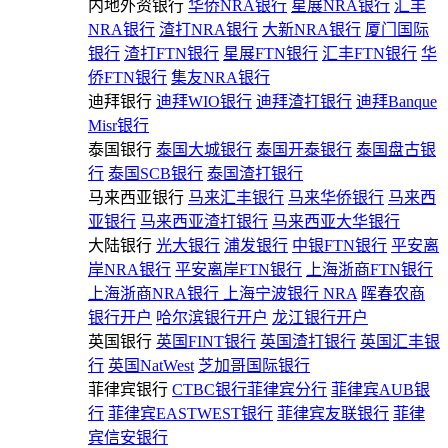
内地外资银行
华侨NRA银行
星展NRA银行
汇丰
NRA银行
渣打NRA银行
大新NRA银行
厦门国际
银行
渣打FTN银行
星展FTN银行
汇丰FTN银行
华
侨FTN银行
集友NRA银行
迪拜银行
迪拜WIO银行
迪拜渣打银行
迪拜Banque
Misr银行
泰国银行
泰国大城银行
泰国开泰银行
泰国盘古银
行
泰国SCB银行
泰国渣打银行
马来西亚银行
马来汇丰银行
马来华侨银行
马来西
亚银行
马来西亚渣打银行
马来西亚大华银行
大陆银行
光大银行
浦发银行
中银FTN银行
平安离
岸NRA银行
平安离岸FTN银行
上海浙商FTN银行
上海浙商NRA银行
上海宁波银行 NRA
晖春农商
银行开户
哈尔滨银行开户
龙江银行开户
英国银行
英国FINT银行
英国渣打银行
英国汇丰银
行
英国NatWest
芝加哥国际银行
菲律宾银行
CTBC银行菲律宾分行
菲律宾AUB银
行
菲律宾EASTWEST银行
菲律宾友联银行
菲律
宾信安银行