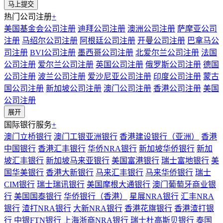
热门公司注册
+
美国基金会公司注册
迪拜公司注册
澳洲公司注册
萨摩亚公司
注册
马绍尔公司注册
阿根廷公司注册
开曼公司注册
巴拿马公
司注册
BVI公司注册
墨西哥公司注册
北爱尔兰公司注册
法国
公司注册
爱尔兰公司注册
英国公司注册
俄罗斯公司注册
德国
公司注册
波兰公司注册
爱沙尼亚公司注册
印度公司注册
蒙古
国公司注册
新加坡公司注册
澳门公司注册
香港公司注册
美国
公司注册
展开
国际银行服务
+
澳门立桥银行
澳门工银亚洲银行
香港建设银行（亚洲）
香港
中国银行
香港汇丰银行
华侨NRA银行
新加坡华侨银行
新加
坡汇丰银行
新加坡马来亚银行
美国富港银行
瑞士富地银行
美
国华美银行
香港大新银行
马来汇丰银行
马来华侨银行
瑞士
CIM银行
瑞士瑞讯银行
美国摩根大通银行
澳门葡萄牙商业银
行
美国国泰银行
华侨银行（香港）
星展NRA银行
汇丰NRA
银行
渣打NRA银行
大新NRA银行
香港花旗银行
香港渣打银
行
中银FTN银行
上海浙商NRA银行
瑞士杜高斯贝银行
泰国