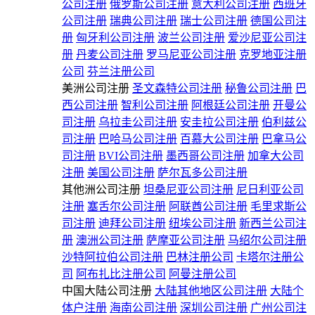
公司注册
俄罗斯公司注册
意大利公司注册
西班牙
公司注册
瑞典公司注册
瑞士公司注册
德国公司注
册
匈牙利公司注册
波兰公司注册
爱沙尼亚公司注
册
丹麦公司注册
罗马尼亚公司注册
克罗地亚注册
公司
芬兰注册公司
美洲公司注册
圣文森特公司注册
秘鲁公司注册
巴
西公司注册
智利公司注册
阿根廷公司注册
开曼公
司注册
乌拉圭公司注册
安圭拉公司注册
伯利兹公
司注册
巴哈马公司注册
百慕大公司注册
巴拿马公
司注册
BVI公司注册
墨西哥公司注册
加拿大公司
注册
美国公司注册
萨尔瓦多公司注册
其他洲公司注册
坦桑尼亚公司注册
尼日利亚公司
注册
塞舌尔公司注册
阿联酋公司注册
毛里求斯公
司注册
迪拜公司注册
纽埃公司注册
新西兰公司注
册
澳洲公司注册
萨摩亚公司注册
马绍尔公司注册
沙特阿拉伯公司注册
巴林注册公司
卡塔尔注册公
司
阿布扎比注册公司
阿曼注册公司
中国大陆公司注册
大陆其他地区公司注册
大陆个
体户注册
海南公司注册
深圳公司注册
广州公司注