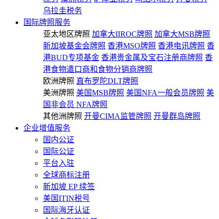
乌拉圭税务
国际牌照服务
亚太地区牌照
加拿大IIROC牌照
加拿大MSB牌照
新加坡基金会牌照
香港MSO牌照
香港电讯牌照
香
港BUD专项基金
香港贵金属及宝石注册商牌照
香
港食物遣口商和食物分销商牌照
欧洲牌照
直布罗陀DLT牌照
美洲牌照
美国MSB牌照
美国NFA一般会员牌照
美
国非会员 NFA牌照
其他洲牌照
开曼CIMA监管牌照
开曼群岛牌照
企业增值服务
国内公证
国际公证
平台入驻
全球商标注册
新加坡 EP 续签
美国ITIN税号
国际海牙认证