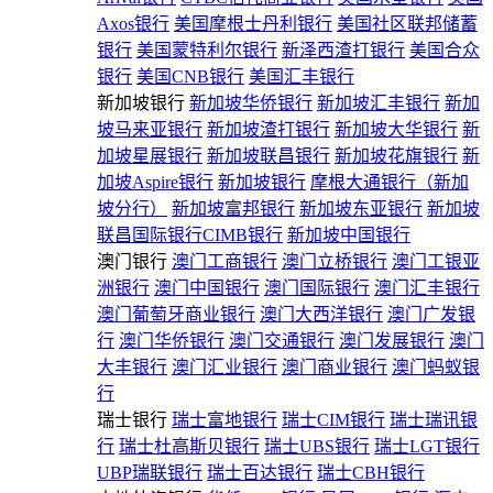
Axos银行
美国摩根士丹利银行
美国社区联邦储蓄
银行
美国蒙特利尔银行
新泽西渣打银行
美国合众
银行
美国CNB银行
美国汇丰银行
新加坡银行
新加坡华侨银行
新加坡汇丰银行
新加
坡马来亚银行
新加坡渣打银行
新加坡大华银行
新
加坡星展银行
新加坡联昌银行
新加坡花旗银行
新
加坡Aspire银行
新加坡银行
摩根大通银行（新加
坡分行）
新加坡富邦银行
新加坡东亚银行
新加坡
联昌国际银行CIMB银行
新加坡中国银行
澳门银行
澳门工商银行
澳门立桥银行
澳门工银亚
洲银行
澳门中国银行
澳门国际银行
澳门汇丰银行
澳门葡萄牙商业银行
澳门大西洋银行
澳门广发银
行
澳门华侨银行
澳门交通银行
澳门发展银行
澳门
大丰银行
澳门汇业银行
澳门商业银行
澳门蚂蚁银
行
瑞士银行
瑞士富地银行
瑞士CIM银行
瑞士瑞讯银
行
瑞士杜高斯贝银行
瑞士UBS银行
瑞士LGT银行
UBP瑞联银行
瑞士百达银行
瑞士CBH银行