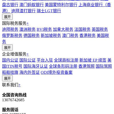
盘古银行
澳门蚂蚁银行
美国蒙特利尔银行
上海商业银行（香
港）
迪拜渣打银行
瑞士LGT银行
展开
国际税务服务
+
迪拜税务
澳洲税务
BVI税务
加拿大税务
法国税务
英国税务
俄罗斯税务
德国税务
新加坡税务
澳门税务
香港税务
美国税
务
展开
企业增值服务
+
国内公证
国际公证
平台入驻
全球商标注册
新加坡 EP 续签
美
国ITIN税号
国际海牙认证
全球条形码注册
香港驾照
国际驾照
船舶挂旗
海内外签证
ODI境外投资备案
展开
联系我们
+
全国咨询热线
13076742685
服务固话