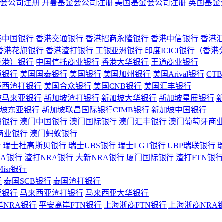
会公司注册
开曼基金会公司注册
美国基金会公司注册
英国基金
港中国银行
香港交通银行
香港招商永隆银行
香港中信银行
香港
香港花旗银行
香港渣打银行
工银亚洲银行
印度ICICI银行（香
香港）银行
中国信托商业银行
香港大华银行
王道商业银行
通银行
美国国泰银行
美国银行
美国加州银行
美国Arival银行
CT
泽西渣打银行
美国合众银行
美国CNB银行
美国汇丰银行
坡马来亚银行
新加坡渣打银行
新加坡大华银行
新加坡星展银行
坡东亚银行
新加坡联昌国际银行CIMB银行
新加坡中国银行
洲银行
澳门中国银行
澳门国际银行
澳门汇丰银行
澳门葡萄牙商
商业银行
澳门蚂蚁银行
行
瑞士杜高斯贝银行
瑞士UBS银行
瑞士LGT银行
UBP瑞联银行
RA银行
渣打NRA银行
大新NRA银行
厦门国际银行
渣打FTN银
Misr银行
行
泰国SCB银行
泰国渣打银行
亚银行
马来西亚渣打银行
马来西亚大华银行
岸NRA银行
平安离岸FTN银行
上海浙商FTN银行
上海浙商NRA