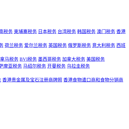
南税务
柬埔寨税务
日本税务
台湾税务
韩国税务
澳门税务
香港
务
荷兰税务
爱尔兰税务
英国税务
俄罗斯税务
意大利税务
西班
拿马税务
BVI税务
墨西哥税务
加拿大税务
美国税务
萨摩亚税务
马绍尔税务
开曼税务
乌拉圭税务
金
香港贵金属及宝石注册商牌照
香港食物遣口商和食物分销商