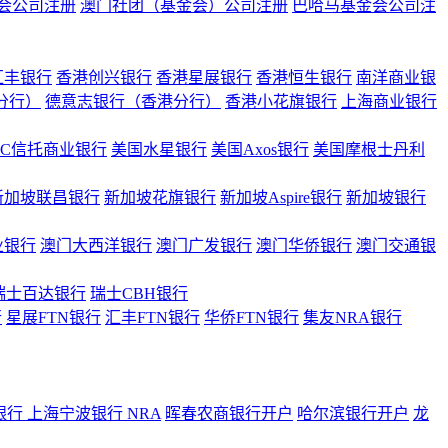
会公司注册
澳门社团（基金会）公司注册
巴哈马基金会公司注
汇丰银行
香港创兴银行
香港星展银行
香港恒生银行
南洋商业银
港分行）
德意志银行（香港分行）
香港小花旗银行
上海商业银行
BC信托商业银行
美国水星银行
美国Axos银行
美国摩根士丹利
新加坡联昌银行
新加坡花旗银行
新加坡Aspire银行
新加坡银行
业银行
澳门大西洋银行
澳门广发银行
澳门华侨银行
澳门交通银
瑞士百达银行
瑞士CBH银行
行
星展FTN银行
汇丰FTN银行
华侨FTN银行
集友NRA银行
银行
上海宁波银行 NRA
晖春农商银行开户
哈尔滨银行开户
龙