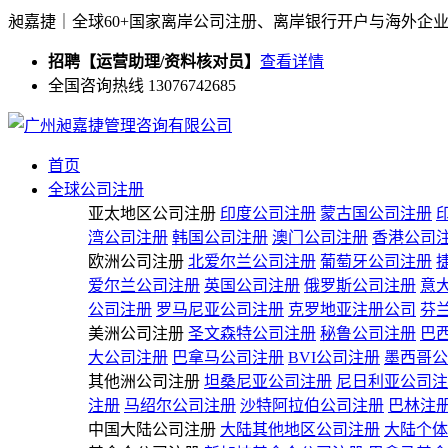
昶嘉捷｜全球60+国家离岸公司注册、离岸银行开户与海外企
招聘【运营助理/资料核对员】
查看详情
全国咨询热线 13076742685
首页
全球公司注册
亚太地区公司注册
印度公司注册
蒙古国公司注册
湾公司注册
韩国公司注册
澳门公司注册
香港公司
欧洲公司注册
北爱尔兰公司注册
葡萄牙公司注册
爱尔兰公司注册
英国公司注册
俄罗斯公司注册
意
公司注册
罗马尼亚公司注册
克罗地亚注册公司
芬
美洲公司注册
圣文森特公司注册
秘鲁公司注册
巴
大公司注册
巴拿马公司注册
BVI公司注册
墨西哥公
其他洲公司注册
坦桑尼亚公司注册
尼日利亚公司注
注册
马绍尔公司注册
沙特阿拉伯公司注册
巴林注
中国大陆公司注册
大陆其他地区公司注册
大陆个体