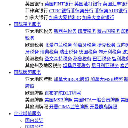
英国银行
英国FINT银行
英国渣打银行
英国汇丰银
菲律宾银行
CTBC银行菲律宾分行
菲律宾AUB银行
加拿大银行
加拿大蒙特利尔
加拿大皇家银行
国际税务服务
亚太地区税务
新西兰税务
印度税务
蒙古国税务
印
税务
欧洲税务
北爱尔兰税务
葡萄牙税务
捷克税务
立陶
牙税务
瑞典税务
瑞士税务
德国税务
匈牙利税务
波
美洲税务
圣文森特税务
秘鲁税务
巴西税务
智利税
其他州及地区税务
坦桑尼亚税务
尼日利亚税务
塞
国际牌照服务
亚太地区牌照
加拿大IIROC牌照
加拿大MSB牌照
牌照
欧洲牌照
直布罗陀DLT牌照
美洲牌照
美国MSB牌照
美国NFA一般会员牌照
美
其他洲牌照
开曼CIMA监管牌照
开曼群岛牌照
企业增值服务
国内公证
国际公证