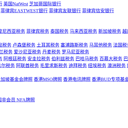
行
英国NatWest
芝加哥国际银行
菲律宾EASTWEST银行
菲律宾友联银行
菲律宾信安银行
度尼西亚税务
菲律宾税务
泰国税务
马来西亚税务
新加坡税务
越
宛税务
卢森堡税务
土耳其税务
塞浦路斯税务
马耳他税务
法国税
兰税务
爱沙尼亚税务
丹麦税务
罗马尼亚税务
务
阿根廷税务
安圭拉税务
伯利兹税务
巴哈马税务
百慕大税务
巴
舌尔税务
阿联酋税务
毛里求斯税务
迪拜税务
纽埃税务
澳洲税务
新加坡基金会牌照
香港MSO牌照
香港电讯牌照
香港BUD专项基
国非会员 NFA牌照