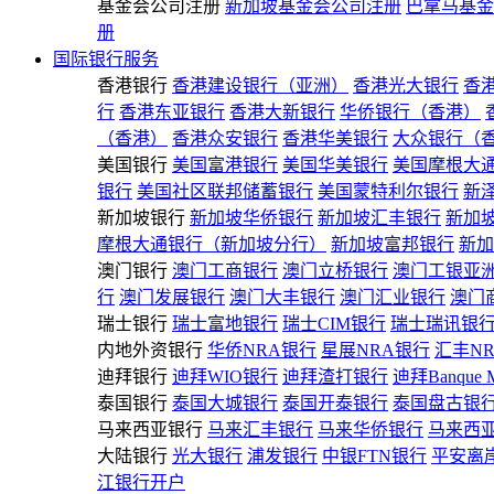
基金会公司注册
新加坡基金会公司注册
巴拿马基金
册
国际银行服务
香港银行
香港建设银行（亚洲）
香港光大银行
香
行
香港东亚银行
香港大新银行
华侨银行（香港）
（香港）
香港众安银行
香港华美银行
大众银行（
美国银行
美国富港银行
美国华美银行
美国摩根大
银行
美国社区联邦储蓄银行
美国蒙特利尔银行
新
新加坡银行
新加坡华侨银行
新加坡汇丰银行
新加
摩根大通银行（新加坡分行）
新加坡富邦银行
新加
澳门银行
澳门工商银行
澳门立桥银行
澳门工银亚
行
澳门发展银行
澳门大丰银行
澳门汇业银行
澳门
瑞士银行
瑞士富地银行
瑞士CIM银行
瑞士瑞讯银
内地外资银行
华侨NRA银行
星展NRA银行
汇丰N
迪拜银行
迪拜WIO银行
迪拜渣打银行
迪拜Banque 
泰国银行
泰国大城银行
泰国开泰银行
泰国盘古银
马来西亚银行
马来汇丰银行
马来华侨银行
马来西
大陆银行
光大银行
浦发银行
中银FTN银行
平安离
江银行开户