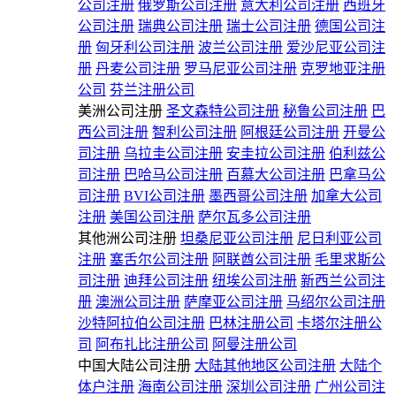
公司注册
俄罗斯公司注册
意大利公司注册
西班牙
公司注册
瑞典公司注册
瑞士公司注册
德国公司注
册
匈牙利公司注册
波兰公司注册
爱沙尼亚公司注
册
丹麦公司注册
罗马尼亚公司注册
克罗地亚注册
公司
芬兰注册公司
美洲公司注册
圣文森特公司注册
秘鲁公司注册
巴
西公司注册
智利公司注册
阿根廷公司注册
开曼公
司注册
乌拉圭公司注册
安圭拉公司注册
伯利兹公
司注册
巴哈马公司注册
百慕大公司注册
巴拿马公
司注册
BVI公司注册
墨西哥公司注册
加拿大公司
注册
美国公司注册
萨尔瓦多公司注册
其他洲公司注册
坦桑尼亚公司注册
尼日利亚公司
注册
塞舌尔公司注册
阿联酋公司注册
毛里求斯公
司注册
迪拜公司注册
纽埃公司注册
新西兰公司注
册
澳洲公司注册
萨摩亚公司注册
马绍尔公司注册
沙特阿拉伯公司注册
巴林注册公司
卡塔尔注册公
司
阿布扎比注册公司
阿曼注册公司
中国大陆公司注册
大陆其他地区公司注册
大陆个
体户注册
海南公司注册
深圳公司注册
广州公司注