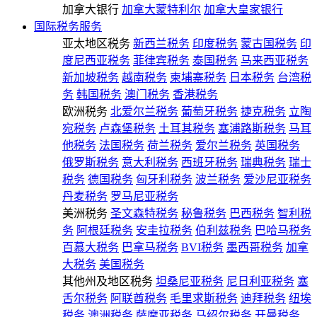
加拿大银行
加拿大蒙特利尔
加拿大皇家银行
国际税务服务
亚太地区税务
新西兰税务
印度税务
蒙古国税务
印
度尼西亚税务
菲律宾税务
泰国税务
马来西亚税务
新加坡税务
越南税务
柬埔寨税务
日本税务
台湾税
务
韩国税务
澳门税务
香港税务
欧洲税务
北爱尔兰税务
葡萄牙税务
捷克税务
立陶
宛税务
卢森堡税务
土耳其税务
塞浦路斯税务
马耳
他税务
法国税务
荷兰税务
爱尔兰税务
英国税务
俄罗斯税务
意大利税务
西班牙税务
瑞典税务
瑞士
税务
德国税务
匈牙利税务
波兰税务
爱沙尼亚税务
丹麦税务
罗马尼亚税务
美洲税务
圣文森特税务
秘鲁税务
巴西税务
智利税
务
阿根廷税务
安圭拉税务
伯利兹税务
巴哈马税务
百慕大税务
巴拿马税务
BVI税务
墨西哥税务
加拿
大税务
美国税务
其他州及地区税务
坦桑尼亚税务
尼日利亚税务
塞
舌尔税务
阿联酋税务
毛里求斯税务
迪拜税务
纽埃
税务
澳洲税务
萨摩亚税务
马绍尔税务
开曼税务