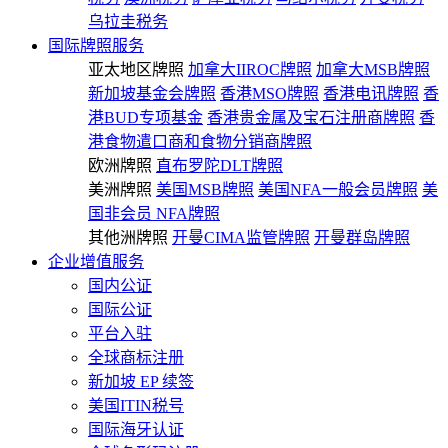
乌拉圭税务
国际牌照服务
亚太地区牌照
加拿大IIROC牌照
加拿大MSB牌照
新加坡基金会牌照
香港MSO牌照
香港电讯牌照
香
港BUD专项基金
香港贵金属及宝石注册商牌照
香
港食物遣口商和食物分销商牌照
欧洲牌照
直布罗陀DLT牌照
美洲牌照
美国MSB牌照
美国NFA一般会员牌照
美
国非会员 NFA牌照
其他洲牌照
开曼CIMA监管牌照
开曼群岛牌照
企业增值服务
国内公证
国际公证
平台入驻
全球商标注册
新加坡 EP 续签
美国ITIN税号
国际海牙认证