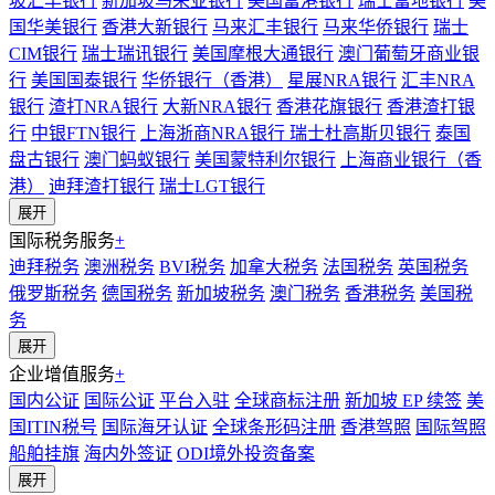
坡汇丰银行
新加坡马来亚银行
美国富港银行
瑞士富地银行
美
国华美银行
香港大新银行
马来汇丰银行
马来华侨银行
瑞士
CIM银行
瑞士瑞讯银行
美国摩根大通银行
澳门葡萄牙商业银
行
美国国泰银行
华侨银行（香港）
星展NRA银行
汇丰NRA
银行
渣打NRA银行
大新NRA银行
香港花旗银行
香港渣打银
行
中银FTN银行
上海浙商NRA银行
瑞士杜高斯贝银行
泰国
盘古银行
澳门蚂蚁银行
美国蒙特利尔银行
上海商业银行（香
港）
迪拜渣打银行
瑞士LGT银行
展开
国际税务服务
+
迪拜税务
澳洲税务
BVI税务
加拿大税务
法国税务
英国税务
俄罗斯税务
德国税务
新加坡税务
澳门税务
香港税务
美国税
务
展开
企业增值服务
+
国内公证
国际公证
平台入驻
全球商标注册
新加坡 EP 续签
美
国ITIN税号
国际海牙认证
全球条形码注册
香港驾照
国际驾照
船舶挂旗
海内外签证
ODI境外投资备案
展开