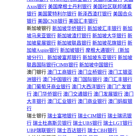
Axos银行
美国摩根士丹利银行
美国社区联邦储蓄
银行
美国蒙特利尔银行
新泽西渣打银行
美国合众
银行
美国CNB银行
美国汇丰银行
新加坡银行
新加坡华侨银行
新加坡汇丰银行
新加
坡马来亚银行
新加坡渣打银行
新加坡大华银行
新
加坡星展银行
新加坡联昌银行
新加坡花旗银行
新
加坡Aspire银行
新加坡银行
摩根大通银行（新加
坡分行）
新加坡富邦银行
新加坡东亚银行
新加坡
联昌国际银行CIMB银行
新加坡中国银行
澳门银行
澳门工商银行
澳门立桥银行
澳门工银亚
洲银行
澳门中国银行
澳门国际银行
澳门汇丰银行
澳门葡萄牙商业银行
澳门大西洋银行
澳门广发银
行
澳门华侨银行
澳门交通银行
澳门发展银行
澳门
大丰银行
澳门汇业银行
澳门商业银行
澳门蚂蚁银
行
瑞士银行
瑞士富地银行
瑞士CIM银行
瑞士瑞讯银
行
瑞士杜高斯贝银行
瑞士UBS银行
瑞士LGT银行
UBP瑞联银行
瑞士百达银行
瑞士CBH银行