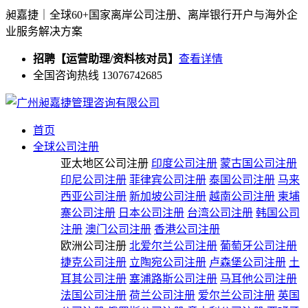
昶嘉捷｜全球60+国家离岸公司注册、离岸银行开户与海外企
业服务解决方案
招聘【运营助理/资料核对员】
查看详情
全国咨询热线 13076742685
首页
全球公司注册
亚太地区公司注册
印度公司注册
蒙古国公司注册
印尼公司注册
菲律宾公司注册
泰国公司注册
马来
西亚公司注册
新加坡公司注册
越南公司注册
柬埔
寨公司注册
日本公司注册
台湾公司注册
韩国公司
注册
澳门公司注册
香港公司注册
欧洲公司注册
北爱尔兰公司注册
葡萄牙公司注册
捷克公司注册
立陶宛公司注册
卢森堡公司注册
土
耳其公司注册
塞浦路斯公司注册
马耳他公司注册
法国公司注册
荷兰公司注册
爱尔兰公司注册
英国