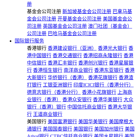
册
基金会公司注册
新加坡基金会公司注册
巴拿马基
金会公司注册
开曼基金会公司注册
美国基金会公
司注册
英国基金会公司注册
澳门社团（基金会）
公司注册
巴哈马基金会公司注册
国际银行服务
香港银行
香港建设银行（亚洲）
香港光大银行
香
港中国银行
香港交通银行
香港招商永隆银行
香港
中信银行
香港汇丰银行
香港创兴银行
香港星展银
行
香港恒生银行
南洋商业银行
香港东亚银行
香港
大新银行
华侨银行（香港）
香港花旗银行
香港渣
打银行
工银亚洲银行
印度ICICI银行（香港分行）
德意志银行（香港分行）
香港小花旗银行
上海商
业银行（香港）
香港众安银行
香港华美银行
大众
银行（香港）银行
中国信托商业银行
香港大华银
行
王道商业银行
美国银行
美国富港银行
美国华美银行
美国摩根大
通银行
美国国泰银行
美国银行
美国加州银行
美国
Arival银行
CTBC信托商业银行
美国水星银行
美国