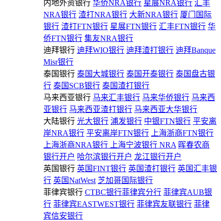
内地外资银行
华侨NRA银行
星展NRA银行
汇丰
NRA银行
渣打NRA银行
大新NRA银行
厦门国际
银行
渣打FTN银行
星展FTN银行
汇丰FTN银行
华
侨FTN银行
集友NRA银行
迪拜银行
迪拜WIO银行
迪拜渣打银行
迪拜Banque
Misr银行
泰国银行
泰国大城银行
泰国开泰银行
泰国盘古银
行
泰国SCB银行
泰国渣打银行
马来西亚银行
马来汇丰银行
马来华侨银行
马来西
亚银行
马来西亚渣打银行
马来西亚大华银行
大陆银行
光大银行
浦发银行
中银FTN银行
平安离
岸NRA银行
平安离岸FTN银行
上海浙商FTN银行
上海浙商NRA银行
上海宁波银行 NRA
晖春农商
银行开户
哈尔滨银行开户
龙江银行开户
英国银行
英国FINT银行
英国渣打银行
英国汇丰银
行
英国NatWest
芝加哥国际银行
菲律宾银行
CTBC银行菲律宾分行
菲律宾AUB银
行
菲律宾EASTWEST银行
菲律宾友联银行
菲律
宾信安银行