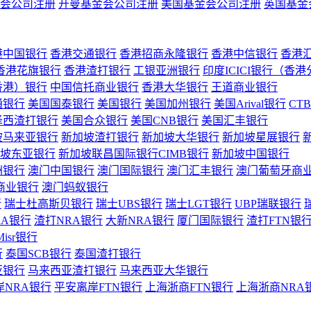
会公司注册
开曼基金会公司注册
美国基金会公司注册
英国基金
港中国银行
香港交通银行
香港招商永隆银行
香港中信银行
香港
香港花旗银行
香港渣打银行
工银亚洲银行
印度ICICI银行（香
香港）银行
中国信托商业银行
香港大华银行
王道商业银行
通银行
美国国泰银行
美国银行
美国加州银行
美国Arival银行
CT
泽西渣打银行
美国合众银行
美国CNB银行
美国汇丰银行
坡马来亚银行
新加坡渣打银行
新加坡大华银行
新加坡星展银行
坡东亚银行
新加坡联昌国际银行CIMB银行
新加坡中国银行
洲银行
澳门中国银行
澳门国际银行
澳门汇丰银行
澳门葡萄牙商
商业银行
澳门蚂蚁银行
行
瑞士杜高斯贝银行
瑞士UBS银行
瑞士LGT银行
UBP瑞联银行
RA银行
渣打NRA银行
大新NRA银行
厦门国际银行
渣打FTN银
Misr银行
行
泰国SCB银行
泰国渣打银行
亚银行
马来西亚渣打银行
马来西亚大华银行
岸NRA银行
平安离岸FTN银行
上海浙商FTN银行
上海浙商NRA