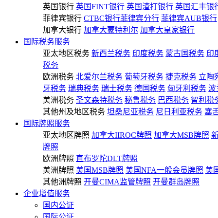
英国银行
英国FINT银行
英国渣打银行
英国汇丰银
菲律宾银行
CTBC银行菲律宾分行
菲律宾AUB银行
加拿大银行
加拿大蒙特利尔
加拿大皇家银行
国际税务服务
亚太地区税务
新西兰税务
印度税务
蒙古国税务
印
税务
欧洲税务
北爱尔兰税务
葡萄牙税务
捷克税务
立陶
牙税务
瑞典税务
瑞士税务
德国税务
匈牙利税务
波
美洲税务
圣文森特税务
秘鲁税务
巴西税务
智利税
其他州及地区税务
坦桑尼亚税务
尼日利亚税务
塞
国际牌照服务
亚太地区牌照
加拿大IIROC牌照
加拿大MSB牌照
牌照
欧洲牌照
直布罗陀DLT牌照
美洲牌照
美国MSB牌照
美国NFA一般会员牌照
美
其他洲牌照
开曼CIMA监管牌照
开曼群岛牌照
企业增值服务
国内公证
国际公证