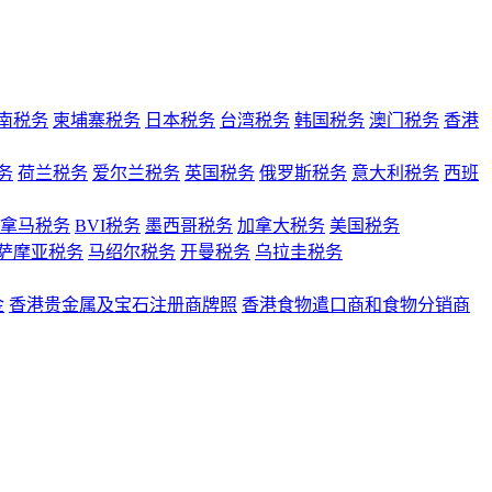
南税务
柬埔寨税务
日本税务
台湾税务
韩国税务
澳门税务
香港
务
荷兰税务
爱尔兰税务
英国税务
俄罗斯税务
意大利税务
西班
拿马税务
BVI税务
墨西哥税务
加拿大税务
美国税务
萨摩亚税务
马绍尔税务
开曼税务
乌拉圭税务
金
香港贵金属及宝石注册商牌照
香港食物遣口商和食物分销商