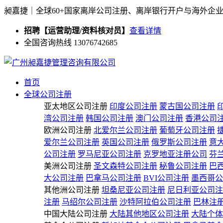
昶嘉捷｜全球60+国家离岸公司注册、离岸银行开户与海外企
招聘【运营助理/资料核对员】
查看详情
全国咨询热线 13076742685
首页
全球公司注册
亚太地区公司注册
印度公司注册
蒙古国公司注册
湾公司注册
韩国公司注册
澳门公司注册
香港公司
欧洲公司注册
北爱尔兰公司注册
葡萄牙公司注册
爱尔兰公司注册
英国公司注册
俄罗斯公司注册
意
公司注册
罗马尼亚公司注册
克罗地亚注册公司
芬
美洲公司注册
圣文森特公司注册
秘鲁公司注册
巴
大公司注册
巴拿马公司注册
BVI公司注册
墨西哥公
其他洲公司注册
坦桑尼亚公司注册
尼日利亚公司注
注册
马绍尔公司注册
沙特阿拉伯公司注册
巴林注
中国大陆公司注册
大陆其他地区公司注册
大陆个体