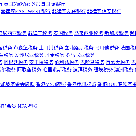
行
英国NatWest
芝加哥国际银行
菲律宾EASTWEST银行
菲律宾友联银行
菲律宾信安银行
度尼西亚税务
菲律宾税务
泰国税务
马来西亚税务
新加坡税务
越
宛税务
卢森堡税务
土耳其税务
塞浦路斯税务
马耳他税务
法国税
兰税务
爱沙尼亚税务
丹麦税务
罗马尼亚税务
务
阿根廷税务
安圭拉税务
伯利兹税务
巴哈马税务
百慕大税务
巴
舌尔税务
阿联酋税务
毛里求斯税务
迪拜税务
纽埃税务
澳洲税务
新加坡基金会牌照
香港MSO牌照
香港电讯牌照
香港BUD专项基
国非会员 NFA牌照