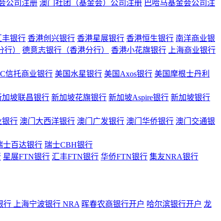
会公司注册
澳门社团（基金会）公司注册
巴哈马基金会公司注
汇丰银行
香港创兴银行
香港星展银行
香港恒生银行
南洋商业银
港分行）
德意志银行（香港分行）
香港小花旗银行
上海商业银行
BC信托商业银行
美国水星银行
美国Axos银行
美国摩根士丹利
新加坡联昌银行
新加坡花旗银行
新加坡Aspire银行
新加坡银行
业银行
澳门大西洋银行
澳门广发银行
澳门华侨银行
澳门交通银
瑞士百达银行
瑞士CBH银行
行
星展FTN银行
汇丰FTN银行
华侨FTN银行
集友NRA银行
银行
上海宁波银行 NRA
晖春农商银行开户
哈尔滨银行开户
龙