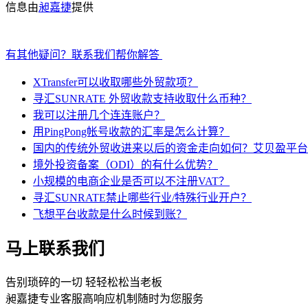
信息由
昶嘉捷
提供
有其他疑问？联系我们帮你解答
XTransfer可以收取哪些外贸款项？
寻汇SUNRATE 外贸收款支持收取什么币种？
我可以注册几个连连账户？
用PingPong帐号收款的汇率是怎么计算？
国内的传统外贸收进来以后的资金走向如何？艾贝盈平台
境外投资备案（ODI）的有什么优势？
小规模的电商企业是否可以不注册VAT？
寻汇SUNRATE禁止哪些行业/特殊行业开户？
飞想平台收款是什么时候到账？
马上联系我们
告别琐碎的一切 轻轻松松当老板
昶嘉捷专业客服高响应机制随时为您服务