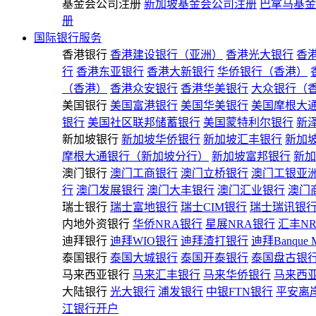
基金会公司注册
新加坡基金会公司注册
巴拿马基金
册
国际银行服务
香港银行
香港建设银行（亚洲）
香港光大银行
香
行
香港东亚银行
香港大新银行
华侨银行（香港）
（香港）
香港众安银行
香港华美银行
大众银行（
美国银行
美国富港银行
美国华美银行
美国摩根大
银行
美国社区联邦储蓄银行
美国蒙特利尔银行
新
新加坡银行
新加坡华侨银行
新加坡汇丰银行
新加
摩根大通银行（新加坡分行）
新加坡富邦银行
新加
澳门银行
澳门工商银行
澳门立桥银行
澳门工银亚
行
澳门发展银行
澳门大丰银行
澳门汇业银行
澳门
瑞士银行
瑞士富地银行
瑞士CIM银行
瑞士瑞讯银
内地外资银行
华侨NRA银行
星展NRA银行
汇丰N
迪拜银行
迪拜WIO银行
迪拜渣打银行
迪拜Banque 
泰国银行
泰国大城银行
泰国开泰银行
泰国盘古银
马来西亚银行
马来汇丰银行
马来华侨银行
马来西
大陆银行
光大银行
浦发银行
中银FTN银行
平安离
江银行开户