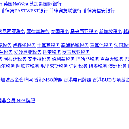
行
英国NatWest
芝加哥国际银行
菲律宾EASTWEST银行
菲律宾友联银行
菲律宾信安银行
度尼西亚税务
菲律宾税务
泰国税务
马来西亚税务
新加坡税务
越
宛税务
卢森堡税务
土耳其税务
塞浦路斯税务
马耳他税务
法国税
兰税务
爱沙尼亚税务
丹麦税务
罗马尼亚税务
务
阿根廷税务
安圭拉税务
伯利兹税务
巴哈马税务
百慕大税务
巴
舌尔税务
阿联酋税务
毛里求斯税务
迪拜税务
纽埃税务
澳洲税务
新加坡基金会牌照
香港MSO牌照
香港电讯牌照
香港BUD专项基
国非会员 NFA牌照