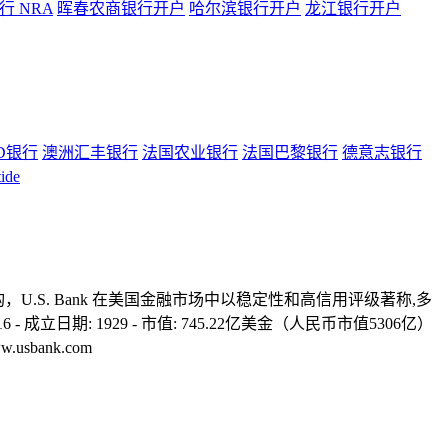
 NRA
晖春农商银行开户
哈尔滨银行开户
龙江银行开户
D银行
澳洲汇丰银行
法国农业银行
法国巴黎银行
德意志银行
ide
，U.S. Bank 在美国金融市场中以稳定性和高信用评级著称,多
 成立日期: 1929 - 市值: 745.22亿美金（人民币市值5306亿）
ww.usbank.com