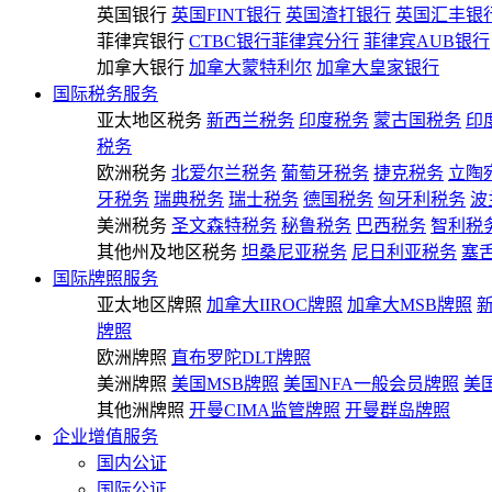
英国银行
英国FINT银行
英国渣打银行
英国汇丰银
菲律宾银行
CTBC银行菲律宾分行
菲律宾AUB银行
加拿大银行
加拿大蒙特利尔
加拿大皇家银行
国际税务服务
亚太地区税务
新西兰税务
印度税务
蒙古国税务
印
税务
欧洲税务
北爱尔兰税务
葡萄牙税务
捷克税务
立陶
牙税务
瑞典税务
瑞士税务
德国税务
匈牙利税务
波
美洲税务
圣文森特税务
秘鲁税务
巴西税务
智利税
其他州及地区税务
坦桑尼亚税务
尼日利亚税务
塞
国际牌照服务
亚太地区牌照
加拿大IIROC牌照
加拿大MSB牌照
牌照
欧洲牌照
直布罗陀DLT牌照
美洲牌照
美国MSB牌照
美国NFA一般会员牌照
美
其他洲牌照
开曼CIMA监管牌照
开曼群岛牌照
企业增值服务
国内公证
国际公证