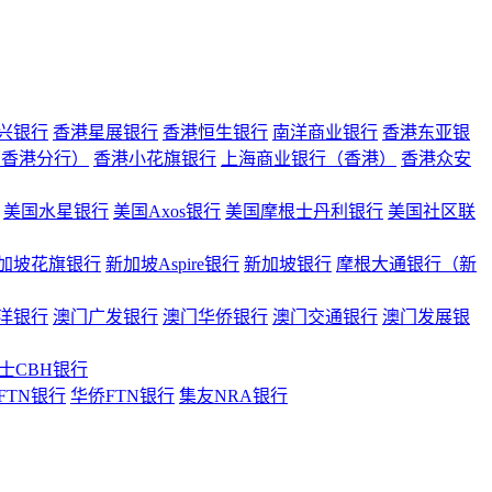
兴银行
香港星展银行
香港恒生银行
南洋商业银行
香港东亚银
（香港分行）
香港小花旗银行
上海商业银行（香港）
香港众安
美国水星银行
美国Axos银行
美国摩根士丹利银行
美国社区联
加坡花旗银行
新加坡Aspire银行
新加坡银行
摩根大通银行（新
洋银行
澳门广发银行
澳门华侨银行
澳门交通银行
澳门发展银
士CBH银行
FTN银行
华侨FTN银行
集友NRA银行