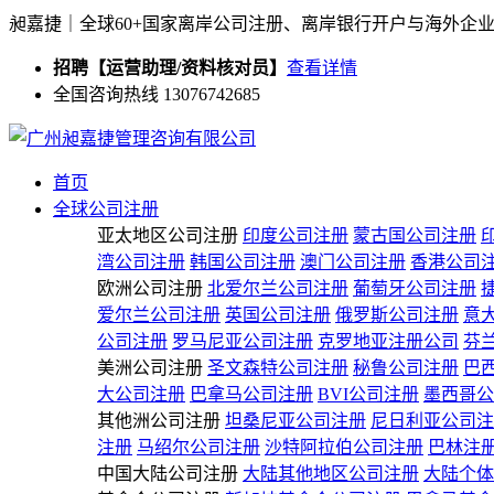
昶嘉捷｜全球60+国家离岸公司注册、离岸银行开户与海外企
招聘【运营助理/资料核对员】
查看详情
全国咨询热线 13076742685
首页
全球公司注册
亚太地区公司注册
印度公司注册
蒙古国公司注册
湾公司注册
韩国公司注册
澳门公司注册
香港公司
欧洲公司注册
北爱尔兰公司注册
葡萄牙公司注册
爱尔兰公司注册
英国公司注册
俄罗斯公司注册
意
公司注册
罗马尼亚公司注册
克罗地亚注册公司
芬
美洲公司注册
圣文森特公司注册
秘鲁公司注册
巴
大公司注册
巴拿马公司注册
BVI公司注册
墨西哥公
其他洲公司注册
坦桑尼亚公司注册
尼日利亚公司注
注册
马绍尔公司注册
沙特阿拉伯公司注册
巴林注
中国大陆公司注册
大陆其他地区公司注册
大陆个体