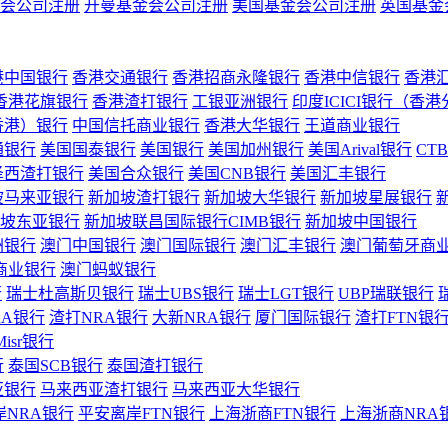
会公司注册
开曼基金会公司注册
美国基金会公司注册
英国基金
港中国银行
香港交通银行
香港招商永隆银行
香港中信银行
香港
香港花旗银行
香港渣打银行
工银亚洲银行
印度ICICI银行（香
香港）银行
中国信托商业银行
香港大华银行
王道商业银行
通银行
美国国泰银行
美国银行
美国加州银行
美国Arival银行
CT
泽西渣打银行
美国合众银行
美国CNB银行
美国汇丰银行
坡马来亚银行
新加坡渣打银行
新加坡大华银行
新加坡星展银行
坡东亚银行
新加坡联昌国际银行CIMB银行
新加坡中国银行
洲银行
澳门中国银行
澳门国际银行
澳门汇丰银行
澳门葡萄牙商
商业银行
澳门蚂蚁银行
行
瑞士杜高斯贝银行
瑞士UBS银行
瑞士LGT银行
UBP瑞联银行
RA银行
渣打NRA银行
大新NRA银行
厦门国际银行
渣打FTN银
Misr银行
行
泰国SCB银行
泰国渣打银行
亚银行
马来西亚渣打银行
马来西亚大华银行
岸NRA银行
平安离岸FTN银行
上海浙商FTN银行
上海浙商NRA