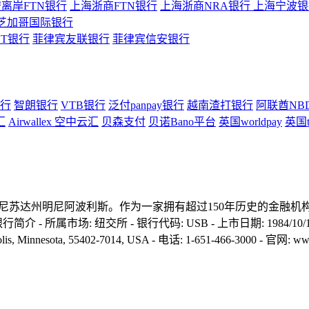
离岸FTN银行
上海浙商FTN银行
上海浙商NRA银行
上海宁波银行
芝加哥国际银行
ST银行
菲律宾友联银行
菲律宾信安银行
行
智朗银行
VTB银行
泛付panpay银行
越南渣打银行
阿联酋NB
汇
Airwallex 空中云汇
贝森支付
贝诺Bano平台
英国worldpay
英国t
位于明尼苏达州明尼阿波利斯。作为一家拥有超过150年历史的金融机构
市场: 纽交所 - 银行代码: USB - 上市日期: 1984/10/16 -
olis, Minnesota, 55402-7014, USA - 电话: 1-651-466-3000 - 官网: w