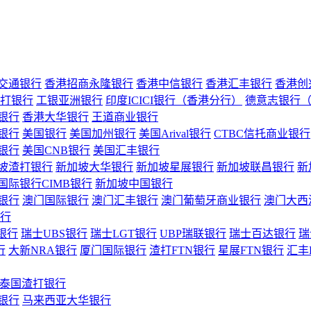
交通银行
香港招商永隆银行
香港中信银行
香港汇丰银行
香港创
打银行
工银亚洲银行
印度ICICI银行（香港分行）
德意志银行
银行
香港大华银行
王道商业银行
银行
美国银行
美国加州银行
美国Arival银行
CTBC信托商业银行
银行
美国CNB银行
美国汇丰银行
坡渣打银行
新加坡大华银行
新加坡星展银行
新加坡联昌银行
新
国际银行CIMB银行
新加坡中国银行
银行
澳门国际银行
澳门汇丰银行
澳门葡萄牙商业银行
澳门大西
行
银行
瑞士UBS银行
瑞士LGT银行
UBP瑞联银行
瑞士百达银行
瑞
行
大新NRA银行
厦门国际银行
渣打FTN银行
星展FTN银行
汇丰
泰国渣打银行
银行
马来西亚大华银行