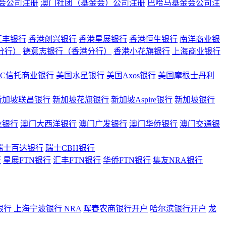
会公司注册
澳门社团（基金会）公司注册
巴哈马基金会公司注
汇丰银行
香港创兴银行
香港星展银行
香港恒生银行
南洋商业银
港分行）
德意志银行（香港分行）
香港小花旗银行
上海商业银行
BC信托商业银行
美国水星银行
美国Axos银行
美国摩根士丹利
新加坡联昌银行
新加坡花旗银行
新加坡Aspire银行
新加坡银行
业银行
澳门大西洋银行
澳门广发银行
澳门华侨银行
澳门交通银
瑞士百达银行
瑞士CBH银行
行
星展FTN银行
汇丰FTN银行
华侨FTN银行
集友NRA银行
银行
上海宁波银行 NRA
晖春农商银行开户
哈尔滨银行开户
龙