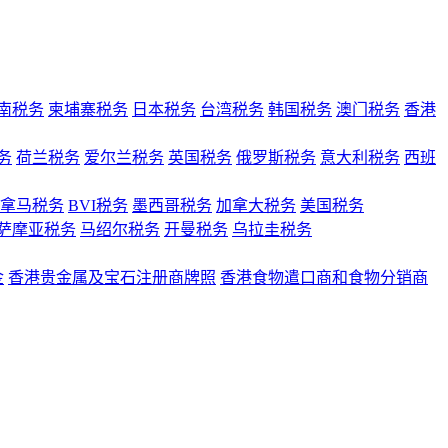
南税务
柬埔寨税务
日本税务
台湾税务
韩国税务
澳门税务
香港
务
荷兰税务
爱尔兰税务
英国税务
俄罗斯税务
意大利税务
西班
拿马税务
BVI税务
墨西哥税务
加拿大税务
美国税务
萨摩亚税务
马绍尔税务
开曼税务
乌拉圭税务
金
香港贵金属及宝石注册商牌照
香港食物遣口商和食物分销商