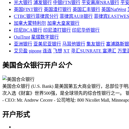
光大银行
浦发银行
中银FTN银行
平安离岸NRA银行
平安
英国FINT银行
英国渣打银行
英国汇丰银行
英国NatWest
CTBC银行菲律宾分行
菲律宾AUB银行
菲律宾EASTWE
加拿大蒙特利尔
加拿大皇家银行
印尼BCA银行
印尼渣打银行
印尼华侨银行
OuiTrust
星熠数字银行
亚洲银行
亚美尼亚银行
马耳他银行
集友银行
塞浦路斯银
艾贝盈
pipong
连连
飞想
XT
寻汇SUNRATE
富港汇
万里
美国合众银行开户
公
个
美国合众银行 (U.S. Bank) 是美国第五大商业银行，总部
次入选《财富》世界500强，是全球领先的综合性银行之一。 银行简介 - 所属
- CEO: Mr. Andrew Cecere - 公司地址: 800 Nicollet Mall, Minneap
开户形式