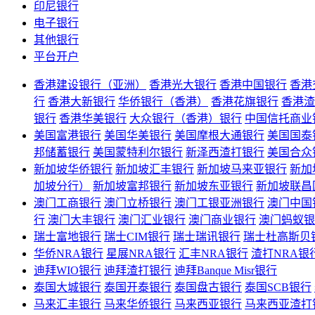
印尼银行
电子银行
其他银行
平台开户
香港建设银行（亚洲）
香港光大银行
香港中国银行
香港
行
香港大新银行
华侨银行（香港）
香港花旗银行
香港渣
银行
香港华美银行
大众银行（香港）银行
中国信托商业
美国富港银行
美国华美银行
美国摩根大通银行
美国国泰
邦储蓄银行
美国蒙特利尔银行
新泽西渣打银行
美国合众
新加坡华侨银行
新加坡汇丰银行
新加坡马来亚银行
新加
加坡分行）
新加坡富邦银行
新加坡东亚银行
新加坡联昌
澳门工商银行
澳门立桥银行
澳门工银亚洲银行
澳门中国
行
澳门大丰银行
澳门汇业银行
澳门商业银行
澳门蚂蚁银
瑞士富地银行
瑞士CIM银行
瑞士瑞讯银行
瑞士杜高斯贝
华侨NRA银行
星展NRA银行
汇丰NRA银行
渣打NRA银
迪拜WIO银行
迪拜渣打银行
迪拜Banque Misr银行
泰国大城银行
泰国开泰银行
泰国盘古银行
泰国SCB银行
马来汇丰银行
马来华侨银行
马来西亚银行
马来西亚渣打