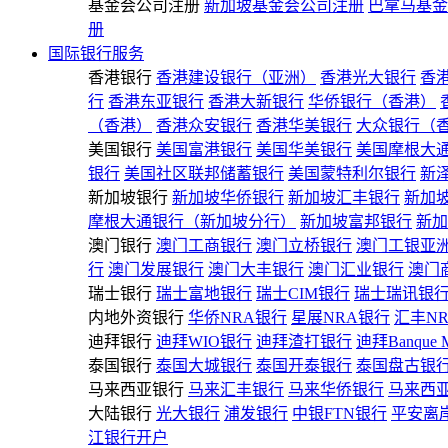
基金会公司注册
新加坡基金会公司注册
巴拿马基金
册
国际银行服务
香港银行
香港建设银行（亚洲）
香港光大银行
香
行
香港东亚银行
香港大新银行
华侨银行（香港）
（香港）
香港众安银行
香港华美银行
大众银行（
美国银行
美国富港银行
美国华美银行
美国摩根大
银行
美国社区联邦储蓄银行
美国蒙特利尔银行
新
新加坡银行
新加坡华侨银行
新加坡汇丰银行
新加
摩根大通银行（新加坡分行）
新加坡富邦银行
新加
澳门银行
澳门工商银行
澳门立桥银行
澳门工银亚
行
澳门发展银行
澳门大丰银行
澳门汇业银行
澳门
瑞士银行
瑞士富地银行
瑞士CIM银行
瑞士瑞讯银
内地外资银行
华侨NRA银行
星展NRA银行
汇丰N
迪拜银行
迪拜WIO银行
迪拜渣打银行
迪拜Banque 
泰国银行
泰国大城银行
泰国开泰银行
泰国盘古银
马来西亚银行
马来汇丰银行
马来华侨银行
马来西
大陆银行
光大银行
浦发银行
中银FTN银行
平安离
江银行开户