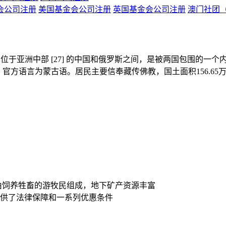
会公司注册
美国基金会公司注册
英国基金会公司注册
澳门社团
简称蒙古，位于亚洲中部 [27] 的中国和俄罗斯之间，是被两国包
方语言为蒙古语。居民主要信奉藏传佛教，国土面积156.65万平
由饲养牲畜的游牧民组成，地下矿产资源丰富
供了法律保障和一系列优惠条件