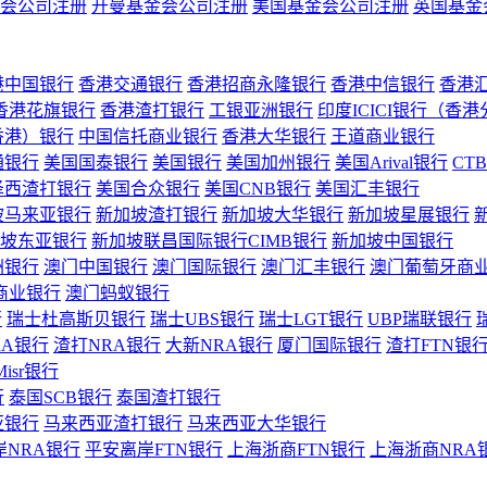
会公司注册
开曼基金会公司注册
美国基金会公司注册
英国基金
港中国银行
香港交通银行
香港招商永隆银行
香港中信银行
香港
香港花旗银行
香港渣打银行
工银亚洲银行
印度ICICI银行（香
香港）银行
中国信托商业银行
香港大华银行
王道商业银行
通银行
美国国泰银行
美国银行
美国加州银行
美国Arival银行
CT
泽西渣打银行
美国合众银行
美国CNB银行
美国汇丰银行
坡马来亚银行
新加坡渣打银行
新加坡大华银行
新加坡星展银行
坡东亚银行
新加坡联昌国际银行CIMB银行
新加坡中国银行
洲银行
澳门中国银行
澳门国际银行
澳门汇丰银行
澳门葡萄牙商
商业银行
澳门蚂蚁银行
行
瑞士杜高斯贝银行
瑞士UBS银行
瑞士LGT银行
UBP瑞联银行
RA银行
渣打NRA银行
大新NRA银行
厦门国际银行
渣打FTN银
Misr银行
行
泰国SCB银行
泰国渣打银行
亚银行
马来西亚渣打银行
马来西亚大华银行
岸NRA银行
平安离岸FTN银行
上海浙商FTN银行
上海浙商NRA