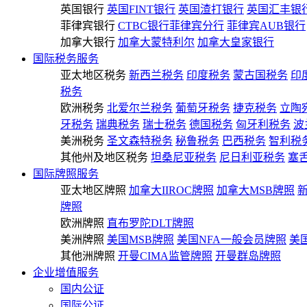
英国银行
英国FINT银行
英国渣打银行
英国汇丰银
菲律宾银行
CTBC银行菲律宾分行
菲律宾AUB银行
加拿大银行
加拿大蒙特利尔
加拿大皇家银行
国际税务服务
亚太地区税务
新西兰税务
印度税务
蒙古国税务
印
税务
欧洲税务
北爱尔兰税务
葡萄牙税务
捷克税务
立陶
牙税务
瑞典税务
瑞士税务
德国税务
匈牙利税务
波
美洲税务
圣文森特税务
秘鲁税务
巴西税务
智利税
其他州及地区税务
坦桑尼亚税务
尼日利亚税务
塞
国际牌照服务
亚太地区牌照
加拿大IIROC牌照
加拿大MSB牌照
牌照
欧洲牌照
直布罗陀DLT牌照
美洲牌照
美国MSB牌照
美国NFA一般会员牌照
美
其他洲牌照
开曼CIMA监管牌照
开曼群岛牌照
企业增值服务
国内公证
国际公证