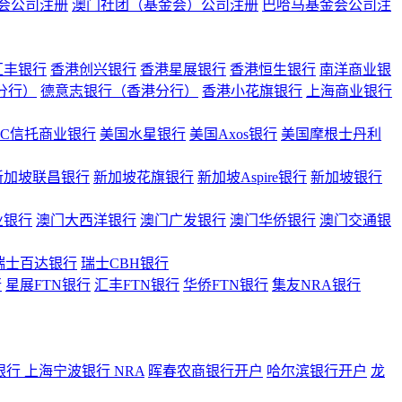
会公司注册
澳门社团（基金会）公司注册
巴哈马基金会公司注
汇丰银行
香港创兴银行
香港星展银行
香港恒生银行
南洋商业银
港分行）
德意志银行（香港分行）
香港小花旗银行
上海商业银行
BC信托商业银行
美国水星银行
美国Axos银行
美国摩根士丹利
新加坡联昌银行
新加坡花旗银行
新加坡Aspire银行
新加坡银行
业银行
澳门大西洋银行
澳门广发银行
澳门华侨银行
澳门交通银
瑞士百达银行
瑞士CBH银行
行
星展FTN银行
汇丰FTN银行
华侨FTN银行
集友NRA银行
银行
上海宁波银行 NRA
晖春农商银行开户
哈尔滨银行开户
龙