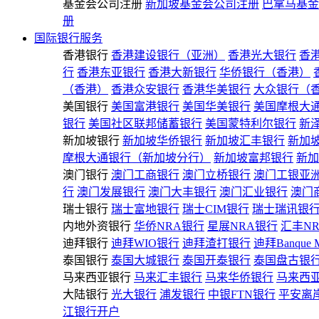
基金会公司注册
新加坡基金会公司注册
巴拿马基金
册
国际银行服务
香港银行
香港建设银行（亚洲）
香港光大银行
香
行
香港东亚银行
香港大新银行
华侨银行（香港）
（香港）
香港众安银行
香港华美银行
大众银行（
美国银行
美国富港银行
美国华美银行
美国摩根大
银行
美国社区联邦储蓄银行
美国蒙特利尔银行
新
新加坡银行
新加坡华侨银行
新加坡汇丰银行
新加
摩根大通银行（新加坡分行）
新加坡富邦银行
新加
澳门银行
澳门工商银行
澳门立桥银行
澳门工银亚
行
澳门发展银行
澳门大丰银行
澳门汇业银行
澳门
瑞士银行
瑞士富地银行
瑞士CIM银行
瑞士瑞讯银
内地外资银行
华侨NRA银行
星展NRA银行
汇丰N
迪拜银行
迪拜WIO银行
迪拜渣打银行
迪拜Banque 
泰国银行
泰国大城银行
泰国开泰银行
泰国盘古银
马来西亚银行
马来汇丰银行
马来华侨银行
马来西
大陆银行
光大银行
浦发银行
中银FTN银行
平安离
江银行开户