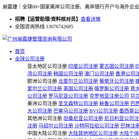
昶嘉捷｜全球60+国家离岸公司注册、离岸银行开户与海外企
招聘【运营助理/资料核对员】
查看详情
全国咨询热线 13076742685
首页
全球公司注册
亚太地区公司注册
印度公司注册
蒙古国公司注册
湾公司注册
韩国公司注册
澳门公司注册
香港公司
欧洲公司注册
北爱尔兰公司注册
葡萄牙公司注册
爱尔兰公司注册
英国公司注册
俄罗斯公司注册
意
公司注册
罗马尼亚公司注册
克罗地亚注册公司
芬
美洲公司注册
圣文森特公司注册
秘鲁公司注册
巴
大公司注册
巴拿马公司注册
BVI公司注册
墨西哥公
其他洲公司注册
坦桑尼亚公司注册
尼日利亚公司注
注册
马绍尔公司注册
沙特阿拉伯公司注册
巴林注
中国大陆公司注册
大陆其他地区公司注册
大陆个体