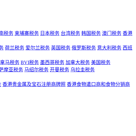
南税务
柬埔寨税务
日本税务
台湾税务
韩国税务
澳门税务
香港
务
荷兰税务
爱尔兰税务
英国税务
俄罗斯税务
意大利税务
西班
拿马税务
BVI税务
墨西哥税务
加拿大税务
美国税务
萨摩亚税务
马绍尔税务
开曼税务
乌拉圭税务
金
香港贵金属及宝石注册商牌照
香港食物遣口商和食物分销商