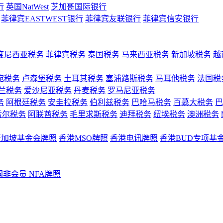
行
英国NatWest
芝加哥国际银行
菲律宾EASTWEST银行
菲律宾友联银行
菲律宾信安银行
度尼西亚税务
菲律宾税务
泰国税务
马来西亚税务
新加坡税务
越
宛税务
卢森堡税务
土耳其税务
塞浦路斯税务
马耳他税务
法国税
兰税务
爱沙尼亚税务
丹麦税务
罗马尼亚税务
务
阿根廷税务
安圭拉税务
伯利兹税务
巴哈马税务
百慕大税务
巴
舌尔税务
阿联酋税务
毛里求斯税务
迪拜税务
纽埃税务
澳洲税务
新加坡基金会牌照
香港MSO牌照
香港电讯牌照
香港BUD专项基
国非会员 NFA牌照