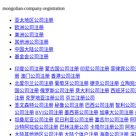
mongolian-company-registration
亚太地区公司注册
欧洲公司注册
美洲公司注册
其他洲公司注册
中国大陆公司注册
基金会公司注册
印度公司注册
蒙古国公司注册
印尼公司注册
菲律宾公司
册
澳门公司注册
香港公司注册
北爱尔兰公司注册
葡萄牙公司注册
捷克公司注册
立陶宛
国公司注册
俄罗斯公司注册
意大利公司注册
西班牙公司
注册
克罗地亚注册公司
芬兰注册公司
圣文森特公司注册
秘鲁公司注册
巴西公司注册
智利公司
公司注册
BVI公司注册
墨西哥公司注册
加拿大公司注册
坦桑尼亚公司注册
尼日利亚公司注册
塞舌尔公司注册
阿
沙特阿拉伯公司注册
巴林注册公司
卡塔尔注册公司
阿布
大陆其他地区公司注册
大陆个体户注册
海南公司注册
深