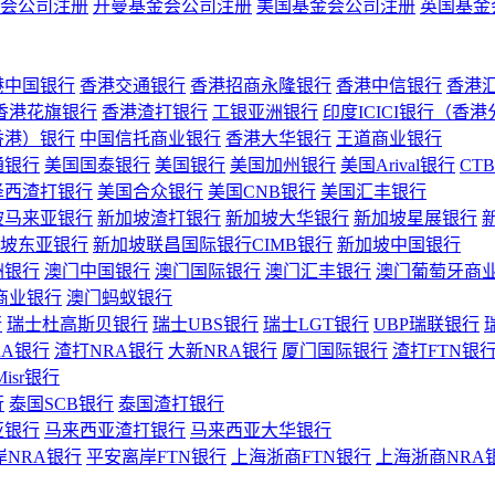
会公司注册
开曼基金会公司注册
美国基金会公司注册
英国基金
港中国银行
香港交通银行
香港招商永隆银行
香港中信银行
香港
香港花旗银行
香港渣打银行
工银亚洲银行
印度ICICI银行（香
香港）银行
中国信托商业银行
香港大华银行
王道商业银行
通银行
美国国泰银行
美国银行
美国加州银行
美国Arival银行
CT
泽西渣打银行
美国合众银行
美国CNB银行
美国汇丰银行
坡马来亚银行
新加坡渣打银行
新加坡大华银行
新加坡星展银行
坡东亚银行
新加坡联昌国际银行CIMB银行
新加坡中国银行
洲银行
澳门中国银行
澳门国际银行
澳门汇丰银行
澳门葡萄牙商
商业银行
澳门蚂蚁银行
行
瑞士杜高斯贝银行
瑞士UBS银行
瑞士LGT银行
UBP瑞联银行
RA银行
渣打NRA银行
大新NRA银行
厦门国际银行
渣打FTN银
Misr银行
行
泰国SCB银行
泰国渣打银行
亚银行
马来西亚渣打银行
马来西亚大华银行
岸NRA银行
平安离岸FTN银行
上海浙商FTN银行
上海浙商NRA