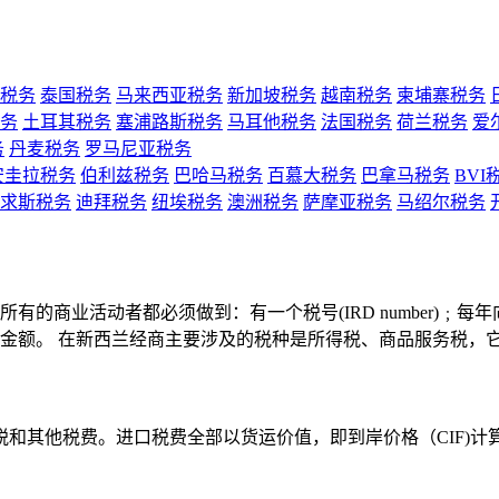
税务
泰国税务
马来西亚税务
新加坡税务
越南税务
柬埔寨税务
务
土耳其税务
塞浦路斯税务
马耳他税务
法国税务
荷兰税务
爱
务
丹麦税务
罗马尼亚税务
安圭拉税务
伯利兹税务
巴哈马税务
百慕大税务
巴拿马税务
BVI
求斯税务
迪拜税务
纽埃税务
澳洲税务
萨摩亚税务
马绍尔税务
的商业活动者都必须做到：有一个税号(IRD number)﹔
金额。 在新西兰经商主要涉及的税种是所得税、商品服务税，它
和其他税费。进口税费全部以货运价值，即到岸价格（CIF)