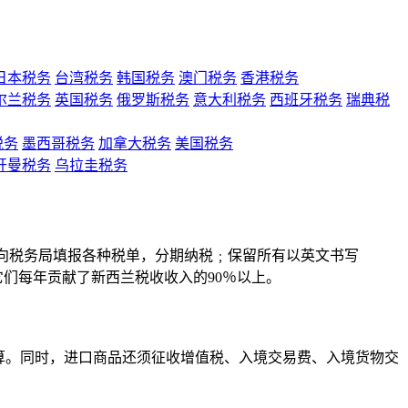
日本税务
台湾税务
韩国税务
澳门税务
香港税务
尔兰税务
英国税务
俄罗斯税务
意大利税务
西班牙税务
瑞典税
税务
墨西哥税务
加拿大税务
美国税务
开曼税务
乌拉圭税务
每年向税务局填报各种税单，分期纳税﹔保留所有以英文书写
们每年贡献了新西兰税收收入的90％以上。
计算。同时，进口商品还须征收增值税、入境交易费、入境货物交