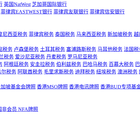
行
英国NatWest
芝加哥国际银行
菲律宾EASTWEST银行
菲律宾友联银行
菲律宾信安银行
度尼西亚税务
菲律宾税务
泰国税务
马来西亚税务
新加坡税务
越
宛税务
卢森堡税务
土耳其税务
塞浦路斯税务
马耳他税务
法国税
兰税务
爱沙尼亚税务
丹麦税务
罗马尼亚税务
务
阿根廷税务
安圭拉税务
伯利兹税务
巴哈马税务
百慕大税务
巴
舌尔税务
阿联酋税务
毛里求斯税务
迪拜税务
纽埃税务
澳洲税务
新加坡基金会牌照
香港MSO牌照
香港电讯牌照
香港BUD专项基
国非会员 NFA牌照