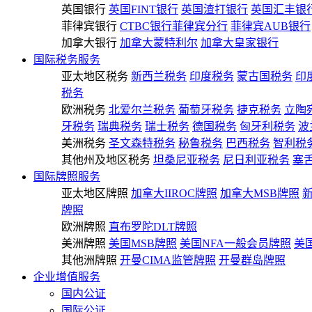
英国银行
英国FINT银行
英国渣打银行
英国汇丰银
菲律宾银行
CTBC银行菲律宾分行
菲律宾AUB银行
加拿大银行
加拿大蒙特利尔
加拿大皇家银行
国际税务服务
亚太地区税务
新西兰税务
印度税务
蒙古国税务
印
税务
欧洲税务
北爱尔兰税务
葡萄牙税务
捷克税务
立陶
牙税务
瑞典税务
瑞士税务
德国税务
匈牙利税务
波
美洲税务
圣文森特税务
秘鲁税务
巴西税务
智利税
其他州及地区税务
坦桑尼亚税务
尼日利亚税务
塞
国际牌照服务
亚太地区牌照
加拿大IIROC牌照
加拿大MSB牌照
牌照
欧洲牌照
直布罗陀DLT牌照
美洲牌照
美国MSB牌照
美国NFA一般会员牌照
美
其他洲牌照
开曼CIMA监管牌照
开曼群岛牌照
企业增值服务
国内公证
国际公证