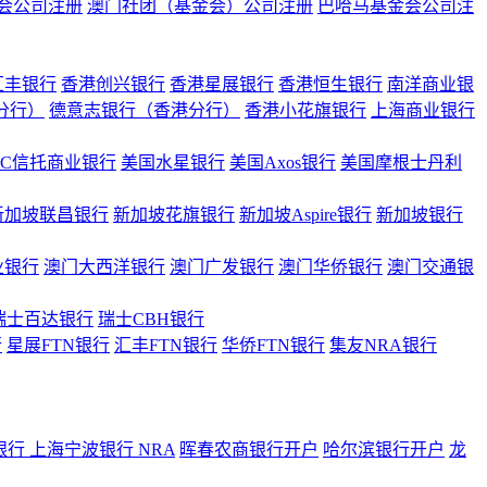
会公司注册
澳门社团（基金会）公司注册
巴哈马基金会公司注
汇丰银行
香港创兴银行
香港星展银行
香港恒生银行
南洋商业银
港分行）
德意志银行（香港分行）
香港小花旗银行
上海商业银行
BC信托商业银行
美国水星银行
美国Axos银行
美国摩根士丹利
新加坡联昌银行
新加坡花旗银行
新加坡Aspire银行
新加坡银行
业银行
澳门大西洋银行
澳门广发银行
澳门华侨银行
澳门交通银
瑞士百达银行
瑞士CBH银行
行
星展FTN银行
汇丰FTN银行
华侨FTN银行
集友NRA银行
银行
上海宁波银行 NRA
晖春农商银行开户
哈尔滨银行开户
龙