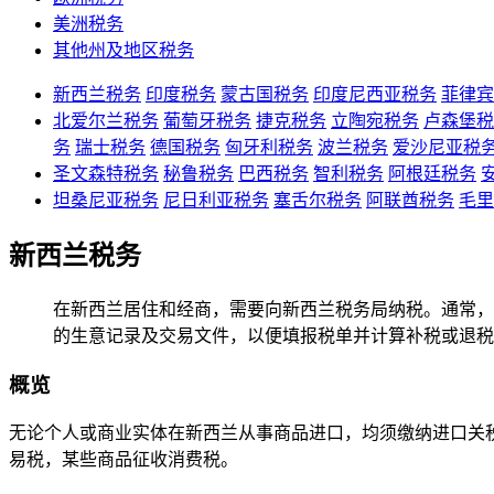
美洲税务
其他州及地区税务
新西兰税务
印度税务
蒙古国税务
印度尼西亚税务
菲律宾
北爱尔兰税务
葡萄牙税务
捷克税务
立陶宛税务
卢森堡税
务
瑞士税务
德国税务
匈牙利税务
波兰税务
爱沙尼亚税
圣文森特税务
秘鲁税务
巴西税务
智利税务
阿根廷税务
坦桑尼亚税务
尼日利亚税务
塞舌尔税务
阿联酋税务
毛里
新西兰税务
在新西兰居住和经商，需要向新西兰税务局纳税。通常，所有
的生意记录及交易文件，以便填报税单并计算补税或退税
概览
无论个人或商业实体在新西兰从事商品进口，均须缴纳进口关税
易税，某些商品征收消费税。