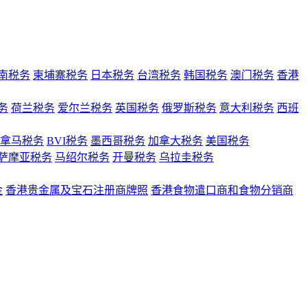
南税务
柬埔寨税务
日本税务
台湾税务
韩国税务
澳门税务
香港
务
荷兰税务
爱尔兰税务
英国税务
俄罗斯税务
意大利税务
西班
拿马税务
BVI税务
墨西哥税务
加拿大税务
美国税务
萨摩亚税务
马绍尔税务
开曼税务
乌拉圭税务
金
香港贵金属及宝石注册商牌照
香港食物遣口商和食物分销商