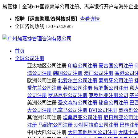
昶嘉捷｜全球60+国家离岸公司注册、离岸银行开户与海外企
招聘【运营助理/资料核对员】
查看详情
全国咨询热线 13076742685
首页
全球公司注册
亚太地区公司注册
印度公司注册
蒙古国公司注册
湾公司注册
韩国公司注册
澳门公司注册
香港公司
欧洲公司注册
北爱尔兰公司注册
葡萄牙公司注册
爱尔兰公司注册
英国公司注册
俄罗斯公司注册
意
公司注册
罗马尼亚公司注册
克罗地亚注册公司
芬
美洲公司注册
圣文森特公司注册
秘鲁公司注册
巴
大公司注册
巴拿马公司注册
BVI公司注册
墨西哥公
其他洲公司注册
坦桑尼亚公司注册
尼日利亚公司注
注册
马绍尔公司注册
沙特阿拉伯公司注册
巴林注
中国大陆公司注册
大陆其他地区公司注册
大陆个体