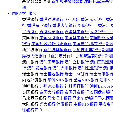
基金会公司注册
新加坡基金会公司注册
巴拿马基金
册
国际银行服务
香港银行
香港建设银行（亚洲）
香港光大银行
香
行
香港东亚银行
香港大新银行
华侨银行（香港）
（香港）
香港众安银行
香港华美银行
大众银行（
美国银行
美国富港银行
美国华美银行
美国摩根大
银行
美国社区联邦储蓄银行
美国蒙特利尔银行
新
新加坡银行
新加坡华侨银行
新加坡汇丰银行
新加
摩根大通银行（新加坡分行）
新加坡富邦银行
新加
澳门银行
澳门工商银行
澳门立桥银行
澳门工银亚
行
澳门发展银行
澳门大丰银行
澳门汇业银行
澳门
瑞士银行
瑞士富地银行
瑞士CIM银行
瑞士瑞讯银
内地外资银行
华侨NRA银行
星展NRA银行
汇丰N
迪拜银行
迪拜WIO银行
迪拜渣打银行
迪拜Banque 
泰国银行
泰国大城银行
泰国开泰银行
泰国盘古银
马来西亚银行
马来汇丰银行
马来华侨银行
马来西
大陆银行
光大银行
浦发银行
中银FTN银行
平安离
江银行开户