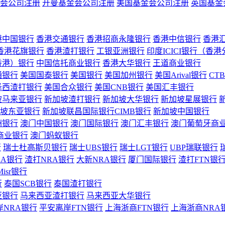
会公司注册
开曼基金会公司注册
美国基金会公司注册
英国基金
港中国银行
香港交通银行
香港招商永隆银行
香港中信银行
香港
香港花旗银行
香港渣打银行
工银亚洲银行
印度ICICI银行（香
香港）银行
中国信托商业银行
香港大华银行
王道商业银行
通银行
美国国泰银行
美国银行
美国加州银行
美国Arival银行
CT
泽西渣打银行
美国合众银行
美国CNB银行
美国汇丰银行
坡马来亚银行
新加坡渣打银行
新加坡大华银行
新加坡星展银行
坡东亚银行
新加坡联昌国际银行CIMB银行
新加坡中国银行
洲银行
澳门中国银行
澳门国际银行
澳门汇丰银行
澳门葡萄牙商
商业银行
澳门蚂蚁银行
行
瑞士杜高斯贝银行
瑞士UBS银行
瑞士LGT银行
UBP瑞联银行
RA银行
渣打NRA银行
大新NRA银行
厦门国际银行
渣打FTN银
Misr银行
行
泰国SCB银行
泰国渣打银行
亚银行
马来西亚渣打银行
马来西亚大华银行
岸NRA银行
平安离岸FTN银行
上海浙商FTN银行
上海浙商NRA