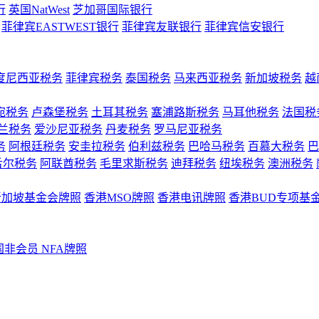
行
英国NatWest
芝加哥国际银行
菲律宾EASTWEST银行
菲律宾友联银行
菲律宾信安银行
度尼西亚税务
菲律宾税务
泰国税务
马来西亚税务
新加坡税务
越
宛税务
卢森堡税务
土耳其税务
塞浦路斯税务
马耳他税务
法国税
兰税务
爱沙尼亚税务
丹麦税务
罗马尼亚税务
务
阿根廷税务
安圭拉税务
伯利兹税务
巴哈马税务
百慕大税务
巴
舌尔税务
阿联酋税务
毛里求斯税务
迪拜税务
纽埃税务
澳洲税务
新加坡基金会牌照
香港MSO牌照
香港电讯牌照
香港BUD专项基
国非会员 NFA牌照