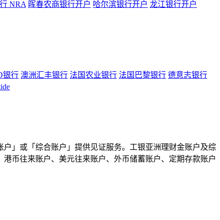
 NRA
晖春农商银行开户
哈尔滨银行开户
龙江银行开户
D银行
澳洲汇丰银行
法国农业银行
法国巴黎银行
德意志银行
ide
账户」或「综合账户」提供见证服务。工银亚洲理财金账户及综
、港币往来账户、美元往来账户、外币储蓄账户、定期存款账户