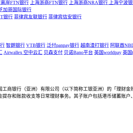
离岸FTN银行
上海浙商FTN银行
上海浙商NRA银行
上海宁波银行
芝加哥国际银行
ST银行
菲律宾友联银行
菲律宾信安银行
行
智朗银行
VTB银行
泛付panpay银行
越南渣打银行
阿联酋NB
汇
Airwallex 空中云汇
贝森支付
贝诺Bano平台
英国worldpay
英国t
国工商银行（亚洲）有限公司（以下简称工银亚洲）的「理财金
金提存和账款收支等日常理财事务。其子账户包括港币储蓄账户