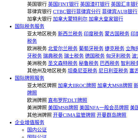
英国银行
英国FINT银行
英国渣打银行
英国汇丰银
菲律宾银行
CTBC银行菲律宾分行
菲律宾AUB银行
加拿大银行
加拿大蒙特利尔
加拿大皇家银行
国际税务服务
亚太地区税务
新西兰税务
印度税务
蒙古国税务
印
税务
欧洲税务
北爱尔兰税务
葡萄牙税务
捷克税务
立陶
牙税务
瑞典税务
瑞士税务
德国税务
匈牙利税务
波
美洲税务
圣文森特税务
秘鲁税务
巴西税务
智利税
其他州及地区税务
坦桑尼亚税务
尼日利亚税务
塞
国际牌照服务
亚太地区牌照
加拿大IIROC牌照
加拿大MSB牌照
牌照
欧洲牌照
直布罗陀DLT牌照
美洲牌照
美国MSB牌照
美国NFA一般会员牌照
美
其他洲牌照
开曼CIMA监管牌照
开曼群岛牌照
企业增值服务
国内公证
国际公证