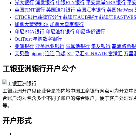
光大银行
浦发银行
中银FTN银行
平安离岸NRA银行
平安
英国FINT银行
英国渣打银行
英国汇丰银行
英国NatWest
CTBC银行菲律宾分行
菲律宾AUB银行
菲律宾EASTWE
加拿大蒙特利尔
加拿大皇家银行
印尼BCA银行
印尼渣打银行
印尼华侨银行
OuiTrust
星熠数字银行
亚洲银行
亚美尼亚银行
马耳他银行
集友银行
塞浦路斯银
艾贝盈
pipong
连连
飞想
XT
寻汇SUNRATE
富港汇
万里
工银亚洲银行开户
公
个
工银亚洲开户见证业务是指内地中国工商银行网点可为开立中
合账户均为包含多个不同子账户的综合账户，便于客户处理现
等。
开户形式