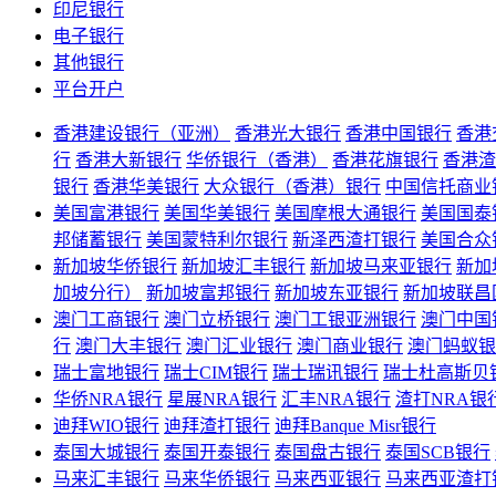
印尼银行
电子银行
其他银行
平台开户
香港建设银行（亚洲）
香港光大银行
香港中国银行
香港
行
香港大新银行
华侨银行（香港）
香港花旗银行
香港渣
银行
香港华美银行
大众银行（香港）银行
中国信托商业
美国富港银行
美国华美银行
美国摩根大通银行
美国国泰
邦储蓄银行
美国蒙特利尔银行
新泽西渣打银行
美国合众
新加坡华侨银行
新加坡汇丰银行
新加坡马来亚银行
新加
加坡分行）
新加坡富邦银行
新加坡东亚银行
新加坡联昌
澳门工商银行
澳门立桥银行
澳门工银亚洲银行
澳门中国
行
澳门大丰银行
澳门汇业银行
澳门商业银行
澳门蚂蚁银
瑞士富地银行
瑞士CIM银行
瑞士瑞讯银行
瑞士杜高斯贝
华侨NRA银行
星展NRA银行
汇丰NRA银行
渣打NRA银
迪拜WIO银行
迪拜渣打银行
迪拜Banque Misr银行
泰国大城银行
泰国开泰银行
泰国盘古银行
泰国SCB银行
马来汇丰银行
马来华侨银行
马来西亚银行
马来西亚渣打