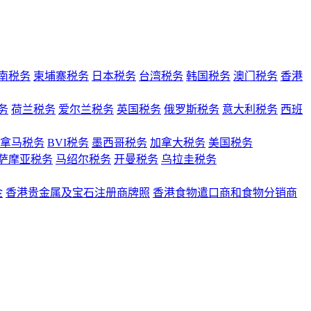
南税务
柬埔寨税务
日本税务
台湾税务
韩国税务
澳门税务
香港
务
荷兰税务
爱尔兰税务
英国税务
俄罗斯税务
意大利税务
西班
拿马税务
BVI税务
墨西哥税务
加拿大税务
美国税务
萨摩亚税务
马绍尔税务
开曼税务
乌拉圭税务
金
香港贵金属及宝石注册商牌照
香港食物遣口商和食物分销商