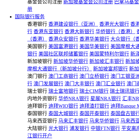
基金会公司注册
新加坡基金会公司注册
巴拿马基金
册
国际银行服务
香港银行
香港建设银行（亚洲）
香港光大银行
香
行
香港东亚银行
香港大新银行
华侨银行（香港）
（香港）
香港众安银行
香港华美银行
大众银行（
美国银行
美国富港银行
美国华美银行
美国摩根大
银行
美国社区联邦储蓄银行
美国蒙特利尔银行
新
新加坡银行
新加坡华侨银行
新加坡汇丰银行
新加
摩根大通银行（新加坡分行）
新加坡富邦银行
新加
澳门银行
澳门工商银行
澳门立桥银行
澳门工银亚
行
澳门发展银行
澳门大丰银行
澳门汇业银行
澳门
瑞士银行
瑞士富地银行
瑞士CIM银行
瑞士瑞讯银
内地外资银行
华侨NRA银行
星展NRA银行
汇丰N
迪拜银行
迪拜WIO银行
迪拜渣打银行
迪拜Banque 
泰国银行
泰国大城银行
泰国开泰银行
泰国盘古银
马来西亚银行
马来汇丰银行
马来华侨银行
马来西
大陆银行
光大银行
浦发银行
中银FTN银行
平安离
江银行开户