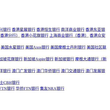
兴银行
香港星展银行
香港恒生银行
南洋商业银行
香港东亚银
（香港分行）
香港小花旗银行
上海商业银行（香港）
香港众安
美国水星银行
美国Axos银行
美国摩根士丹利银行
美国社区联
加坡花旗银行
新加坡Aspire银行
新加坡银行
摩根大通银行（新
洋银行
澳门广发银行
澳门华侨银行
澳门交通银行
澳门发展银
士CBH银行
FTN银行
华侨FTN银行
集友NRA银行