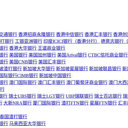
交通银行
香港招商永隆银行
香港中信银行
香港汇丰银行
香港创
打银行
工银亚洲银行
印度ICICI银行（香港分行）
德意志银行
银行
香港大华银行
王道商业银行
银行
美国银行
美国加州银行
美国Arival银行
CTBC信托商业银行
银行
美国CNB银行
美国汇丰银行
坡渣打银行
新加坡大华银行
新加坡星展银行
新加坡联昌银行
新
国际银行CIMB银行
新加坡中国银行
银行
澳门国际银行
澳门汇丰银行
澳门葡萄牙商业银行
澳门大西
行
银行
瑞士UBS银行
瑞士LGT银行
UBP瑞联银行
瑞士百达银行
瑞
行
大新NRA银行
厦门国际银行
渣打FTN银行
星展FTN银行
汇丰
泰国渣打银行
银行
马来西亚大华银行