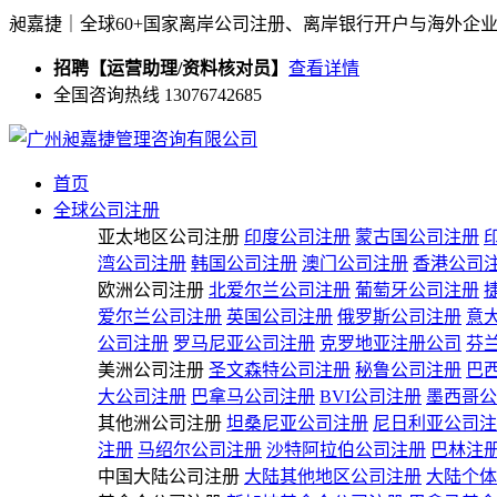
昶嘉捷｜全球60+国家离岸公司注册、离岸银行开户与海外企
招聘【运营助理/资料核对员】
查看详情
全国咨询热线 13076742685
首页
全球公司注册
亚太地区公司注册
印度公司注册
蒙古国公司注册
湾公司注册
韩国公司注册
澳门公司注册
香港公司
欧洲公司注册
北爱尔兰公司注册
葡萄牙公司注册
爱尔兰公司注册
英国公司注册
俄罗斯公司注册
意
公司注册
罗马尼亚公司注册
克罗地亚注册公司
芬
美洲公司注册
圣文森特公司注册
秘鲁公司注册
巴
大公司注册
巴拿马公司注册
BVI公司注册
墨西哥公
其他洲公司注册
坦桑尼亚公司注册
尼日利亚公司注
注册
马绍尔公司注册
沙特阿拉伯公司注册
巴林注
中国大陆公司注册
大陆其他地区公司注册
大陆个体