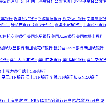
会公司注册
澳门社团（基金会）公司注册
巴哈马基金会公司注
汇丰银行
香港创兴银行
香港星展银行
香港恒生银行
南洋商业银
港分行）
德意志银行（香港分行）
香港小花旗银行
上海商业银行
BC信托商业银行
美国水星银行
美国Axos银行
美国摩根士丹利
新加坡联昌银行
新加坡花旗银行
新加坡Aspire银行
新加坡银行
业银行
澳门大西洋银行
澳门广发银行
澳门华侨银行
澳门交通银
瑞士百达银行
瑞士CBH银行
行
星展FTN银行
汇丰FTN银行
华侨FTN银行
集友NRA银行
银行
上海宁波银行 NRA
晖春农商银行开户
哈尔滨银行开户
龙