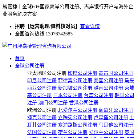
昶嘉捷｜全球60+国家离岸公司注册、离岸银行开户与海外企
业服务解决方案
招聘【运营助理/资料核对员】
查看详情
全国咨询热线 13076742685
首页
全球公司注册
亚太地区公司注册
印度公司注册
蒙古国公司注册
印尼公司注册
菲律宾公司注册
泰国公司注册
马来
西亚公司注册
新加坡公司注册
越南公司注册
柬埔
寨公司注册
日本公司注册
台湾公司注册
韩国公司
注册
澳门公司注册
香港公司注册
欧洲公司注册
北爱尔兰公司注册
葡萄牙公司注册
捷克公司注册
立陶宛公司注册
卢森堡公司注册
土
耳其公司注册
塞浦路斯公司注册
马耳他公司注册
法国公司注册
荷兰公司注册
爱尔兰公司注册
英国