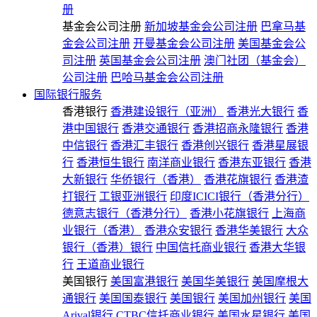
册
基金会公司注册
新加坡基金会公司注册
巴拿马基
金会公司注册
开曼基金会公司注册
美国基金会公
司注册
英国基金会公司注册
澳门社团（基金会）
公司注册
巴哈马基金会公司注册
国际银行服务
香港银行
香港建设银行（亚洲）
香港光大银行
香
港中国银行
香港交通银行
香港招商永隆银行
香港
中信银行
香港汇丰银行
香港创兴银行
香港星展银
行
香港恒生银行
南洋商业银行
香港东亚银行
香港
大新银行
华侨银行（香港）
香港花旗银行
香港渣
打银行
工银亚洲银行
印度ICICI银行（香港分行）
德意志银行（香港分行）
香港小花旗银行
上海商
业银行（香港）
香港众安银行
香港华美银行
大众
银行（香港）银行
中国信托商业银行
香港大华银
行
王道商业银行
美国银行
美国富港银行
美国华美银行
美国摩根大
通银行
美国国泰银行
美国银行
美国加州银行
美国
Arival银行
CTBC信托商业银行
美国水星银行
美国