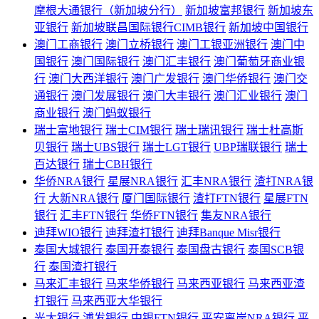
摩根大通银行（新加坡分行）
新加坡富邦银行
新加坡东
亚银行
新加坡联昌国际银行CIMB银行
新加坡中国银行
澳门工商银行
澳门立桥银行
澳门工银亚洲银行
澳门中
国银行
澳门国际银行
澳门汇丰银行
澳门葡萄牙商业银
行
澳门大西洋银行
澳门广发银行
澳门华侨银行
澳门交
通银行
澳门发展银行
澳门大丰银行
澳门汇业银行
澳门
商业银行
澳门蚂蚁银行
瑞士富地银行
瑞士CIM银行
瑞士瑞讯银行
瑞士杜高斯
贝银行
瑞士UBS银行
瑞士LGT银行
UBP瑞联银行
瑞士
百达银行
瑞士CBH银行
华侨NRA银行
星展NRA银行
汇丰NRA银行
渣打NRA银
行
大新NRA银行
厦门国际银行
渣打FTN银行
星展FTN
银行
汇丰FTN银行
华侨FTN银行
集友NRA银行
迪拜WIO银行
迪拜渣打银行
迪拜Banque Misr银行
泰国大城银行
泰国开泰银行
泰国盘古银行
泰国SCB银
行
泰国渣打银行
马来汇丰银行
马来华侨银行
马来西亚银行
马来西亚渣
打银行
马来西亚大华银行
光大银行
浦发银行
中银FTN银行
平安离岸NRA银行
平