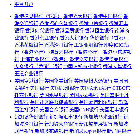
平台开户
香港建设银行（亚洲）
香港光大银行
香港中国银行
香
港交通银行
香港招商永隆银行
香港中信银行
香港汇丰
银行
香港创兴银行
香港星展银行
香港恒生银行
南洋商
业银行
香港东亚银行
香港大新银行
华侨银行（香港）
香港花旗银行
香港渣打银行
工银亚洲银行
印度ICICI银
行（香港分行）
德意志银行（香港分行）
香港小花旗银
行
上海商业银行（香港）
香港众安银行
香港华美银行
大众银行（香港）银行
中国信托商业银行
香港大华银行
王道商业银行
美国富港银行
美国华美银行
美国摩根大通银行
美国国
泰银行
美国银行
美国加州银行
美国Arival银行
CTBC信
托商业银行
美国水星银行
美国Axos银行
美国摩根士丹
利银行
美国社区联邦储蓄银行
美国蒙特利尔银行
新泽
西渣打银行
美国合众银行
美国CNB银行
美国汇丰银行
新加坡华侨银行
新加坡汇丰银行
新加坡马来亚银行
新
加坡渣打银行
新加坡大华银行
新加坡星展银行
新加坡
联昌银行
新加坡花旗银行
新加坡Aspire银行
新加坡银行