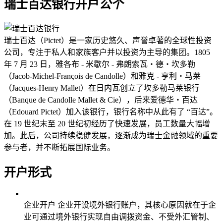
瑞士百达银行开户
公
个
瑞士百达（Pictet）是一家历史悠久、声誉卓著的全球性投资
公司，专注于私人和家族客户并以投资为主导的集团。1805
年 7 月 23 日，雅各布 - 米歇尔 - 弗朗索瓦・德・坎多勒
（Jacob-Michel-François de Candolle）和雅克 - 亨利・马莱
（Jacques-Henry Mallet）在日内瓦创立了坎多勒马莱银行
（Banque de Candolle Mallet & Cie），后来爱德华・百达
（Edouard Pictet）加入该银行，银行名称中从此有了 “百达”。
在 19 世纪末至 20 世纪初经历了快速发展，员工数量大幅增
加。此后，公司持续稳健发展，逐渐成为瑞士金融领域的重要
参与者，并不断拓展国际业务。
开户形式
企业开户
企业开设境外银行账户，其核心原因就在于企
业可通过境外银行实现自由调拨资金、不受外汇管制、