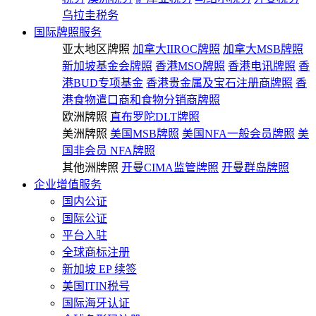
乌拉圭税务
国际牌照服务
亚太地区牌照
加拿大IIROC牌照
加拿大MSB牌照
新加坡基金会牌照
香港MSO牌照
香港电讯牌照
香
港BUD专项基金
香港贵金属及宝石注册商牌照
香
港食物遣口商和食物分销商牌照
欧洲牌照
直布罗陀DLT牌照
美洲牌照
美国MSB牌照
美国NFA一般会员牌照
美
国非会员 NFA牌照
其他洲牌照
开曼CIMA监管牌照
开曼群岛牌照
企业增值服务
国内公证
国际公证
平台入驻
全球商标注册
新加坡 EP 续签
美国ITIN税号
国际海牙认证