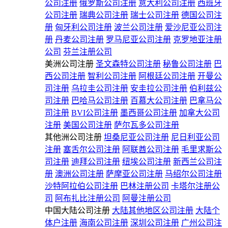
公司注册
俄罗斯公司注册
意大利公司注册
西班牙
公司注册
瑞典公司注册
瑞士公司注册
德国公司注
册
匈牙利公司注册
波兰公司注册
爱沙尼亚公司注
册
丹麦公司注册
罗马尼亚公司注册
克罗地亚注册
公司
芬兰注册公司
美洲公司注册
圣文森特公司注册
秘鲁公司注册
巴
西公司注册
智利公司注册
阿根廷公司注册
开曼公
司注册
乌拉圭公司注册
安圭拉公司注册
伯利兹公
司注册
巴哈马公司注册
百慕大公司注册
巴拿马公
司注册
BVI公司注册
墨西哥公司注册
加拿大公司
注册
美国公司注册
萨尔瓦多公司注册
其他洲公司注册
坦桑尼亚公司注册
尼日利亚公司
注册
塞舌尔公司注册
阿联酋公司注册
毛里求斯公
司注册
迪拜公司注册
纽埃公司注册
新西兰公司注
册
澳洲公司注册
萨摩亚公司注册
马绍尔公司注册
沙特阿拉伯公司注册
巴林注册公司
卡塔尔注册公
司
阿布扎比注册公司
阿曼注册公司
中国大陆公司注册
大陆其他地区公司注册
大陆个
体户注册
海南公司注册
深圳公司注册
广州公司注