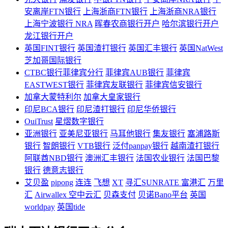
安离岸FTN银行
上海浙商FTN银行
上海浙商NRA银行
上海宁波银行 NRA
晖春农商银行开户
哈尔滨银行开户
龙江银行开户
英国FINT银行
英国渣打银行
英国汇丰银行
英国NatWest
芝加哥国际银行
CTBC银行菲律宾分行
菲律宾AUB银行
菲律宾
EASTWEST银行
菲律宾友联银行
菲律宾信安银行
加拿大蒙特利尔
加拿大皇家银行
印尼BCA银行
印尼渣打银行
印尼华侨银行
OuiTrust
星熠数字银行
亚洲银行
亚美尼亚银行
马耳他银行
集友银行
塞浦路斯
银行
智朗银行
VTB银行
泛付panpay银行
越南渣打银行
阿联酋NBD银行
澳洲汇丰银行
法国农业银行
法国巴黎
银行
德意志银行
艾贝盈
pipong
连连
飞想
XT
寻汇SUNRATE
富港汇
万里
汇
Airwallex 空中云汇
贝森支付
贝诺Bano平台
英国
worldpay
英国tide