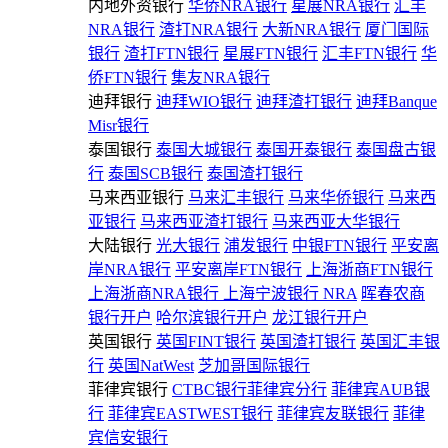
内地外资银行
华侨NRA银行
星展NRA银行
汇丰
NRA银行
渣打NRA银行
大新NRA银行
厦门国际
银行
渣打FTN银行
星展FTN银行
汇丰FTN银行
华
侨FTN银行
集友NRA银行
迪拜银行
迪拜WIO银行
迪拜渣打银行
迪拜Banque
Misr银行
泰国银行
泰国大城银行
泰国开泰银行
泰国盘古银
行
泰国SCB银行
泰国渣打银行
马来西亚银行
马来汇丰银行
马来华侨银行
马来西
亚银行
马来西亚渣打银行
马来西亚大华银行
大陆银行
光大银行
浦发银行
中银FTN银行
平安离
岸NRA银行
平安离岸FTN银行
上海浙商FTN银行
上海浙商NRA银行
上海宁波银行 NRA
晖春农商
银行开户
哈尔滨银行开户
龙江银行开户
英国银行
英国FINT银行
英国渣打银行
英国汇丰银
行
英国NatWest
芝加哥国际银行
菲律宾银行
CTBC银行菲律宾分行
菲律宾AUB银
行
菲律宾EASTWEST银行
菲律宾友联银行
菲律
宾信安银行