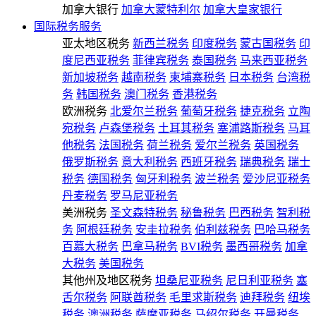
加拿大银行
加拿大蒙特利尔
加拿大皇家银行
国际税务服务
亚太地区税务
新西兰税务
印度税务
蒙古国税务
印
度尼西亚税务
菲律宾税务
泰国税务
马来西亚税务
新加坡税务
越南税务
柬埔寨税务
日本税务
台湾税
务
韩国税务
澳门税务
香港税务
欧洲税务
北爱尔兰税务
葡萄牙税务
捷克税务
立陶
宛税务
卢森堡税务
土耳其税务
塞浦路斯税务
马耳
他税务
法国税务
荷兰税务
爱尔兰税务
英国税务
俄罗斯税务
意大利税务
西班牙税务
瑞典税务
瑞士
税务
德国税务
匈牙利税务
波兰税务
爱沙尼亚税务
丹麦税务
罗马尼亚税务
美洲税务
圣文森特税务
秘鲁税务
巴西税务
智利税
务
阿根廷税务
安圭拉税务
伯利兹税务
巴哈马税务
百慕大税务
巴拿马税务
BVI税务
墨西哥税务
加拿
大税务
美国税务
其他州及地区税务
坦桑尼亚税务
尼日利亚税务
塞
舌尔税务
阿联酋税务
毛里求斯税务
迪拜税务
纽埃
税务
澳洲税务
萨摩亚税务
马绍尔税务
开曼税务