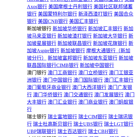
Axos银行
美国摩根士丹利银行
美国社区联邦储蓄
银行
美国蒙特利尔银行
新泽西渣打银行
美国合众
银行
美国CNB银行
美国汇丰银行
新加坡银行
新加坡华侨银行
新加坡汇丰银行
新加
坡马来亚银行
新加坡渣打银行
新加坡大华银行
新
加坡星展银行
新加坡联昌银行
新加坡花旗银行
新
加坡Aspire银行
新加坡银行
摩根大通银行（新加
坡分行）
新加坡富邦银行
新加坡东亚银行
新加坡
联昌国际银行CIMB银行
新加坡中国银行
澳门银行
澳门工商银行
澳门立桥银行
澳门工银亚
洲银行
澳门中国银行
澳门国际银行
澳门汇丰银行
澳门葡萄牙商业银行
澳门大西洋银行
澳门广发银
行
澳门华侨银行
澳门交通银行
澳门发展银行
澳门
大丰银行
澳门汇业银行
澳门商业银行
澳门蚂蚁银
行
瑞士银行
瑞士富地银行
瑞士CIM银行
瑞士瑞讯银
行
瑞士杜高斯贝银行
瑞士UBS银行
瑞士LGT银行
UBP瑞联银行
瑞士百达银行
瑞士CBH银行