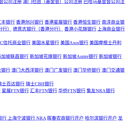
会公司注册
澳门社团（基金会）公司注册
巴哈马基金会公司注
汇丰银行
香港创兴银行
香港星展银行
香港恒生银行
南洋商业银
港分行）
德意志银行（香港分行）
香港小花旗银行
上海商业银行
BC信托商业银行
美国水星银行
美国Axos银行
美国摩根士丹利
新加坡联昌银行
新加坡花旗银行
新加坡Aspire银行
新加坡银行
业银行
澳门大西洋银行
澳门广发银行
澳门华侨银行
澳门交通银
瑞士百达银行
瑞士CBH银行
行
星展FTN银行
汇丰FTN银行
华侨FTN银行
集友NRA银行
银行
上海宁波银行 NRA
晖春农商银行开户
哈尔滨银行开户
龙