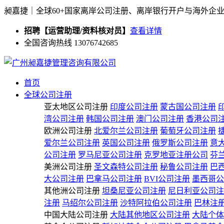
昶嘉捷｜全球60+国家离岸公司注册、离岸银行开户与海外企
招聘【运营助理/资料核对员】
查看详情
全国咨询热线 13076742685
首页
全球公司注册
亚太地区公司注册
印度公司注册
蒙古国公司注册
湾公司注册
韩国公司注册
澳门公司注册
香港公司
欧洲公司注册
北爱尔兰公司注册
葡萄牙公司注册
爱尔兰公司注册
英国公司注册
俄罗斯公司注册
意
公司注册
罗马尼亚公司注册
克罗地亚注册公司
芬
美洲公司注册
圣文森特公司注册
秘鲁公司注册
巴
大公司注册
巴拿马公司注册
BVI公司注册
墨西哥公
其他洲公司注册
坦桑尼亚公司注册
尼日利亚公司注
注册
马绍尔公司注册
沙特阿拉伯公司注册
巴林注
中国大陆公司注册
大陆其他地区公司注册
大陆个体