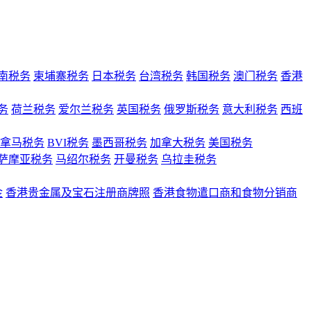
南税务
柬埔寨税务
日本税务
台湾税务
韩国税务
澳门税务
香港
务
荷兰税务
爱尔兰税务
英国税务
俄罗斯税务
意大利税务
西班
拿马税务
BVI税务
墨西哥税务
加拿大税务
美国税务
萨摩亚税务
马绍尔税务
开曼税务
乌拉圭税务
金
香港贵金属及宝石注册商牌照
香港食物遣口商和食物分销商