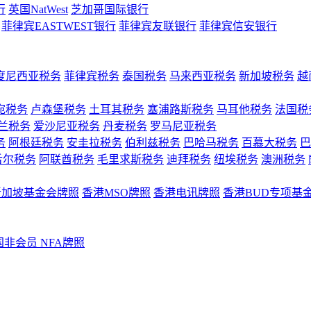
行
英国NatWest
芝加哥国际银行
菲律宾EASTWEST银行
菲律宾友联银行
菲律宾信安银行
度尼西亚税务
菲律宾税务
泰国税务
马来西亚税务
新加坡税务
越
宛税务
卢森堡税务
土耳其税务
塞浦路斯税务
马耳他税务
法国税
兰税务
爱沙尼亚税务
丹麦税务
罗马尼亚税务
务
阿根廷税务
安圭拉税务
伯利兹税务
巴哈马税务
百慕大税务
巴
舌尔税务
阿联酋税务
毛里求斯税务
迪拜税务
纽埃税务
澳洲税务
新加坡基金会牌照
香港MSO牌照
香港电讯牌照
香港BUD专项基
国非会员 NFA牌照