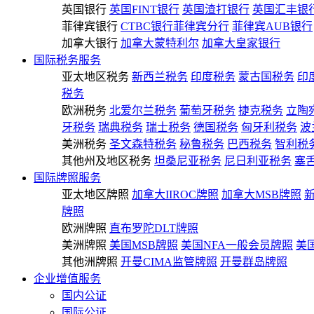
英国银行
英国FINT银行
英国渣打银行
英国汇丰银
菲律宾银行
CTBC银行菲律宾分行
菲律宾AUB银行
加拿大银行
加拿大蒙特利尔
加拿大皇家银行
国际税务服务
亚太地区税务
新西兰税务
印度税务
蒙古国税务
印
税务
欧洲税务
北爱尔兰税务
葡萄牙税务
捷克税务
立陶
牙税务
瑞典税务
瑞士税务
德国税务
匈牙利税务
波
美洲税务
圣文森特税务
秘鲁税务
巴西税务
智利税
其他州及地区税务
坦桑尼亚税务
尼日利亚税务
塞
国际牌照服务
亚太地区牌照
加拿大IIROC牌照
加拿大MSB牌照
牌照
欧洲牌照
直布罗陀DLT牌照
美洲牌照
美国MSB牌照
美国NFA一般会员牌照
美
其他洲牌照
开曼CIMA监管牌照
开曼群岛牌照
企业增值服务
国内公证
国际公证