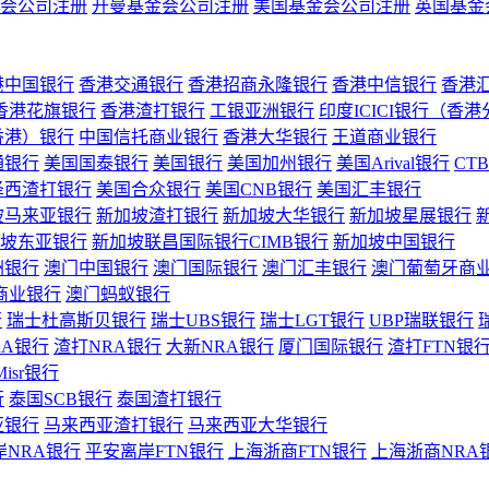
会公司注册
开曼基金会公司注册
美国基金会公司注册
英国基金
港中国银行
香港交通银行
香港招商永隆银行
香港中信银行
香港
香港花旗银行
香港渣打银行
工银亚洲银行
印度ICICI银行（香
香港）银行
中国信托商业银行
香港大华银行
王道商业银行
通银行
美国国泰银行
美国银行
美国加州银行
美国Arival银行
CT
泽西渣打银行
美国合众银行
美国CNB银行
美国汇丰银行
坡马来亚银行
新加坡渣打银行
新加坡大华银行
新加坡星展银行
坡东亚银行
新加坡联昌国际银行CIMB银行
新加坡中国银行
洲银行
澳门中国银行
澳门国际银行
澳门汇丰银行
澳门葡萄牙商
商业银行
澳门蚂蚁银行
行
瑞士杜高斯贝银行
瑞士UBS银行
瑞士LGT银行
UBP瑞联银行
RA银行
渣打NRA银行
大新NRA银行
厦门国际银行
渣打FTN银
Misr银行
行
泰国SCB银行
泰国渣打银行
亚银行
马来西亚渣打银行
马来西亚大华银行
岸NRA银行
平安离岸FTN银行
上海浙商FTN银行
上海浙商NRA