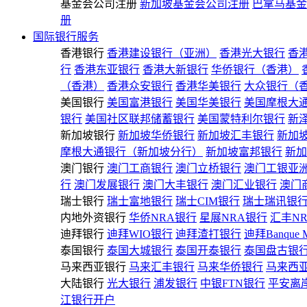
基金会公司注册
新加坡基金会公司注册
巴拿马基金
册
国际银行服务
香港银行
香港建设银行（亚洲）
香港光大银行
香
行
香港东亚银行
香港大新银行
华侨银行（香港）
（香港）
香港众安银行
香港华美银行
大众银行（
美国银行
美国富港银行
美国华美银行
美国摩根大
银行
美国社区联邦储蓄银行
美国蒙特利尔银行
新
新加坡银行
新加坡华侨银行
新加坡汇丰银行
新加
摩根大通银行（新加坡分行）
新加坡富邦银行
新加
澳门银行
澳门工商银行
澳门立桥银行
澳门工银亚
行
澳门发展银行
澳门大丰银行
澳门汇业银行
澳门
瑞士银行
瑞士富地银行
瑞士CIM银行
瑞士瑞讯银
内地外资银行
华侨NRA银行
星展NRA银行
汇丰N
迪拜银行
迪拜WIO银行
迪拜渣打银行
迪拜Banque 
泰国银行
泰国大城银行
泰国开泰银行
泰国盘古银
马来西亚银行
马来汇丰银行
马来华侨银行
马来西
大陆银行
光大银行
浦发银行
中银FTN银行
平安离
江银行开户