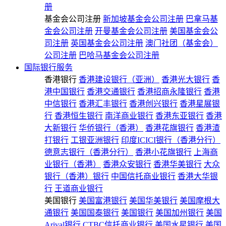
册
基金会公司注册
新加坡基金会公司注册
巴拿马基
金会公司注册
开曼基金会公司注册
美国基金会公
司注册
英国基金会公司注册
澳门社团（基金会）
公司注册
巴哈马基金会公司注册
国际银行服务
香港银行
香港建设银行（亚洲）
香港光大银行
香
港中国银行
香港交通银行
香港招商永隆银行
香港
中信银行
香港汇丰银行
香港创兴银行
香港星展银
行
香港恒生银行
南洋商业银行
香港东亚银行
香港
大新银行
华侨银行（香港）
香港花旗银行
香港渣
打银行
工银亚洲银行
印度ICICI银行（香港分行）
德意志银行（香港分行）
香港小花旗银行
上海商
业银行（香港）
香港众安银行
香港华美银行
大众
银行（香港）银行
中国信托商业银行
香港大华银
行
王道商业银行
美国银行
美国富港银行
美国华美银行
美国摩根大
通银行
美国国泰银行
美国银行
美国加州银行
美国
Arival银行
CTBC信托商业银行
美国水星银行
美国