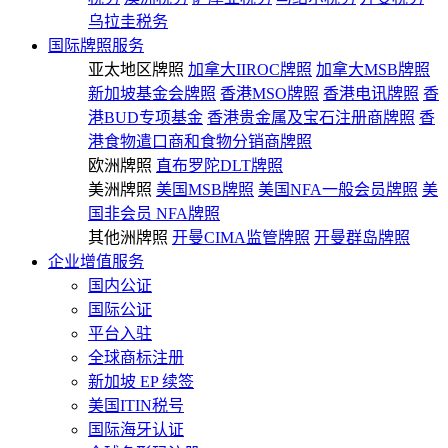
乌拉圭税务
国际牌照服务
亚太地区牌照
加拿大IIROC牌照
加拿大MSB牌照
新加坡基金会牌照
香港MSO牌照
香港电讯牌照
香
港BUD专项基金
香港贵金属及宝石注册商牌照
香
港食物遣口商和食物分销商牌照
欧洲牌照
直布罗陀DLT牌照
美洲牌照
美国MSB牌照
美国NFA一般会员牌照
美
国非会员 NFA牌照
其他洲牌照
开曼CIMA监管牌照
开曼群岛牌照
企业增值服务
国内公证
国际公证
平台入驻
全球商标注册
新加坡 EP 续签
美国ITIN税号
国际海牙认证