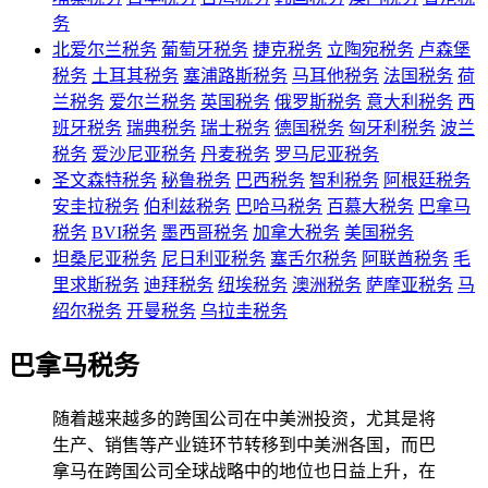
务
北爱尔兰税务
葡萄牙税务
捷克税务
立陶宛税务
卢森堡
税务
土耳其税务
塞浦路斯税务
马耳他税务
法国税务
荷
兰税务
爱尔兰税务
英国税务
俄罗斯税务
意大利税务
西
班牙税务
瑞典税务
瑞士税务
德国税务
匈牙利税务
波兰
税务
爱沙尼亚税务
丹麦税务
罗马尼亚税务
圣文森特税务
秘鲁税务
巴西税务
智利税务
阿根廷税务
安圭拉税务
伯利兹税务
巴哈马税务
百慕大税务
巴拿马
税务
BVI税务
墨西哥税务
加拿大税务
美国税务
坦桑尼亚税务
尼日利亚税务
塞舌尔税务
阿联酋税务
毛
里求斯税务
迪拜税务
纽埃税务
澳洲税务
萨摩亚税务
马
绍尔税务
开曼税务
乌拉圭税务
巴拿马税务
随着越来越多的跨国公司在中美洲投资，尤其是将
生产、销售等产业链环节转移到中美洲各国，而巴
拿马在跨国公司全球战略中的地位也日益上升，在