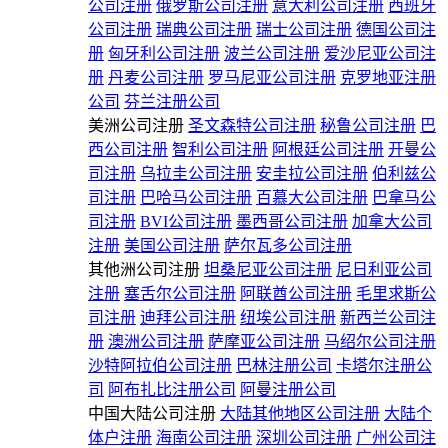
公司注册
俄罗斯公司注册
意大利公司注册
西班牙
公司注册
瑞典公司注册
瑞士公司注册
德国公司注
册
匈牙利公司注册
波兰公司注册
爱沙尼亚公司注
册
丹麦公司注册
罗马尼亚公司注册
克罗地亚注册
公司
芬兰注册公司
美洲公司注册
圣文森特公司注册
秘鲁公司注册
巴
西公司注册
智利公司注册
阿根廷公司注册
开曼公
司注册
乌拉圭公司注册
安圭拉公司注册
伯利兹公
司注册
巴哈马公司注册
百慕大公司注册
巴拿马公
司注册
BVI公司注册
墨西哥公司注册
加拿大公司
注册
美国公司注册
萨尔瓦多公司注册
其他洲公司注册
坦桑尼亚公司注册
尼日利亚公司
注册
塞舌尔公司注册
阿联酋公司注册
毛里求斯公
司注册
迪拜公司注册
纽埃公司注册
新西兰公司注
册
澳洲公司注册
萨摩亚公司注册
马绍尔公司注册
沙特阿拉伯公司注册
巴林注册公司
卡塔尔注册公
司
阿布扎比注册公司
阿曼注册公司
中国大陆公司注册
大陆其他地区公司注册
大陆个
体户注册
海南公司注册
深圳公司注册
广州公司注