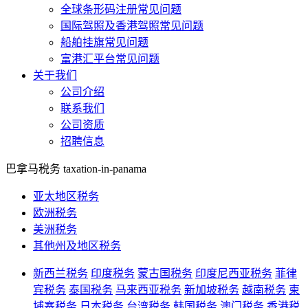
全球条形码注册常见问题
国际驾照及香港驾照常见问题
船舶挂旗常见问题
富港汇平台常见问题
关于我们
公司介绍
联系我们
公司资质
招聘信息
巴拿马税务
taxation-in-panama
亚太地区税务
欧洲税务
美洲税务
其他州及地区税务
新西兰税务
印度税务
蒙古国税务
印度尼西亚税务
菲律
宾税务
泰国税务
马来西亚税务
新加坡税务
越南税务
柬
埔寨税务
日本税务
台湾税务
韩国税务
澳门税务
香港税