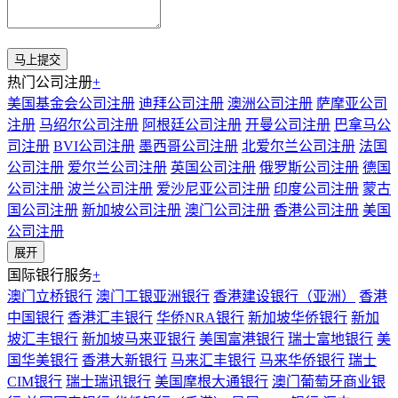
热门公司注册
+
美国基金会公司注册
迪拜公司注册
澳洲公司注册
萨摩亚公司
注册
马绍尔公司注册
阿根廷公司注册
开曼公司注册
巴拿马公
司注册
BVI公司注册
墨西哥公司注册
北爱尔兰公司注册
法国
公司注册
爱尔兰公司注册
英国公司注册
俄罗斯公司注册
德国
公司注册
波兰公司注册
爱沙尼亚公司注册
印度公司注册
蒙古
国公司注册
新加坡公司注册
澳门公司注册
香港公司注册
美国
公司注册
展开
国际银行服务
+
澳门立桥银行
澳门工银亚洲银行
香港建设银行（亚洲）
香港
中国银行
香港汇丰银行
华侨NRA银行
新加坡华侨银行
新加
坡汇丰银行
新加坡马来亚银行
美国富港银行
瑞士富地银行
美
国华美银行
香港大新银行
马来汇丰银行
马来华侨银行
瑞士
CIM银行
瑞士瑞讯银行
美国摩根大通银行
澳门葡萄牙商业银