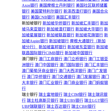
Axos银行
美国摩根士丹利银行
美国社区联邦储蓄
银行
美国蒙特利尔银行
新泽西渣打银行
美国合众
银行
美国CNB银行
美国汇丰银行
新加坡银行
新加坡华侨银行
新加坡汇丰银行
新加
坡马来亚银行
新加坡渣打银行
新加坡大华银行
新
加坡星展银行
新加坡联昌银行
新加坡花旗银行
新
加坡Aspire银行
新加坡银行
摩根大通银行（新加
坡分行）
新加坡富邦银行
新加坡东亚银行
新加坡
联昌国际银行CIMB银行
新加坡中国银行
澳门银行
澳门工商银行
澳门立桥银行
澳门工银亚
洲银行
澳门中国银行
澳门国际银行
澳门汇丰银行
澳门葡萄牙商业银行
澳门大西洋银行
澳门广发银
行
澳门华侨银行
澳门交通银行
澳门发展银行
澳门
大丰银行
澳门汇业银行
澳门商业银行
澳门蚂蚁银
行
瑞士银行
瑞士富地银行
瑞士CIM银行
瑞士瑞讯银
行
瑞士杜高斯贝银行
瑞士UBS银行
瑞士LGT银行
UBP瑞联银行
瑞士百达银行
瑞士CBH银行