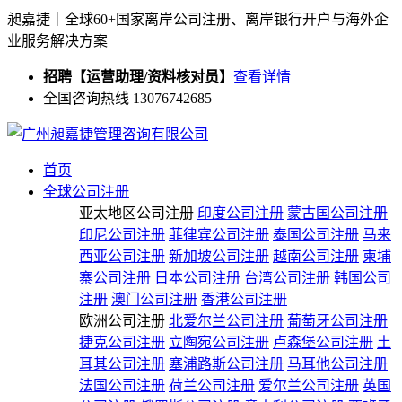
昶嘉捷｜全球60+国家离岸公司注册、离岸银行开户与海外企
业服务解决方案
招聘【运营助理/资料核对员】
查看详情
全国咨询热线 13076742685
首页
全球公司注册
亚太地区公司注册
印度公司注册
蒙古国公司注册
印尼公司注册
菲律宾公司注册
泰国公司注册
马来
西亚公司注册
新加坡公司注册
越南公司注册
柬埔
寨公司注册
日本公司注册
台湾公司注册
韩国公司
注册
澳门公司注册
香港公司注册
欧洲公司注册
北爱尔兰公司注册
葡萄牙公司注册
捷克公司注册
立陶宛公司注册
卢森堡公司注册
土
耳其公司注册
塞浦路斯公司注册
马耳他公司注册
法国公司注册
荷兰公司注册
爱尔兰公司注册
英国