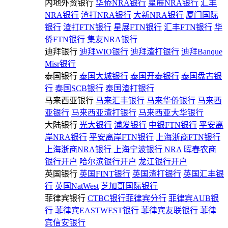
内地外资银行
华侨NRA银行
星展NRA银行
汇丰
NRA银行
渣打NRA银行
大新NRA银行
厦门国际
银行
渣打FTN银行
星展FTN银行
汇丰FTN银行
华
侨FTN银行
集友NRA银行
迪拜银行
迪拜WIO银行
迪拜渣打银行
迪拜Banque
Misr银行
泰国银行
泰国大城银行
泰国开泰银行
泰国盘古银
行
泰国SCB银行
泰国渣打银行
马来西亚银行
马来汇丰银行
马来华侨银行
马来西
亚银行
马来西亚渣打银行
马来西亚大华银行
大陆银行
光大银行
浦发银行
中银FTN银行
平安离
岸NRA银行
平安离岸FTN银行
上海浙商FTN银行
上海浙商NRA银行
上海宁波银行 NRA
晖春农商
银行开户
哈尔滨银行开户
龙江银行开户
英国银行
英国FINT银行
英国渣打银行
英国汇丰银
行
英国NatWest
芝加哥国际银行
菲律宾银行
CTBC银行菲律宾分行
菲律宾AUB银
行
菲律宾EASTWEST银行
菲律宾友联银行
菲律
宾信安银行