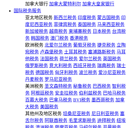
加拿大银行
加拿大蒙特利尔
加拿大皇家银行
国际税务服务
亚太地区税务
新西兰税务
印度税务
蒙古国税务
印
度尼西亚税务
菲律宾税务
泰国税务
马来西亚税务
新加坡税务
越南税务
柬埔寨税务
日本税务
台湾税
务
韩国税务
澳门税务
香港税务
欧洲税务
北爱尔兰税务
葡萄牙税务
捷克税务
立陶
宛税务
卢森堡税务
土耳其税务
塞浦路斯税务
马耳
他税务
法国税务
荷兰税务
爱尔兰税务
英国税务
俄罗斯税务
意大利税务
西班牙税务
瑞典税务
瑞士
税务
德国税务
匈牙利税务
波兰税务
爱沙尼亚税务
丹麦税务
罗马尼亚税务
美洲税务
圣文森特税务
秘鲁税务
巴西税务
智利税
务
阿根廷税务
安圭拉税务
伯利兹税务
巴哈马税务
百慕大税务
巴拿马税务
BVI税务
墨西哥税务
加拿
大税务
美国税务
其他州及地区税务
坦桑尼亚税务
尼日利亚税务
塞
舌尔税务
阿联酋税务
毛里求斯税务
迪拜税务
纽埃
税务
澳洲税务
萨摩亚税务
马绍尔税务
开曼税务