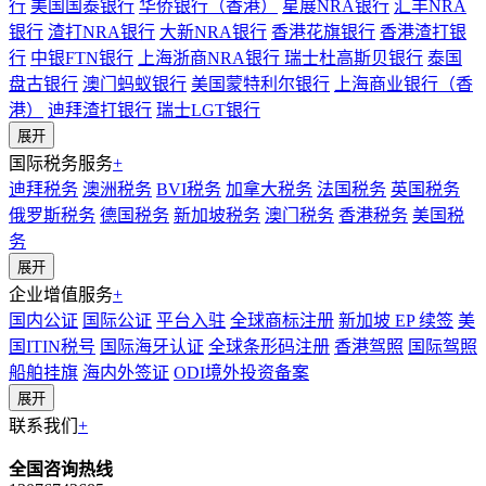
行
美国国泰银行
华侨银行（香港）
星展NRA银行
汇丰NRA
银行
渣打NRA银行
大新NRA银行
香港花旗银行
香港渣打银
行
中银FTN银行
上海浙商NRA银行
瑞士杜高斯贝银行
泰国
盘古银行
澳门蚂蚁银行
美国蒙特利尔银行
上海商业银行（香
港）
迪拜渣打银行
瑞士LGT银行
展开
国际税务服务
+
迪拜税务
澳洲税务
BVI税务
加拿大税务
法国税务
英国税务
俄罗斯税务
德国税务
新加坡税务
澳门税务
香港税务
美国税
务
展开
企业增值服务
+
国内公证
国际公证
平台入驻
全球商标注册
新加坡 EP 续签
美
国ITIN税号
国际海牙认证
全球条形码注册
香港驾照
国际驾照
船舶挂旗
海内外签证
ODI境外投资备案
展开
联系我们
+
全国咨询热线