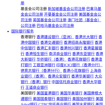
册
基金会公司注册
新加坡基金会公司注册
巴拿马基
金会公司注册
开曼基金会公司注册
美国基金会公
司注册
英国基金会公司注册
澳门社团（基金会）
公司注册
巴哈马基金会公司注册
国际银行服务
香港银行
香港建设银行（亚洲）
香港光大银行
香
港中国银行
香港交通银行
香港招商永隆银行
香港
中信银行
香港汇丰银行
香港创兴银行
香港星展银
行
香港恒生银行
南洋商业银行
香港东亚银行
香港
大新银行
华侨银行（香港）
香港花旗银行
香港渣
打银行
工银亚洲银行
印度ICICI银行（香港分行）
德意志银行（香港分行）
香港小花旗银行
上海商
业银行（香港）
香港众安银行
香港华美银行
大众
银行（香港）银行
中国信托商业银行
香港大华银
行
王道商业银行
美国银行
美国富港银行
美国华美银行
美国摩根大
通银行
美国国泰银行
美国银行
美国加州银行
美国
Arival银行
CTBC信托商业银行
美国水星银行
美国