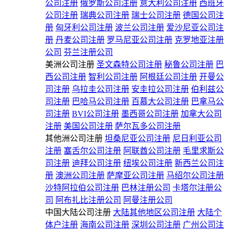
公司注册
俄罗斯公司注册
意大利公司注册
西班牙
公司注册
瑞典公司注册
瑞士公司注册
德国公司注
册
匈牙利公司注册
波兰公司注册
爱沙尼亚公司注
册
丹麦公司注册
罗马尼亚公司注册
克罗地亚注册
公司
芬兰注册公司
美洲公司注册
圣文森特公司注册
秘鲁公司注册
巴
西公司注册
智利公司注册
阿根廷公司注册
开曼公
司注册
乌拉圭公司注册
安圭拉公司注册
伯利兹公
司注册
巴哈马公司注册
百慕大公司注册
巴拿马公
司注册
BVI公司注册
墨西哥公司注册
加拿大公司
注册
美国公司注册
萨尔瓦多公司注册
其他洲公司注册
坦桑尼亚公司注册
尼日利亚公司
注册
塞舌尔公司注册
阿联酋公司注册
毛里求斯公
司注册
迪拜公司注册
纽埃公司注册
新西兰公司注
册
澳洲公司注册
萨摩亚公司注册
马绍尔公司注册
沙特阿拉伯公司注册
巴林注册公司
卡塔尔注册公
司
阿布扎比注册公司
阿曼注册公司
中国大陆公司注册
大陆其他地区公司注册
大陆个
体户注册
海南公司注册
深圳公司注册
广州公司注