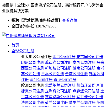
昶嘉捷｜全球60+国家离岸公司注册、离岸银行开户与海外企
业服务解决方案
招聘【运营助理/资料核对员】
查看详情
全国咨询热线 13076742685
首页
全球公司注册
亚太地区公司注册
印度公司注册
蒙古国公司注册
印尼公司注册
菲律宾公司注册
泰国公司注册
马来
西亚公司注册
新加坡公司注册
越南公司注册
柬埔
寨公司注册
日本公司注册
台湾公司注册
韩国公司
注册
澳门公司注册
香港公司注册
欧洲公司注册
北爱尔兰公司注册
葡萄牙公司注册
捷克公司注册
立陶宛公司注册
卢森堡公司注册
土
耳其公司注册
塞浦路斯公司注册
马耳他公司注册
法国公司注册
荷兰公司注册
爱尔兰公司注册
英国