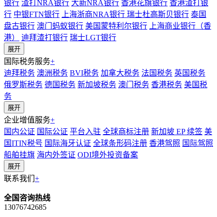
银行
渣打NRA银行
大新NRA银行
香港花旗银行
香港渣打银
行
中银FTN银行
上海浙商NRA银行
瑞士杜高斯贝银行
泰国
盘古银行
澳门蚂蚁银行
美国蒙特利尔银行
上海商业银行（香
港）
迪拜渣打银行
瑞士LGT银行
展开
国际税务服务
+
迪拜税务
澳洲税务
BVI税务
加拿大税务
法国税务
英国税务
俄罗斯税务
德国税务
新加坡税务
澳门税务
香港税务
美国税
务
展开
企业增值服务
+
国内公证
国际公证
平台入驻
全球商标注册
新加坡 EP 续签
美
国ITIN税号
国际海牙认证
全球条形码注册
香港驾照
国际驾照
船舶挂旗
海内外签证
ODI境外投资备案
展开
联系我们
+
全国咨询热线
13076742685