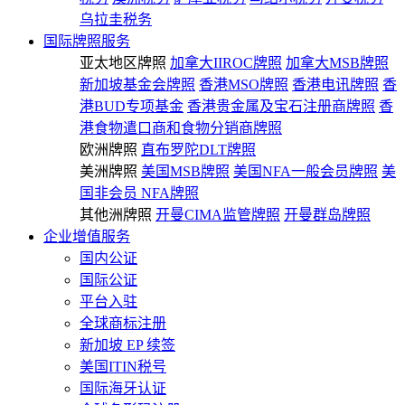
乌拉圭税务
国际牌照服务
亚太地区牌照
加拿大IIROC牌照
加拿大MSB牌照
新加坡基金会牌照
香港MSO牌照
香港电讯牌照
香
港BUD专项基金
香港贵金属及宝石注册商牌照
香
港食物遣口商和食物分销商牌照
欧洲牌照
直布罗陀DLT牌照
美洲牌照
美国MSB牌照
美国NFA一般会员牌照
美
国非会员 NFA牌照
其他洲牌照
开曼CIMA监管牌照
开曼群岛牌照
企业增值服务
国内公证
国际公证
平台入驻
全球商标注册
新加坡 EP 续签
美国ITIN税号
国际海牙认证