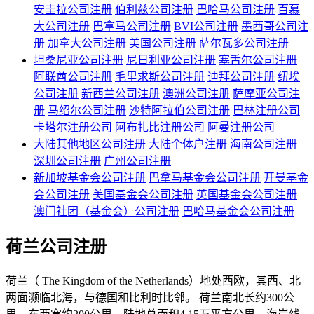
安圭拉公司注册
伯利兹公司注册
巴哈马公司注册
百慕
大公司注册
巴拿马公司注册
BVI公司注册
墨西哥公司注
册
加拿大公司注册
美国公司注册
萨尔瓦多公司注册
坦桑尼亚公司注册
尼日利亚公司注册
塞舌尔公司注册
阿联酋公司注册
毛里求斯公司注册
迪拜公司注册
纽埃
公司注册
新西兰公司注册
澳洲公司注册
萨摩亚公司注
册
马绍尔公司注册
沙特阿拉伯公司注册
巴林注册公司
卡塔尔注册公司
阿布扎比注册公司
阿曼注册公司
大陆其他地区公司注册
大陆个体户注册
海南公司注册
深圳公司注册
广州公司注册
新加坡基金会公司注册
巴拿马基金会公司注册
开曼基金
会公司注册
美国基金会公司注册
英国基金会公司注册
澳门社团（基金会）公司注册
巴哈马基金会公司注册
荷兰公司注册
荷兰（ The Kingdom of the Netherlands）地处西欧，其西、北
两面濒临北海，与德国和比利时比邻。 荷兰南北长约300公