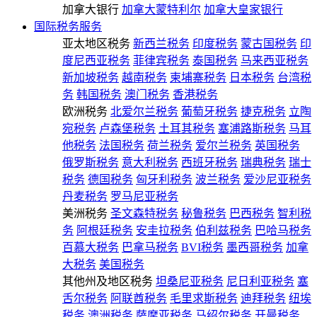
加拿大银行
加拿大蒙特利尔
加拿大皇家银行
国际税务服务
亚太地区税务
新西兰税务
印度税务
蒙古国税务
印
度尼西亚税务
菲律宾税务
泰国税务
马来西亚税务
新加坡税务
越南税务
柬埔寨税务
日本税务
台湾税
务
韩国税务
澳门税务
香港税务
欧洲税务
北爱尔兰税务
葡萄牙税务
捷克税务
立陶
宛税务
卢森堡税务
土耳其税务
塞浦路斯税务
马耳
他税务
法国税务
荷兰税务
爱尔兰税务
英国税务
俄罗斯税务
意大利税务
西班牙税务
瑞典税务
瑞士
税务
德国税务
匈牙利税务
波兰税务
爱沙尼亚税务
丹麦税务
罗马尼亚税务
美洲税务
圣文森特税务
秘鲁税务
巴西税务
智利税
务
阿根廷税务
安圭拉税务
伯利兹税务
巴哈马税务
百慕大税务
巴拿马税务
BVI税务
墨西哥税务
加拿
大税务
美国税务
其他州及地区税务
坦桑尼亚税务
尼日利亚税务
塞
舌尔税务
阿联酋税务
毛里求斯税务
迪拜税务
纽埃
税务
澳洲税务
萨摩亚税务
马绍尔税务
开曼税务