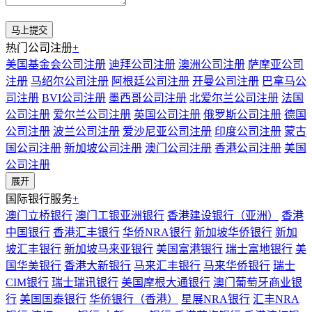
热门公司注册
+
美国基金会公司注册
迪拜公司注册
澳洲公司注册
萨摩亚公司
注册
马绍尔公司注册
阿根廷公司注册
开曼公司注册
巴拿马公
司注册
BVI公司注册
墨西哥公司注册
北爱尔兰公司注册
法国
公司注册
爱尔兰公司注册
英国公司注册
俄罗斯公司注册
德国
公司注册
波兰公司注册
爱沙尼亚公司注册
印度公司注册
蒙古
国公司注册
新加坡公司注册
澳门公司注册
香港公司注册
美国
公司注册
展开
国际银行服务
+
澳门立桥银行
澳门工银亚洲银行
香港建设银行（亚洲）
香港
中国银行
香港汇丰银行
华侨NRA银行
新加坡华侨银行
新加
坡汇丰银行
新加坡马来亚银行
美国富港银行
瑞士富地银行
美
国华美银行
香港大新银行
马来汇丰银行
马来华侨银行
瑞士
CIM银行
瑞士瑞讯银行
美国摩根大通银行
澳门葡萄牙商业银
行
美国国泰银行
华侨银行（香港）
星展NRA银行
汇丰NRA