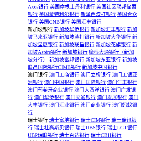
Axos银行
美国摩根士丹利银行
美国社区联邦储蓄
银行
美国蒙特利尔银行
新泽西渣打银行
美国合众
银行
美国CNB银行
美国汇丰银行
新加坡银行
新加坡华侨银行
新加坡汇丰银行
新加
坡马来亚银行
新加坡渣打银行
新加坡大华银行
新
加坡星展银行
新加坡联昌银行
新加坡花旗银行
新
加坡Aspire银行
新加坡银行
摩根大通银行（新加
坡分行）
新加坡富邦银行
新加坡东亚银行
新加坡
联昌国际银行CIMB银行
新加坡中国银行
澳门银行
澳门工商银行
澳门立桥银行
澳门工银亚
洲银行
澳门中国银行
澳门国际银行
澳门汇丰银行
澳门葡萄牙商业银行
澳门大西洋银行
澳门广发银
行
澳门华侨银行
澳门交通银行
澳门发展银行
澳门
大丰银行
澳门汇业银行
澳门商业银行
澳门蚂蚁银
行
瑞士银行
瑞士富地银行
瑞士CIM银行
瑞士瑞讯银
行
瑞士杜高斯贝银行
瑞士UBS银行
瑞士LGT银行
UBP瑞联银行
瑞士百达银行
瑞士CBH银行