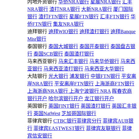
内地外资银行
华侨NRA银行
星展NRA银行
汇丰
NRA银行
渣打NRA银行
大新NRA银行
厦门国际
银行
渣打FTN银行
星展FTN银行
汇丰FTN银行
华
侨FTN银行
集友NRA银行
迪拜银行
迪拜WIO银行
迪拜渣打银行
迪拜Banque
Misr银行
泰国银行
泰国大城银行
泰国开泰银行
泰国盘古银
行
泰国SCB银行
泰国渣打银行
马来西亚银行
马来汇丰银行
马来华侨银行
马来西
亚银行
马来西亚渣打银行
马来西亚大华银行
大陆银行
光大银行
浦发银行
中银FTN银行
平安离
岸NRA银行
平安离岸FTN银行
上海浙商FTN银行
上海浙商NRA银行
上海宁波银行 NRA
晖春农商
银行开户
哈尔滨银行开户
龙江银行开户
英国银行
英国FINT银行
英国渣打银行
英国汇丰银
行
英国NatWest
芝加哥国际银行
菲律宾银行
CTBC银行菲律宾分行
菲律宾AUB银
行
菲律宾EASTWEST银行
菲律宾友联银行
菲律
宾信安银行