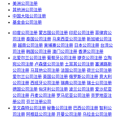
美洲公司注册
其他洲公司注册
中国大陆公司注册
基金会公司注册
印度公司注册
蒙古国公司注册
印尼公司注册
菲律宾公
司注册
泰国公司注册
马来西亚公司注册
新加坡公司注
册
越南公司注册
柬埔寨公司注册
日本公司注册
台湾公
司注册
韩国公司注册
澳门公司注册
香港公司注册
北爱尔兰公司注册
葡萄牙公司注册
捷克公司注册
立陶
宛公司注册
卢森堡公司注册
土耳其公司注册
塞浦路斯
公司注册
马耳他公司注册
法国公司注册
荷兰公司注册
爱尔兰公司注册
英国公司注册
俄罗斯公司注册
意大利
公司注册
西班牙公司注册
瑞典公司注册
瑞士公司注册
德国公司注册
匈牙利公司注册
波兰公司注册
爱沙尼亚
公司注册
丹麦公司注册
罗马尼亚公司注册
克罗地亚注
册公司
芬兰注册公司
圣文森特公司注册
秘鲁公司注册
巴西公司注册
智利公
司注册
阿根廷公司注册
开曼公司注册
乌拉圭公司注册