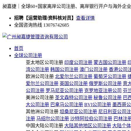
昶嘉捷｜全球60+国家离岸公司注册、离岸银行开户与海外企
招聘【运营助理/资料核对员】
查看详情
全国咨询热线 13076742685
首页
全球公司注册
亚太地区公司注册
印度公司注册
蒙古国公司注册
湾公司注册
韩国公司注册
澳门公司注册
香港公司
欧洲公司注册
北爱尔兰公司注册
葡萄牙公司注册
爱尔兰公司注册
英国公司注册
俄罗斯公司注册
意
公司注册
罗马尼亚公司注册
克罗地亚注册公司
芬
美洲公司注册
圣文森特公司注册
秘鲁公司注册
巴
大公司注册
巴拿马公司注册
BVI公司注册
墨西哥公
其他洲公司注册
坦桑尼亚公司注册
尼日利亚公司注
注册
马绍尔公司注册
沙特阿拉伯公司注册
巴林注
中国大陆公司注册
大陆其他地区公司注册
大陆个体