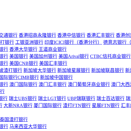
交通银行
香港招商永隆银行
香港中信银行
香港汇丰银行
香港创
打银行
工银亚洲银行
印度ICICI银行（香港分行）
德意志银行
银行
香港大华银行
王道商业银行
银行
美国银行
美国加州银行
美国Arival银行
CTBC信托商业银行
银行
美国CNB银行
美国汇丰银行
坡渣打银行
新加坡大华银行
新加坡星展银行
新加坡联昌银行
新
国际银行CIMB银行
新加坡中国银行
银行
澳门国际银行
澳门汇丰银行
澳门葡萄牙商业银行
澳门大西
行
银行
瑞士UBS银行
瑞士LGT银行
UBP瑞联银行
瑞士百达银行
瑞
行
大新NRA银行
厦门国际银行
渣打FTN银行
星展FTN银行
汇丰
泰国渣打银行
银行
马来西亚大华银行