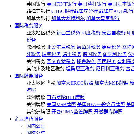
英国银行
英国FINT银行
英国渣打银行
英国汇丰银
菲律宾银行
CTBC银行菲律宾分行
菲律宾AUB银行
加拿大银行
加拿大蒙特利尔
加拿大皇家银行
国际税务服务
亚太地区税务
新西兰税务
印度税务
蒙古国税务
印
税务
欧洲税务
北爱尔兰税务
葡萄牙税务
捷克税务
立陶
牙税务
瑞典税务
瑞士税务
德国税务
匈牙利税务
波
美洲税务
圣文森特税务
秘鲁税务
巴西税务
智利税
其他州及地区税务
坦桑尼亚税务
尼日利亚税务
塞
国际牌照服务
亚太地区牌照
加拿大IIROC牌照
加拿大MSB牌照
牌照
欧洲牌照
直布罗陀DLT牌照
美洲牌照
美国MSB牌照
美国NFA一般会员牌照
美
其他洲牌照
开曼CIMA监管牌照
开曼群岛牌照
企业增值服务
国内公证
国际公证