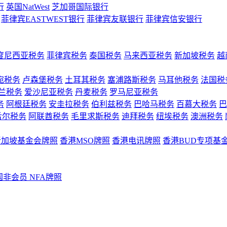
行
英国NatWest
芝加哥国际银行
菲律宾EASTWEST银行
菲律宾友联银行
菲律宾信安银行
度尼西亚税务
菲律宾税务
泰国税务
马来西亚税务
新加坡税务
越
宛税务
卢森堡税务
土耳其税务
塞浦路斯税务
马耳他税务
法国税
兰税务
爱沙尼亚税务
丹麦税务
罗马尼亚税务
务
阿根廷税务
安圭拉税务
伯利兹税务
巴哈马税务
百慕大税务
巴
舌尔税务
阿联酋税务
毛里求斯税务
迪拜税务
纽埃税务
澳洲税务
新加坡基金会牌照
香港MSO牌照
香港电讯牌照
香港BUD专项基
国非会员 NFA牌照