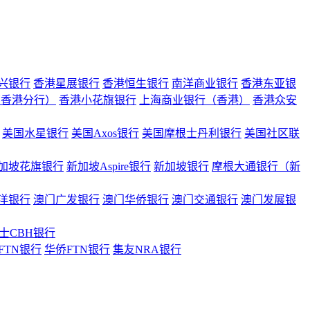
兴银行
香港星展银行
香港恒生银行
南洋商业银行
香港东亚银
（香港分行）
香港小花旗银行
上海商业银行（香港）
香港众安
美国水星银行
美国Axos银行
美国摩根士丹利银行
美国社区联
加坡花旗银行
新加坡Aspire银行
新加坡银行
摩根大通银行（新
洋银行
澳门广发银行
澳门华侨银行
澳门交通银行
澳门发展银
士CBH银行
FTN银行
华侨FTN银行
集友NRA银行