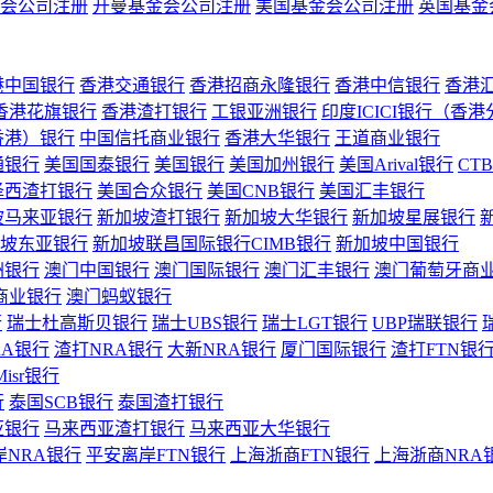
会公司注册
开曼基金会公司注册
美国基金会公司注册
英国基金
港中国银行
香港交通银行
香港招商永隆银行
香港中信银行
香港
香港花旗银行
香港渣打银行
工银亚洲银行
印度ICICI银行（香
香港）银行
中国信托商业银行
香港大华银行
王道商业银行
通银行
美国国泰银行
美国银行
美国加州银行
美国Arival银行
CT
泽西渣打银行
美国合众银行
美国CNB银行
美国汇丰银行
坡马来亚银行
新加坡渣打银行
新加坡大华银行
新加坡星展银行
坡东亚银行
新加坡联昌国际银行CIMB银行
新加坡中国银行
洲银行
澳门中国银行
澳门国际银行
澳门汇丰银行
澳门葡萄牙商
商业银行
澳门蚂蚁银行
行
瑞士杜高斯贝银行
瑞士UBS银行
瑞士LGT银行
UBP瑞联银行
RA银行
渣打NRA银行
大新NRA银行
厦门国际银行
渣打FTN银
Misr银行
行
泰国SCB银行
泰国渣打银行
亚银行
马来西亚渣打银行
马来西亚大华银行
岸NRA银行
平安离岸FTN银行
上海浙商FTN银行
上海浙商NRA