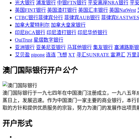
光大银行
浦发银行
中银FTN银行
平安离岸NRA银行
平安
英国FINT银行
英国渣打银行
英国汇丰银行
英国NatWest
CTBC银行菲律宾分行
菲律宾AUB银行
菲律宾EASTWE
加拿大蒙特利尔
加拿大皇家银行
印尼BCA银行
印尼渣打银行
印尼华侨银行
OuiTrust
星熠数字银行
亚洲银行
亚美尼亚银行
马耳他银行
集友银行
塞浦路斯银
艾贝盈
pipong
连连
飞想
XT
寻汇SUNRATE
富港汇
万里
澳门国际银行开户
公
个
澳门国际银行于一九七四年在中国澳门注册成立，一九八五年
蒸日上，发展迅速。作为中国澳门一家主要的商业银行，本行
取的方针和提供优质服务的宗旨，努力为澳门的发展作出项贡
开户形式