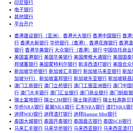
印尼银行
电子银行
其他银行
平台开户
香港建设银行（亚洲）
香港光大银行
香港中国银行
香港
行
香港大新银行
华侨银行（香港）
香港花旗银行
香港渣
银行
香港华美银行
大众银行（香港）银行
中国信托商业
美国富港银行
美国华美银行
美国摩根大通银行
美国国泰
邦储蓄银行
美国蒙特利尔银行
新泽西渣打银行
美国合众
新加坡华侨银行
新加坡汇丰银行
新加坡马来亚银行
新加
加坡分行）
新加坡富邦银行
新加坡东亚银行
新加坡联昌
澳门工商银行
澳门立桥银行
澳门工银亚洲银行
澳门中国
行
澳门大丰银行
澳门汇业银行
澳门商业银行
澳门蚂蚁银
瑞士富地银行
瑞士CIM银行
瑞士瑞讯银行
瑞士杜高斯贝
华侨NRA银行
星展NRA银行
汇丰NRA银行
渣打NRA银
迪拜WIO银行
迪拜渣打银行
迪拜Banque Misr银行
泰国大城银行
泰国开泰银行
泰国盘古银行
泰国SCB银行
马来汇丰银行
马来华侨银行
马来西亚银行
马来西亚渣打