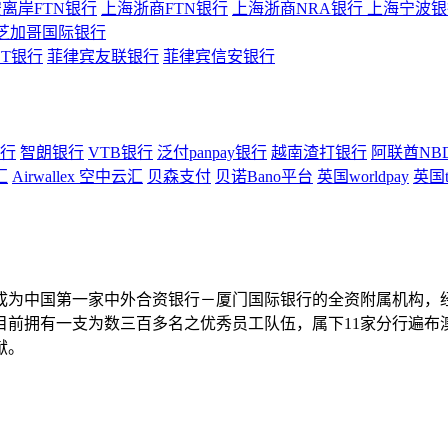
离岸FTN银行
上海浙商FTN银行
上海浙商NRA银行
上海宁波银行
芝加哥国际银行
ST银行
菲律宾友联银行
菲律宾信安银行
行
智朗银行
VTB银行
泛付panpay银行
越南渣打银行
阿联酋NB
汇
Airwallex 空中云汇
贝森支付
贝诺Bano平台
英国worldpay
英国t
成为中国第一家中外合资银行－厦门国际银行的全资附属机构，
目前拥有一支为数三百多名之优秀员工队伍，属下11家分行遍布
献。