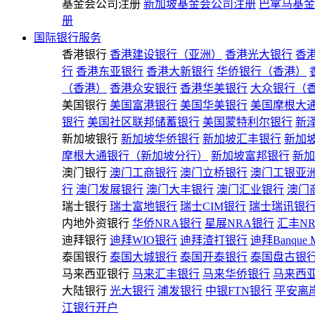
基金会公司注册
新加坡基金会公司注册
巴拿马基金
册
国际银行服务
香港银行
香港建设银行（亚洲）
香港光大银行
香
行
香港东亚银行
香港大新银行
华侨银行（香港）
（香港）
香港众安银行
香港华美银行
大众银行（
美国银行
美国富港银行
美国华美银行
美国摩根大
银行
美国社区联邦储蓄银行
美国蒙特利尔银行
新
新加坡银行
新加坡华侨银行
新加坡汇丰银行
新加
摩根大通银行（新加坡分行）
新加坡富邦银行
新加
澳门银行
澳门工商银行
澳门立桥银行
澳门工银亚
行
澳门发展银行
澳门大丰银行
澳门汇业银行
澳门
瑞士银行
瑞士富地银行
瑞士CIM银行
瑞士瑞讯银
内地外资银行
华侨NRA银行
星展NRA银行
汇丰N
迪拜银行
迪拜WIO银行
迪拜渣打银行
迪拜Banque 
泰国银行
泰国大城银行
泰国开泰银行
泰国盘古银
马来西亚银行
马来汇丰银行
马来华侨银行
马来西
大陆银行
光大银行
浦发银行
中银FTN银行
平安离
江银行开户