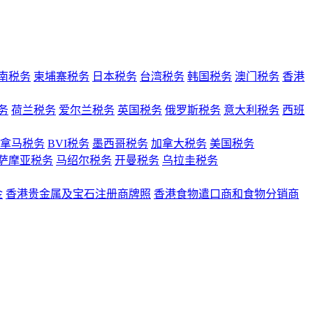
南税务
柬埔寨税务
日本税务
台湾税务
韩国税务
澳门税务
香港
务
荷兰税务
爱尔兰税务
英国税务
俄罗斯税务
意大利税务
西班
拿马税务
BVI税务
墨西哥税务
加拿大税务
美国税务
萨摩亚税务
马绍尔税务
开曼税务
乌拉圭税务
金
香港贵金属及宝石注册商牌照
香港食物遣口商和食物分销商