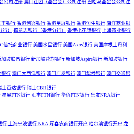
会公司注册
澳门社团（基金会）公司注册
巴哈马基金会公司注
汇丰银行
香港创兴银行
香港星展银行
香港恒生银行
南洋商业银
港分行）
德意志银行（香港分行）
香港小花旗银行
上海商业银行
BC信托商业银行
美国水星银行
美国Axos银行
美国摩根士丹利
新加坡联昌银行
新加坡花旗银行
新加坡Aspire银行
新加坡银行
业银行
澳门大西洋银行
澳门广发银行
澳门华侨银行
澳门交通银
瑞士百达银行
瑞士CBH银行
行
星展FTN银行
汇丰FTN银行
华侨FTN银行
集友NRA银行
银行
上海宁波银行 NRA
晖春农商银行开户
哈尔滨银行开户
龙