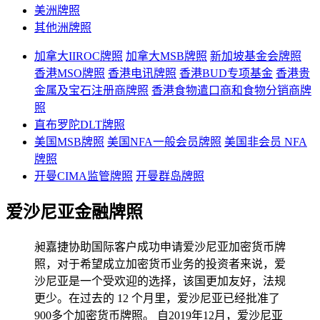
美洲牌照
其他洲牌照
加拿大IIROC牌照
加拿大MSB牌照
新加坡基金会牌照
香港MSO牌照
香港电讯牌照
香港BUD专项基金
香港贵
金属及宝石注册商牌照
香港食物遣口商和食物分销商牌
照
直布罗陀DLT牌照
美国MSB牌照
美国NFA一般会员牌照
美国非会员 NFA
牌照
开曼CIMA监管牌照
开曼群岛牌照
爱沙尼亚金融牌照
昶嘉捷协助国际客户成功申请爱沙尼亚加密货币牌
照，对于希望成立加密货币业务的投资者来说，爱
沙尼亚是一个受欢迎的选择，该国更加友好，法规
更少。在过去的 12 个月里，爱沙尼亚已经批准了
900多个加密货币牌照。 自2019年12月，爱沙尼亚