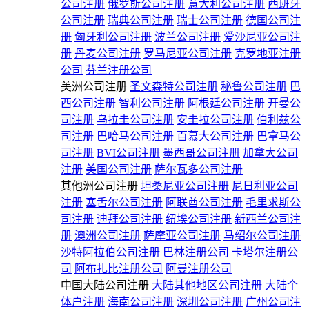
公司注册
俄罗斯公司注册
意大利公司注册
西班牙
公司注册
瑞典公司注册
瑞士公司注册
德国公司注
册
匈牙利公司注册
波兰公司注册
爱沙尼亚公司注
册
丹麦公司注册
罗马尼亚公司注册
克罗地亚注册
公司
芬兰注册公司
美洲公司注册
圣文森特公司注册
秘鲁公司注册
巴
西公司注册
智利公司注册
阿根廷公司注册
开曼公
司注册
乌拉圭公司注册
安圭拉公司注册
伯利兹公
司注册
巴哈马公司注册
百慕大公司注册
巴拿马公
司注册
BVI公司注册
墨西哥公司注册
加拿大公司
注册
美国公司注册
萨尔瓦多公司注册
其他洲公司注册
坦桑尼亚公司注册
尼日利亚公司
注册
塞舌尔公司注册
阿联酋公司注册
毛里求斯公
司注册
迪拜公司注册
纽埃公司注册
新西兰公司注
册
澳洲公司注册
萨摩亚公司注册
马绍尔公司注册
沙特阿拉伯公司注册
巴林注册公司
卡塔尔注册公
司
阿布扎比注册公司
阿曼注册公司
中国大陆公司注册
大陆其他地区公司注册
大陆个
体户注册
海南公司注册
深圳公司注册
广州公司注