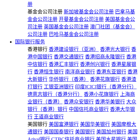
册
基金会公司注册
新加坡基金会公司注册
巴拿马基
金会公司注册
开曼基金会公司注册
美国基金会公
司注册
英国基金会公司注册
澳门社团（基金会）
公司注册
巴哈马基金会公司注册
国际银行服务
香港银行
香港建设银行（亚洲）
香港光大银行
香
港中国银行
香港交通银行
香港招商永隆银行
香港
中信银行
香港汇丰银行
香港创兴银行
香港星展银
行
香港恒生银行
南洋商业银行
香港东亚银行
香港
大新银行
华侨银行（香港）
香港花旗银行
香港渣
打银行
工银亚洲银行
印度ICICI银行（香港分行）
德意志银行（香港分行）
香港小花旗银行
上海商
业银行（香港）
香港众安银行
香港华美银行
大众
银行（香港）银行
中国信托商业银行
香港大华银
行
王道商业银行
美国银行
美国富港银行
美国华美银行
美国摩根大
通银行
美国国泰银行
美国银行
美国加州银行
美国
Arival银行
CTBC信托商业银行
美国水星银行
美国