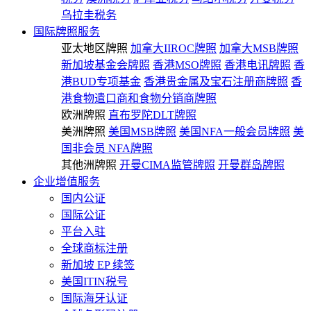
乌拉圭税务
国际牌照服务
亚太地区牌照
加拿大IIROC牌照
加拿大MSB牌照
新加坡基金会牌照
香港MSO牌照
香港电讯牌照
香
港BUD专项基金
香港贵金属及宝石注册商牌照
香
港食物遣口商和食物分销商牌照
欧洲牌照
直布罗陀DLT牌照
美洲牌照
美国MSB牌照
美国NFA一般会员牌照
美
国非会员 NFA牌照
其他洲牌照
开曼CIMA监管牌照
开曼群岛牌照
企业增值服务
国内公证
国际公证
平台入驻
全球商标注册
新加坡 EP 续签
美国ITIN税号
国际海牙认证