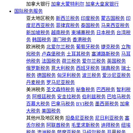
加拿大银行
加拿大蒙特利尔
加拿大皇家银行
国际税务服务
亚太地区税务
新西兰税务
印度税务
蒙古国税务
印
度尼西亚税务
菲律宾税务
泰国税务
马来西亚税务
新加坡税务
越南税务
柬埔寨税务
日本税务
台湾税
务
韩国税务
澳门税务
香港税务
欧洲税务
北爱尔兰税务
葡萄牙税务
捷克税务
立陶
宛税务
卢森堡税务
土耳其税务
塞浦路斯税务
马耳
他税务
法国税务
荷兰税务
爱尔兰税务
英国税务
俄罗斯税务
意大利税务
西班牙税务
瑞典税务
瑞士
税务
德国税务
匈牙利税务
波兰税务
爱沙尼亚税务
丹麦税务
罗马尼亚税务
美洲税务
圣文森特税务
秘鲁税务
巴西税务
智利税
务
阿根廷税务
安圭拉税务
伯利兹税务
巴哈马税务
百慕大税务
巴拿马税务
BVI税务
墨西哥税务
加拿
大税务
美国税务
其他州及地区税务
坦桑尼亚税务
尼日利亚税务
塞
舌尔税务
阿联酋税务
毛里求斯税务
迪拜税务
纽埃
税务
澳洲税务
萨摩亚税务
马绍尔税务
开曼税务