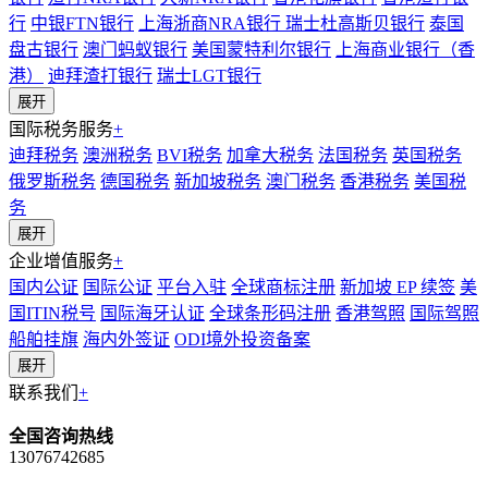
行
中银FTN银行
上海浙商NRA银行
瑞士杜高斯贝银行
泰国
盘古银行
澳门蚂蚁银行
美国蒙特利尔银行
上海商业银行（香
港）
迪拜渣打银行
瑞士LGT银行
展开
国际税务服务
+
迪拜税务
澳洲税务
BVI税务
加拿大税务
法国税务
英国税务
俄罗斯税务
德国税务
新加坡税务
澳门税务
香港税务
美国税
务
展开
企业增值服务
+
国内公证
国际公证
平台入驻
全球商标注册
新加坡 EP 续签
美
国ITIN税号
国际海牙认证
全球条形码注册
香港驾照
国际驾照
船舶挂旗
海内外签证
ODI境外投资备案
展开
联系我们
+
全国咨询热线
13076742685