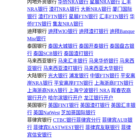
内地外资银行
华侨NRA银行
星展NRA银行
汇丰
NRA银行
渣打NRA银行
大新NRA银行
厦门国际
银行
渣打FTN银行
星展FTN银行
汇丰FTN银行
华
侨FTN银行
集友NRA银行
迪拜银行
迪拜WIO银行
迪拜渣打银行
迪拜Banque
Misr银行
泰国银行
泰国大城银行
泰国开泰银行
泰国盘古银
行
泰国SCB银行
泰国渣打银行
马来西亚银行
马来汇丰银行
马来华侨银行
马来西
亚银行
马来西亚渣打银行
马来西亚大华银行
大陆银行
光大银行
浦发银行
中银FTN银行
平安离
岸NRA银行
平安离岸FTN银行
上海浙商FTN银行
上海浙商NRA银行
上海宁波银行 NRA
晖春农商
银行开户
哈尔滨银行开户
龙江银行开户
英国银行
英国FINT银行
英国渣打银行
英国汇丰银
行
英国NatWest
芝加哥国际银行
菲律宾银行
CTBC银行菲律宾分行
菲律宾AUB银
行
菲律宾EASTWEST银行
菲律宾友联银行
菲律
宾信安银行