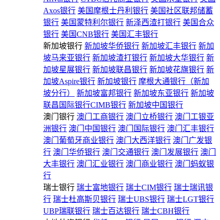
Axos银行
美国摩根士丹利银行
美国社区联邦储蓄
银行
美国蒙特利尔银行
新泽西渣打银行
美国合众
银行
美国CNB银行
美国汇丰银行
新加坡银行
新加坡华侨银行
新加坡汇丰银行
新加
坡马来亚银行
新加坡渣打银行
新加坡大华银行
新
加坡星展银行
新加坡联昌银行
新加坡花旗银行
新
加坡Aspire银行
新加坡银行
摩根大通银行（新加
坡分行）
新加坡富邦银行
新加坡东亚银行
新加坡
联昌国际银行CIMB银行
新加坡中国银行
澳门银行
澳门工商银行
澳门立桥银行
澳门工银亚
洲银行
澳门中国银行
澳门国际银行
澳门汇丰银行
澳门葡萄牙商业银行
澳门大西洋银行
澳门广发银
行
澳门华侨银行
澳门交通银行
澳门发展银行
澳门
大丰银行
澳门汇业银行
澳门商业银行
澳门蚂蚁银
行
瑞士银行
瑞士富地银行
瑞士CIM银行
瑞士瑞讯银
行
瑞士杜高斯贝银行
瑞士UBS银行
瑞士LGT银行
UBP瑞联银行
瑞士百达银行
瑞士CBH银行