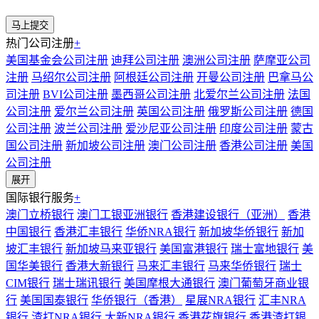
热门公司注册
+
美国基金会公司注册
迪拜公司注册
澳洲公司注册
萨摩亚公司
注册
马绍尔公司注册
阿根廷公司注册
开曼公司注册
巴拿马公
司注册
BVI公司注册
墨西哥公司注册
北爱尔兰公司注册
法国
公司注册
爱尔兰公司注册
英国公司注册
俄罗斯公司注册
德国
公司注册
波兰公司注册
爱沙尼亚公司注册
印度公司注册
蒙古
国公司注册
新加坡公司注册
澳门公司注册
香港公司注册
美国
公司注册
展开
国际银行服务
+
澳门立桥银行
澳门工银亚洲银行
香港建设银行（亚洲）
香港
中国银行
香港汇丰银行
华侨NRA银行
新加坡华侨银行
新加
坡汇丰银行
新加坡马来亚银行
美国富港银行
瑞士富地银行
美
国华美银行
香港大新银行
马来汇丰银行
马来华侨银行
瑞士
CIM银行
瑞士瑞讯银行
美国摩根大通银行
澳门葡萄牙商业银
行
美国国泰银行
华侨银行（香港）
星展NRA银行
汇丰NRA
银行
渣打NRA银行
大新NRA银行
香港花旗银行
香港渣打银