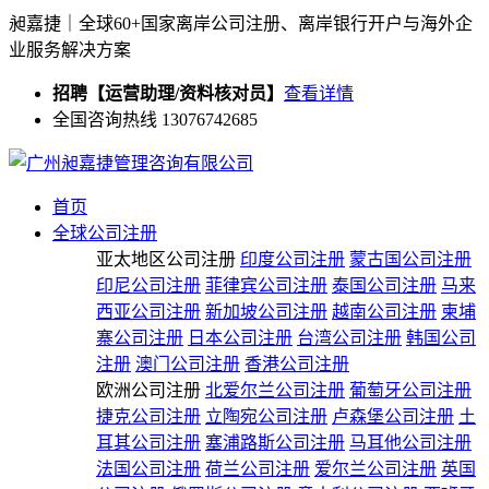
昶嘉捷｜全球60+国家离岸公司注册、离岸银行开户与海外企
业服务解决方案
招聘【运营助理/资料核对员】
查看详情
全国咨询热线 13076742685
首页
全球公司注册
亚太地区公司注册
印度公司注册
蒙古国公司注册
印尼公司注册
菲律宾公司注册
泰国公司注册
马来
西亚公司注册
新加坡公司注册
越南公司注册
柬埔
寨公司注册
日本公司注册
台湾公司注册
韩国公司
注册
澳门公司注册
香港公司注册
欧洲公司注册
北爱尔兰公司注册
葡萄牙公司注册
捷克公司注册
立陶宛公司注册
卢森堡公司注册
土
耳其公司注册
塞浦路斯公司注册
马耳他公司注册
法国公司注册
荷兰公司注册
爱尔兰公司注册
英国