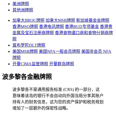
美洲牌照
其他洲牌照
加拿大IIROC牌照
加拿大MSB牌照
新加坡基金会牌照
香港MSO牌照
香港电讯牌照
香港BUD专项基金
香港贵
金属及宝石注册商牌照
香港食物遣口商和食物分销商牌
照
直布罗陀DLT牌照
美国MSB牌照
美国NFA一般会员牌照
美国非会员 NFA
牌照
开曼CIMA监管牌照
开曼群岛牌照
波多黎各金融牌照
波多黎各不是通用报告标准 (CRS) 的一部分，这
意味着该岛的银行不会自动向外国当局分享其账户
持有人的财务信息，这为您的资产保护和税务规划
增加了一层额外的保密性战略。