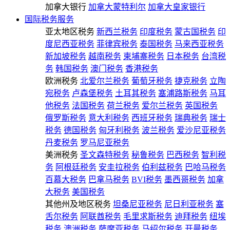
加拿大银行
加拿大蒙特利尔
加拿大皇家银行
国际税务服务
亚太地区税务
新西兰税务
印度税务
蒙古国税务
印
度尼西亚税务
菲律宾税务
泰国税务
马来西亚税务
新加坡税务
越南税务
柬埔寨税务
日本税务
台湾税
务
韩国税务
澳门税务
香港税务
欧洲税务
北爱尔兰税务
葡萄牙税务
捷克税务
立陶
宛税务
卢森堡税务
土耳其税务
塞浦路斯税务
马耳
他税务
法国税务
荷兰税务
爱尔兰税务
英国税务
俄罗斯税务
意大利税务
西班牙税务
瑞典税务
瑞士
税务
德国税务
匈牙利税务
波兰税务
爱沙尼亚税务
丹麦税务
罗马尼亚税务
美洲税务
圣文森特税务
秘鲁税务
巴西税务
智利税
务
阿根廷税务
安圭拉税务
伯利兹税务
巴哈马税务
百慕大税务
巴拿马税务
BVI税务
墨西哥税务
加拿
大税务
美国税务
其他州及地区税务
坦桑尼亚税务
尼日利亚税务
塞
舌尔税务
阿联酋税务
毛里求斯税务
迪拜税务
纽埃
税务
澳洲税务
萨摩亚税务
马绍尔税务
开曼税务