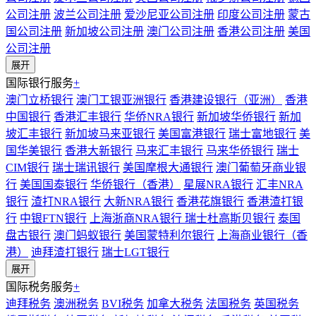
公司注册
波兰公司注册
爱沙尼亚公司注册
印度公司注册
蒙古
国公司注册
新加坡公司注册
澳门公司注册
香港公司注册
美国
公司注册
展开
国际银行服务
+
澳门立桥银行
澳门工银亚洲银行
香港建设银行（亚洲）
香港
中国银行
香港汇丰银行
华侨NRA银行
新加坡华侨银行
新加
坡汇丰银行
新加坡马来亚银行
美国富港银行
瑞士富地银行
美
国华美银行
香港大新银行
马来汇丰银行
马来华侨银行
瑞士
CIM银行
瑞士瑞讯银行
美国摩根大通银行
澳门葡萄牙商业银
行
美国国泰银行
华侨银行（香港）
星展NRA银行
汇丰NRA
银行
渣打NRA银行
大新NRA银行
香港花旗银行
香港渣打银
行
中银FTN银行
上海浙商NRA银行
瑞士杜高斯贝银行
泰国
盘古银行
澳门蚂蚁银行
美国蒙特利尔银行
上海商业银行（香
港）
迪拜渣打银行
瑞士LGT银行
展开
国际税务服务
+
迪拜税务
澳洲税务
BVI税务
加拿大税务
法国税务
英国税务