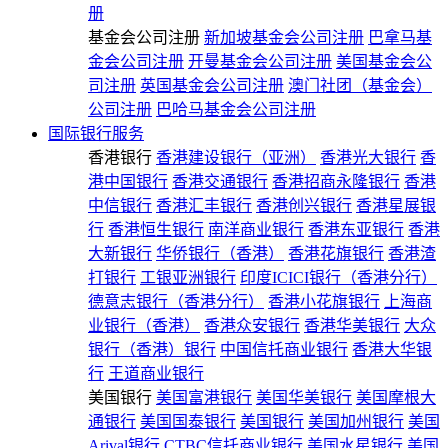
册
基金会公司注册
新加坡基金会公司注册
巴拿马基
金会公司注册
开曼基金会公司注册
美国基金会公
司注册
英国基金会公司注册
澳门社团（基金会）
公司注册
巴哈马基金会公司注册
国际银行服务
香港银行
香港建设银行（亚洲）
香港光大银行
香
港中国银行
香港交通银行
香港招商永隆银行
香港
中信银行
香港汇丰银行
香港创兴银行
香港星展银
行
香港恒生银行
南洋商业银行
香港东亚银行
香港
大新银行
华侨银行（香港）
香港花旗银行
香港渣
打银行
工银亚洲银行
印度ICICI银行（香港分行）
德意志银行（香港分行）
香港小花旗银行
上海商
业银行（香港）
香港众安银行
香港华美银行
大众
银行（香港）银行
中国信托商业银行
香港大华银
行
王道商业银行
美国银行
美国富港银行
美国华美银行
美国摩根大
通银行
美国国泰银行
美国银行
美国加州银行
美国
Arival银行
CTBC信托商业银行
美国水星银行
美国