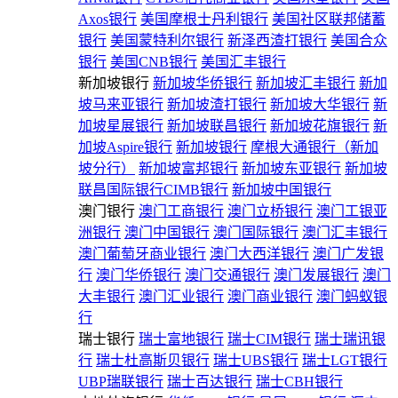
Axos银行
美国摩根士丹利银行
美国社区联邦储蓄
银行
美国蒙特利尔银行
新泽西渣打银行
美国合众
银行
美国CNB银行
美国汇丰银行
新加坡银行
新加坡华侨银行
新加坡汇丰银行
新加
坡马来亚银行
新加坡渣打银行
新加坡大华银行
新
加坡星展银行
新加坡联昌银行
新加坡花旗银行
新
加坡Aspire银行
新加坡银行
摩根大通银行（新加
坡分行）
新加坡富邦银行
新加坡东亚银行
新加坡
联昌国际银行CIMB银行
新加坡中国银行
澳门银行
澳门工商银行
澳门立桥银行
澳门工银亚
洲银行
澳门中国银行
澳门国际银行
澳门汇丰银行
澳门葡萄牙商业银行
澳门大西洋银行
澳门广发银
行
澳门华侨银行
澳门交通银行
澳门发展银行
澳门
大丰银行
澳门汇业银行
澳门商业银行
澳门蚂蚁银
行
瑞士银行
瑞士富地银行
瑞士CIM银行
瑞士瑞讯银
行
瑞士杜高斯贝银行
瑞士UBS银行
瑞士LGT银行
UBP瑞联银行
瑞士百达银行
瑞士CBH银行