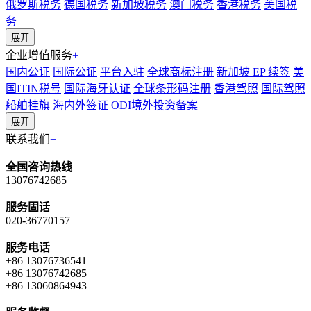
俄罗斯税务
德国税务
新加坡税务
澳门税务
香港税务
美国税
务
展开
企业增值服务
+
国内公证
国际公证
平台入驻
全球商标注册
新加坡 EP 续签
美
国ITIN税号
国际海牙认证
全球条形码注册
香港驾照
国际驾照
船舶挂旗
海内外签证
ODI境外投资备案
展开
联系我们
+
全国咨询热线
13076742685
服务固话
020-36770157
服务电话
+86 13076736541
+86 13076742685
+86 13060864943