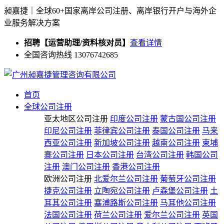
昶嘉捷｜全球60+国家离岸公司注册、离岸银行开户与海外企
业服务解决方案
招聘【运营助理/资料核对员】
查看详情
全国咨询热线 13076742685
首页
全球公司注册
亚太地区公司注册
印度公司注册
蒙古国公司注册
印尼公司注册
菲律宾公司注册
泰国公司注册
马来
西亚公司注册
新加坡公司注册
越南公司注册
柬埔
寨公司注册
日本公司注册
台湾公司注册
韩国公司
注册
澳门公司注册
香港公司注册
欧洲公司注册
北爱尔兰公司注册
葡萄牙公司注册
捷克公司注册
立陶宛公司注册
卢森堡公司注册
土
耳其公司注册
塞浦路斯公司注册
马耳他公司注册
法国公司注册
荷兰公司注册
爱尔兰公司注册
英国