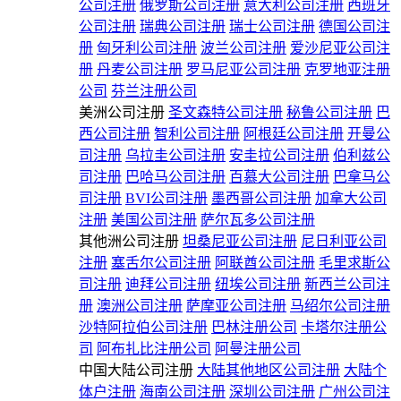
公司注册
俄罗斯公司注册
意大利公司注册
西班牙
公司注册
瑞典公司注册
瑞士公司注册
德国公司注
册
匈牙利公司注册
波兰公司注册
爱沙尼亚公司注
册
丹麦公司注册
罗马尼亚公司注册
克罗地亚注册
公司
芬兰注册公司
美洲公司注册
圣文森特公司注册
秘鲁公司注册
巴
西公司注册
智利公司注册
阿根廷公司注册
开曼公
司注册
乌拉圭公司注册
安圭拉公司注册
伯利兹公
司注册
巴哈马公司注册
百慕大公司注册
巴拿马公
司注册
BVI公司注册
墨西哥公司注册
加拿大公司
注册
美国公司注册
萨尔瓦多公司注册
其他洲公司注册
坦桑尼亚公司注册
尼日利亚公司
注册
塞舌尔公司注册
阿联酋公司注册
毛里求斯公
司注册
迪拜公司注册
纽埃公司注册
新西兰公司注
册
澳洲公司注册
萨摩亚公司注册
马绍尔公司注册
沙特阿拉伯公司注册
巴林注册公司
卡塔尔注册公
司
阿布扎比注册公司
阿曼注册公司
中国大陆公司注册
大陆其他地区公司注册
大陆个
体户注册
海南公司注册
深圳公司注册
广州公司注