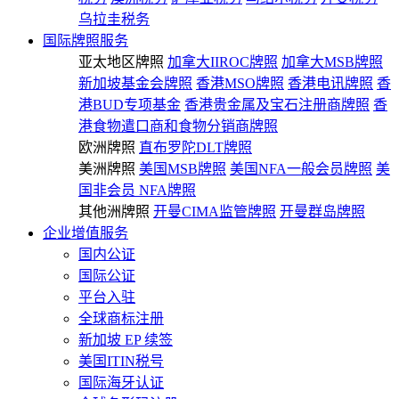
乌拉圭税务
国际牌照服务
亚太地区牌照
加拿大IIROC牌照
加拿大MSB牌照
新加坡基金会牌照
香港MSO牌照
香港电讯牌照
香
港BUD专项基金
香港贵金属及宝石注册商牌照
香
港食物遣口商和食物分销商牌照
欧洲牌照
直布罗陀DLT牌照
美洲牌照
美国MSB牌照
美国NFA一般会员牌照
美
国非会员 NFA牌照
其他洲牌照
开曼CIMA监管牌照
开曼群岛牌照
企业增值服务
国内公证
国际公证
平台入驻
全球商标注册
新加坡 EP 续签
美国ITIN税号
国际海牙认证