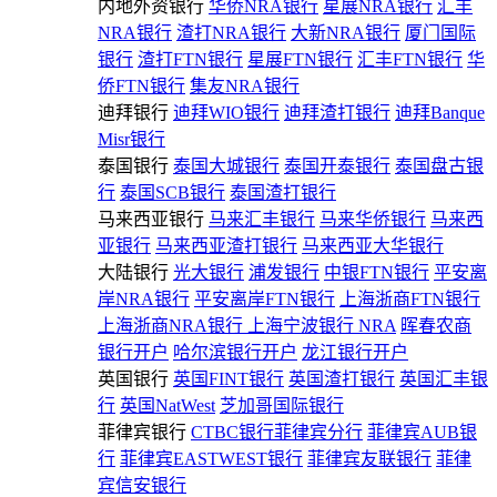
内地外资银行
华侨NRA银行
星展NRA银行
汇丰
NRA银行
渣打NRA银行
大新NRA银行
厦门国际
银行
渣打FTN银行
星展FTN银行
汇丰FTN银行
华
侨FTN银行
集友NRA银行
迪拜银行
迪拜WIO银行
迪拜渣打银行
迪拜Banque
Misr银行
泰国银行
泰国大城银行
泰国开泰银行
泰国盘古银
行
泰国SCB银行
泰国渣打银行
马来西亚银行
马来汇丰银行
马来华侨银行
马来西
亚银行
马来西亚渣打银行
马来西亚大华银行
大陆银行
光大银行
浦发银行
中银FTN银行
平安离
岸NRA银行
平安离岸FTN银行
上海浙商FTN银行
上海浙商NRA银行
上海宁波银行 NRA
晖春农商
银行开户
哈尔滨银行开户
龙江银行开户
英国银行
英国FINT银行
英国渣打银行
英国汇丰银
行
英国NatWest
芝加哥国际银行
菲律宾银行
CTBC银行菲律宾分行
菲律宾AUB银
行
菲律宾EASTWEST银行
菲律宾友联银行
菲律
宾信安银行