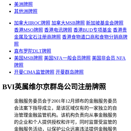
美洲牌照
其他洲牌照
加拿大IIROC牌照
加拿大MSB牌照
新加坡基金会牌照
香港MSO牌照
香港电讯牌照
香港BUD专项基金
香港贵
金属及宝石注册商牌照
香港食物遣口商和食物分销商牌
照
直布罗陀DLT牌照
美国MSB牌照
美国NFA一般会员牌照
美国非会员 NFA
牌照
开曼CIMA监管牌照
开曼群岛牌照
BVI英属维尔京群岛公司注册牌照
金融服务委员会于2001年12月颁布的金融服务委员
会法案下指导成立，是该区域仅有的一家独立的自
治管理金融监管机构。该机构负责向从事金融服务
的企业和个人提供授权和许可，同时监督受监管的
金融服务活动，以保护公众远离违法提供金融服务