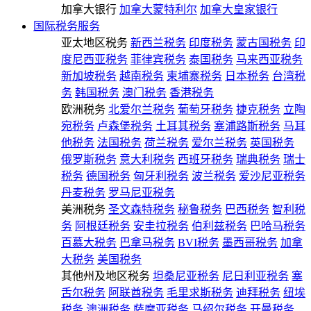
加拿大银行
加拿大蒙特利尔
加拿大皇家银行
国际税务服务
亚太地区税务
新西兰税务
印度税务
蒙古国税务
印
度尼西亚税务
菲律宾税务
泰国税务
马来西亚税务
新加坡税务
越南税务
柬埔寨税务
日本税务
台湾税
务
韩国税务
澳门税务
香港税务
欧洲税务
北爱尔兰税务
葡萄牙税务
捷克税务
立陶
宛税务
卢森堡税务
土耳其税务
塞浦路斯税务
马耳
他税务
法国税务
荷兰税务
爱尔兰税务
英国税务
俄罗斯税务
意大利税务
西班牙税务
瑞典税务
瑞士
税务
德国税务
匈牙利税务
波兰税务
爱沙尼亚税务
丹麦税务
罗马尼亚税务
美洲税务
圣文森特税务
秘鲁税务
巴西税务
智利税
务
阿根廷税务
安圭拉税务
伯利兹税务
巴哈马税务
百慕大税务
巴拿马税务
BVI税务
墨西哥税务
加拿
大税务
美国税务
其他州及地区税务
坦桑尼亚税务
尼日利亚税务
塞
舌尔税务
阿联酋税务
毛里求斯税务
迪拜税务
纽埃
税务
澳洲税务
萨摩亚税务
马绍尔税务
开曼税务