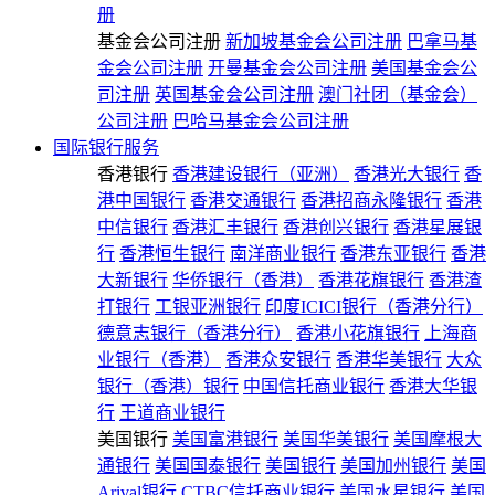
册
基金会公司注册
新加坡基金会公司注册
巴拿马基
金会公司注册
开曼基金会公司注册
美国基金会公
司注册
英国基金会公司注册
澳门社团（基金会）
公司注册
巴哈马基金会公司注册
国际银行服务
香港银行
香港建设银行（亚洲）
香港光大银行
香
港中国银行
香港交通银行
香港招商永隆银行
香港
中信银行
香港汇丰银行
香港创兴银行
香港星展银
行
香港恒生银行
南洋商业银行
香港东亚银行
香港
大新银行
华侨银行（香港）
香港花旗银行
香港渣
打银行
工银亚洲银行
印度ICICI银行（香港分行）
德意志银行（香港分行）
香港小花旗银行
上海商
业银行（香港）
香港众安银行
香港华美银行
大众
银行（香港）银行
中国信托商业银行
香港大华银
行
王道商业银行
美国银行
美国富港银行
美国华美银行
美国摩根大
通银行
美国国泰银行
美国银行
美国加州银行
美国
Arival银行
CTBC信托商业银行
美国水星银行
美国