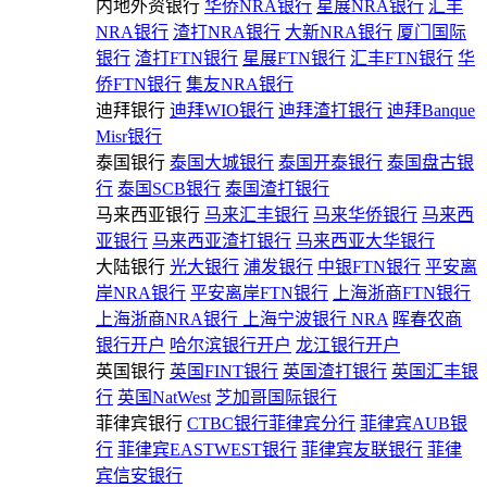
内地外资银行
华侨NRA银行
星展NRA银行
汇丰
NRA银行
渣打NRA银行
大新NRA银行
厦门国际
银行
渣打FTN银行
星展FTN银行
汇丰FTN银行
华
侨FTN银行
集友NRA银行
迪拜银行
迪拜WIO银行
迪拜渣打银行
迪拜Banque
Misr银行
泰国银行
泰国大城银行
泰国开泰银行
泰国盘古银
行
泰国SCB银行
泰国渣打银行
马来西亚银行
马来汇丰银行
马来华侨银行
马来西
亚银行
马来西亚渣打银行
马来西亚大华银行
大陆银行
光大银行
浦发银行
中银FTN银行
平安离
岸NRA银行
平安离岸FTN银行
上海浙商FTN银行
上海浙商NRA银行
上海宁波银行 NRA
晖春农商
银行开户
哈尔滨银行开户
龙江银行开户
英国银行
英国FINT银行
英国渣打银行
英国汇丰银
行
英国NatWest
芝加哥国际银行
菲律宾银行
CTBC银行菲律宾分行
菲律宾AUB银
行
菲律宾EASTWEST银行
菲律宾友联银行
菲律
宾信安银行