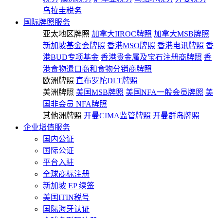
乌拉圭税务
国际牌照服务
亚太地区牌照
加拿大IIROC牌照
加拿大MSB牌照
新加坡基金会牌照
香港MSO牌照
香港电讯牌照
香
港BUD专项基金
香港贵金属及宝石注册商牌照
香
港食物遣口商和食物分销商牌照
欧洲牌照
直布罗陀DLT牌照
美洲牌照
美国MSB牌照
美国NFA一般会员牌照
美
国非会员 NFA牌照
其他洲牌照
开曼CIMA监管牌照
开曼群岛牌照
企业增值服务
国内公证
国际公证
平台入驻
全球商标注册
新加坡 EP 续签
美国ITIN税号
国际海牙认证