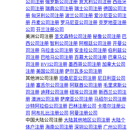
公司注册
俄罗斯公司注册
意大利公司注册
西班牙
公司注册
瑞典公司注册
瑞士公司注册
德国公司注
册
匈牙利公司注册
波兰公司注册
爱沙尼亚公司注
册
丹麦公司注册
罗马尼亚公司注册
克罗地亚注册
公司
芬兰注册公司
美洲公司注册
圣文森特公司注册
秘鲁公司注册
巴
西公司注册
智利公司注册
阿根廷公司注册
开曼公
司注册
乌拉圭公司注册
安圭拉公司注册
伯利兹公
司注册
巴哈马公司注册
百慕大公司注册
巴拿马公
司注册
BVI公司注册
墨西哥公司注册
加拿大公司
注册
美国公司注册
萨尔瓦多公司注册
其他洲公司注册
坦桑尼亚公司注册
尼日利亚公司
注册
塞舌尔公司注册
阿联酋公司注册
毛里求斯公
司注册
迪拜公司注册
纽埃公司注册
新西兰公司注
册
澳洲公司注册
萨摩亚公司注册
马绍尔公司注册
沙特阿拉伯公司注册
巴林注册公司
卡塔尔注册公
司
阿布扎比注册公司
阿曼注册公司
中国大陆公司注册
大陆其他地区公司注册
大陆个
体户注册
海南公司注册
深圳公司注册
广州公司注