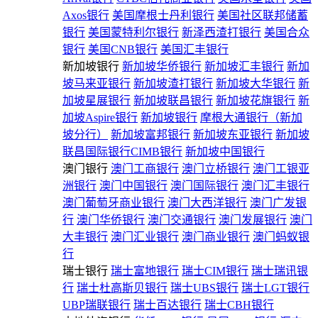
Axos银行
美国摩根士丹利银行
美国社区联邦储蓄
银行
美国蒙特利尔银行
新泽西渣打银行
美国合众
银行
美国CNB银行
美国汇丰银行
新加坡银行
新加坡华侨银行
新加坡汇丰银行
新加
坡马来亚银行
新加坡渣打银行
新加坡大华银行
新
加坡星展银行
新加坡联昌银行
新加坡花旗银行
新
加坡Aspire银行
新加坡银行
摩根大通银行（新加
坡分行）
新加坡富邦银行
新加坡东亚银行
新加坡
联昌国际银行CIMB银行
新加坡中国银行
澳门银行
澳门工商银行
澳门立桥银行
澳门工银亚
洲银行
澳门中国银行
澳门国际银行
澳门汇丰银行
澳门葡萄牙商业银行
澳门大西洋银行
澳门广发银
行
澳门华侨银行
澳门交通银行
澳门发展银行
澳门
大丰银行
澳门汇业银行
澳门商业银行
澳门蚂蚁银
行
瑞士银行
瑞士富地银行
瑞士CIM银行
瑞士瑞讯银
行
瑞士杜高斯贝银行
瑞士UBS银行
瑞士LGT银行
UBP瑞联银行
瑞士百达银行
瑞士CBH银行