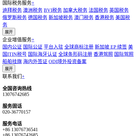
国际税务服务
+
迪拜税务
澳洲税务
BVI税务
加拿大税务
法国税务
英国税务
俄罗斯税务
德国税务
新加坡税务
澳门税务
香港税务
美国税
务
展开
企业增值服务
+
国内公证
国际公证
平台入驻
全球商标注册
新加坡 EP 续签
美
国ITIN税号
国际海牙认证
全球条形码注册
香港驾照
国际驾照
船舶挂旗
海内外签证
ODI境外投资备案
展开
联系我们
+
全国咨询热线
13076742685
服务固话
020-36770157
服务电话
+86 13076736541
+86 13076742685