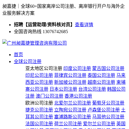
昶嘉捷｜全球60+国家离岸公司注册、离岸银行开户与海外企
业服务解决方案
招聘【运营助理/资料核对员】
查看详情
全国咨询热线 13076742685
首页
全球公司注册
亚太地区公司注册
印度公司注册
蒙古国公司注册
印尼公司注册
菲律宾公司注册
泰国公司注册
马来
西亚公司注册
新加坡公司注册
越南公司注册
柬埔
寨公司注册
日本公司注册
台湾公司注册
韩国公司
注册
澳门公司注册
香港公司注册
欧洲公司注册
北爱尔兰公司注册
葡萄牙公司注册
捷克公司注册
立陶宛公司注册
卢森堡公司注册
土
耳其公司注册
塞浦路斯公司注册
马耳他公司注册
法国公司注册
荷兰公司注册
爱尔兰公司注册
英国