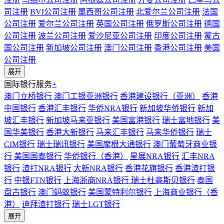
司注册
BVI公司注册
墨西哥公司注册
北爱尔兰公司注册
法国
公司注册
爱尔兰公司注册
英国公司注册
俄罗斯公司注册
德国
公司注册
波兰公司注册
爱沙尼亚公司注册
印度公司注册
蒙古
国公司注册
新加坡公司注册
澳门公司注册
香港公司注册
美国
公司注册
展开
国际银行服务
+
澳门立桥银行
澳门工银亚洲银行
香港建设银行（亚洲）
香港
中国银行
香港汇丰银行
华侨NRA银行
新加坡华侨银行
新加
坡汇丰银行
新加坡马来亚银行
美国富港银行
瑞士富地银行
美
国华美银行
香港大新银行
马来汇丰银行
马来华侨银行
瑞士
CIM银行
瑞士瑞讯银行
美国摩根大通银行
澳门葡萄牙商业银
行
美国国泰银行
华侨银行（香港）
星展NRA银行
汇丰NRA
银行
渣打NRA银行
大新NRA银行
香港花旗银行
香港渣打银
行
中银FTN银行
上海浙商NRA银行
瑞士杜高斯贝银行
泰国
盘古银行
澳门蚂蚁银行
美国蒙特利尔银行
上海商业银行（香
港）
迪拜渣打银行
瑞士LGT银行
展开