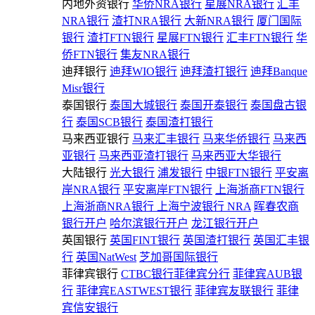
内地外资银行
华侨NRA银行
星展NRA银行
汇丰
NRA银行
渣打NRA银行
大新NRA银行
厦门国际
银行
渣打FTN银行
星展FTN银行
汇丰FTN银行
华
侨FTN银行
集友NRA银行
迪拜银行
迪拜WIO银行
迪拜渣打银行
迪拜Banque
Misr银行
泰国银行
泰国大城银行
泰国开泰银行
泰国盘古银
行
泰国SCB银行
泰国渣打银行
马来西亚银行
马来汇丰银行
马来华侨银行
马来西
亚银行
马来西亚渣打银行
马来西亚大华银行
大陆银行
光大银行
浦发银行
中银FTN银行
平安离
岸NRA银行
平安离岸FTN银行
上海浙商FTN银行
上海浙商NRA银行
上海宁波银行 NRA
晖春农商
银行开户
哈尔滨银行开户
龙江银行开户
英国银行
英国FINT银行
英国渣打银行
英国汇丰银
行
英国NatWest
芝加哥国际银行
菲律宾银行
CTBC银行菲律宾分行
菲律宾AUB银
行
菲律宾EASTWEST银行
菲律宾友联银行
菲律
宾信安银行