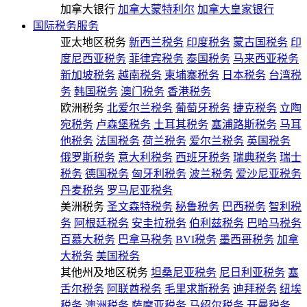
加拿大银行
加拿大蒙特利尔
加拿大皇家银行
国际税务服务
亚太地区税务
新西兰税务
印度税务
蒙古国税务
印
度尼西亚税务
菲律宾税务
泰国税务
马来西亚税务
新加坡税务
越南税务
柬埔寨税务
日本税务
台湾税
务
韩国税务
澳门税务
香港税务
欧洲税务
北爱尔兰税务
葡萄牙税务
捷克税务
立陶
宛税务
卢森堡税务
土耳其税务
塞浦路斯税务
马耳
他税务
法国税务
荷兰税务
爱尔兰税务
英国税务
俄罗斯税务
意大利税务
西班牙税务
瑞典税务
瑞士
税务
德国税务
匈牙利税务
波兰税务
爱沙尼亚税务
丹麦税务
罗马尼亚税务
美洲税务
圣文森特税务
秘鲁税务
巴西税务
智利税
务
阿根廷税务
安圭拉税务
伯利兹税务
巴哈马税务
百慕大税务
巴拿马税务
BVI税务
墨西哥税务
加拿
大税务
美国税务
其他州及地区税务
坦桑尼亚税务
尼日利亚税务
塞
舌尔税务
阿联酋税务
毛里求斯税务
迪拜税务
纽埃
税务
澳洲税务
萨摩亚税务
马绍尔税务
开曼税务