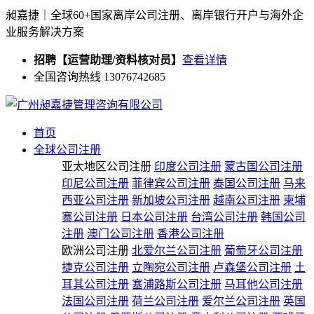
昶嘉捷｜全球60+国家离岸公司注册、离岸银行开户与海外企
业服务解决方案
招聘【运营助理/资料核对员】
查看详情
全国咨询热线 13076742685
首页
全球公司注册
亚太地区公司注册
印度公司注册
蒙古国公司注册
印尼公司注册
菲律宾公司注册
泰国公司注册
马来
西亚公司注册
新加坡公司注册
越南公司注册
柬埔
寨公司注册
日本公司注册
台湾公司注册
韩国公司
注册
澳门公司注册
香港公司注册
欧洲公司注册
北爱尔兰公司注册
葡萄牙公司注册
捷克公司注册
立陶宛公司注册
卢森堡公司注册
土
耳其公司注册
塞浦路斯公司注册
马耳他公司注册
法国公司注册
荷兰公司注册
爱尔兰公司注册
英国