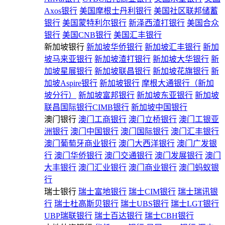
Axos银行
美国摩根士丹利银行
美国社区联邦储蓄
银行
美国蒙特利尔银行
新泽西渣打银行
美国合众
银行
美国CNB银行
美国汇丰银行
新加坡银行
新加坡华侨银行
新加坡汇丰银行
新加
坡马来亚银行
新加坡渣打银行
新加坡大华银行
新
加坡星展银行
新加坡联昌银行
新加坡花旗银行
新
加坡Aspire银行
新加坡银行
摩根大通银行（新加
坡分行）
新加坡富邦银行
新加坡东亚银行
新加坡
联昌国际银行CIMB银行
新加坡中国银行
澳门银行
澳门工商银行
澳门立桥银行
澳门工银亚
洲银行
澳门中国银行
澳门国际银行
澳门汇丰银行
澳门葡萄牙商业银行
澳门大西洋银行
澳门广发银
行
澳门华侨银行
澳门交通银行
澳门发展银行
澳门
大丰银行
澳门汇业银行
澳门商业银行
澳门蚂蚁银
行
瑞士银行
瑞士富地银行
瑞士CIM银行
瑞士瑞讯银
行
瑞士杜高斯贝银行
瑞士UBS银行
瑞士LGT银行
UBP瑞联银行
瑞士百达银行
瑞士CBH银行