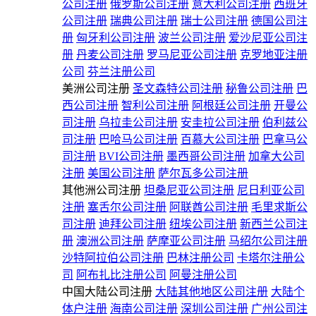
公司注册
俄罗斯公司注册
意大利公司注册
西班牙
公司注册
瑞典公司注册
瑞士公司注册
德国公司注
册
匈牙利公司注册
波兰公司注册
爱沙尼亚公司注
册
丹麦公司注册
罗马尼亚公司注册
克罗地亚注册
公司
芬兰注册公司
美洲公司注册
圣文森特公司注册
秘鲁公司注册
巴
西公司注册
智利公司注册
阿根廷公司注册
开曼公
司注册
乌拉圭公司注册
安圭拉公司注册
伯利兹公
司注册
巴哈马公司注册
百慕大公司注册
巴拿马公
司注册
BVI公司注册
墨西哥公司注册
加拿大公司
注册
美国公司注册
萨尔瓦多公司注册
其他洲公司注册
坦桑尼亚公司注册
尼日利亚公司
注册
塞舌尔公司注册
阿联酋公司注册
毛里求斯公
司注册
迪拜公司注册
纽埃公司注册
新西兰公司注
册
澳洲公司注册
萨摩亚公司注册
马绍尔公司注册
沙特阿拉伯公司注册
巴林注册公司
卡塔尔注册公
司
阿布扎比注册公司
阿曼注册公司
中国大陆公司注册
大陆其他地区公司注册
大陆个
体户注册
海南公司注册
深圳公司注册
广州公司注