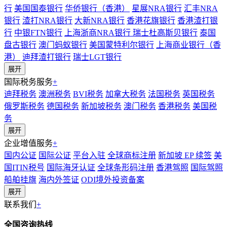
行
美国国泰银行
华侨银行（香港）
星展NRA银行
汇丰NRA
银行
渣打NRA银行
大新NRA银行
香港花旗银行
香港渣打银
行
中银FTN银行
上海浙商NRA银行
瑞士杜高斯贝银行
泰国
盘古银行
澳门蚂蚁银行
美国蒙特利尔银行
上海商业银行（香
港）
迪拜渣打银行
瑞士LGT银行
展开
国际税务服务
+
迪拜税务
澳洲税务
BVI税务
加拿大税务
法国税务
英国税务
俄罗斯税务
德国税务
新加坡税务
澳门税务
香港税务
美国税
务
展开
企业增值服务
+
国内公证
国际公证
平台入驻
全球商标注册
新加坡 EP 续签
美
国ITIN税号
国际海牙认证
全球条形码注册
香港驾照
国际驾照
船舶挂旗
海内外签证
ODI境外投资备案
展开
联系我们
+
全国咨询热线