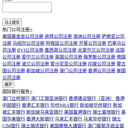
热门公司注册
+
美国基金会公司注册
迪拜公司注册
澳洲公司注册
萨摩亚公司
注册
马绍尔公司注册
阿根廷公司注册
开曼公司注册
巴拿马公
司注册
BVI公司注册
墨西哥公司注册
北爱尔兰公司注册
法国
公司注册
爱尔兰公司注册
英国公司注册
俄罗斯公司注册
德国
公司注册
波兰公司注册
爱沙尼亚公司注册
印度公司注册
蒙古
国公司注册
新加坡公司注册
澳门公司注册
香港公司注册
美国
公司注册
展开
国际银行服务
+
澳门立桥银行
澳门工银亚洲银行
香港建设银行（亚洲）
香港
中国银行
香港汇丰银行
华侨NRA银行
新加坡华侨银行
新加
坡汇丰银行
新加坡马来亚银行
美国富港银行
瑞士富地银行
美
国华美银行
香港大新银行
马来汇丰银行
马来华侨银行
瑞士
CIM银行
瑞士瑞讯银行
美国摩根大通银行
澳门葡萄牙商业银