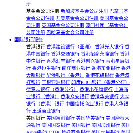
册
基金会公司注册
新加坡基金会公司注册
巴拿马基
金会公司注册
开曼基金会公司注册
美国基金会公
司注册
英国基金会公司注册
澳门社团（基金会）
公司注册
巴哈马基金会公司注册
国际银行服务
香港银行
香港建设银行（亚洲）
香港光大银行
香
港中国银行
香港交通银行
香港招商永隆银行
香港
中信银行
香港汇丰银行
香港创兴银行
香港星展银
行
香港恒生银行
南洋商业银行
香港东亚银行
香港
大新银行
华侨银行（香港）
香港花旗银行
香港渣
打银行
工银亚洲银行
印度ICICI银行（香港分行）
德意志银行（香港分行）
香港小花旗银行
上海商
业银行（香港）
香港众安银行
香港华美银行
大众
银行（香港）银行
中国信托商业银行
香港大华银
行
王道商业银行
美国银行
美国富港银行
美国华美银行
美国摩根大
通银行
美国国泰银行
美国银行
美国加州银行
美国
Arival银行
CTBC信托商业银行
美国水星银行
美国