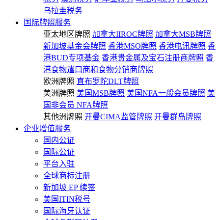
乌拉圭税务
国际牌照服务
亚太地区牌照
加拿大IIROC牌照
加拿大MSB牌照
新加坡基金会牌照
香港MSO牌照
香港电讯牌照
香
港BUD专项基金
香港贵金属及宝石注册商牌照
香
港食物遣口商和食物分销商牌照
欧洲牌照
直布罗陀DLT牌照
美洲牌照
美国MSB牌照
美国NFA一般会员牌照
美
国非会员 NFA牌照
其他洲牌照
开曼CIMA监管牌照
开曼群岛牌照
企业增值服务
国内公证
国际公证
平台入驻
全球商标注册
新加坡 EP 续签
美国ITIN税号
国际海牙认证