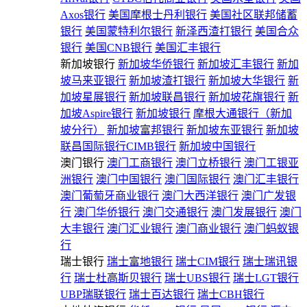
Axos银行
美国摩根士丹利银行
美国社区联邦储蓄
银行
美国蒙特利尔银行
新泽西渣打银行
美国合众
银行
美国CNB银行
美国汇丰银行
新加坡银行
新加坡华侨银行
新加坡汇丰银行
新加
坡马来亚银行
新加坡渣打银行
新加坡大华银行
新
加坡星展银行
新加坡联昌银行
新加坡花旗银行
新
加坡Aspire银行
新加坡银行
摩根大通银行（新加
坡分行）
新加坡富邦银行
新加坡东亚银行
新加坡
联昌国际银行CIMB银行
新加坡中国银行
澳门银行
澳门工商银行
澳门立桥银行
澳门工银亚
洲银行
澳门中国银行
澳门国际银行
澳门汇丰银行
澳门葡萄牙商业银行
澳门大西洋银行
澳门广发银
行
澳门华侨银行
澳门交通银行
澳门发展银行
澳门
大丰银行
澳门汇业银行
澳门商业银行
澳门蚂蚁银
行
瑞士银行
瑞士富地银行
瑞士CIM银行
瑞士瑞讯银
行
瑞士杜高斯贝银行
瑞士UBS银行
瑞士LGT银行
UBP瑞联银行
瑞士百达银行
瑞士CBH银行