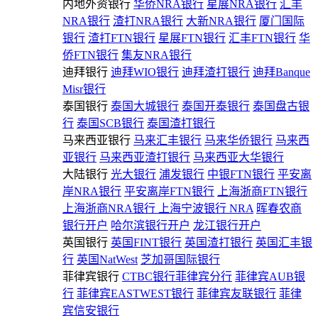
内地外资银行
华侨NRA银行
星展NRA银行
汇丰
NRA银行
渣打NRA银行
大新NRA银行
厦门国际
银行
渣打FTN银行
星展FTN银行
汇丰FTN银行
华
侨FTN银行
集友NRA银行
迪拜银行
迪拜WIO银行
迪拜渣打银行
迪拜Banque
Misr银行
泰国银行
泰国大城银行
泰国开泰银行
泰国盘古银
行
泰国SCB银行
泰国渣打银行
马来西亚银行
马来汇丰银行
马来华侨银行
马来西
亚银行
马来西亚渣打银行
马来西亚大华银行
大陆银行
光大银行
浦发银行
中银FTN银行
平安离
岸NRA银行
平安离岸FTN银行
上海浙商FTN银行
上海浙商NRA银行
上海宁波银行 NRA
晖春农商
银行开户
哈尔滨银行开户
龙江银行开户
英国银行
英国FINT银行
英国渣打银行
英国汇丰银
行
英国NatWest
芝加哥国际银行
菲律宾银行
CTBC银行菲律宾分行
菲律宾AUB银
行
菲律宾EASTWEST银行
菲律宾友联银行
菲律
宾信安银行