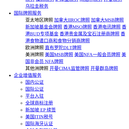
乌拉圭税务
国际牌照服务
亚太地区牌照
加拿大IIROC牌照
加拿大MSB牌照
新加坡基金会牌照
香港MSO牌照
香港电讯牌照
香
港BUD专项基金
香港贵金属及宝石注册商牌照
香
港食物遣口商和食物分销商牌照
欧洲牌照
直布罗陀DLT牌照
美洲牌照
美国MSB牌照
美国NFA一般会员牌照
美
国非会员 NFA牌照
其他洲牌照
开曼CIMA监管牌照
开曼群岛牌照
企业增值服务
国内公证
国际公证
平台入驻
全球商标注册
新加坡 EP 续签
美国ITIN税号
国际海牙认证