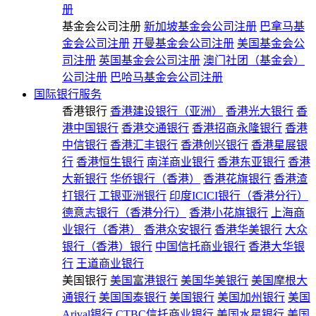
册
基金会公司注册
新加坡基金会公司注册
巴拿马基
金会公司注册
开曼基金会公司注册
美国基金会公
司注册
英国基金会公司注册
澳门社团（基金会）
公司注册
巴哈马基金会公司注册
国际银行服务
香港银行
香港建设银行（亚洲）
香港光大银行
香
港中国银行
香港交通银行
香港招商永隆银行
香港
中信银行
香港汇丰银行
香港创兴银行
香港星展银
行
香港恒生银行
南洋商业银行
香港东亚银行
香港
大新银行
华侨银行（香港）
香港花旗银行
香港渣
打银行
工银亚洲银行
印度ICICI银行（香港分行）
德意志银行（香港分行）
香港小花旗银行
上海商
业银行（香港）
香港众安银行
香港华美银行
大众
银行（香港）银行
中国信托商业银行
香港大华银
行
王道商业银行
美国银行
美国富港银行
美国华美银行
美国摩根大
通银行
美国国泰银行
美国银行
美国加州银行
美国
Arival银行
CTBC信托商业银行
美国水星银行
美国