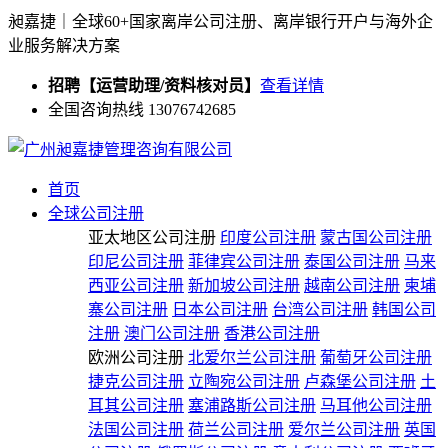
昶嘉捷｜全球60+国家离岸公司注册、离岸银行开户与海外企
业服务解决方案
招聘【运营助理/资料核对员】
查看详情
全国咨询热线 13076742685
首页
全球公司注册
亚太地区公司注册
印度公司注册
蒙古国公司注册
印尼公司注册
菲律宾公司注册
泰国公司注册
马来
西亚公司注册
新加坡公司注册
越南公司注册
柬埔
寨公司注册
日本公司注册
台湾公司注册
韩国公司
注册
澳门公司注册
香港公司注册
欧洲公司注册
北爱尔兰公司注册
葡萄牙公司注册
捷克公司注册
立陶宛公司注册
卢森堡公司注册
土
耳其公司注册
塞浦路斯公司注册
马耳他公司注册
法国公司注册
荷兰公司注册
爱尔兰公司注册
英国