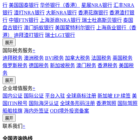
行
美国国泰银行
华侨银行（香港）
星展NRA银行
汇丰NRA
银行
渣打NRA银行
大新NRA银行
香港花旗银行
香港渣打银
行
中银FTN银行
上海浙商NRA银行
瑞士杜高斯贝银行
泰国
盘古银行
澳门蚂蚁银行
美国蒙特利尔银行
上海商业银行（香
港）
迪拜渣打银行
瑞士LGT银行
展开
国际税务服务
+
迪拜税务
澳洲税务
BVI税务
加拿大税务
法国税务
英国税务
俄罗斯税务
德国税务
新加坡税务
澳门税务
香港税务
美国税
务
展开
企业增值服务
+
国内公证
国际公证
平台入驻
全球商标注册
新加坡 EP 续签
美
国ITIN税号
国际海牙认证
全球条形码注册
香港驾照
国际驾照
船舶挂旗
海内外签证
ODI境外投资备案
展开
联系我们
+
全国咨询热线