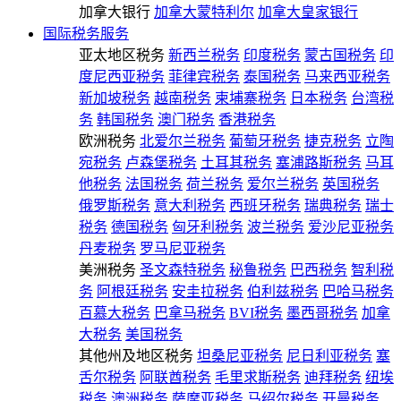
加拿大银行
加拿大蒙特利尔
加拿大皇家银行
国际税务服务
亚太地区税务
新西兰税务
印度税务
蒙古国税务
印
度尼西亚税务
菲律宾税务
泰国税务
马来西亚税务
新加坡税务
越南税务
柬埔寨税务
日本税务
台湾税
务
韩国税务
澳门税务
香港税务
欧洲税务
北爱尔兰税务
葡萄牙税务
捷克税务
立陶
宛税务
卢森堡税务
土耳其税务
塞浦路斯税务
马耳
他税务
法国税务
荷兰税务
爱尔兰税务
英国税务
俄罗斯税务
意大利税务
西班牙税务
瑞典税务
瑞士
税务
德国税务
匈牙利税务
波兰税务
爱沙尼亚税务
丹麦税务
罗马尼亚税务
美洲税务
圣文森特税务
秘鲁税务
巴西税务
智利税
务
阿根廷税务
安圭拉税务
伯利兹税务
巴哈马税务
百慕大税务
巴拿马税务
BVI税务
墨西哥税务
加拿
大税务
美国税务
其他州及地区税务
坦桑尼亚税务
尼日利亚税务
塞
舌尔税务
阿联酋税务
毛里求斯税务
迪拜税务
纽埃
税务
澳洲税务
萨摩亚税务
马绍尔税务
开曼税务