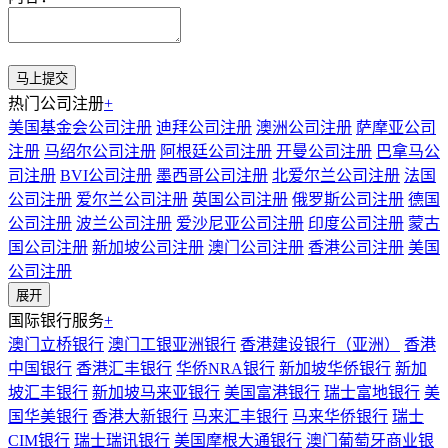
热门公司注册
+
美国基金会公司注册
迪拜公司注册
澳洲公司注册
萨摩亚公司
注册
马绍尔公司注册
阿根廷公司注册
开曼公司注册
巴拿马公
司注册
BVI公司注册
墨西哥公司注册
北爱尔兰公司注册
法国
公司注册
爱尔兰公司注册
英国公司注册
俄罗斯公司注册
德国
公司注册
波兰公司注册
爱沙尼亚公司注册
印度公司注册
蒙古
国公司注册
新加坡公司注册
澳门公司注册
香港公司注册
美国
公司注册
展开
国际银行服务
+
澳门立桥银行
澳门工银亚洲银行
香港建设银行（亚洲）
香港
中国银行
香港汇丰银行
华侨NRA银行
新加坡华侨银行
新加
坡汇丰银行
新加坡马来亚银行
美国富港银行
瑞士富地银行
美
国华美银行
香港大新银行
马来汇丰银行
马来华侨银行
瑞士
CIM银行
瑞士瑞讯银行
美国摩根大通银行
澳门葡萄牙商业银