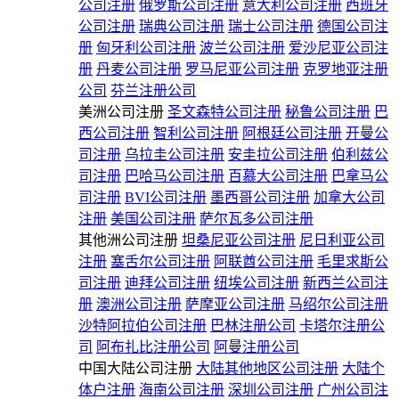
公司注册
俄罗斯公司注册
意大利公司注册
西班牙
公司注册
瑞典公司注册
瑞士公司注册
德国公司注
册
匈牙利公司注册
波兰公司注册
爱沙尼亚公司注
册
丹麦公司注册
罗马尼亚公司注册
克罗地亚注册
公司
芬兰注册公司
美洲公司注册
圣文森特公司注册
秘鲁公司注册
巴
西公司注册
智利公司注册
阿根廷公司注册
开曼公
司注册
乌拉圭公司注册
安圭拉公司注册
伯利兹公
司注册
巴哈马公司注册
百慕大公司注册
巴拿马公
司注册
BVI公司注册
墨西哥公司注册
加拿大公司
注册
美国公司注册
萨尔瓦多公司注册
其他洲公司注册
坦桑尼亚公司注册
尼日利亚公司
注册
塞舌尔公司注册
阿联酋公司注册
毛里求斯公
司注册
迪拜公司注册
纽埃公司注册
新西兰公司注
册
澳洲公司注册
萨摩亚公司注册
马绍尔公司注册
沙特阿拉伯公司注册
巴林注册公司
卡塔尔注册公
司
阿布扎比注册公司
阿曼注册公司
中国大陆公司注册
大陆其他地区公司注册
大陆个
体户注册
海南公司注册
深圳公司注册
广州公司注