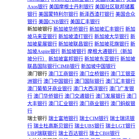
Axos银行
美国摩根士丹利银行
美国社区联邦储蓄
银行
美国蒙特利尔银行
新泽西渣打银行
美国合众
银行
美国CNB银行
美国汇丰银行
新加坡银行
新加坡华侨银行
新加坡汇丰银行
新加
坡马来亚银行
新加坡渣打银行
新加坡大华银行
新
加坡星展银行
新加坡联昌银行
新加坡花旗银行
新
加坡Aspire银行
新加坡银行
摩根大通银行（新加
坡分行）
新加坡富邦银行
新加坡东亚银行
新加坡
联昌国际银行CIMB银行
新加坡中国银行
澳门银行
澳门工商银行
澳门立桥银行
澳门工银亚
洲银行
澳门中国银行
澳门国际银行
澳门汇丰银行
澳门葡萄牙商业银行
澳门大西洋银行
澳门广发银
行
澳门华侨银行
澳门交通银行
澳门发展银行
澳门
大丰银行
澳门汇业银行
澳门商业银行
澳门蚂蚁银
行
瑞士银行
瑞士富地银行
瑞士CIM银行
瑞士瑞讯银
行
瑞士杜高斯贝银行
瑞士UBS银行
瑞士LGT银行
UBP瑞联银行
瑞士百达银行
瑞士CBH银行