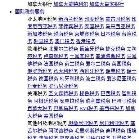
加拿大银行
加拿大蒙特利尔
加拿大皇家银行
国际税务服务
亚太地区税务
新西兰税务
印度税务
蒙古国税务
印
度尼西亚税务
菲律宾税务
泰国税务
马来西亚税务
新加坡税务
越南税务
柬埔寨税务
日本税务
台湾税
务
韩国税务
澳门税务
香港税务
欧洲税务
北爱尔兰税务
葡萄牙税务
捷克税务
立陶
宛税务
卢森堡税务
土耳其税务
塞浦路斯税务
马耳
他税务
法国税务
荷兰税务
爱尔兰税务
英国税务
俄罗斯税务
意大利税务
西班牙税务
瑞典税务
瑞士
税务
德国税务
匈牙利税务
波兰税务
爱沙尼亚税务
丹麦税务
罗马尼亚税务
美洲税务
圣文森特税务
秘鲁税务
巴西税务
智利税
务
阿根廷税务
安圭拉税务
伯利兹税务
巴哈马税务
百慕大税务
巴拿马税务
BVI税务
墨西哥税务
加拿
大税务
美国税务
其他州及地区税务
坦桑尼亚税务
尼日利亚税务
塞
舌尔税务
阿联酋税务
毛里求斯税务
迪拜税务
纽埃
税务
澳洲税务
萨摩亚税务
马绍尔税务
开曼税务