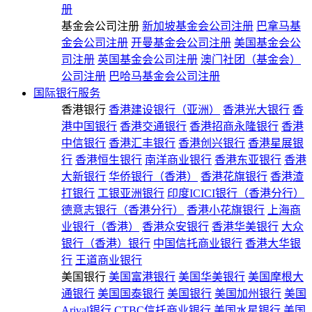
册
基金会公司注册
新加坡基金会公司注册
巴拿马基
金会公司注册
开曼基金会公司注册
美国基金会公
司注册
英国基金会公司注册
澳门社团（基金会）
公司注册
巴哈马基金会公司注册
国际银行服务
香港银行
香港建设银行（亚洲）
香港光大银行
香
港中国银行
香港交通银行
香港招商永隆银行
香港
中信银行
香港汇丰银行
香港创兴银行
香港星展银
行
香港恒生银行
南洋商业银行
香港东亚银行
香港
大新银行
华侨银行（香港）
香港花旗银行
香港渣
打银行
工银亚洲银行
印度ICICI银行（香港分行）
德意志银行（香港分行）
香港小花旗银行
上海商
业银行（香港）
香港众安银行
香港华美银行
大众
银行（香港）银行
中国信托商业银行
香港大华银
行
王道商业银行
美国银行
美国富港银行
美国华美银行
美国摩根大
通银行
美国国泰银行
美国银行
美国加州银行
美国
Arival银行
CTBC信托商业银行
美国水星银行
美国