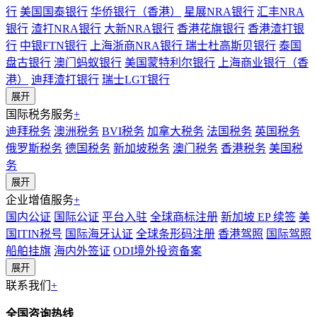
行
美国国泰银行
华侨银行（香港）
星展NRA银行
汇丰NRA
银行
渣打NRA银行
大新NRA银行
香港花旗银行
香港渣打银
行
中银FTN银行
上海浙商NRA银行
瑞士杜高斯贝银行
泰国
盘古银行
澳门蚂蚁银行
美国蒙特利尔银行
上海商业银行（香
港）
迪拜渣打银行
瑞士LGT银行
展开
国际税务服务
+
迪拜税务
澳洲税务
BVI税务
加拿大税务
法国税务
英国税务
俄罗斯税务
德国税务
新加坡税务
澳门税务
香港税务
美国税
务
展开
企业增值服务
+
国内公证
国际公证
平台入驻
全球商标注册
新加坡 EP 续签
美
国ITIN税号
国际海牙认证
全球条形码注册
香港驾照
国际驾照
船舶挂旗
海内外签证
ODI境外投资备案
展开
联系我们
+
全国咨询热线