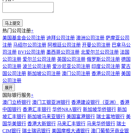
热门公司注册
+
美国基金会公司注册
迪拜公司注册
澳洲公司注册
萨摩亚公司
注册
马绍尔公司注册
阿根廷公司注册
开曼公司注册
巴拿马公
司注册
BVI公司注册
墨西哥公司注册
北爱尔兰公司注册
法国
公司注册
爱尔兰公司注册
英国公司注册
俄罗斯公司注册
德国
公司注册
波兰公司注册
爱沙尼亚公司注册
印度公司注册
蒙古
国公司注册
新加坡公司注册
澳门公司注册
香港公司注册
美国
公司注册
展开
国际银行服务
+
澳门立桥银行
澳门工银亚洲银行
香港建设银行（亚洲）
香港
中国银行
香港汇丰银行
华侨NRA银行
新加坡华侨银行
新加
坡汇丰银行
新加坡马来亚银行
美国富港银行
瑞士富地银行
美
国华美银行
香港大新银行
马来汇丰银行
马来华侨银行
瑞士
CIM银行
瑞士瑞讯银行
美国摩根大通银行
澳门葡萄牙商业银