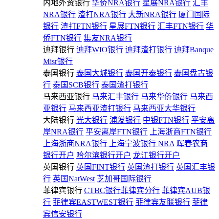
内地外资银行
华侨NRA银行
星展NRA银行
汇丰
NRA银行
渣打NRA银行
大新NRA银行
厦门国际
银行
渣打FTN银行
星展FTN银行
汇丰FTN银行
华
侨FTN银行
集友NRA银行
迪拜银行
迪拜WIO银行
迪拜渣打银行
迪拜Banque
Misr银行
泰国银行
泰国大城银行
泰国开泰银行
泰国盘古银
行
泰国SCB银行
泰国渣打银行
马来西亚银行
马来汇丰银行
马来华侨银行
马来西
亚银行
马来西亚渣打银行
马来西亚大华银行
大陆银行
光大银行
浦发银行
中银FTN银行
平安离
岸NRA银行
平安离岸FTN银行
上海浙商FTN银行
上海浙商NRA银行
上海宁波银行 NRA
晖春农商
银行开户
哈尔滨银行开户
龙江银行开户
英国银行
英国FINT银行
英国渣打银行
英国汇丰银
行
英国NatWest
芝加哥国际银行
菲律宾银行
CTBC银行菲律宾分行
菲律宾AUB银
行
菲律宾EASTWEST银行
菲律宾友联银行
菲律
宾信安银行