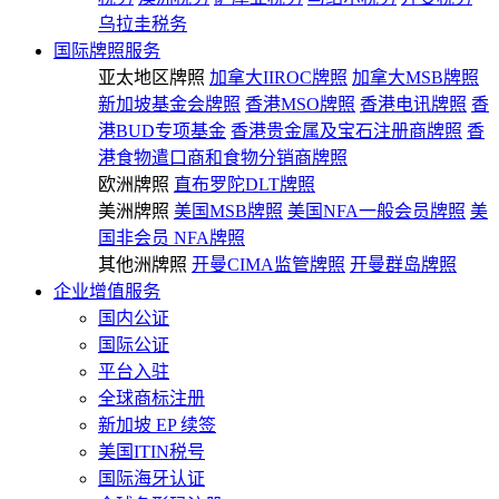
乌拉圭税务
国际牌照服务
亚太地区牌照
加拿大IIROC牌照
加拿大MSB牌照
新加坡基金会牌照
香港MSO牌照
香港电讯牌照
香
港BUD专项基金
香港贵金属及宝石注册商牌照
香
港食物遣口商和食物分销商牌照
欧洲牌照
直布罗陀DLT牌照
美洲牌照
美国MSB牌照
美国NFA一般会员牌照
美
国非会员 NFA牌照
其他洲牌照
开曼CIMA监管牌照
开曼群岛牌照
企业增值服务
国内公证
国际公证
平台入驻
全球商标注册
新加坡 EP 续签
美国ITIN税号
国际海牙认证