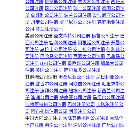
公司注册
俄罗斯公司注册
意大利公司注册
西班牙
公司注册
瑞典公司注册
瑞士公司注册
德国公司注
册
匈牙利公司注册
波兰公司注册
爱沙尼亚公司注
册
丹麦公司注册
罗马尼亚公司注册
克罗地亚注册
公司
芬兰注册公司
美洲公司注册
圣文森特公司注册
秘鲁公司注册
巴
西公司注册
智利公司注册
阿根廷公司注册
开曼公
司注册
乌拉圭公司注册
安圭拉公司注册
伯利兹公
司注册
巴哈马公司注册
百慕大公司注册
巴拿马公
司注册
BVI公司注册
墨西哥公司注册
加拿大公司
注册
美国公司注册
萨尔瓦多公司注册
其他洲公司注册
坦桑尼亚公司注册
尼日利亚公司
注册
塞舌尔公司注册
阿联酋公司注册
毛里求斯公
司注册
迪拜公司注册
纽埃公司注册
新西兰公司注
册
澳洲公司注册
萨摩亚公司注册
马绍尔公司注册
沙特阿拉伯公司注册
巴林注册公司
卡塔尔注册公
司
阿布扎比注册公司
阿曼注册公司
中国大陆公司注册
大陆其他地区公司注册
大陆个
体户注册
海南公司注册
深圳公司注册
广州公司注