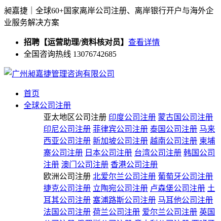
昶嘉捷｜全球60+国家离岸公司注册、离岸银行开户与海外企
业服务解决方案
招聘【运营助理/资料核对员】
查看详情
全国咨询热线 13076742685
首页
全球公司注册
亚太地区公司注册
印度公司注册
蒙古国公司注册
印尼公司注册
菲律宾公司注册
泰国公司注册
马来
西亚公司注册
新加坡公司注册
越南公司注册
柬埔
寨公司注册
日本公司注册
台湾公司注册
韩国公司
注册
澳门公司注册
香港公司注册
欧洲公司注册
北爱尔兰公司注册
葡萄牙公司注册
捷克公司注册
立陶宛公司注册
卢森堡公司注册
土
耳其公司注册
塞浦路斯公司注册
马耳他公司注册
法国公司注册
荷兰公司注册
爱尔兰公司注册
英国