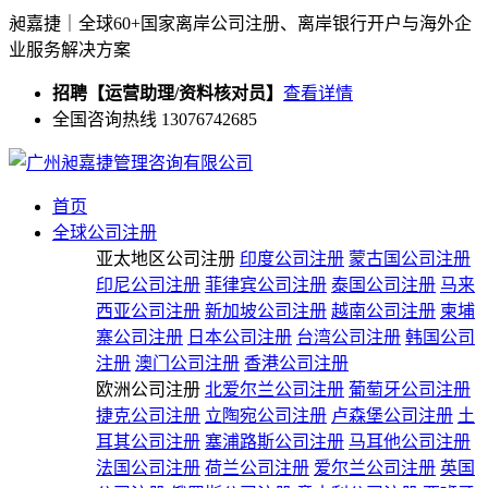
昶嘉捷｜全球60+国家离岸公司注册、离岸银行开户与海外企
业服务解决方案
招聘【运营助理/资料核对员】
查看详情
全国咨询热线 13076742685
首页
全球公司注册
亚太地区公司注册
印度公司注册
蒙古国公司注册
印尼公司注册
菲律宾公司注册
泰国公司注册
马来
西亚公司注册
新加坡公司注册
越南公司注册
柬埔
寨公司注册
日本公司注册
台湾公司注册
韩国公司
注册
澳门公司注册
香港公司注册
欧洲公司注册
北爱尔兰公司注册
葡萄牙公司注册
捷克公司注册
立陶宛公司注册
卢森堡公司注册
土
耳其公司注册
塞浦路斯公司注册
马耳他公司注册
法国公司注册
荷兰公司注册
爱尔兰公司注册
英国