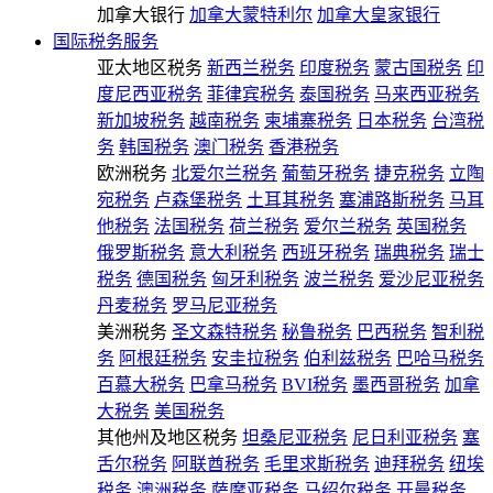
加拿大银行
加拿大蒙特利尔
加拿大皇家银行
国际税务服务
亚太地区税务
新西兰税务
印度税务
蒙古国税务
印
度尼西亚税务
菲律宾税务
泰国税务
马来西亚税务
新加坡税务
越南税务
柬埔寨税务
日本税务
台湾税
务
韩国税务
澳门税务
香港税务
欧洲税务
北爱尔兰税务
葡萄牙税务
捷克税务
立陶
宛税务
卢森堡税务
土耳其税务
塞浦路斯税务
马耳
他税务
法国税务
荷兰税务
爱尔兰税务
英国税务
俄罗斯税务
意大利税务
西班牙税务
瑞典税务
瑞士
税务
德国税务
匈牙利税务
波兰税务
爱沙尼亚税务
丹麦税务
罗马尼亚税务
美洲税务
圣文森特税务
秘鲁税务
巴西税务
智利税
务
阿根廷税务
安圭拉税务
伯利兹税务
巴哈马税务
百慕大税务
巴拿马税务
BVI税务
墨西哥税务
加拿
大税务
美国税务
其他州及地区税务
坦桑尼亚税务
尼日利亚税务
塞
舌尔税务
阿联酋税务
毛里求斯税务
迪拜税务
纽埃
税务
澳洲税务
萨摩亚税务
马绍尔税务
开曼税务