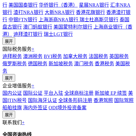
行
美国国泰银行
华侨银行（香港）
星展NRA银行
汇丰NRA
银行
渣打NRA银行
大新NRA银行
香港花旗银行
香港渣打银
行
中银FTN银行
上海浙商NRA银行
瑞士杜高斯贝银行
泰国
盘古银行
澳门蚂蚁银行
美国蒙特利尔银行
上海商业银行（香
港）
迪拜渣打银行
瑞士LGT银行
展开
国际税务服务
+
迪拜税务
澳洲税务
BVI税务
加拿大税务
法国税务
英国税务
俄罗斯税务
德国税务
新加坡税务
澳门税务
香港税务
美国税
务
展开
企业增值服务
+
国内公证
国际公证
平台入驻
全球商标注册
新加坡 EP 续签
美
国ITIN税号
国际海牙认证
全球条形码注册
香港驾照
国际驾照
船舶挂旗
海内外签证
ODI境外投资备案
展开
联系我们
+
全国咨询热线