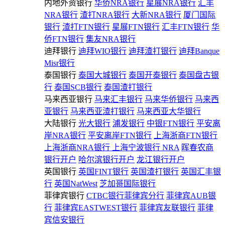
内地外资银行
华侨NRA银行
星展NRA银行
汇丰
NRA银行
渣打NRA银行
大新NRA银行
厦门国际
银行
渣打FTN银行
星展FTN银行
汇丰FTN银行
华
侨FTN银行
集友NRA银行
迪拜银行
迪拜WIO银行
迪拜渣打银行
迪拜Banque
Misr银行
泰国银行
泰国大城银行
泰国开泰银行
泰国盘古银
行
泰国SCB银行
泰国渣打银行
马来西亚银行
马来汇丰银行
马来华侨银行
马来西
亚银行
马来西亚渣打银行
马来西亚大华银行
大陆银行
光大银行
浦发银行
中银FTN银行
平安离
岸NRA银行
平安离岸FTN银行
上海浙商FTN银行
上海浙商NRA银行
上海宁波银行 NRA
晖春农商
银行开户
哈尔滨银行开户
龙江银行开户
英国银行
英国FINT银行
英国渣打银行
英国汇丰银
行
英国NatWest
芝加哥国际银行
菲律宾银行
CTBC银行菲律宾分行
菲律宾AUB银
行
菲律宾EASTWEST银行
菲律宾友联银行
菲律
宾信安银行