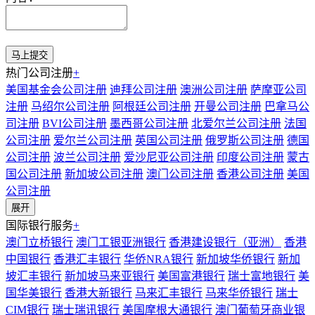
热门公司注册
+
美国基金会公司注册
迪拜公司注册
澳洲公司注册
萨摩亚公司
注册
马绍尔公司注册
阿根廷公司注册
开曼公司注册
巴拿马公
司注册
BVI公司注册
墨西哥公司注册
北爱尔兰公司注册
法国
公司注册
爱尔兰公司注册
英国公司注册
俄罗斯公司注册
德国
公司注册
波兰公司注册
爱沙尼亚公司注册
印度公司注册
蒙古
国公司注册
新加坡公司注册
澳门公司注册
香港公司注册
美国
公司注册
展开
国际银行服务
+
澳门立桥银行
澳门工银亚洲银行
香港建设银行（亚洲）
香港
中国银行
香港汇丰银行
华侨NRA银行
新加坡华侨银行
新加
坡汇丰银行
新加坡马来亚银行
美国富港银行
瑞士富地银行
美
国华美银行
香港大新银行
马来汇丰银行
马来华侨银行
瑞士
CIM银行
瑞士瑞讯银行
美国摩根大通银行
澳门葡萄牙商业银