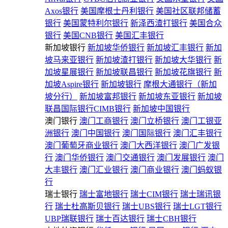
Axos银行
美国摩根士丹利银行
美国社区联邦储蓄
银行
美国蒙特利尔银行
新泽西渣打银行
美国合众
银行
美国CNB银行
美国汇丰银行
新加坡银行
新加坡华侨银行
新加坡汇丰银行
新加
坡马来亚银行
新加坡渣打银行
新加坡大华银行
新
加坡星展银行
新加坡联昌银行
新加坡花旗银行
新
加坡Aspire银行
新加坡银行
摩根大通银行（新加
坡分行）
新加坡富邦银行
新加坡东亚银行
新加坡
联昌国际银行CIMB银行
新加坡中国银行
澳门银行
澳门工商银行
澳门立桥银行
澳门工银亚
洲银行
澳门中国银行
澳门国际银行
澳门汇丰银行
澳门葡萄牙商业银行
澳门大西洋银行
澳门广发银
行
澳门华侨银行
澳门交通银行
澳门发展银行
澳门
大丰银行
澳门汇业银行
澳门商业银行
澳门蚂蚁银
行
瑞士银行
瑞士富地银行
瑞士CIM银行
瑞士瑞讯银
行
瑞士杜高斯贝银行
瑞士UBS银行
瑞士LGT银行
UBP瑞联银行
瑞士百达银行
瑞士CBH银行