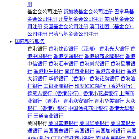
册
基金会公司注册
新加坡基金会公司注册
巴拿马基
金会公司注册
开曼基金会公司注册
美国基金会公
司注册
英国基金会公司注册
澳门社团（基金会）
公司注册
巴哈马基金会公司注册
国际银行服务
香港银行
香港建设银行（亚洲）
香港光大银行
香
港中国银行
香港交通银行
香港招商永隆银行
香港
中信银行
香港汇丰银行
香港创兴银行
香港星展银
行
香港恒生银行
南洋商业银行
香港东亚银行
香港
大新银行
华侨银行（香港）
香港花旗银行
香港渣
打银行
工银亚洲银行
印度ICICI银行（香港分行）
德意志银行（香港分行）
香港小花旗银行
上海商
业银行（香港）
香港众安银行
香港华美银行
大众
银行（香港）银行
中国信托商业银行
香港大华银
行
王道商业银行
美国银行
美国富港银行
美国华美银行
美国摩根大
通银行
美国国泰银行
美国银行
美国加州银行
美国
Arival银行
CTBC信托商业银行
美国水星银行
美国