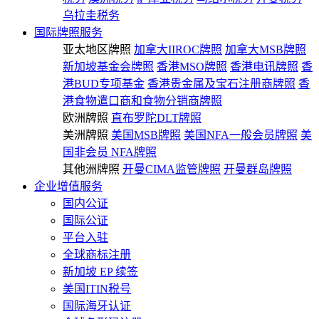
乌拉圭税务
国际牌照服务
亚太地区牌照
加拿大IIROC牌照
加拿大MSB牌照
新加坡基金会牌照
香港MSO牌照
香港电讯牌照
香
港BUD专项基金
香港贵金属及宝石注册商牌照
香
港食物遣口商和食物分销商牌照
欧洲牌照
直布罗陀DLT牌照
美洲牌照
美国MSB牌照
美国NFA一般会员牌照
美
国非会员 NFA牌照
其他洲牌照
开曼CIMA监管牌照
开曼群岛牌照
企业增值服务
国内公证
国际公证
平台入驻
全球商标注册
新加坡 EP 续签
美国ITIN税号
国际海牙认证