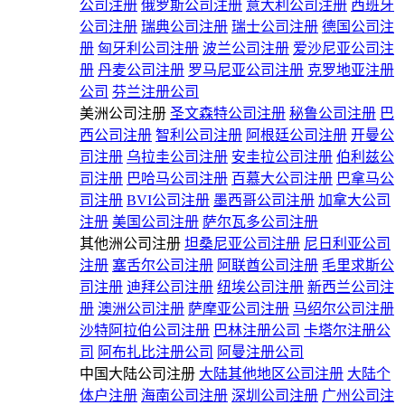
公司注册
俄罗斯公司注册
意大利公司注册
西班牙
公司注册
瑞典公司注册
瑞士公司注册
德国公司注
册
匈牙利公司注册
波兰公司注册
爱沙尼亚公司注
册
丹麦公司注册
罗马尼亚公司注册
克罗地亚注册
公司
芬兰注册公司
美洲公司注册
圣文森特公司注册
秘鲁公司注册
巴
西公司注册
智利公司注册
阿根廷公司注册
开曼公
司注册
乌拉圭公司注册
安圭拉公司注册
伯利兹公
司注册
巴哈马公司注册
百慕大公司注册
巴拿马公
司注册
BVI公司注册
墨西哥公司注册
加拿大公司
注册
美国公司注册
萨尔瓦多公司注册
其他洲公司注册
坦桑尼亚公司注册
尼日利亚公司
注册
塞舌尔公司注册
阿联酋公司注册
毛里求斯公
司注册
迪拜公司注册
纽埃公司注册
新西兰公司注
册
澳洲公司注册
萨摩亚公司注册
马绍尔公司注册
沙特阿拉伯公司注册
巴林注册公司
卡塔尔注册公
司
阿布扎比注册公司
阿曼注册公司
中国大陆公司注册
大陆其他地区公司注册
大陆个
体户注册
海南公司注册
深圳公司注册
广州公司注