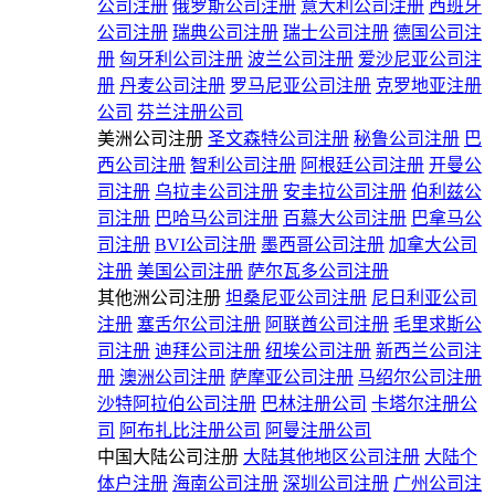
公司注册
俄罗斯公司注册
意大利公司注册
西班牙
公司注册
瑞典公司注册
瑞士公司注册
德国公司注
册
匈牙利公司注册
波兰公司注册
爱沙尼亚公司注
册
丹麦公司注册
罗马尼亚公司注册
克罗地亚注册
公司
芬兰注册公司
美洲公司注册
圣文森特公司注册
秘鲁公司注册
巴
西公司注册
智利公司注册
阿根廷公司注册
开曼公
司注册
乌拉圭公司注册
安圭拉公司注册
伯利兹公
司注册
巴哈马公司注册
百慕大公司注册
巴拿马公
司注册
BVI公司注册
墨西哥公司注册
加拿大公司
注册
美国公司注册
萨尔瓦多公司注册
其他洲公司注册
坦桑尼亚公司注册
尼日利亚公司
注册
塞舌尔公司注册
阿联酋公司注册
毛里求斯公
司注册
迪拜公司注册
纽埃公司注册
新西兰公司注
册
澳洲公司注册
萨摩亚公司注册
马绍尔公司注册
沙特阿拉伯公司注册
巴林注册公司
卡塔尔注册公
司
阿布扎比注册公司
阿曼注册公司
中国大陆公司注册
大陆其他地区公司注册
大陆个
体户注册
海南公司注册
深圳公司注册
广州公司注