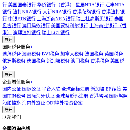
行
美国国泰银行
华侨银行（香港）
星展NRA银行
汇丰NRA
银行
渣打NRA银行
大新NRA银行
香港花旗银行
香港渣打银
行
中银FTN银行
上海浙商NRA银行
瑞士杜高斯贝银行
泰国
盘古银行
澳门蚂蚁银行
美国蒙特利尔银行
上海商业银行（香
港）
迪拜渣打银行
瑞士LGT银行
展开
国际税务服务
+
迪拜税务
澳洲税务
BVI税务
加拿大税务
法国税务
英国税务
俄罗斯税务
德国税务
新加坡税务
澳门税务
香港税务
美国税
务
展开
企业增值服务
+
国内公证
国际公证
平台入驻
全球商标注册
新加坡 EP 续签
美
国ITIN税号
国际海牙认证
全球条形码注册
香港驾照
国际驾照
船舶挂旗
海内外签证
ODI境外投资备案
展开
联系我们
+
全国咨询热线