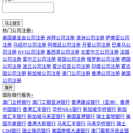
热门公司注册
+
美国基金会公司注册
迪拜公司注册
澳洲公司注册
萨摩亚公司
注册
马绍尔公司注册
阿根廷公司注册
开曼公司注册
巴拿马公
司注册
BVI公司注册
墨西哥公司注册
北爱尔兰公司注册
法国
公司注册
爱尔兰公司注册
英国公司注册
俄罗斯公司注册
德国
公司注册
波兰公司注册
爱沙尼亚公司注册
印度公司注册
蒙古
国公司注册
新加坡公司注册
澳门公司注册
香港公司注册
美国
公司注册
展开
国际银行服务
+
澳门立桥银行
澳门工银亚洲银行
香港建设银行（亚洲）
香港
中国银行
香港汇丰银行
华侨NRA银行
新加坡华侨银行
新加
坡汇丰银行
新加坡马来亚银行
美国富港银行
瑞士富地银行
美
国华美银行
香港大新银行
马来汇丰银行
马来华侨银行
瑞士
CIM银行
瑞士瑞讯银行
美国摩根大通银行
澳门葡萄牙商业银