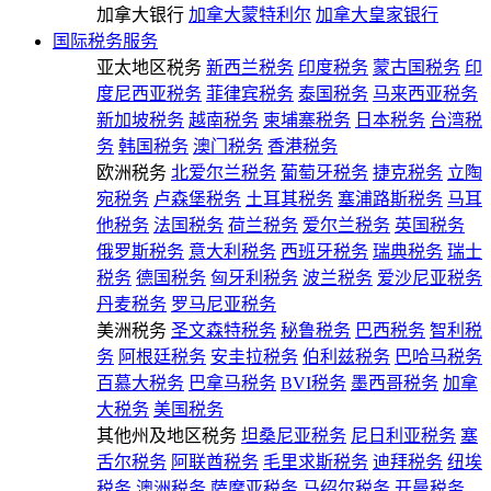
加拿大银行
加拿大蒙特利尔
加拿大皇家银行
国际税务服务
亚太地区税务
新西兰税务
印度税务
蒙古国税务
印
度尼西亚税务
菲律宾税务
泰国税务
马来西亚税务
新加坡税务
越南税务
柬埔寨税务
日本税务
台湾税
务
韩国税务
澳门税务
香港税务
欧洲税务
北爱尔兰税务
葡萄牙税务
捷克税务
立陶
宛税务
卢森堡税务
土耳其税务
塞浦路斯税务
马耳
他税务
法国税务
荷兰税务
爱尔兰税务
英国税务
俄罗斯税务
意大利税务
西班牙税务
瑞典税务
瑞士
税务
德国税务
匈牙利税务
波兰税务
爱沙尼亚税务
丹麦税务
罗马尼亚税务
美洲税务
圣文森特税务
秘鲁税务
巴西税务
智利税
务
阿根廷税务
安圭拉税务
伯利兹税务
巴哈马税务
百慕大税务
巴拿马税务
BVI税务
墨西哥税务
加拿
大税务
美国税务
其他州及地区税务
坦桑尼亚税务
尼日利亚税务
塞
舌尔税务
阿联酋税务
毛里求斯税务
迪拜税务
纽埃
税务
澳洲税务
萨摩亚税务
马绍尔税务
开曼税务