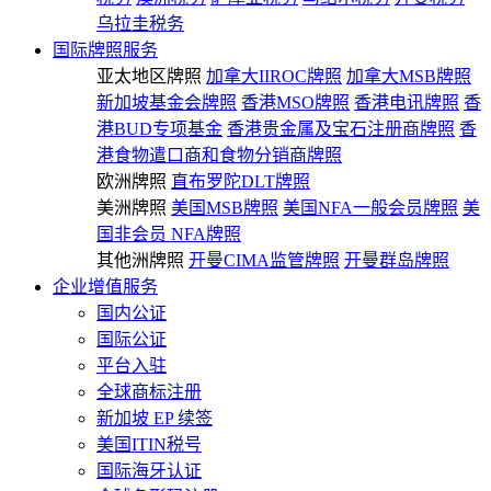
乌拉圭税务
国际牌照服务
亚太地区牌照
加拿大IIROC牌照
加拿大MSB牌照
新加坡基金会牌照
香港MSO牌照
香港电讯牌照
香
港BUD专项基金
香港贵金属及宝石注册商牌照
香
港食物遣口商和食物分销商牌照
欧洲牌照
直布罗陀DLT牌照
美洲牌照
美国MSB牌照
美国NFA一般会员牌照
美
国非会员 NFA牌照
其他洲牌照
开曼CIMA监管牌照
开曼群岛牌照
企业增值服务
国内公证
国际公证
平台入驻
全球商标注册
新加坡 EP 续签
美国ITIN税号
国际海牙认证