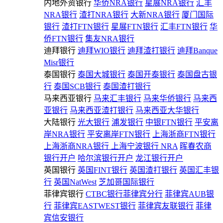
内地外资银行
华侨NRA银行
星展NRA银行
汇丰
NRA银行
渣打NRA银行
大新NRA银行
厦门国际
银行
渣打FTN银行
星展FTN银行
汇丰FTN银行
华
侨FTN银行
集友NRA银行
迪拜银行
迪拜WIO银行
迪拜渣打银行
迪拜Banque
Misr银行
泰国银行
泰国大城银行
泰国开泰银行
泰国盘古银
行
泰国SCB银行
泰国渣打银行
马来西亚银行
马来汇丰银行
马来华侨银行
马来西
亚银行
马来西亚渣打银行
马来西亚大华银行
大陆银行
光大银行
浦发银行
中银FTN银行
平安离
岸NRA银行
平安离岸FTN银行
上海浙商FTN银行
上海浙商NRA银行
上海宁波银行 NRA
晖春农商
银行开户
哈尔滨银行开户
龙江银行开户
英国银行
英国FINT银行
英国渣打银行
英国汇丰银
行
英国NatWest
芝加哥国际银行
菲律宾银行
CTBC银行菲律宾分行
菲律宾AUB银
行
菲律宾EASTWEST银行
菲律宾友联银行
菲律
宾信安银行