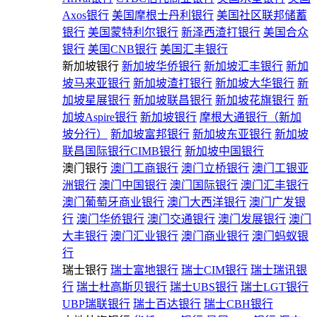
Axos银行
美国摩根士丹利银行
美国社区联邦储蓄
银行
美国蒙特利尔银行
新泽西渣打银行
美国合众
银行
美国CNB银行
美国汇丰银行
新加坡银行
新加坡华侨银行
新加坡汇丰银行
新加
坡马来亚银行
新加坡渣打银行
新加坡大华银行
新
加坡星展银行
新加坡联昌银行
新加坡花旗银行
新
加坡Aspire银行
新加坡银行
摩根大通银行（新加
坡分行）
新加坡富邦银行
新加坡东亚银行
新加坡
联昌国际银行CIMB银行
新加坡中国银行
澳门银行
澳门工商银行
澳门立桥银行
澳门工银亚
洲银行
澳门中国银行
澳门国际银行
澳门汇丰银行
澳门葡萄牙商业银行
澳门大西洋银行
澳门广发银
行
澳门华侨银行
澳门交通银行
澳门发展银行
澳门
大丰银行
澳门汇业银行
澳门商业银行
澳门蚂蚁银
行
瑞士银行
瑞士富地银行
瑞士CIM银行
瑞士瑞讯银
行
瑞士杜高斯贝银行
瑞士UBS银行
瑞士LGT银行
UBP瑞联银行
瑞士百达银行
瑞士CBH银行