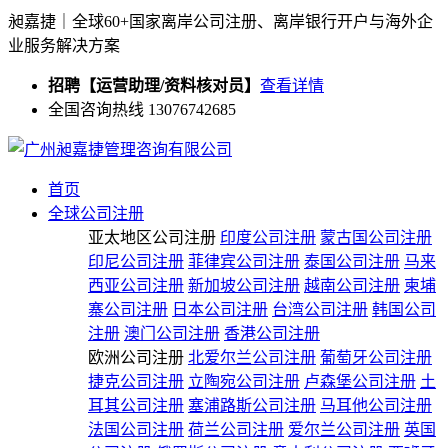
昶嘉捷｜全球60+国家离岸公司注册、离岸银行开户与海外企
业服务解决方案
招聘【运营助理/资料核对员】
查看详情
全国咨询热线 13076742685
首页
全球公司注册
亚太地区公司注册
印度公司注册
蒙古国公司注册
印尼公司注册
菲律宾公司注册
泰国公司注册
马来
西亚公司注册
新加坡公司注册
越南公司注册
柬埔
寨公司注册
日本公司注册
台湾公司注册
韩国公司
注册
澳门公司注册
香港公司注册
欧洲公司注册
北爱尔兰公司注册
葡萄牙公司注册
捷克公司注册
立陶宛公司注册
卢森堡公司注册
土
耳其公司注册
塞浦路斯公司注册
马耳他公司注册
法国公司注册
荷兰公司注册
爱尔兰公司注册
英国