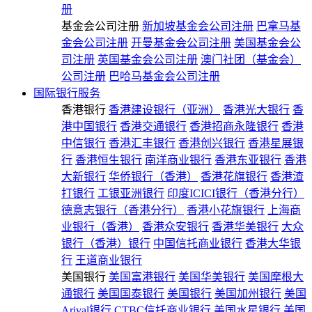
册
基金会公司注册
新加坡基金会公司注册
巴拿马基
金会公司注册
开曼基金会公司注册
美国基金会公
司注册
英国基金会公司注册
澳门社团（基金会）
公司注册
巴哈马基金会公司注册
国际银行服务
香港银行
香港建设银行（亚洲）
香港光大银行
香
港中国银行
香港交通银行
香港招商永隆银行
香港
中信银行
香港汇丰银行
香港创兴银行
香港星展银
行
香港恒生银行
南洋商业银行
香港东亚银行
香港
大新银行
华侨银行（香港）
香港花旗银行
香港渣
打银行
工银亚洲银行
印度ICICI银行（香港分行）
德意志银行（香港分行）
香港小花旗银行
上海商
业银行（香港）
香港众安银行
香港华美银行
大众
银行（香港）银行
中国信托商业银行
香港大华银
行
王道商业银行
美国银行
美国富港银行
美国华美银行
美国摩根大
通银行
美国国泰银行
美国银行
美国加州银行
美国
Arival银行
CTBC信托商业银行
美国水星银行
美国