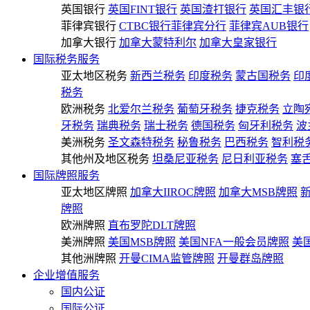
英国银行
英国FINT银行
英国渣打银行
英国汇丰银
菲律宾银行
CTBC银行菲律宾分行
菲律宾AUB银行
加拿大银行
加拿大蒙特利尔
加拿大皇家银行
国际税务服务
亚太地区税务
新西兰税务
印度税务
蒙古国税务
印
税务
欧洲税务
北爱尔兰税务
葡萄牙税务
捷克税务
立陶
牙税务
瑞典税务
瑞士税务
德国税务
匈牙利税务
波
美洲税务
圣文森特税务
秘鲁税务
巴西税务
智利税
其他州及地区税务
坦桑尼亚税务
尼日利亚税务
塞
国际牌照服务
亚太地区牌照
加拿大IIROC牌照
加拿大MSB牌照
牌照
欧洲牌照
直布罗陀DLT牌照
美洲牌照
美国MSB牌照
美国NFA一般会员牌照
美
其他洲牌照
开曼CIMA监管牌照
开曼群岛牌照
企业增值服务
国内公证
国际公证