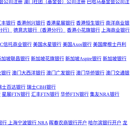
会公司注册
澳门社团（基金会）公司注册
巴哈马基金会公司注
汇丰银行
香港创兴银行
香港星展银行
香港恒生银行
南洋商业银
港分行）
德意志银行（香港分行）
香港小花旗银行
上海商业银行
BC信托商业银行
美国水星银行
美国Axos银行
美国摩根士丹利
新加坡联昌银行
新加坡花旗银行
新加坡Aspire银行
新加坡银行
业银行
澳门大西洋银行
澳门广发银行
澳门华侨银行
澳门交通银
瑞士百达银行
瑞士CBH银行
行
星展FTN银行
汇丰FTN银行
华侨FTN银行
集友NRA银行
银行
上海宁波银行 NRA
晖春农商银行开户
哈尔滨银行开户
龙