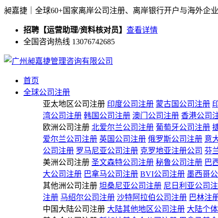
昶嘉捷｜全球60+国家离岸公司注册、离岸银行开户与海外企
招聘【运营助理/资料核对员】
查看详情
全国咨询热线 13076742685
首页
全球公司注册
亚太地区公司注册
印度公司注册
蒙古国公司注册
湾公司注册
韩国公司注册
澳门公司注册
香港公司
欧洲公司注册
北爱尔兰公司注册
葡萄牙公司注册
爱尔兰公司注册
英国公司注册
俄罗斯公司注册
意
公司注册
罗马尼亚公司注册
克罗地亚注册公司
芬
美洲公司注册
圣文森特公司注册
秘鲁公司注册
巴
大公司注册
巴拿马公司注册
BVI公司注册
墨西哥公
其他洲公司注册
坦桑尼亚公司注册
尼日利亚公司注
注册
马绍尔公司注册
沙特阿拉伯公司注册
巴林注
中国大陆公司注册
大陆其他地区公司注册
大陆个体