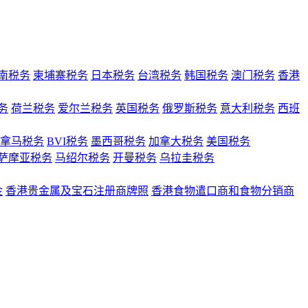
南税务
柬埔寨税务
日本税务
台湾税务
韩国税务
澳门税务
香港
务
荷兰税务
爱尔兰税务
英国税务
俄罗斯税务
意大利税务
西班
拿马税务
BVI税务
墨西哥税务
加拿大税务
美国税务
萨摩亚税务
马绍尔税务
开曼税务
乌拉圭税务
金
香港贵金属及宝石注册商牌照
香港食物遣口商和食物分销商