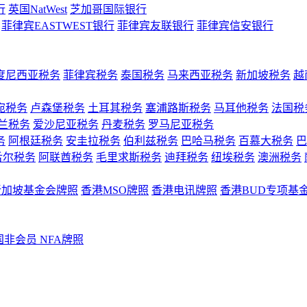
行
英国NatWest
芝加哥国际银行
菲律宾EASTWEST银行
菲律宾友联银行
菲律宾信安银行
度尼西亚税务
菲律宾税务
泰国税务
马来西亚税务
新加坡税务
越
宛税务
卢森堡税务
土耳其税务
塞浦路斯税务
马耳他税务
法国税
兰税务
爱沙尼亚税务
丹麦税务
罗马尼亚税务
务
阿根廷税务
安圭拉税务
伯利兹税务
巴哈马税务
百慕大税务
巴
舌尔税务
阿联酋税务
毛里求斯税务
迪拜税务
纽埃税务
澳洲税务
新加坡基金会牌照
香港MSO牌照
香港电讯牌照
香港BUD专项基
国非会员 NFA牌照