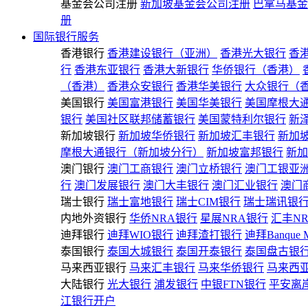
基金会公司注册
新加坡基金会公司注册
巴拿马基金
册
国际银行服务
香港银行
香港建设银行（亚洲）
香港光大银行
香
行
香港东亚银行
香港大新银行
华侨银行（香港）
（香港）
香港众安银行
香港华美银行
大众银行（
美国银行
美国富港银行
美国华美银行
美国摩根大
银行
美国社区联邦储蓄银行
美国蒙特利尔银行
新
新加坡银行
新加坡华侨银行
新加坡汇丰银行
新加
摩根大通银行（新加坡分行）
新加坡富邦银行
新加
澳门银行
澳门工商银行
澳门立桥银行
澳门工银亚
行
澳门发展银行
澳门大丰银行
澳门汇业银行
澳门
瑞士银行
瑞士富地银行
瑞士CIM银行
瑞士瑞讯银
内地外资银行
华侨NRA银行
星展NRA银行
汇丰N
迪拜银行
迪拜WIO银行
迪拜渣打银行
迪拜Banque 
泰国银行
泰国大城银行
泰国开泰银行
泰国盘古银
马来西亚银行
马来汇丰银行
马来华侨银行
马来西
大陆银行
光大银行
浦发银行
中银FTN银行
平安离
江银行开户