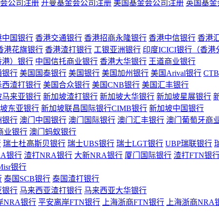
会公司注册
开曼基金会公司注册
美国基金会公司注册
英国基金
港中国银行
香港交通银行
香港招商永隆银行
香港中信银行
香港
香港花旗银行
香港渣打银行
工银亚洲银行
印度ICICI银行（香
香港）银行
中国信托商业银行
香港大华银行
王道商业银行
通银行
美国国泰银行
美国银行
美国加州银行
美国Arival银行
CT
泽西渣打银行
美国合众银行
美国CNB银行
美国汇丰银行
坡马来亚银行
新加坡渣打银行
新加坡大华银行
新加坡星展银行
坡东亚银行
新加坡联昌国际银行CIMB银行
新加坡中国银行
洲银行
澳门中国银行
澳门国际银行
澳门汇丰银行
澳门葡萄牙商
商业银行
澳门蚂蚁银行
行
瑞士杜高斯贝银行
瑞士UBS银行
瑞士LGT银行
UBP瑞联银行
RA银行
渣打NRA银行
大新NRA银行
厦门国际银行
渣打FTN银
Misr银行
行
泰国SCB银行
泰国渣打银行
亚银行
马来西亚渣打银行
马来西亚大华银行
岸NRA银行
平安离岸FTN银行
上海浙商FTN银行
上海浙商NRA