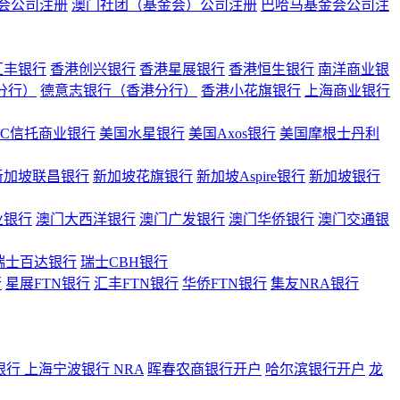
会公司注册
澳门社团（基金会）公司注册
巴哈马基金会公司注
汇丰银行
香港创兴银行
香港星展银行
香港恒生银行
南洋商业银
港分行）
德意志银行（香港分行）
香港小花旗银行
上海商业银行
BC信托商业银行
美国水星银行
美国Axos银行
美国摩根士丹利
新加坡联昌银行
新加坡花旗银行
新加坡Aspire银行
新加坡银行
业银行
澳门大西洋银行
澳门广发银行
澳门华侨银行
澳门交通银
瑞士百达银行
瑞士CBH银行
行
星展FTN银行
汇丰FTN银行
华侨FTN银行
集友NRA银行
银行
上海宁波银行 NRA
晖春农商银行开户
哈尔滨银行开户
龙