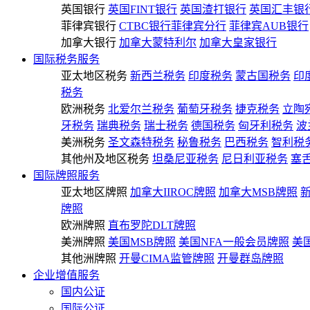
英国银行
英国FINT银行
英国渣打银行
英国汇丰银
菲律宾银行
CTBC银行菲律宾分行
菲律宾AUB银行
加拿大银行
加拿大蒙特利尔
加拿大皇家银行
国际税务服务
亚太地区税务
新西兰税务
印度税务
蒙古国税务
印
税务
欧洲税务
北爱尔兰税务
葡萄牙税务
捷克税务
立陶
牙税务
瑞典税务
瑞士税务
德国税务
匈牙利税务
波
美洲税务
圣文森特税务
秘鲁税务
巴西税务
智利税
其他州及地区税务
坦桑尼亚税务
尼日利亚税务
塞
国际牌照服务
亚太地区牌照
加拿大IIROC牌照
加拿大MSB牌照
牌照
欧洲牌照
直布罗陀DLT牌照
美洲牌照
美国MSB牌照
美国NFA一般会员牌照
美
其他洲牌照
开曼CIMA监管牌照
开曼群岛牌照
企业增值服务
国内公证
国际公证