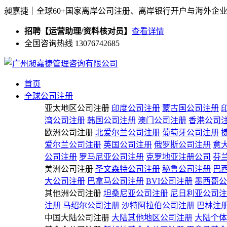
昶嘉捷｜全球60+国家离岸公司注册、离岸银行开户与海外企
招聘【运营助理/资料核对员】
查看详情
全国咨询热线 13076742685
首页
全球公司注册
亚太地区公司注册
印度公司注册
蒙古国公司注册
湾公司注册
韩国公司注册
澳门公司注册
香港公司
欧洲公司注册
北爱尔兰公司注册
葡萄牙公司注册
爱尔兰公司注册
英国公司注册
俄罗斯公司注册
意
公司注册
罗马尼亚公司注册
克罗地亚注册公司
芬
美洲公司注册
圣文森特公司注册
秘鲁公司注册
巴
大公司注册
巴拿马公司注册
BVI公司注册
墨西哥公
其他洲公司注册
坦桑尼亚公司注册
尼日利亚公司注
注册
马绍尔公司注册
沙特阿拉伯公司注册
巴林注
中国大陆公司注册
大陆其他地区公司注册
大陆个体