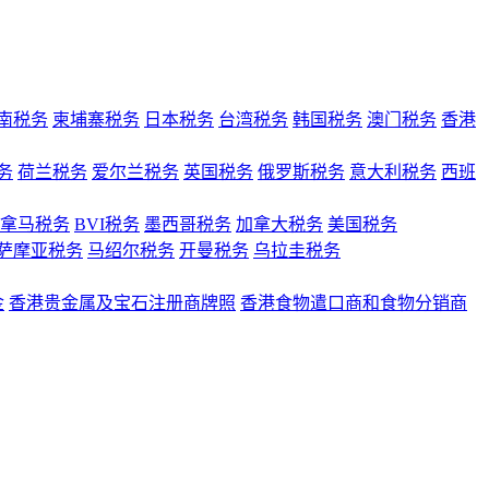
南税务
柬埔寨税务
日本税务
台湾税务
韩国税务
澳门税务
香港
务
荷兰税务
爱尔兰税务
英国税务
俄罗斯税务
意大利税务
西班
拿马税务
BVI税务
墨西哥税务
加拿大税务
美国税务
萨摩亚税务
马绍尔税务
开曼税务
乌拉圭税务
金
香港贵金属及宝石注册商牌照
香港食物遣口商和食物分销商