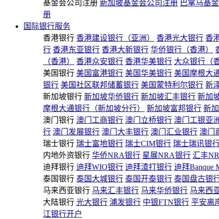
基金会公司注册
新加坡基金会公司注册
巴拿马基金
册
国际银行服务
香港银行
香港建设银行（亚洲）
香港光大银行
香
行
香港东亚银行
香港大新银行
华侨银行（香港）
（香港）
香港众安银行
香港华美银行
大众银行（
美国银行
美国富港银行
美国华美银行
美国摩根大
银行
美国社区联邦储蓄银行
美国蒙特利尔银行
新
新加坡银行
新加坡华侨银行
新加坡汇丰银行
新加
摩根大通银行（新加坡分行）
新加坡富邦银行
新加
澳门银行
澳门工商银行
澳门立桥银行
澳门工银亚
行
澳门发展银行
澳门大丰银行
澳门汇业银行
澳门
瑞士银行
瑞士富地银行
瑞士CIM银行
瑞士瑞讯银
内地外资银行
华侨NRA银行
星展NRA银行
汇丰N
迪拜银行
迪拜WIO银行
迪拜渣打银行
迪拜Banque 
泰国银行
泰国大城银行
泰国开泰银行
泰国盘古银
马来西亚银行
马来汇丰银行
马来华侨银行
马来西
大陆银行
光大银行
浦发银行
中银FTN银行
平安离
江银行开户