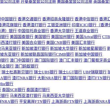
会公司注册
开曼基金会公司注册
美国基金会公司注册
英国基金
港中国银行
香港交通银行
香港招商永隆银行
香港中信银行
香港
香港花旗银行
香港渣打银行
工银亚洲银行
印度ICICI银行（香
香港）银行
中国信托商业银行
香港大华银行
王道商业银行
通银行
美国国泰银行
美国银行
美国加州银行
美国Arival银行
CT
泽西渣打银行
美国合众银行
美国CNB银行
美国汇丰银行
坡马来亚银行
新加坡渣打银行
新加坡大华银行
新加坡星展银行
坡东亚银行
新加坡联昌国际银行CIMB银行
新加坡中国银行
洲银行
澳门中国银行
澳门国际银行
澳门汇丰银行
澳门葡萄牙商
商业银行
澳门蚂蚁银行
行
瑞士杜高斯贝银行
瑞士UBS银行
瑞士LGT银行
UBP瑞联银行
RA银行
渣打NRA银行
大新NRA银行
厦门国际银行
渣打FTN银
Misr银行
行
泰国SCB银行
泰国渣打银行
亚银行
马来西亚渣打银行
马来西亚大华银行
岸NRA银行
平安离岸FTN银行
上海浙商FTN银行
上海浙商NRA