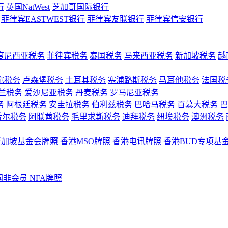
行
英国NatWest
芝加哥国际银行
菲律宾EASTWEST银行
菲律宾友联银行
菲律宾信安银行
度尼西亚税务
菲律宾税务
泰国税务
马来西亚税务
新加坡税务
越
宛税务
卢森堡税务
土耳其税务
塞浦路斯税务
马耳他税务
法国税
兰税务
爱沙尼亚税务
丹麦税务
罗马尼亚税务
务
阿根廷税务
安圭拉税务
伯利兹税务
巴哈马税务
百慕大税务
巴
舌尔税务
阿联酋税务
毛里求斯税务
迪拜税务
纽埃税务
澳洲税务
新加坡基金会牌照
香港MSO牌照
香港电讯牌照
香港BUD专项基
国非会员 NFA牌照