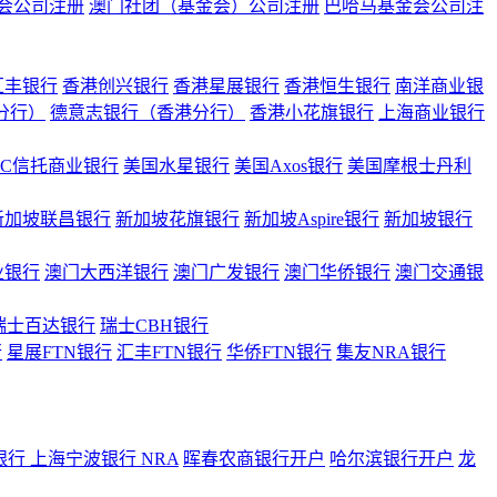
会公司注册
澳门社团（基金会）公司注册
巴哈马基金会公司注
汇丰银行
香港创兴银行
香港星展银行
香港恒生银行
南洋商业银
港分行）
德意志银行（香港分行）
香港小花旗银行
上海商业银行
BC信托商业银行
美国水星银行
美国Axos银行
美国摩根士丹利
新加坡联昌银行
新加坡花旗银行
新加坡Aspire银行
新加坡银行
业银行
澳门大西洋银行
澳门广发银行
澳门华侨银行
澳门交通银
瑞士百达银行
瑞士CBH银行
行
星展FTN银行
汇丰FTN银行
华侨FTN银行
集友NRA银行
银行
上海宁波银行 NRA
晖春农商银行开户
哈尔滨银行开户
龙