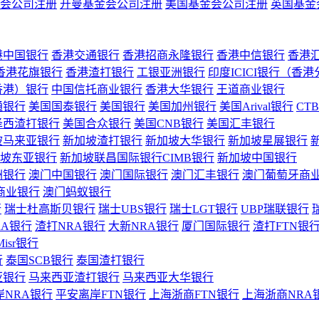
会公司注册
开曼基金会公司注册
美国基金会公司注册
英国基金
港中国银行
香港交通银行
香港招商永隆银行
香港中信银行
香港
香港花旗银行
香港渣打银行
工银亚洲银行
印度ICICI银行（香
香港）银行
中国信托商业银行
香港大华银行
王道商业银行
通银行
美国国泰银行
美国银行
美国加州银行
美国Arival银行
CT
泽西渣打银行
美国合众银行
美国CNB银行
美国汇丰银行
坡马来亚银行
新加坡渣打银行
新加坡大华银行
新加坡星展银行
坡东亚银行
新加坡联昌国际银行CIMB银行
新加坡中国银行
洲银行
澳门中国银行
澳门国际银行
澳门汇丰银行
澳门葡萄牙商
商业银行
澳门蚂蚁银行
行
瑞士杜高斯贝银行
瑞士UBS银行
瑞士LGT银行
UBP瑞联银行
RA银行
渣打NRA银行
大新NRA银行
厦门国际银行
渣打FTN银
Misr银行
行
泰国SCB银行
泰国渣打银行
亚银行
马来西亚渣打银行
马来西亚大华银行
岸NRA银行
平安离岸FTN银行
上海浙商FTN银行
上海浙商NRA