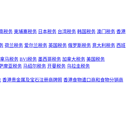
南税务
柬埔寨税务
日本税务
台湾税务
韩国税务
澳门税务
香港
务
荷兰税务
爱尔兰税务
英国税务
俄罗斯税务
意大利税务
西班
拿马税务
BVI税务
墨西哥税务
加拿大税务
美国税务
萨摩亚税务
马绍尔税务
开曼税务
乌拉圭税务
金
香港贵金属及宝石注册商牌照
香港食物遣口商和食物分销商