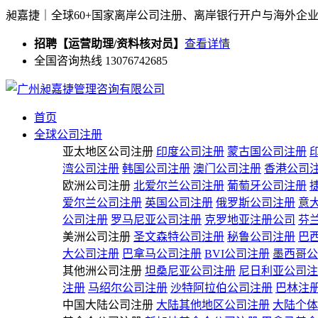
昶嘉捷｜全球60+国家离岸公司注册、离岸银行开户与海外企
招聘【运营助理/资料核对员】
查看详情
全国咨询热线 13076742685
首页
全球公司注册
亚太地区公司注册
印度公司注册
蒙古国公司注册
湾公司注册
韩国公司注册
澳门公司注册
香港公司
欧洲公司注册
北爱尔兰公司注册
葡萄牙公司注册
爱尔兰公司注册
英国公司注册
俄罗斯公司注册
意
公司注册
罗马尼亚公司注册
克罗地亚注册公司
芬
美洲公司注册
圣文森特公司注册
秘鲁公司注册
巴
大公司注册
巴拿马公司注册
BVI公司注册
墨西哥公
其他洲公司注册
坦桑尼亚公司注册
尼日利亚公司注
注册
马绍尔公司注册
沙特阿拉伯公司注册
巴林注
中国大陆公司注册
大陆其他地区公司注册
大陆个体