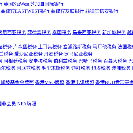
行
英国NatWest
芝加哥国际银行
菲律宾EASTWEST银行
菲律宾友联银行
菲律宾信安银行
度尼西亚税务
菲律宾税务
泰国税务
马来西亚税务
新加坡税务
越
宛税务
卢森堡税务
土耳其税务
塞浦路斯税务
马耳他税务
法国税
兰税务
爱沙尼亚税务
丹麦税务
罗马尼亚税务
务
阿根廷税务
安圭拉税务
伯利兹税务
巴哈马税务
百慕大税务
巴
舌尔税务
阿联酋税务
毛里求斯税务
迪拜税务
纽埃税务
澳洲税务
新加坡基金会牌照
香港MSO牌照
香港电讯牌照
香港BUD专项基
国非会员 NFA牌照