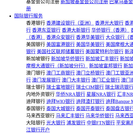
基金会公司注册
新加坡基金会公司注册
巴拿马基金
册
国际银行服务
香港银行
香港建设银行（亚洲）
香港光大银行
香
行
香港东亚银行
香港大新银行
华侨银行（香港）
（香港）
香港众安银行
香港华美银行
大众银行（
美国银行
美国富港银行
美国华美银行
美国摩根大
银行
美国社区联邦储蓄银行
美国蒙特利尔银行
新
新加坡银行
新加坡华侨银行
新加坡汇丰银行
新加
摩根大通银行（新加坡分行）
新加坡富邦银行
新加
澳门银行
澳门工商银行
澳门立桥银行
澳门工银亚
行
澳门发展银行
澳门大丰银行
澳门汇业银行
澳门
瑞士银行
瑞士富地银行
瑞士CIM银行
瑞士瑞讯银
内地外资银行
华侨NRA银行
星展NRA银行
汇丰N
迪拜银行
迪拜WIO银行
迪拜渣打银行
迪拜Banque 
泰国银行
泰国大城银行
泰国开泰银行
泰国盘古银
马来西亚银行
马来汇丰银行
马来华侨银行
马来西
大陆银行
光大银行
浦发银行
中银FTN银行
平安离
江银行开户