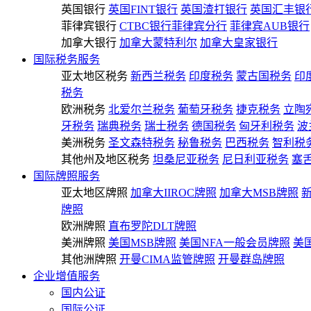
英国银行
英国FINT银行
英国渣打银行
英国汇丰银
菲律宾银行
CTBC银行菲律宾分行
菲律宾AUB银行
加拿大银行
加拿大蒙特利尔
加拿大皇家银行
国际税务服务
亚太地区税务
新西兰税务
印度税务
蒙古国税务
印
税务
欧洲税务
北爱尔兰税务
葡萄牙税务
捷克税务
立陶
牙税务
瑞典税务
瑞士税务
德国税务
匈牙利税务
波
美洲税务
圣文森特税务
秘鲁税务
巴西税务
智利税
其他州及地区税务
坦桑尼亚税务
尼日利亚税务
塞
国际牌照服务
亚太地区牌照
加拿大IIROC牌照
加拿大MSB牌照
牌照
欧洲牌照
直布罗陀DLT牌照
美洲牌照
美国MSB牌照
美国NFA一般会员牌照
美
其他洲牌照
开曼CIMA监管牌照
开曼群岛牌照
企业增值服务
国内公证
国际公证