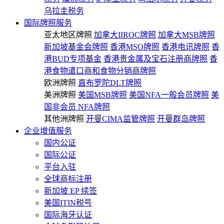
乌拉圭税务
国际牌照服务
亚太地区牌照
加拿大IIROC牌照
加拿大MSB牌照
新加坡基金会牌照
香港MSO牌照
香港电讯牌照
香
港BUD专项基金
香港贵金属及宝石注册商牌照
香
港食物遣口商和食物分销商牌照
欧洲牌照
直布罗陀DLT牌照
美洲牌照
美国MSB牌照
美国NFA一般会员牌照
美
国非会员 NFA牌照
其他洲牌照
开曼CIMA监管牌照
开曼群岛牌照
企业增值服务
国内公证
国际公证
平台入驻
全球商标注册
新加坡 EP 续签
美国ITIN税号
国际海牙认证