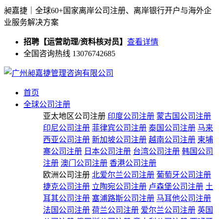
昶嘉捷｜全球60+国家离岸公司注册、离岸银行开户与海外企
业服务解决方案
招聘【运营助理/资料核对员】
查看详情
全国咨询热线 13076742685
首页
全球公司注册
亚太地区公司注册
印度公司注册
蒙古国公司注册
印尼公司注册
菲律宾公司注册
泰国公司注册
马来
西亚公司注册
新加坡公司注册
越南公司注册
柬埔
寨公司注册
日本公司注册
台湾公司注册
韩国公司
注册
澳门公司注册
香港公司注册
欧洲公司注册
北爱尔兰公司注册
葡萄牙公司注册
捷克公司注册
立陶宛公司注册
卢森堡公司注册
土
耳其公司注册
塞浦路斯公司注册
马耳他公司注册
法国公司注册
荷兰公司注册
爱尔兰公司注册
英国