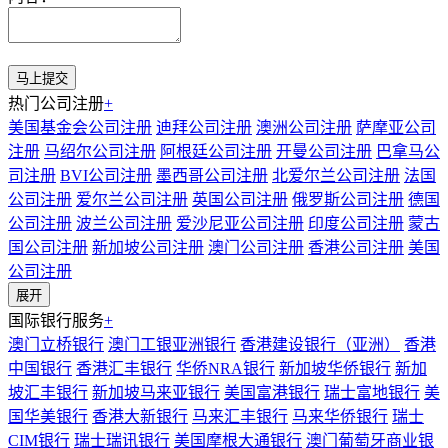
热门公司注册
+
美国基金会公司注册
迪拜公司注册
澳洲公司注册
萨摩亚公司
注册
马绍尔公司注册
阿根廷公司注册
开曼公司注册
巴拿马公
司注册
BVI公司注册
墨西哥公司注册
北爱尔兰公司注册
法国
公司注册
爱尔兰公司注册
英国公司注册
俄罗斯公司注册
德国
公司注册
波兰公司注册
爱沙尼亚公司注册
印度公司注册
蒙古
国公司注册
新加坡公司注册
澳门公司注册
香港公司注册
美国
公司注册
展开
国际银行服务
+
澳门立桥银行
澳门工银亚洲银行
香港建设银行（亚洲）
香港
中国银行
香港汇丰银行
华侨NRA银行
新加坡华侨银行
新加
坡汇丰银行
新加坡马来亚银行
美国富港银行
瑞士富地银行
美
国华美银行
香港大新银行
马来汇丰银行
马来华侨银行
瑞士
CIM银行
瑞士瑞讯银行
美国摩根大通银行
澳门葡萄牙商业银