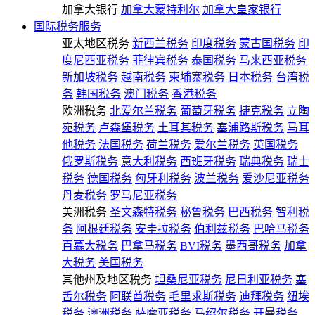
加拿大银行
加拿大蒙特利尔
加拿大皇家银行
国际税务服务
亚太地区税务
新西兰税务
印度税务
蒙古国税务
印
度尼西亚税务
菲律宾税务
泰国税务
马来西亚税务
新加坡税务
越南税务
柬埔寨税务
日本税务
台湾税
务
韩国税务
澳门税务
香港税务
欧洲税务
北爱尔兰税务
葡萄牙税务
捷克税务
立陶
宛税务
卢森堡税务
土耳其税务
塞浦路斯税务
马耳
他税务
法国税务
荷兰税务
爱尔兰税务
英国税务
俄罗斯税务
意大利税务
西班牙税务
瑞典税务
瑞士
税务
德国税务
匈牙利税务
波兰税务
爱沙尼亚税务
丹麦税务
罗马尼亚税务
美洲税务
圣文森特税务
秘鲁税务
巴西税务
智利税
务
阿根廷税务
安圭拉税务
伯利兹税务
巴哈马税务
百慕大税务
巴拿马税务
BVI税务
墨西哥税务
加拿
大税务
美国税务
其他州及地区税务
坦桑尼亚税务
尼日利亚税务
塞
舌尔税务
阿联酋税务
毛里求斯税务
迪拜税务
纽埃
税务
澳洲税务
萨摩亚税务
马绍尔税务
开曼税务