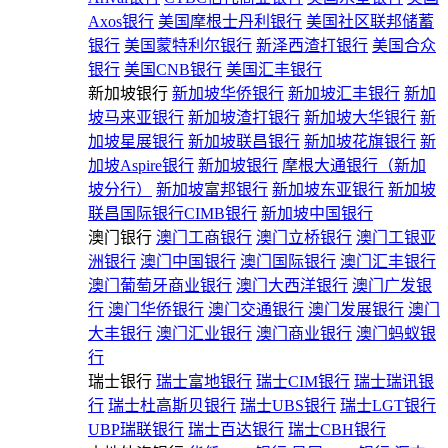
Axos银行
美国摩根士丹利银行
美国社区联邦储蓄
银行
美国蒙特利尔银行
新泽西渣打银行
美国合众
银行
美国CNB银行
美国汇丰银行
新加坡银行
新加坡华侨银行
新加坡汇丰银行
新加
坡马来亚银行
新加坡渣打银行
新加坡大华银行
新
加坡星展银行
新加坡联昌银行
新加坡花旗银行
新
加坡Aspire银行
新加坡银行
摩根大通银行（新加
坡分行）
新加坡富邦银行
新加坡东亚银行
新加坡
联昌国际银行CIMB银行
新加坡中国银行
澳门银行
澳门工商银行
澳门立桥银行
澳门工银亚
洲银行
澳门中国银行
澳门国际银行
澳门汇丰银行
澳门葡萄牙商业银行
澳门大西洋银行
澳门广发银
行
澳门华侨银行
澳门交通银行
澳门发展银行
澳门
大丰银行
澳门汇业银行
澳门商业银行
澳门蚂蚁银
行
瑞士银行
瑞士富地银行
瑞士CIM银行
瑞士瑞讯银
行
瑞士杜高斯贝银行
瑞士UBS银行
瑞士LGT银行
UBP瑞联银行
瑞士百达银行
瑞士CBH银行