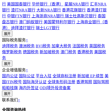
行
美国国泰银行
华侨银行（香港）
星展NRA银行
汇丰NRA
银行
渣打NRA银行
大新NRA银行
香港花旗银行
香港渣打银
行
中银FTN银行
上海浙商NRA银行
瑞士杜高斯贝银行
泰国
盘古银行
澳门蚂蚁银行
美国蒙特利尔银行
上海商业银行（香
港）
迪拜渣打银行
瑞士LGT银行
展开
国际税务服务
+
迪拜税务
澳洲税务
BVI税务
加拿大税务
法国税务
英国税务
俄罗斯税务
德国税务
新加坡税务
澳门税务
香港税务
美国税
务
展开
企业增值服务
+
国内公证
国际公证
平台入驻
全球商标注册
新加坡 EP 续签
美
国ITIN税号
国际海牙认证
全球条形码注册
香港驾照
国际驾照
船舶挂旗
海内外签证
ODI境外投资备案
展开
联系我们
+
全国咨询热线