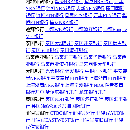
内地外资银行
华侨NRA银行
星展NRA银行
汇丰
NRA银行
渣打NRA银行
大新NRA银行
厦门国际
银行
渣打FTN银行
星展FTN银行
汇丰FTN银行
华
侨FTN银行
集友NRA银行
迪拜银行
迪拜WIO银行
迪拜渣打银行
迪拜Banque
Misr银行
泰国银行
泰国大城银行
泰国开泰银行
泰国盘古银
行
泰国SCB银行
泰国渣打银行
马来西亚银行
马来汇丰银行
马来华侨银行
马来西
亚银行
马来西亚渣打银行
马来西亚大华银行
大陆银行
光大银行
浦发银行
中银FTN银行
平安离
岸NRA银行
平安离岸FTN银行
上海浙商FTN银行
上海浙商NRA银行
上海宁波银行 NRA
晖春农商
银行开户
哈尔滨银行开户
龙江银行开户
英国银行
英国FINT银行
英国渣打银行
英国汇丰银
行
英国NatWest
芝加哥国际银行
菲律宾银行
CTBC银行菲律宾分行
菲律宾AUB银
行
菲律宾EASTWEST银行
菲律宾友联银行
菲律
宾信安银行