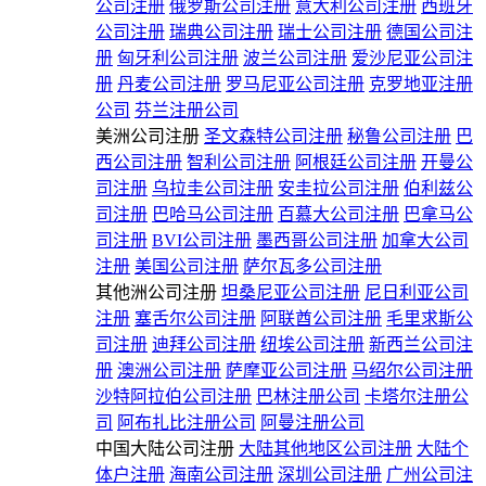
公司注册
俄罗斯公司注册
意大利公司注册
西班牙
公司注册
瑞典公司注册
瑞士公司注册
德国公司注
册
匈牙利公司注册
波兰公司注册
爱沙尼亚公司注
册
丹麦公司注册
罗马尼亚公司注册
克罗地亚注册
公司
芬兰注册公司
美洲公司注册
圣文森特公司注册
秘鲁公司注册
巴
西公司注册
智利公司注册
阿根廷公司注册
开曼公
司注册
乌拉圭公司注册
安圭拉公司注册
伯利兹公
司注册
巴哈马公司注册
百慕大公司注册
巴拿马公
司注册
BVI公司注册
墨西哥公司注册
加拿大公司
注册
美国公司注册
萨尔瓦多公司注册
其他洲公司注册
坦桑尼亚公司注册
尼日利亚公司
注册
塞舌尔公司注册
阿联酋公司注册
毛里求斯公
司注册
迪拜公司注册
纽埃公司注册
新西兰公司注
册
澳洲公司注册
萨摩亚公司注册
马绍尔公司注册
沙特阿拉伯公司注册
巴林注册公司
卡塔尔注册公
司
阿布扎比注册公司
阿曼注册公司
中国大陆公司注册
大陆其他地区公司注册
大陆个
体户注册
海南公司注册
深圳公司注册
广州公司注