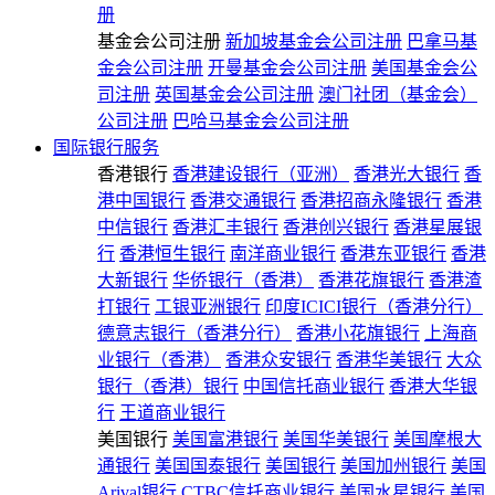
册
基金会公司注册
新加坡基金会公司注册
巴拿马基
金会公司注册
开曼基金会公司注册
美国基金会公
司注册
英国基金会公司注册
澳门社团（基金会）
公司注册
巴哈马基金会公司注册
国际银行服务
香港银行
香港建设银行（亚洲）
香港光大银行
香
港中国银行
香港交通银行
香港招商永隆银行
香港
中信银行
香港汇丰银行
香港创兴银行
香港星展银
行
香港恒生银行
南洋商业银行
香港东亚银行
香港
大新银行
华侨银行（香港）
香港花旗银行
香港渣
打银行
工银亚洲银行
印度ICICI银行（香港分行）
德意志银行（香港分行）
香港小花旗银行
上海商
业银行（香港）
香港众安银行
香港华美银行
大众
银行（香港）银行
中国信托商业银行
香港大华银
行
王道商业银行
美国银行
美国富港银行
美国华美银行
美国摩根大
通银行
美国国泰银行
美国银行
美国加州银行
美国
Arival银行
CTBC信托商业银行
美国水星银行
美国