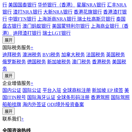
行
美国国泰银行
华侨银行（香港）
星展NRA银行
汇丰NRA
银行
渣打NRA银行
大新NRA银行
香港花旗银行
香港渣打银
行
中银FTN银行
上海浙商NRA银行
瑞士杜高斯贝银行
泰国
盘古银行
澳门蚂蚁银行
美国蒙特利尔银行
上海商业银行（香
港）
迪拜渣打银行
瑞士LGT银行
展开
国际税务服务
+
迪拜税务
澳洲税务
BVI税务
加拿大税务
法国税务
英国税务
俄罗斯税务
德国税务
新加坡税务
澳门税务
香港税务
美国税
务
展开
企业增值服务
+
国内公证
国际公证
平台入驻
全球商标注册
新加坡 EP 续签
美
国ITIN税号
国际海牙认证
全球条形码注册
香港驾照
国际驾照
船舶挂旗
海内外签证
ODI境外投资备案
展开
联系我们
+
全国咨询热线