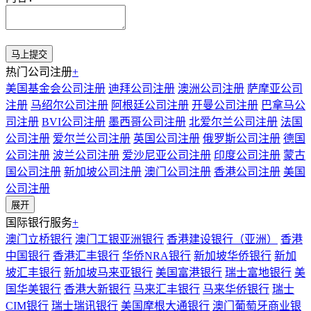
热门公司注册
+
美国基金会公司注册
迪拜公司注册
澳洲公司注册
萨摩亚公司
注册
马绍尔公司注册
阿根廷公司注册
开曼公司注册
巴拿马公
司注册
BVI公司注册
墨西哥公司注册
北爱尔兰公司注册
法国
公司注册
爱尔兰公司注册
英国公司注册
俄罗斯公司注册
德国
公司注册
波兰公司注册
爱沙尼亚公司注册
印度公司注册
蒙古
国公司注册
新加坡公司注册
澳门公司注册
香港公司注册
美国
公司注册
展开
国际银行服务
+
澳门立桥银行
澳门工银亚洲银行
香港建设银行（亚洲）
香港
中国银行
香港汇丰银行
华侨NRA银行
新加坡华侨银行
新加
坡汇丰银行
新加坡马来亚银行
美国富港银行
瑞士富地银行
美
国华美银行
香港大新银行
马来汇丰银行
马来华侨银行
瑞士
CIM银行
瑞士瑞讯银行
美国摩根大通银行
澳门葡萄牙商业银