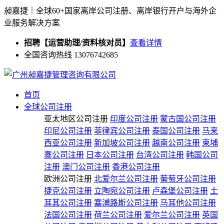
昶嘉捷｜全球60+国家离岸公司注册、离岸银行开户与海外企
业服务解决方案
招聘【运营助理/资料核对员】
查看详情
全国咨询热线 13076742685
首页
全球公司注册
亚太地区公司注册
印度公司注册
蒙古国公司注册
印尼公司注册
菲律宾公司注册
泰国公司注册
马来
西亚公司注册
新加坡公司注册
越南公司注册
柬埔
寨公司注册
日本公司注册
台湾公司注册
韩国公司
注册
澳门公司注册
香港公司注册
欧洲公司注册
北爱尔兰公司注册
葡萄牙公司注册
捷克公司注册
立陶宛公司注册
卢森堡公司注册
土
耳其公司注册
塞浦路斯公司注册
马耳他公司注册
法国公司注册
荷兰公司注册
爱尔兰公司注册
英国