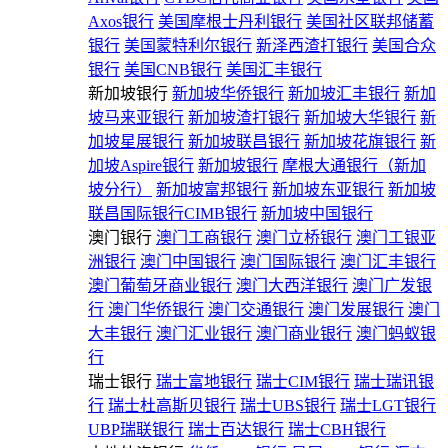
Axos银行
美国摩根士丹利银行
美国社区联邦储蓄
银行
美国蒙特利尔银行
新泽西渣打银行
美国合众
银行
美国CNB银行
美国汇丰银行
新加坡银行
新加坡华侨银行
新加坡汇丰银行
新加
坡马来亚银行
新加坡渣打银行
新加坡大华银行
新
加坡星展银行
新加坡联昌银行
新加坡花旗银行
新
加坡Aspire银行
新加坡银行
摩根大通银行（新加
坡分行）
新加坡富邦银行
新加坡东亚银行
新加坡
联昌国际银行CIMB银行
新加坡中国银行
澳门银行
澳门工商银行
澳门立桥银行
澳门工银亚
洲银行
澳门中国银行
澳门国际银行
澳门汇丰银行
澳门葡萄牙商业银行
澳门大西洋银行
澳门广发银
行
澳门华侨银行
澳门交通银行
澳门发展银行
澳门
大丰银行
澳门汇业银行
澳门商业银行
澳门蚂蚁银
行
瑞士银行
瑞士富地银行
瑞士CIM银行
瑞士瑞讯银
行
瑞士杜高斯贝银行
瑞士UBS银行
瑞士LGT银行
UBP瑞联银行
瑞士百达银行
瑞士CBH银行