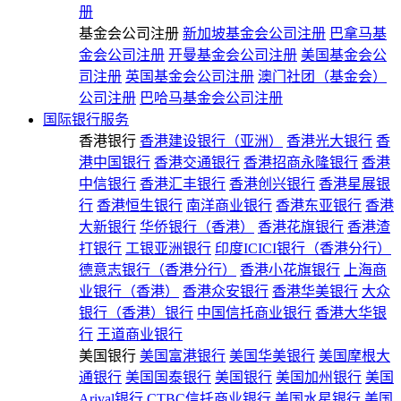
册
基金会公司注册
新加坡基金会公司注册
巴拿马基
金会公司注册
开曼基金会公司注册
美国基金会公
司注册
英国基金会公司注册
澳门社团（基金会）
公司注册
巴哈马基金会公司注册
国际银行服务
香港银行
香港建设银行（亚洲）
香港光大银行
香
港中国银行
香港交通银行
香港招商永隆银行
香港
中信银行
香港汇丰银行
香港创兴银行
香港星展银
行
香港恒生银行
南洋商业银行
香港东亚银行
香港
大新银行
华侨银行（香港）
香港花旗银行
香港渣
打银行
工银亚洲银行
印度ICICI银行（香港分行）
德意志银行（香港分行）
香港小花旗银行
上海商
业银行（香港）
香港众安银行
香港华美银行
大众
银行（香港）银行
中国信托商业银行
香港大华银
行
王道商业银行
美国银行
美国富港银行
美国华美银行
美国摩根大
通银行
美国国泰银行
美国银行
美国加州银行
美国
Arival银行
CTBC信托商业银行
美国水星银行
美国