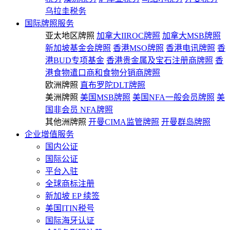
乌拉圭税务
国际牌照服务
亚太地区牌照
加拿大IIROC牌照
加拿大MSB牌照
新加坡基金会牌照
香港MSO牌照
香港电讯牌照
香
港BUD专项基金
香港贵金属及宝石注册商牌照
香
港食物遣口商和食物分销商牌照
欧洲牌照
直布罗陀DLT牌照
美洲牌照
美国MSB牌照
美国NFA一般会员牌照
美
国非会员 NFA牌照
其他洲牌照
开曼CIMA监管牌照
开曼群岛牌照
企业增值服务
国内公证
国际公证
平台入驻
全球商标注册
新加坡 EP 续签
美国ITIN税号
国际海牙认证