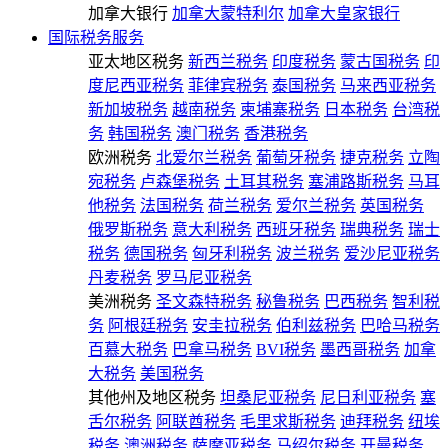
加拿大银行
加拿大蒙特利尔
加拿大皇家银行
国际税务服务
亚太地区税务
新西兰税务
印度税务
蒙古国税务
印
度尼西亚税务
菲律宾税务
泰国税务
马来西亚税务
新加坡税务
越南税务
柬埔寨税务
日本税务
台湾税
务
韩国税务
澳门税务
香港税务
欧洲税务
北爱尔兰税务
葡萄牙税务
捷克税务
立陶
宛税务
卢森堡税务
土耳其税务
塞浦路斯税务
马耳
他税务
法国税务
荷兰税务
爱尔兰税务
英国税务
俄罗斯税务
意大利税务
西班牙税务
瑞典税务
瑞士
税务
德国税务
匈牙利税务
波兰税务
爱沙尼亚税务
丹麦税务
罗马尼亚税务
美洲税务
圣文森特税务
秘鲁税务
巴西税务
智利税
务
阿根廷税务
安圭拉税务
伯利兹税务
巴哈马税务
百慕大税务
巴拿马税务
BVI税务
墨西哥税务
加拿
大税务
美国税务
其他州及地区税务
坦桑尼亚税务
尼日利亚税务
塞
舌尔税务
阿联酋税务
毛里求斯税务
迪拜税务
纽埃
税务
澳洲税务
萨摩亚税务
马绍尔税务
开曼税务