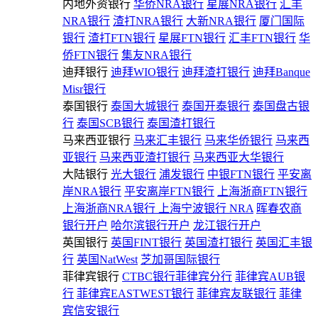
内地外资银行
华侨NRA银行
星展NRA银行
汇丰
NRA银行
渣打NRA银行
大新NRA银行
厦门国际
银行
渣打FTN银行
星展FTN银行
汇丰FTN银行
华
侨FTN银行
集友NRA银行
迪拜银行
迪拜WIO银行
迪拜渣打银行
迪拜Banque
Misr银行
泰国银行
泰国大城银行
泰国开泰银行
泰国盘古银
行
泰国SCB银行
泰国渣打银行
马来西亚银行
马来汇丰银行
马来华侨银行
马来西
亚银行
马来西亚渣打银行
马来西亚大华银行
大陆银行
光大银行
浦发银行
中银FTN银行
平安离
岸NRA银行
平安离岸FTN银行
上海浙商FTN银行
上海浙商NRA银行
上海宁波银行 NRA
晖春农商
银行开户
哈尔滨银行开户
龙江银行开户
英国银行
英国FINT银行
英国渣打银行
英国汇丰银
行
英国NatWest
芝加哥国际银行
菲律宾银行
CTBC银行菲律宾分行
菲律宾AUB银
行
菲律宾EASTWEST银行
菲律宾友联银行
菲律
宾信安银行