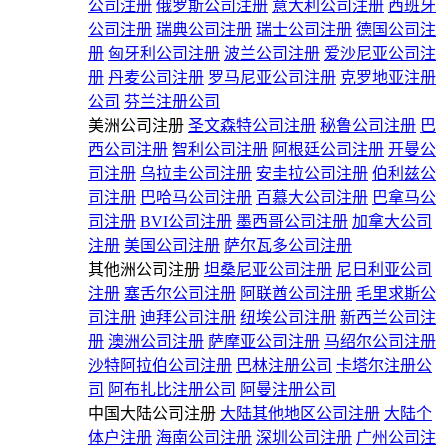
公司注册
俄罗斯公司注册
意大利公司注册
西班牙
公司注册
瑞典公司注册
瑞士公司注册
德国公司注
册
匈牙利公司注册
波兰公司注册
爱沙尼亚公司注
册
丹麦公司注册
罗马尼亚公司注册
克罗地亚注册
公司
芬兰注册公司
美洲公司注册
圣文森特公司注册
秘鲁公司注册
巴
西公司注册
智利公司注册
阿根廷公司注册
开曼公
司注册
乌拉圭公司注册
安圭拉公司注册
伯利兹公
司注册
巴哈马公司注册
百慕大公司注册
巴拿马公
司注册
BVI公司注册
墨西哥公司注册
加拿大公司
注册
美国公司注册
萨尔瓦多公司注册
其他洲公司注册
坦桑尼亚公司注册
尼日利亚公司
注册
塞舌尔公司注册
阿联酋公司注册
毛里求斯公
司注册
迪拜公司注册
纽埃公司注册
新西兰公司注
册
澳洲公司注册
萨摩亚公司注册
马绍尔公司注册
沙特阿拉伯公司注册
巴林注册公司
卡塔尔注册公
司
阿布扎比注册公司
阿曼注册公司
中国大陆公司注册
大陆其他地区公司注册
大陆个
体户注册
海南公司注册
深圳公司注册
广州公司注