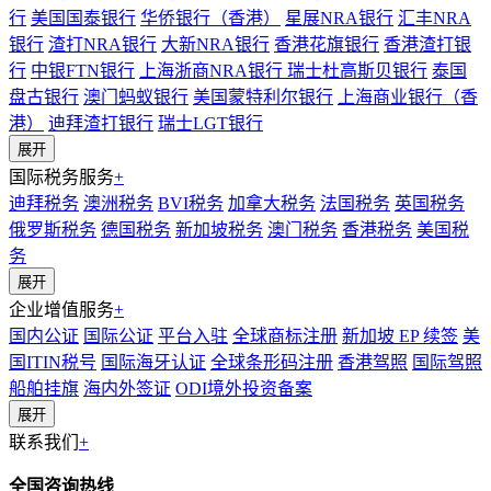
行
美国国泰银行
华侨银行（香港）
星展NRA银行
汇丰NRA
银行
渣打NRA银行
大新NRA银行
香港花旗银行
香港渣打银
行
中银FTN银行
上海浙商NRA银行
瑞士杜高斯贝银行
泰国
盘古银行
澳门蚂蚁银行
美国蒙特利尔银行
上海商业银行（香
港）
迪拜渣打银行
瑞士LGT银行
展开
国际税务服务
+
迪拜税务
澳洲税务
BVI税务
加拿大税务
法国税务
英国税务
俄罗斯税务
德国税务
新加坡税务
澳门税务
香港税务
美国税
务
展开
企业增值服务
+
国内公证
国际公证
平台入驻
全球商标注册
新加坡 EP 续签
美
国ITIN税号
国际海牙认证
全球条形码注册
香港驾照
国际驾照
船舶挂旗
海内外签证
ODI境外投资备案
展开
联系我们
+
全国咨询热线