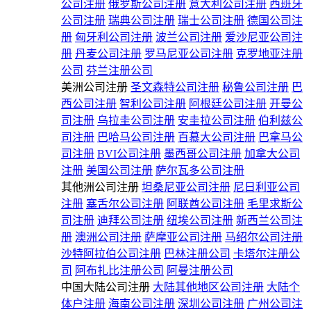
公司注册
俄罗斯公司注册
意大利公司注册
西班牙
公司注册
瑞典公司注册
瑞士公司注册
德国公司注
册
匈牙利公司注册
波兰公司注册
爱沙尼亚公司注
册
丹麦公司注册
罗马尼亚公司注册
克罗地亚注册
公司
芬兰注册公司
美洲公司注册
圣文森特公司注册
秘鲁公司注册
巴
西公司注册
智利公司注册
阿根廷公司注册
开曼公
司注册
乌拉圭公司注册
安圭拉公司注册
伯利兹公
司注册
巴哈马公司注册
百慕大公司注册
巴拿马公
司注册
BVI公司注册
墨西哥公司注册
加拿大公司
注册
美国公司注册
萨尔瓦多公司注册
其他洲公司注册
坦桑尼亚公司注册
尼日利亚公司
注册
塞舌尔公司注册
阿联酋公司注册
毛里求斯公
司注册
迪拜公司注册
纽埃公司注册
新西兰公司注
册
澳洲公司注册
萨摩亚公司注册
马绍尔公司注册
沙特阿拉伯公司注册
巴林注册公司
卡塔尔注册公
司
阿布扎比注册公司
阿曼注册公司
中国大陆公司注册
大陆其他地区公司注册
大陆个
体户注册
海南公司注册
深圳公司注册
广州公司注