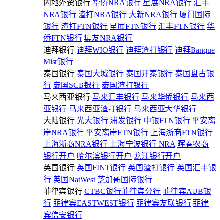
内地外资银行
华侨NRA银行
星展NRA银行
汇丰
NRA银行
渣打NRA银行
大新NRA银行
厦门国际
银行
渣打FTN银行
星展FTN银行
汇丰FTN银行
华
侨FTN银行
集友NRA银行
迪拜银行
迪拜WIO银行
迪拜渣打银行
迪拜Banque
Misr银行
泰国银行
泰国大城银行
泰国开泰银行
泰国盘古银
行
泰国SCB银行
泰国渣打银行
马来西亚银行
马来汇丰银行
马来华侨银行
马来西
亚银行
马来西亚渣打银行
马来西亚大华银行
大陆银行
光大银行
浦发银行
中银FTN银行
平安离
岸NRA银行
平安离岸FTN银行
上海浙商FTN银行
上海浙商NRA银行
上海宁波银行 NRA
晖春农商
银行开户
哈尔滨银行开户
龙江银行开户
英国银行
英国FINT银行
英国渣打银行
英国汇丰银
行
英国NatWest
芝加哥国际银行
菲律宾银行
CTBC银行菲律宾分行
菲律宾AUB银
行
菲律宾EASTWEST银行
菲律宾友联银行
菲律
宾信安银行