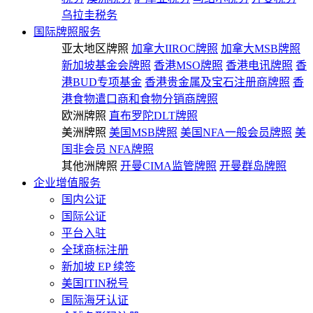
乌拉圭税务
国际牌照服务
亚太地区牌照
加拿大IIROC牌照
加拿大MSB牌照
新加坡基金会牌照
香港MSO牌照
香港电讯牌照
香
港BUD专项基金
香港贵金属及宝石注册商牌照
香
港食物遣口商和食物分销商牌照
欧洲牌照
直布罗陀DLT牌照
美洲牌照
美国MSB牌照
美国NFA一般会员牌照
美
国非会员 NFA牌照
其他洲牌照
开曼CIMA监管牌照
开曼群岛牌照
企业增值服务
国内公证
国际公证
平台入驻
全球商标注册
新加坡 EP 续签
美国ITIN税号
国际海牙认证