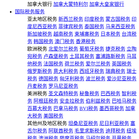
加拿大银行
加拿大蒙特利尔
加拿大皇家银行
国际税务服务
亚太地区税务
新西兰税务
印度税务
蒙古国税务
印
度尼西亚税务
菲律宾税务
泰国税务
马来西亚税务
新加坡税务
越南税务
柬埔寨税务
日本税务
台湾税
务
韩国税务
澳门税务
香港税务
欧洲税务
北爱尔兰税务
葡萄牙税务
捷克税务
立陶
宛税务
卢森堡税务
土耳其税务
塞浦路斯税务
马耳
他税务
法国税务
荷兰税务
爱尔兰税务
英国税务
俄罗斯税务
意大利税务
西班牙税务
瑞典税务
瑞士
税务
德国税务
匈牙利税务
波兰税务
爱沙尼亚税务
丹麦税务
罗马尼亚税务
美洲税务
圣文森特税务
秘鲁税务
巴西税务
智利税
务
阿根廷税务
安圭拉税务
伯利兹税务
巴哈马税务
百慕大税务
巴拿马税务
BVI税务
墨西哥税务
加拿
大税务
美国税务
其他州及地区税务
坦桑尼亚税务
尼日利亚税务
塞
舌尔税务
阿联酋税务
毛里求斯税务
迪拜税务
纽埃
税务
澳洲税务
萨摩亚税务
马绍尔税务
开曼税务