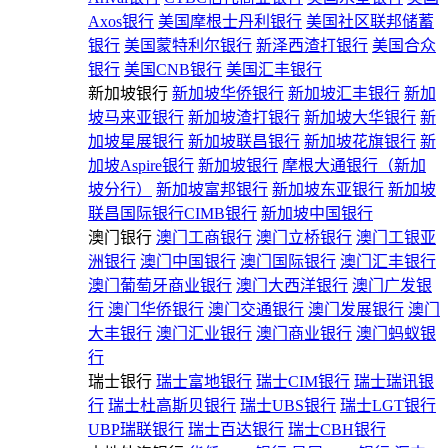
Axos银行
美国摩根士丹利银行
美国社区联邦储蓄
银行
美国蒙特利尔银行
新泽西渣打银行
美国合众
银行
美国CNB银行
美国汇丰银行
新加坡银行
新加坡华侨银行
新加坡汇丰银行
新加
坡马来亚银行
新加坡渣打银行
新加坡大华银行
新
加坡星展银行
新加坡联昌银行
新加坡花旗银行
新
加坡Aspire银行
新加坡银行
摩根大通银行（新加
坡分行）
新加坡富邦银行
新加坡东亚银行
新加坡
联昌国际银行CIMB银行
新加坡中国银行
澳门银行
澳门工商银行
澳门立桥银行
澳门工银亚
洲银行
澳门中国银行
澳门国际银行
澳门汇丰银行
澳门葡萄牙商业银行
澳门大西洋银行
澳门广发银
行
澳门华侨银行
澳门交通银行
澳门发展银行
澳门
大丰银行
澳门汇业银行
澳门商业银行
澳门蚂蚁银
行
瑞士银行
瑞士富地银行
瑞士CIM银行
瑞士瑞讯银
行
瑞士杜高斯贝银行
瑞士UBS银行
瑞士LGT银行
UBP瑞联银行
瑞士百达银行
瑞士CBH银行