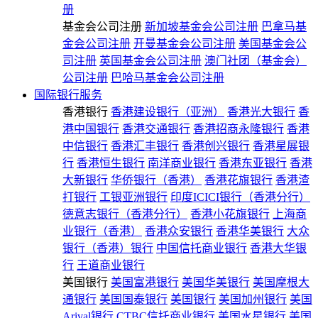
册
基金会公司注册
新加坡基金会公司注册
巴拿马基
金会公司注册
开曼基金会公司注册
美国基金会公
司注册
英国基金会公司注册
澳门社团（基金会）
公司注册
巴哈马基金会公司注册
国际银行服务
香港银行
香港建设银行（亚洲）
香港光大银行
香
港中国银行
香港交通银行
香港招商永隆银行
香港
中信银行
香港汇丰银行
香港创兴银行
香港星展银
行
香港恒生银行
南洋商业银行
香港东亚银行
香港
大新银行
华侨银行（香港）
香港花旗银行
香港渣
打银行
工银亚洲银行
印度ICICI银行（香港分行）
德意志银行（香港分行）
香港小花旗银行
上海商
业银行（香港）
香港众安银行
香港华美银行
大众
银行（香港）银行
中国信托商业银行
香港大华银
行
王道商业银行
美国银行
美国富港银行
美国华美银行
美国摩根大
通银行
美国国泰银行
美国银行
美国加州银行
美国
Arival银行
CTBC信托商业银行
美国水星银行
美国