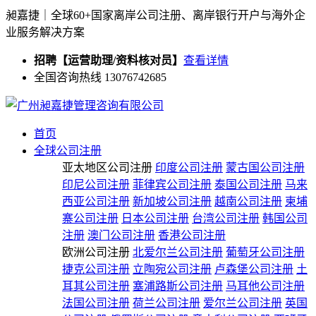
昶嘉捷｜全球60+国家离岸公司注册、离岸银行开户与海外企
业服务解决方案
招聘【运营助理/资料核对员】
查看详情
全国咨询热线 13076742685
首页
全球公司注册
亚太地区公司注册
印度公司注册
蒙古国公司注册
印尼公司注册
菲律宾公司注册
泰国公司注册
马来
西亚公司注册
新加坡公司注册
越南公司注册
柬埔
寨公司注册
日本公司注册
台湾公司注册
韩国公司
注册
澳门公司注册
香港公司注册
欧洲公司注册
北爱尔兰公司注册
葡萄牙公司注册
捷克公司注册
立陶宛公司注册
卢森堡公司注册
土
耳其公司注册
塞浦路斯公司注册
马耳他公司注册
法国公司注册
荷兰公司注册
爱尔兰公司注册
英国