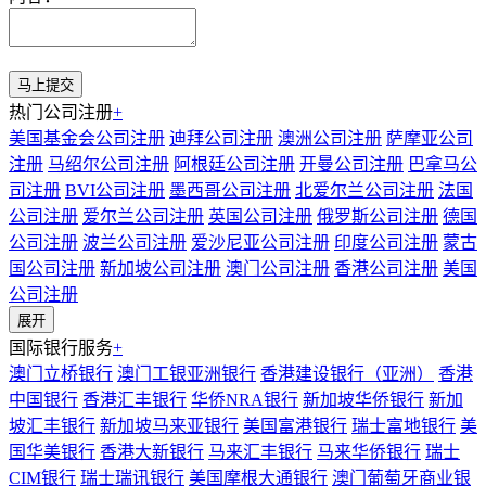
热门公司注册
+
美国基金会公司注册
迪拜公司注册
澳洲公司注册
萨摩亚公司
注册
马绍尔公司注册
阿根廷公司注册
开曼公司注册
巴拿马公
司注册
BVI公司注册
墨西哥公司注册
北爱尔兰公司注册
法国
公司注册
爱尔兰公司注册
英国公司注册
俄罗斯公司注册
德国
公司注册
波兰公司注册
爱沙尼亚公司注册
印度公司注册
蒙古
国公司注册
新加坡公司注册
澳门公司注册
香港公司注册
美国
公司注册
展开
国际银行服务
+
澳门立桥银行
澳门工银亚洲银行
香港建设银行（亚洲）
香港
中国银行
香港汇丰银行
华侨NRA银行
新加坡华侨银行
新加
坡汇丰银行
新加坡马来亚银行
美国富港银行
瑞士富地银行
美
国华美银行
香港大新银行
马来汇丰银行
马来华侨银行
瑞士
CIM银行
瑞士瑞讯银行
美国摩根大通银行
澳门葡萄牙商业银