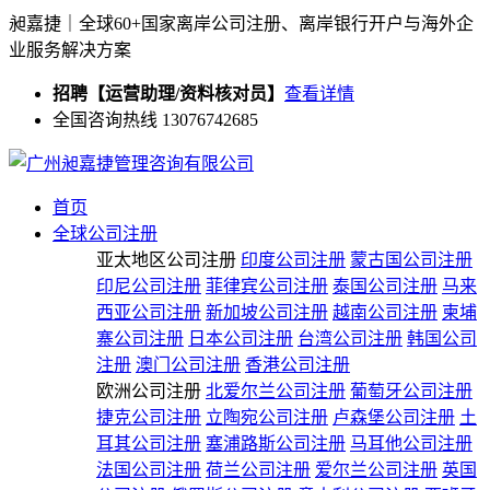
昶嘉捷｜全球60+国家离岸公司注册、离岸银行开户与海外企
业服务解决方案
招聘【运营助理/资料核对员】
查看详情
全国咨询热线 13076742685
首页
全球公司注册
亚太地区公司注册
印度公司注册
蒙古国公司注册
印尼公司注册
菲律宾公司注册
泰国公司注册
马来
西亚公司注册
新加坡公司注册
越南公司注册
柬埔
寨公司注册
日本公司注册
台湾公司注册
韩国公司
注册
澳门公司注册
香港公司注册
欧洲公司注册
北爱尔兰公司注册
葡萄牙公司注册
捷克公司注册
立陶宛公司注册
卢森堡公司注册
土
耳其公司注册
塞浦路斯公司注册
马耳他公司注册
法国公司注册
荷兰公司注册
爱尔兰公司注册
英国