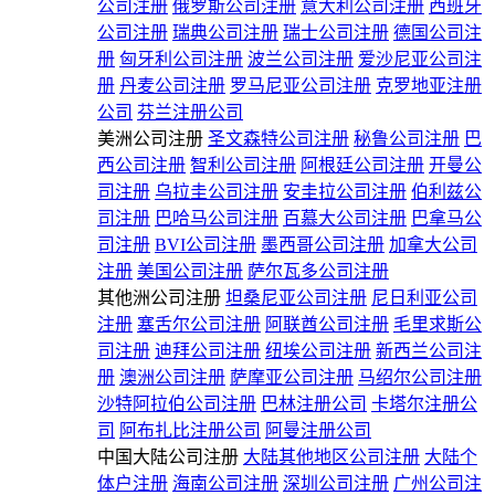
公司注册
俄罗斯公司注册
意大利公司注册
西班牙
公司注册
瑞典公司注册
瑞士公司注册
德国公司注
册
匈牙利公司注册
波兰公司注册
爱沙尼亚公司注
册
丹麦公司注册
罗马尼亚公司注册
克罗地亚注册
公司
芬兰注册公司
美洲公司注册
圣文森特公司注册
秘鲁公司注册
巴
西公司注册
智利公司注册
阿根廷公司注册
开曼公
司注册
乌拉圭公司注册
安圭拉公司注册
伯利兹公
司注册
巴哈马公司注册
百慕大公司注册
巴拿马公
司注册
BVI公司注册
墨西哥公司注册
加拿大公司
注册
美国公司注册
萨尔瓦多公司注册
其他洲公司注册
坦桑尼亚公司注册
尼日利亚公司
注册
塞舌尔公司注册
阿联酋公司注册
毛里求斯公
司注册
迪拜公司注册
纽埃公司注册
新西兰公司注
册
澳洲公司注册
萨摩亚公司注册
马绍尔公司注册
沙特阿拉伯公司注册
巴林注册公司
卡塔尔注册公
司
阿布扎比注册公司
阿曼注册公司
中国大陆公司注册
大陆其他地区公司注册
大陆个
体户注册
海南公司注册
深圳公司注册
广州公司注