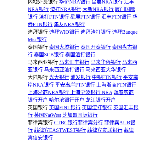
内地外资银行
华侨NRA银行
星展NRA银行
汇丰
NRA银行
渣打NRA银行
大新NRA银行
厦门国际
银行
渣打FTN银行
星展FTN银行
汇丰FTN银行
华
侨FTN银行
集友NRA银行
迪拜银行
迪拜WIO银行
迪拜渣打银行
迪拜Banque
Misr银行
泰国银行
泰国大城银行
泰国开泰银行
泰国盘古银
行
泰国SCB银行
泰国渣打银行
马来西亚银行
马来汇丰银行
马来华侨银行
马来西
亚银行
马来西亚渣打银行
马来西亚大华银行
大陆银行
光大银行
浦发银行
中银FTN银行
平安离
岸NRA银行
平安离岸FTN银行
上海浙商FTN银行
上海浙商NRA银行
上海宁波银行 NRA
晖春农商
银行开户
哈尔滨银行开户
龙江银行开户
英国银行
英国FINT银行
英国渣打银行
英国汇丰银
行
英国NatWest
芝加哥国际银行
菲律宾银行
CTBC银行菲律宾分行
菲律宾AUB银
行
菲律宾EASTWEST银行
菲律宾友联银行
菲律
宾信安银行