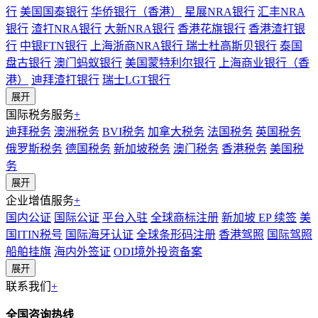
行
美国国泰银行
华侨银行（香港）
星展NRA银行
汇丰NRA
银行
渣打NRA银行
大新NRA银行
香港花旗银行
香港渣打银
行
中银FTN银行
上海浙商NRA银行
瑞士杜高斯贝银行
泰国
盘古银行
澳门蚂蚁银行
美国蒙特利尔银行
上海商业银行（香
港）
迪拜渣打银行
瑞士LGT银行
展开
国际税务服务
+
迪拜税务
澳洲税务
BVI税务
加拿大税务
法国税务
英国税务
俄罗斯税务
德国税务
新加坡税务
澳门税务
香港税务
美国税
务
展开
企业增值服务
+
国内公证
国际公证
平台入驻
全球商标注册
新加坡 EP 续签
美
国ITIN税号
国际海牙认证
全球条形码注册
香港驾照
国际驾照
船舶挂旗
海内外签证
ODI境外投资备案
展开
联系我们
+
全国咨询热线