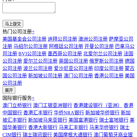
热门公司注册
+
美国基金会公司注册
迪拜公司注册
澳洲公司注册
萨摩亚公司
注册
马绍尔公司注册
阿根廷公司注册
开曼公司注册
巴拿马公
司注册
BVI公司注册
墨西哥公司注册
北爱尔兰公司注册
法国
公司注册
爱尔兰公司注册
英国公司注册
俄罗斯公司注册
德国
公司注册
波兰公司注册
爱沙尼亚公司注册
印度公司注册
蒙古
国公司注册
新加坡公司注册
澳门公司注册
香港公司注册
美国
公司注册
展开
国际银行服务
+
澳门立桥银行
澳门工银亚洲银行
香港建设银行（亚洲）
香港
中国银行
香港汇丰银行
华侨NRA银行
新加坡华侨银行
新加
坡汇丰银行
新加坡马来亚银行
美国富港银行
瑞士富地银行
美
国华美银行
香港大新银行
马来汇丰银行
马来华侨银行
瑞士
CIM银行
瑞士瑞讯银行
美国摩根大通银行
澳门葡萄牙商业银