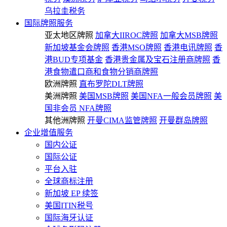
乌拉圭税务
国际牌照服务
亚太地区牌照
加拿大IIROC牌照
加拿大MSB牌照
新加坡基金会牌照
香港MSO牌照
香港电讯牌照
香
港BUD专项基金
香港贵金属及宝石注册商牌照
香
港食物遣口商和食物分销商牌照
欧洲牌照
直布罗陀DLT牌照
美洲牌照
美国MSB牌照
美国NFA一般会员牌照
美
国非会员 NFA牌照
其他洲牌照
开曼CIMA监管牌照
开曼群岛牌照
企业增值服务
国内公证
国际公证
平台入驻
全球商标注册
新加坡 EP 续签
美国ITIN税号
国际海牙认证