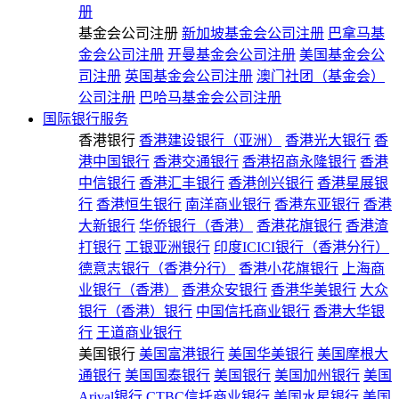
册
基金会公司注册
新加坡基金会公司注册
巴拿马基
金会公司注册
开曼基金会公司注册
美国基金会公
司注册
英国基金会公司注册
澳门社团（基金会）
公司注册
巴哈马基金会公司注册
国际银行服务
香港银行
香港建设银行（亚洲）
香港光大银行
香
港中国银行
香港交通银行
香港招商永隆银行
香港
中信银行
香港汇丰银行
香港创兴银行
香港星展银
行
香港恒生银行
南洋商业银行
香港东亚银行
香港
大新银行
华侨银行（香港）
香港花旗银行
香港渣
打银行
工银亚洲银行
印度ICICI银行（香港分行）
德意志银行（香港分行）
香港小花旗银行
上海商
业银行（香港）
香港众安银行
香港华美银行
大众
银行（香港）银行
中国信托商业银行
香港大华银
行
王道商业银行
美国银行
美国富港银行
美国华美银行
美国摩根大
通银行
美国国泰银行
美国银行
美国加州银行
美国
Arival银行
CTBC信托商业银行
美国水星银行
美国