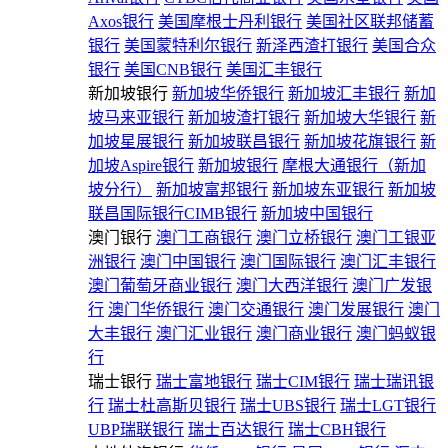
Axos银行
美国摩根士丹利银行
美国社区联邦储蓄
银行
美国蒙特利尔银行
新泽西渣打银行
美国合众
银行
美国CNB银行
美国汇丰银行
新加坡银行
新加坡华侨银行
新加坡汇丰银行
新加
坡马来亚银行
新加坡渣打银行
新加坡大华银行
新
加坡星展银行
新加坡联昌银行
新加坡花旗银行
新
加坡Aspire银行
新加坡银行
摩根大通银行（新加
坡分行）
新加坡富邦银行
新加坡东亚银行
新加坡
联昌国际银行CIMB银行
新加坡中国银行
澳门银行
澳门工商银行
澳门立桥银行
澳门工银亚
洲银行
澳门中国银行
澳门国际银行
澳门汇丰银行
澳门葡萄牙商业银行
澳门大西洋银行
澳门广发银
行
澳门华侨银行
澳门交通银行
澳门发展银行
澳门
大丰银行
澳门汇业银行
澳门商业银行
澳门蚂蚁银
行
瑞士银行
瑞士富地银行
瑞士CIM银行
瑞士瑞讯银
行
瑞士杜高斯贝银行
瑞士UBS银行
瑞士LGT银行
UBP瑞联银行
瑞士百达银行
瑞士CBH银行