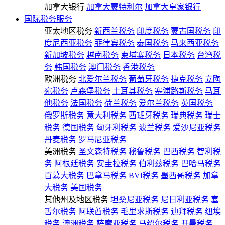
加拿大银行
加拿大蒙特利尔
加拿大皇家银行
国际税务服务
亚太地区税务
新西兰税务
印度税务
蒙古国税务
印
度尼西亚税务
菲律宾税务
泰国税务
马来西亚税务
新加坡税务
越南税务
柬埔寨税务
日本税务
台湾税
务
韩国税务
澳门税务
香港税务
欧洲税务
北爱尔兰税务
葡萄牙税务
捷克税务
立陶
宛税务
卢森堡税务
土耳其税务
塞浦路斯税务
马耳
他税务
法国税务
荷兰税务
爱尔兰税务
英国税务
俄罗斯税务
意大利税务
西班牙税务
瑞典税务
瑞士
税务
德国税务
匈牙利税务
波兰税务
爱沙尼亚税务
丹麦税务
罗马尼亚税务
美洲税务
圣文森特税务
秘鲁税务
巴西税务
智利税
务
阿根廷税务
安圭拉税务
伯利兹税务
巴哈马税务
百慕大税务
巴拿马税务
BVI税务
墨西哥税务
加拿
大税务
美国税务
其他州及地区税务
坦桑尼亚税务
尼日利亚税务
塞
舌尔税务
阿联酋税务
毛里求斯税务
迪拜税务
纽埃
税务
澳洲税务
萨摩亚税务
马绍尔税务
开曼税务